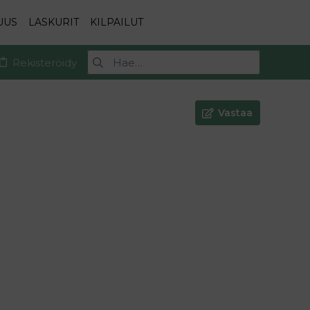
UUS
LASKURIT
KILPAILUT
Rekisteröidy
Vastaa