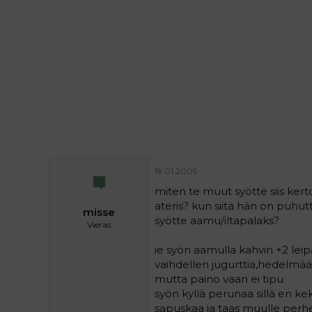
i
t
t
i
t
a
j
a
19.01.2005
miten te muut syötte siis ker
ateris? kun siitä hän on puhut
misse
syötte aamu/iltapalaks?
Vieras
ie syön aamulla kahvin +2 leip
vaihdellen jugurttia,hedelmää,
mutta paino vaan ei tipu.
syön kyllä perunaa sillä en ke
sapuskaa ja taas muulle perheel