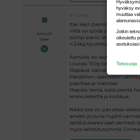
Hyväksymällä
hyväksy eväs
muuttaa val
19.01.2005
alareunass
Itse käyn painonvartijoissa ja
mitä voi syödä ja laihtuu, rii
Jotkin tekno
Annuli
isompi paino, sitä enemmän sa
oikeutettu 
Jäsen
n.24kg tiputettavaa ja tänää
asetuksiasi
20.04.2004
203
Aamulla: iso lautasellinen vet
0
Lounas: 150g lohikiusausta, ma
Tietosuoja
16
Iltapäivä: kahvia, 80g rahkapii
Päivällinen: saarioisten valmis 
paprikaa ja maitolasi
Iltapala: teetä, kaksi pientä 
kinkkuleikettä ja kurkkua.
Nälkä toki on pari ekaa viikko
ainakin jouluna hujahti varma
laihdutukseesi saat varmasti 
myös laihdutusryhmiä. Onnea