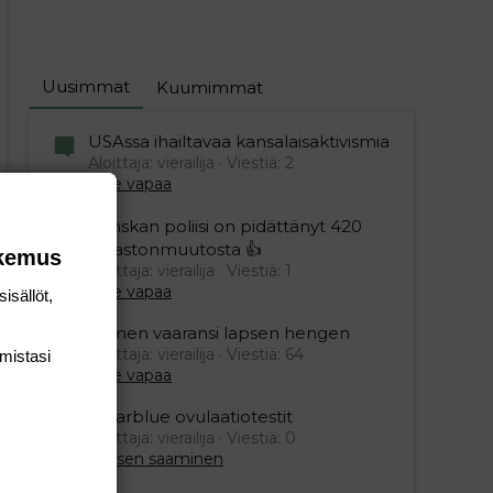
Uusimmat
Kuumimmat
USAssa ihailtavaa kansalaisaktivismia
Aloittaja: vierailija
Viestiä: 2
Aihe vapaa
Ranskan poliisi on pidättänyt 420
ilmastonmuutosta 👍
okemus
Aloittaja: vierailija
Viestiä: 1
Aihe vapaa
isällöt,
Nainen vaaransi lapsen hengen
Aloittaja: vierailija
Viestiä: 64
mis­tasi
Aihe vapaa
Clearblue ovulaatiotestit
Aloittaja: vierailija
Viestiä: 0
Lapsen saaminen