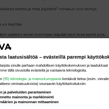
stikkeita teette ja mitä käytätte? minäkun oon tehnyt
 voi käyttää.
oin vaaleen leivän tummaan käydät kevt leviä karkit pois
inen kahviin (pitäskö jättää pois? juustot kevyempään ja
itä syön on
sta laatusisältöä – evästeillä parempi käyttök
rjota sinulle parhaan mahdollisen käyttökokemuksen ja laadukkaat s
me tällä sivustolla evästeitä ja vastaavia teknologioita.
en
(95) teknologia- ja mainoskumppania
keräävät tietoa (esim. vieraile
laitteesi ominaisuuk­sista) seuraaviin käyttötarkoituksiin:
)
ön ja palveluiden parantaminen
okavalioo että laihtusinkin joskus.
nettu mainonta ja markkinointi
määrien ja mainonnan mittaaminen
Vastaa