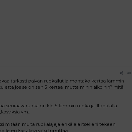
#1
tokaa tarkasti päivän ruokailut ja montako kertaa lämmin
tu että jos se on sen 3 kertaa. mutta mihin aikoihin? mitä
ää seuraavaruoka on klo 5 lämmin ruoka ja iltapalalla
kasviksia ym..
ksi mitään muita ruokalajeja enkä ala itselleni tekeen
le en kasviksia viitsi tuputtaa.