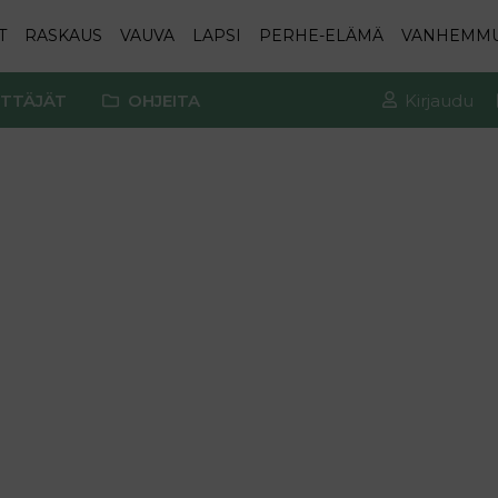
T
RASKAUS
VAUVA
LAPSI
PERHE-ELÄMÄ
VANHEMM
TTÄJÄT
OHJEITA
Kirjaudu