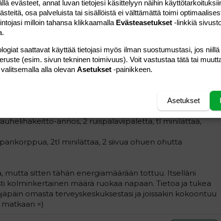
 evästeet, annat luvan tietojesi käsittelyyn näihin käyttötarkoituksiin
teitä, osa palveluista tai sisällöistä ei välttämättä toimi optimaalisest
intojasi milloin tahansa klikkaamalla
Evästeasetukset
-linkkiä sivust
#2
a.
 sanon heti, että kaikkea voi syödä kohtuudella! Se määrä
ppuu sinun pituudesta ja painosta. KArkeasti ottaen mitä
logiat saattavat käyttää tietojasi myös ilman suostumustasi, jos niillä
a/täytyy syödä, jotta paino lähtee laskemaan. Itselläni on
peruste (esim. sivun tekninen toimivuus). Voit vastustaa tätä tai muutt
n söin tämän menun:
 valitsemalla alla olevan
Asetukset
-painikkeen.
een keitettyä kaurapuuroa ja maitolasi
itolasi ja paprikaa
Asetukset
rakkaa (pullataikinapohja), appelsiini
jauhelihakeitto-annos, 2 ruispalaviipaletta, tl minilättaa,
hapankorppua, 2tl minilättaa, 2 siivua ohuen ohutta
a, mutta sitten tähän energiamäärään tottuu. Itselläni
sti kolminkertainen määrä ruokaa napaan. Tietoa ja tukea
läjäpäin omasta terveyskeskuksestasi ja joissakin kokoontuu
 matkaan =)