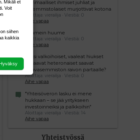
. Mikäli et
Isänmaalliset ihmiset juhliat ja
i. Voit
vasemmistolaiset murjottivat kotona
on
Aloittaja: vierailija
Viestiä: 0
Aihe vapaa
 on siihen
Kaamein huume
aa kaikkia
Aloittaja: vierailija
Viestiä: 0
Aihe vapaa
Miksi valkoihoiset, vaaleat hiukset
omaavat heteronaiset saavat
Hyväksy
vihavasemmiston raivon partaalle?
Aloittaja: vierailija
Viestiä: 0
Aihe vapaa
"Yhteisöveron lasku ei mene
hukkaan – se jää yritykseen
investoinneiksi ja palkkoihin"
Aloittaja: vierailija
Viestiä: 14
Aihe vapaa
Yhteistyössä