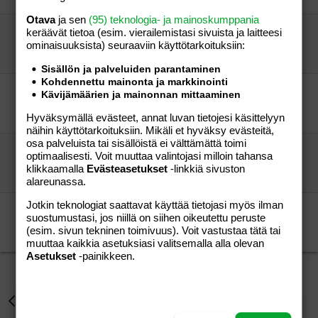
Otava
ja sen
(95) teknologia- ja mainoskumppania
Anjalankoski/Kouvolan seudulta uusia ystäviä?
keräävät tietoa (esim. vierailemis­tasi sivuista ja laitteesi
ominaisuuk­sista) seuraaviin käyttötarkoituksiin:
sirpukka85
Perhe-elämä
sirpukka85
31.10.2007
Perhe-elämä
0
Sisällön ja palveluiden parantaminen
Kohdennettu mainonta ja markkinointi
Tosi ystäviä Riihimäki+ympäristö
Kävijämäärien ja mainonnan mittaaminen
piutsuli
Perhe-elämä
piutsuli
17.01.2005
Perhe-elämä
Hyväksymällä evästeet, annat luvan tietojesi käsittelyyn
0
näihin käyttötarkoituksiin. Mikäli et hyväksy evästeitä,
osa palveluista tai sisällöistä ei välttämättä toimi
Ystäviä Kuopiosta?
optimaalisesti. Voit muuttaa valintojasi milloin tahansa
phk
Perhe-elämä
klikkaamalla
Evästeasetukset
-linkkiä sivuston
js79
25.07.2005
Perhe-elämä
3
alareunassa.
Jotkin teknologiat saattavat käyttää tietojasi myös ilman
Rockabilly henkiset äidit Hyvinkää/Riihimäki
suostumustasi, jos niillä on siihen oikeutettu peruste
-MAMI83-
Perhe-elämä
(esim. sivun tekninen toimivuus). Voit vastustaa tätä tai
-MAMI83-
08.09.2005
Perhe-elämä
0
muuttaa kaikkia asetuksiasi valitsemalla alla olevan
Asetukset
-painikkeen.
Perhe-elämä