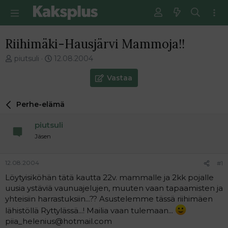
Riihimäki-Hausjärvi Mammoja!!
V
E
piutsuli
12.08.2004
i
n
e
s
Vastaa
s
i
t
m
Perhe-elämä
i
m
k
ä
piutsuli
e
i
t
n
Jäsen
j
e
u
n
12.08.2004
#1
n
v
a
i
Löytyisiköhän tätä kautta 22v. mammalle ja 2kk pojalle
l
e
uusia ystäviä vaunuajelujen, muuten vaan tapaamisten ja
o
s
yhteisiin harrastuksiin...?? Asustelemme tässä riihimäen
i
t
lähistöllä Ryttylässä...! Mailia vaan tulemaan...
t
i
piia_helenius@hotmail.com
t