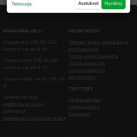
Asetukset
Hyväksy
Tietosuoja
ASIAKASPALVELU
MEDIATIEDOT
Digipalvelut (09) 156 6227
Tekniset tiedot, aikataulut ja
Avoinna ma–pe 8–19
ilmoitushinnat
Tietoa verkon kävijöistä
Painettu lehti (09) 156 665
Tietosuojaseloste
Avoinna ma–pe 8–19
Avoimuusraportti
Käyttöehdot
Otavamedian vaihde (09) 156
61
TUOTTEET
Sähköposti (digi)
Aikakauslehdet
digi@otavamedia.fi
Verkkopalvelut
Sähköposti
Digilehdet
asiakaspalvelu@otavamedia.fi