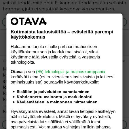
yrittää tehdä, mitä ehtii. Ei kannata tehdä mitään sellaista
hommaa, jota ei voi jättää keskenkaiken samantien.
Ilmoita asiaton viesti
Vastaa
Kotimaista laatusisältöä – evästeillä parempi
käyttökokemus
Ipsu
Vieras
Haluamme tarjota sinulle parhaan mahdollisen
käyttökokemuksen ja laadukkaat sisällöt, siksi
käytämme tällä sivustolla evästeitä ja vastaavia
03.07.2004
#5
teknologioita.
Meidän lapsukainen on ollut vankasti valvojatyyppiä
Otava
ja sen
(95) teknologia- ja mainoskumppania
koko pienen elämänsä. Joten on turha haaveilla siitä,
keräävät tietoa (esim. vierailemis­tasi sivuista ja laitteesi
että vauva nukkuisi ja saisit tehtyä sillä aikaa jotakin. Itse
ominaisuuk­sista) seuraaviin käyttötarkoituksiin:
löysin loistavaksi avuksi kantoliinan. Solmi baby piukasti
Sisällön ja palveluiden parantaminen
kantoliinaan, ja ala hommiin. Siellähän pikku apulaisesi
Kohdennettu mainonta ja markkinointi
keikkuu ja saat kädet vapaaksi, ja pystyt tekemään.
Kävijämäärien ja mainonnan mittaaminen
Tiesitkö muuten, että kantoliinassa oleminen myös
kehittää pienokaisesi liikunnallisia valmiuksia!
Hyväksymällä evästeet, annat luvan tietojesi käsittelyyn
näihin käyttötarkoituksiin. Mikäli et hyväksy evästeitä,
osa palveluista tai sisällöistä ei välttämättä toimi
Ilmoita asiaton viesti
Vastaa
optimaalisesti. Voit muuttaa valintojasi milloin tahansa