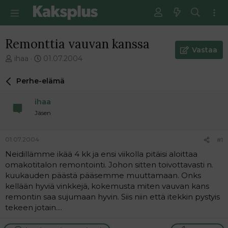
Remonttia vauvan kanssa
Vastaa
V
E
ihaa
01.07.2004
i
n
e
s
Perhe-elämä
s
i
t
m
ihaa
i
m
Jäsen
k
ä
e
i
t
n
01.07.2004
#1
j
e
Neidillämme ikää 4 kk ja ensi viikolla pitäisi aloittaa
u
n
omakotitalon remontointi. Johon sitten toivottavasti n.
n
v
a
i
kuukauden päästä pääsemme muuttamaan. Onks
l
e
kellään hyviä vinkkejä, kokemusta miten vauvan kans
o
s
remontin saa sujumaan hyvin. Siis niin että itekkin pystyis
i
t
tekeen jotain....
t
i
t