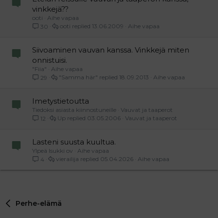
vinkkejä??
ooti
Aihe vapaa
ooti
13.06.2009
Aihe vapaa
30
Siivoaminen vauvan kanssa. Vinkkejä miten
onnistuisi.
"Fiia"
Aihe vapaa
"Samma här"
18.09.2013
Aihe vapaa
29
Imetystietoutta
Tiedoksi asiasta kiinnostuneille
Vauvat ja taaperot
Up
03.05.2006
Vauvat ja taaperot
12
Lasteni suusta kuultua.
Ylpeä Isukki ov
Aihe vapaa
vierailija
05.04.2026
Aihe vapaa
4
Perhe-elämä