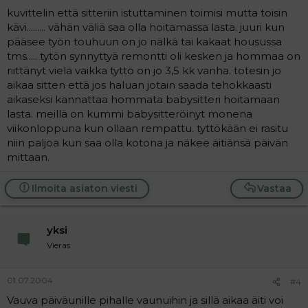
kuvittelin että sitteriin istuttaminen toimisi mutta toisin
kävi......... vähän väliä saa olla hoitamassa lasta. juuri kun
pääsee työn touhuun on jo nälkä tai kakaat housussa
tms..... tytön synnyttyä remontti oli kesken ja hommaa on
riittänyt vielä vaikka tyttö on jo 3,5 kk vanha. totesin jo
aikaa sitten että jos haluan jotain saada tehokkaasti
aikaseksi kannattaa hommata babysitteri hoitamaan
lasta. meillä on kummi babysitteröinyt monena
viikonloppuna kun ollaan rempattu. tyttökään ei rasitu
niin paljoa kun saa olla kotona ja näkee äitiänsä päivän
mittaan.
Ilmoita asiaton viesti
Vastaa
yksi
Vieras
01.07.2004
#4
Vauva päiväunille pihalle vaunuihin ja sillä aikaa äiti voi