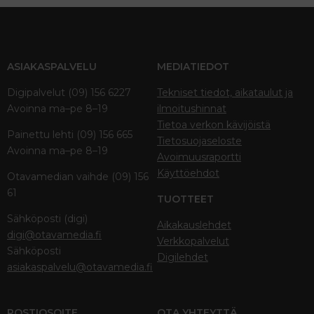
ASIAKASPALVELU
MEDIATIEDOT
Digipalvelut (09) 156 6227
Tekniset tiedot, aikataulut ja
Avoinna ma–pe 8–19
ilmoitushinnat
Tietoa verkon kävijöistä
Painettu lehti (09) 156 665
Tietosuojaseloste
Avoinna ma–pe 8–19
Avoimuusraportti
Käyttöehdot
Otavamedian vaihde (09) 156
61
TUOTTEET
Sähköposti (digi)
Aikakauslehdet
digi@otavamedia.fi
Verkkopalvelut
Sähköposti
Digilehdet
asiakaspalvelu@otavamedia.fi
POSTIOSOITE
OTA YHTEYTTÄ