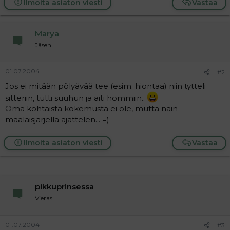
Ilmoita asiaton viesti
Vastaa
a
j
a
Marya
Jäsen
01.07.2004
#2
Jos ei mitään pölyävää tee (esim. hiontaa) niin tytteli
sitteriin, tutti suuhun ja äiti hommiin..
Oma kohtaista kokemusta ei ole, mutta näin
maalaisjärjellä ajattelen... =)
Ilmoita asiaton viesti
Vastaa
pikkuprinsessa
Vieras
01.07.2004
#3