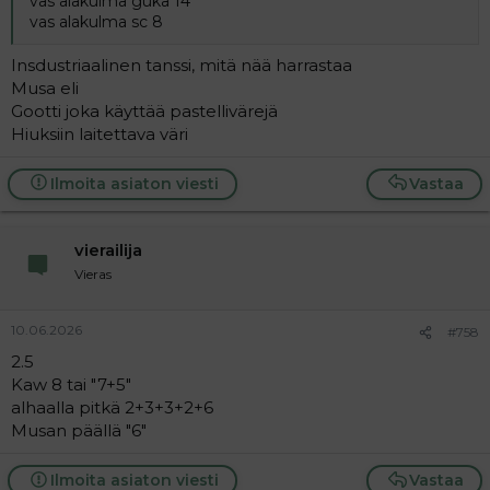
vas alakulma guka 14
vas alakulma sc 8
Insdustriaalinen tanssi, mitä nää harrastaa
Musa eli
Gootti joka käyttää pastellivärejä
Hiuksiin laitettava väri
Ilmoita asiaton viesti
Vastaa
vierailija
Vieras
10.06.2026
#758
2.5
Kaw 8 tai "7+5"
alhaalla pitkä 2+3+3+2+6
Musan päällä "6"
Ilmoita asiaton viesti
Vastaa