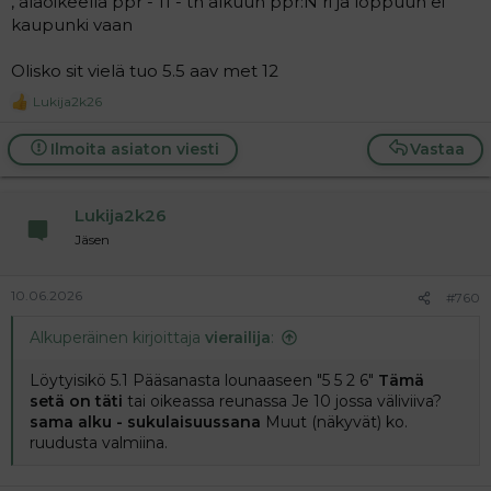
, alaoikeella ppr - 11 - th alkuun ppr:N ri ja loppuun ei
kaupunki vaan
Olisko sit vielä tuo 5.5 aav met 12
Lukija2k26
R
e
a
Ilmoita asiaton viesti
Vastaa
c
t
i
Lukija2k26
o
n
Jäsen
s
:
10.06.2026
#760
Alkuperäinen kirjoittaja
vierailija
:
Löytyisikö 5.1 Pääsanasta lounaaseen "5 5 2 6"
Tämä
setä on täti
tai oikeassa reunassa Je 10 jossa väliviiva?
sama alku - sukulaisuussana
Muut (näkyvät) ko.
ruudusta valmiina.