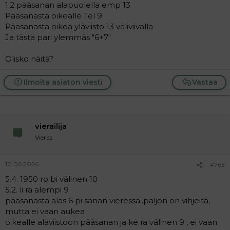
1.2 pääsanan alapuolella emp 13
Pääsanasta oikealle Tel 9
Pääsanasta oikea yläviisto 13 väliviivalla
Ja tästä pari ylemmäs "6+7"
Olisko näitä?
Ilmoita asiaton viesti
Vastaa
vierailija
Vieras
10.06.2026
#763
5.4. 1950 ro bi välinen 10
5.2. li ra alempi 9
pääsanasta alas 6 pi sanan vieressä..paljon on vihjeitä,
mutta ei vaan aukea
oikealle alaviistoon pääsanan ja ke ra välinen 9 , ei vaan