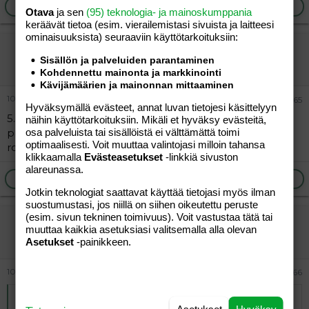
pakanallinen jumaluus
Ilmoita asiaton viesti
Vastaa
Otava
ja sen
(95) teknologia- ja mainoskumppania
keräävät tietoa (esim. vierailemis­tasi sivuista ja laitteesi
ominaisuuk­sista) seuraaviin käyttötarkoituksiin:
vierailija
Sisällön ja palveluiden parantaminen
Vieras
Kohdennettu mainonta ja markkinointi
Kävijämäärien ja mainonnan mittaaminen
10.06.2026
#765
Hyväksymällä evästeet, annat luvan tietojesi käsittelyyn
5.5
näihin käyttötarkoituksiin. Mikäli et hyväksy evästeitä,
osa palveluista tai sisällöistä ei välttämättä toimi
ppr = rit kun
optimaalisesti. Voit muuttaa valintojasi milloin tahansa
ros tap = ...logia
klikkaamalla
Evästeasetukset
-linkkiä sivuston
alareunassa.
Ilmoita asiaton viesti
Vastaa
Jotkin teknologiat saattavat käyttää tietojasi myös ilman
suostumustasi, jos niillä on siihen oikeutettu peruste
(esim. sivun tekninen toimivuus). Voit vastustaa tätä tai
Lukija2k26
muuttaa kaikkia asetuksiasi valitsemalla alla olevan
Jäsen
Asetukset
-painikkeen.
10.06.2026
#766
Alkuperäinen kirjoittaja
vierailija
: