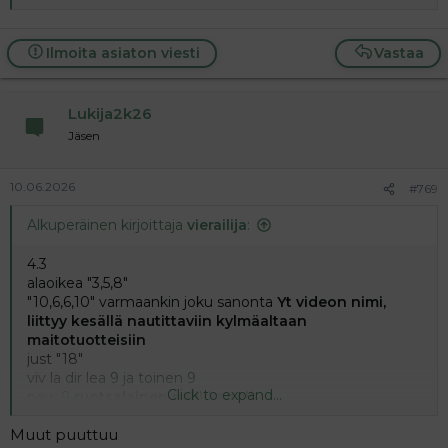
Ilmoita asiaton viesti
Vastaa
Lukija2k26
Jäsen
10.06.2026
#769
Alkuperäinen kirjoittaja
vierailija
:
4.3
alaoikea "3,5,8"
"10,6,6,10" varmaankin joku sanonta
Yt videon nimi,
liittyy kesällä nautittaviin kylmäaltaan
maitotuotteisiin
just "18"
viv la dir lea 9 ja toinen 9
Click to expand...
pew 9
ruotsalainen palikkapeli
tapah 18
Muut puuttuu