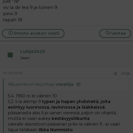
just "18"
viv la dir lea 9 ja toinen 9
pew 9
tapah 18
Ilmoita asiaton viesti
Vastaa
Lukija2k26
Jäsen
10.06.2026
#768
Alkuperäinen kirjoittaja
vierailija
:
5.4. 1950 ro bi välinen 10
5.2. li ra alempi 9
typen ja hapen yhdisteitä, joita
esiintyy luonnossa, ravinnossa ja lääkkeissä.
pääsanasta alas 6 pi sanan vieressä..paljon on vihjeitä,
mutta ei vaan aukea
kestävyysliikunta
oikealle alaviistoon pääsanan ja ke ra välinen 9 , ei vaan
tajua tätäkään
Ilkka Nummisto