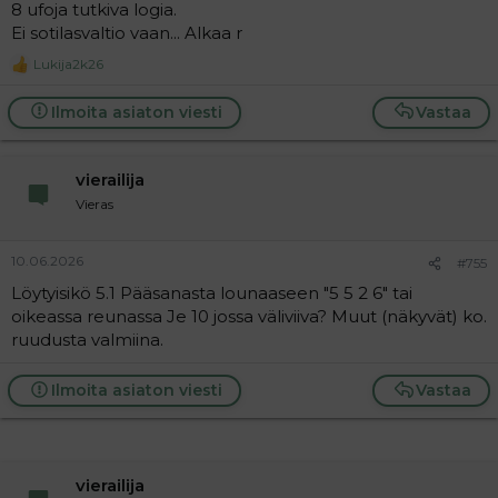
8 ufoja tutkiva logia.
Ei sotilasvaltio vaan... Alkaa r
Lukija2k26
R
e
a
Ilmoita asiaton viesti
Vastaa
c
t
i
vierailija
o
n
Vieras
s
:
10.06.2026
#755
Löytyisikö 5.1 Pääsanasta lounaaseen "5 5 2 6" tai
oikeassa reunassa Je 10 jossa väliviiva? Muut (näkyvät) ko.
ruudusta valmiina.
Ilmoita asiaton viesti
Vastaa
vierailija