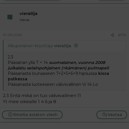
vierailija
Vieras
10.06.2026
#775
Alkuperäinen kirjoittaja
vierailija
:
2.3
Pääsanan yllä 7 + 14
suomalainen, vuonna 2008
julkaistu selainpohjainen (=kämänen) pulmapeli
Pääsanasta lounaaseen 7+2+5+6+9 hipsuissa
kissa
putkessa
Pääsanasta luoteeseen väliviivallinen Vi 14 Lo
2.3 Entä mikä on tuo väliviivallinen 11
Yt mee oikealle 1 4 6 ja 8
Ilmoita asiaton viesti
Vastaa