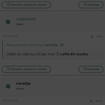
Ilmoita asiaton viesti
Vastaa
Lukija2k26
Jäsen
10.06.2026
#761
Alkuperäinen kirjoittaja
vierailija
:
Olisko sit vielä tuo 5.5 aav met 12
Leffa 80-luvulta
Ilmoita asiaton viesti
Vastaa
vierailija
Vieras
10.06.2026
#762