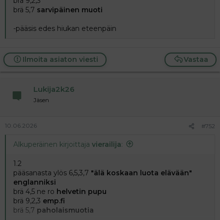
brä 9,2,3
a
brä 5,7
sarvipäinen muoti
j
a
-pääsis edes hiukan eteenpäin
Ilmoita asiaton viesti
Vastaa
Lukija2k26
Jäsen
10.06.2026
#752
Alkuperäinen kirjoittaja
vierailija
:
1.2
pääsanasta ylös 6,5,3,7
"älä koskaan luota elävään"
englanniksi
brä 4,5 ne ro
helvetin pupu
brä 9,2,3
emp.fi
brä 5,7
paholaismuotia