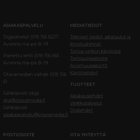
ASIAKASPALVELU
MEDIATIEDOT
Digipalvelut (09) 156 6227
Tekniset tiedot, aikataulut ja
Avoinna ma–pe 8–19
ilmoitushinnat
Tietoa verkon kävijöistä
Painettu lehti (09) 156 665
Tietosuojaseloste
Avoinna ma–pe 8–19
Avoimuusraportti
Käyttöehdot
Otavamedian vaihde (09) 156
61
TUOTTEET
Sähköposti (digi)
Aikakauslehdet
digi@otavamedia.fi
Verkkopalvelut
Sähköposti
Digilehdet
asiakaspalvelu@otavamedia.fi
POSTIOSOITE
OTA YHTEYTTÄ