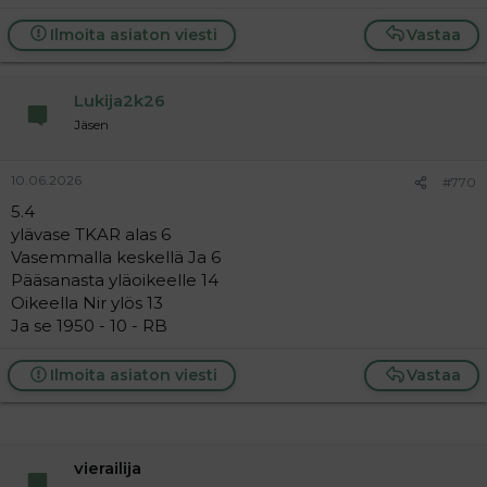
Ilmoita asiaton viesti
Vastaa
Lukija2k26
Jäsen
10.06.2026
#770
5.4
ylävase TKAR alas 6
Vasemmalla keskellä Ja 6
Pääsanasta yläoikeelle 14
Oikeella Nir ylös 13
Ja se 1950 - 10 - RB
Ilmoita asiaton viesti
Vastaa
vierailija