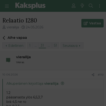
Relaatio 1280
Vastaa
V
E
vierailija
24.05.2026
i
n
e
s
Aihe vapaa
s
i
t
m
1
…
31
…
51
Edellinen
Seuraava
i
m
k
ä
vierailija
e
i
Vieras
t
n
j
e
u
n
10.06.2026
#751
n
v
a
i
Alkuperäinen kirjoittaja
vierailija
:
l
e
o
s
1.2
i
t
pääsanasta ylös 6,5,3,7
t
i
brä 4,5 ne ro
t