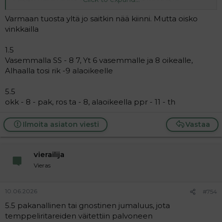
Olisiko näihin apua, muut löytyy näistä ruuduista
Varmaan tuosta yltä jo saitkin nää kiinni. Mutta oisko
vinkkailla
1.5
Vasemmalla SS - 8 7, Yt 6 vasemmalle ja 8 oikealle,
Alhaalla tosi rik -9 alaoikeelle
5.5
okk - 8 - pak, ros ta - 8, alaoikeella ppr - 11 - th
Ilmoita asiaton viesti
Vastaa
vierailija
Vieras
10.06.2026
#754
5.5 pakanallinen tai gnostinen jumaluus, jota
temppeliritareiden väitettiin palvoneen