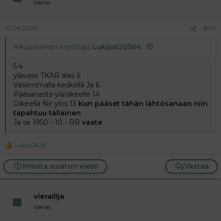
Vieras
10.06.2026
#771
Alkuperäinen kirjoittaja
Lukija620564
:
5.4
ylävase TKAR alas 6
Vasemmalla keskellä Ja 6
Pääsanasta yläoikeelle 14
Oikeella Nir ylös 13
Kun pääset tähän lähtösanaan niin
tapahtuu tällainen
Ja se 1950 - 10 - RB
vaate
Lukija2k26
R
e
a
Ilmoita asiaton viesti
Vastaa
c
t
i
vierailija
o
n
Vieras
s
: