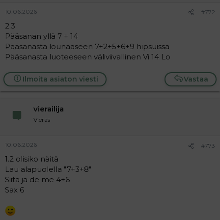
10.06.2026
#772
2.3
Pääsanan yllä 7 + 14
Pääsanasta lounaaseen 7+2+5+6+9 hipsuissa
Pääsanasta luoteeseen väliviivallinen Vi 14 Lo
Ilmoita asiaton viesti
Vastaa
vierailija
Vieras
10.06.2026
#773
1.2 olisiko näitä
Lau alapuolella "7+3+8"
Siitä ja de me 4+6
Sax 6