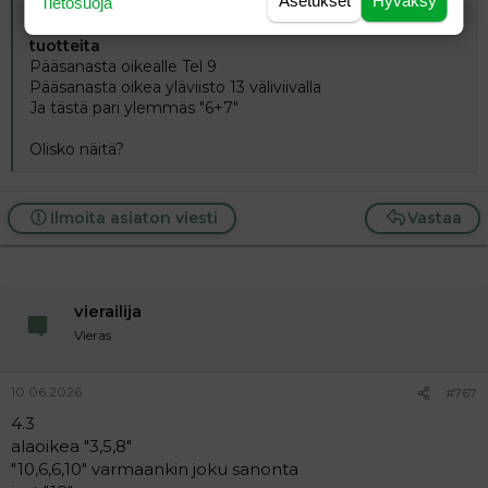
Asetukset
Hyväksy
Tietosuoja
1.2 pääsanan alapuolella emp 13
näiltä voi ostaa
tuotteita
Pääsanasta oikealle Tel 9
Pääsanasta oikea yläviisto 13 väliviivalla
Ja tästä pari ylemmäs "6+7"
Olisko näitä?
Ilmoita asiaton viesti
Vastaa
vierailija
Vieras
10.06.2026
#767
4.3
alaoikea "3,5,8"
"10,6,6,10" varmaankin joku sanonta