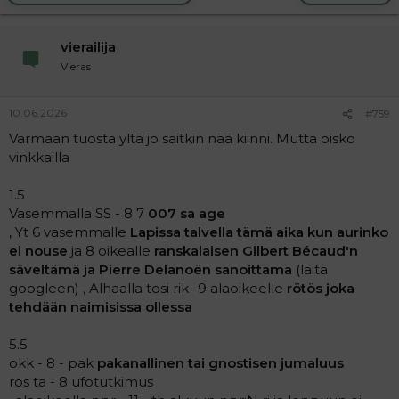
vierailija
Vieras
10.06.2026
#759
Varmaan tuosta yltä jo saitkin nää kiinni. Mutta oisko
vinkkailla
1.5
Vasemmalla SS - 8 7
007 sa age
, Yt 6 vasemmalle
Lapissa talvella tämä aika kun aurinko
ei nouse
ja 8 oikealle
ranskalaisen Gilbert Bécaud'n
säveltämä ja Pierre Delanoën sanoittama
(laita
googleen) , Alhaalla tosi rik -9 alaoikeelle
rötös joka
tehdään naimisissa ollessa
5.5
okk - 8 - pak
pakanallinen tai gnostisen jumaluus
ros ta - 8 ufotutkimus