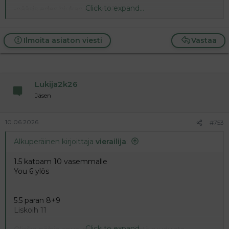
Click to expand...
-pääsis edes hiukan eteenpäin
Ilmoita asiaton viesti
Vastaa
Lukija2k26
Jäsen
10.06.2026
#753
Alkuperäinen kirjoittaja
vierailija
:
1.5 katoam 10 vasemmalle
You 6 ylös
5.5 paran 8+9
Liskoih 11
Click to expand...