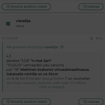
Ilmoita asiaton viesti
Vastaa
vierailija
Vieras
10.06.2026
#774
Alkuperäinen kirjoittaja
vierailija
:
4.3
alaoikea "3,5,8"
"n mut San"
"10,6,6,10" varmaankin joku sanonta
just "18"
Miehinen itsetunto virtuaalimaailmassa.
Jokaisella nörtillä on se 30cm
viv la dir lea 9 hunaja+ puu ja toinen 9
an Australian
YouTube comedy channel
, with over 17 million
Click to expand...
subscribers as of 2025.
pew 9
tapah 18
laite ( millä ehkä nytkin teet tätä relaatiota)
+ tapah
Ilmoita asiaton viesti
Vastaa