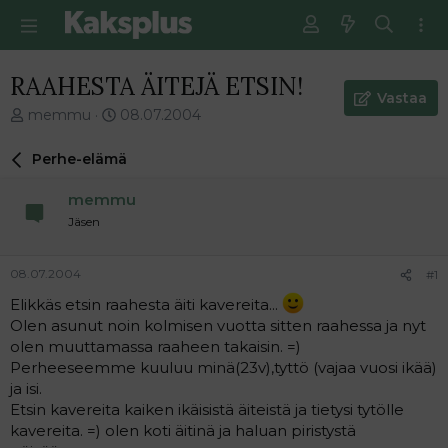
RAAHESTA ÄITEJÄ ETSIN!
Vastaa
V
E
memmu
08.07.2004
i
n
e
s
Perhe-elämä
s
i
t
m
memmu
i
m
Jäsen
k
ä
e
i
t
n
08.07.2004
#1
j
e
Elikkäs etsin raahesta äiti kavereita...
u
n
n
v
Olen asunut noin kolmisen vuotta sitten raahessa ja nyt
a
i
olen muuttamassa raaheen takaisin. =)
l
e
Perheeseemme kuuluu minä(23v),tyttö (vajaa vuosi ikää)
o
s
ja isi.
i
t
Etsin kavereita kaiken ikäisistä äiteistä ja tietysi tytölle
t
i
kavereita. =) olen koti äitinä ja haluan piristystä
t