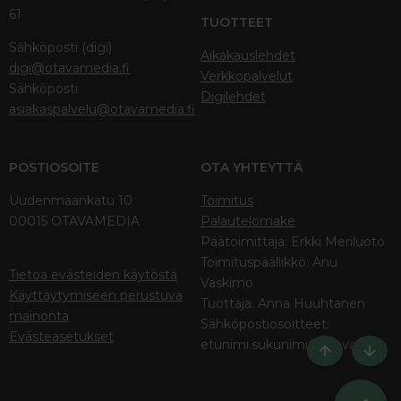
61
TUOTTEET
Sähköposti (digi)
Aikakauslehdet
digi@otavamedia.fi
Verkkopalvelut
Sähköposti
Digilehdet
asiakaspalvelu@otavamedia.fi
POSTIOSOITE
OTA YHTEYTTÄ
Uudenmaankatu 10
Toimitus
00015 OTAVAMEDIA
Palautelomake
Päätoimittaja: Erkki Meriluoto
Toimituspäällikkö: Anu
Tietoa evästeiden käytöstä
Vaskimo
Käyttäytymiseen perustuva
Tuottaja: Anna Huuhtanen
mainonta
Sähköpostiosoitteet:
Evästeasetukset
etunimi.sukunimi@otava.fi
Ylös
Bott