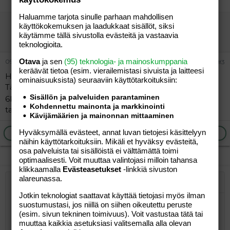
Haluamme tarjota sinulle parhaan mahdollisen
tari80
käyttökokemuksen ja laadukkaat sisällöt, siksi
käytämme tällä sivustolla evästeitä ja vastaavia
Uusi jäsen
teknologioita.
Otava
ja sen
(95) teknologia- ja mainoskumppania
09.07.2004
#3
keräävät tietoa (esim. vierailemis­tasi sivuista ja laitteesi
Hei!
ominaisuuk­sista) seuraaviin käyttötarkoituksiin:
Tässä ois äippä raahesta. Olen 23v,avomies 25 ja poika
Sisällön ja palveluiden parantaminen
6kk. Pistä postia tulemaan jos kiinnostaa
Kohdennettu mainonta ja markkinointi
tari80@jippii.fi
Kävijämäärien ja mainonnan mittaaminen
Hyväksymällä evästeet, annat luvan tietojesi käsittelyyn
Ilmoita asiaton viesti
Vastaa
näihin käyttötarkoituksiin. Mikäli et hyväksy evästeitä,
osa palveluista tai sisällöistä ei välttämättä toimi
optimaalisesti. Voit muuttaa valintojasi milloin tahansa
klikkaamalla
Evästeasetukset
-linkkiä sivuston
alareunassa.
Järjestetty lista
Lihavoitu
Kursivoitu
Laajennettuun editoriin…
Lista
Laajennettuun editoriin…
Lisää hyperlinkki
Lisää kuva
Hymiöt
Laajennettuun editorii
Kumoa
Laajennettuu
Esikat
Jotkin teknologiat saattavat käyttää tietojasi myös ilman
Järjestämätön lista
Kirjoita vastaus...
Tasaa vasemmalle
9
Normal
Tallenna luonnos
suostumustasi, jos niillä on siihen oikeutettu peruste
Arial
Fontin koko
Tasaus
Lainaus
Tee uudelleen
Lisää video/media
BBCode-näkymä
Tekstiväri
Paragraph format
Lisää taulukko
Poista muotoilu
Kirjasintyyli
Insert horizontal line
Luonnokset
Yliviivaa
Spoiler
Alleviivattu
Koodi
Rivinsisäinen koodi
Rivinsisäinen spoiler
(esim. sivun tekninen toimivuus). Voit vastustaa tätä tai
10
Poista luonnos
Book Antiqua
Suurenna sisennystä
Heading 1
Keskitä
muuttaa kaikkia asetuksiasi valitsemalla alla olevan