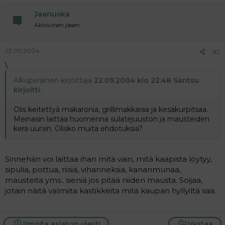
a
Jaanuska
j
a
Aktiivinen jäsen
23.09.2004
#2
\
Alkuperäinen kirjoittaja
22.09.2004 klo 22:48 Santsu
kirjoitti
:
Olis keitettyä makaronia, grillimakkaraa ja kesäkurpitsaa.
Meinasin laittaa huomenna sulatejuuston ja mausteiden
kera uuniin. Olisko muita ehdotuksia?
Sinnehän voi laittaa ihan mitä vain, mitä kaapista löytyy,
sipulia, pottua, riisiä, vihanneksia, kananmunaa,
mausteita yms.. sieniä jos pitää niiden mausta. Soijaa,
jotain näitä valmiita kastikkeita mitä kaupan hyllyiltä saa.
Ilmoita asiaton viesti
Vastaa