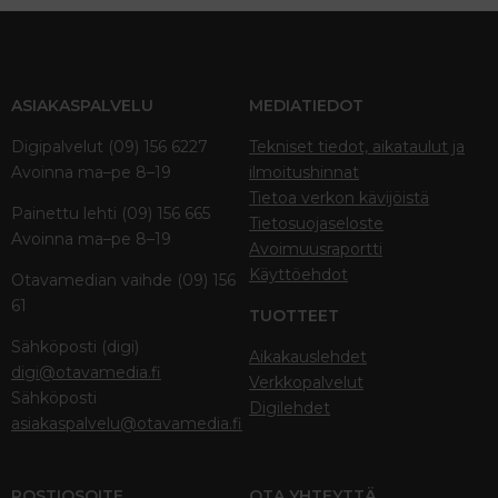
ASIAKASPALVELU
MEDIATIEDOT
Digipalvelut (09) 156 6227
Tekniset tiedot, aikataulut ja
Avoinna ma–pe 8–19
ilmoitushinnat
Tietoa verkon kävijöistä
Painettu lehti (09) 156 665
Tietosuojaseloste
Avoinna ma–pe 8–19
Avoimuusraportti
Käyttöehdot
Otavamedian vaihde (09) 156
61
TUOTTEET
Sähköposti (digi)
Aikakauslehdet
digi@otavamedia.fi
Verkkopalvelut
Sähköposti
Digilehdet
asiakaspalvelu@otavamedia.fi
POSTIOSOITE
OTA YHTEYTTÄ