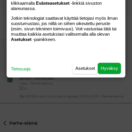
kohta syömään
Aihe vapaa
klikkaamalla
Evästeasetukset
-linkkiä sivuston
Empuuu
01.08.2009
Aihe vapaa
9
alareunassa.
Jotkin teknologiat saattavat käyttää tietojasi myös ilman
Makaronilaatikko
suostumustasi, jos niillä on siihen oikeutettu peruste
rimpula
Perhe-elämä
(esim. sivun tekninen toimivuus). Voit vastustaa tätä tai
rimpula
21.09.2004
Perhe-elämä
0
muuttaa kaikkia asetuksiasi valitsemalla alla olevan
Asetukset
-painikkeen.
Löysin pakastimesta jotain aivan ihanaa
kesäkurpitsa/jauheliha paistosta
aad
Aihe vapaa
ap
21.06.2010
Aihe vapaa
2
Asetukset
Hyväksy
Tietosuoja
Briion twinettet
nasu
Perhe-elämä
6
DIESELmom harmaana
23.04.2005
Perhe-elämä
Perhe-elämä