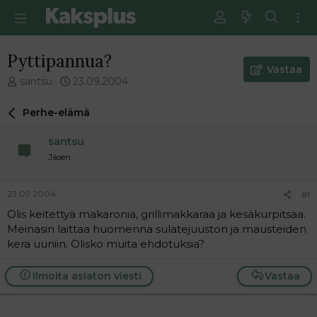
Pyttipannua?
Vastaa
V
E
santsu
23.09.2004
i
n
e
s
Perhe-elämä
s
i
t
m
santsu
i
m
Jäsen
k
ä
e
i
t
n
23.09.2004
#1
j
e
Olis keitettyä makaronia, grillimakkaraa ja kesäkurpitsaa.
u
n
Meinasin laittaa huomenna sulatejuuston ja mausteiden
n
v
a
i
kera uuniin. Olisko muita ehdotuksia?
l
e
o
s
Ilmoita asiaton viesti
Vastaa
i
t
t
i
t