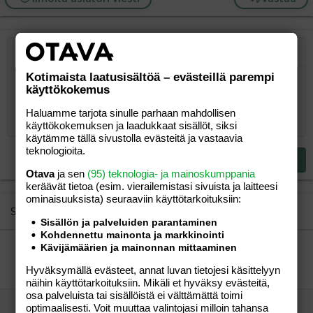
Järjestetty lista
Lihavoitu
Kursivoitu
Laajennettuun editoriin…
Lista
Laajennettuun editoriin…
Lisää hyperlinkki
Lisää kuva
Hymiöt
Laajennettuun editorii
Kumoa
Laajennettuu
Esikat
Kotimaista laatusisältöä – evästeillä parempi
Järjestämätön lista
Kirjoita vastaus...
Tasaa vasemmalle
9
Normal
Tallenna luonnos
Arial
Fontin koko
Tasaus
Lainaus
Tee uudelleen
Lisää video/media
BBCode-näkymä
Tekstiväri
Paragraph format
Lisää taulukko
Poista muotoilu
Kirjasintyyli
Insert horizontal line
Luonnokset
Yliviivaa
Spoiler
Alleviivattu
Koodi
Rivinsisäinen koodi
Rivinsisäinen spoiler
käyttökokemus
10
Poista luonnos
Book Antiqua
Suurenna sisennystä
Heading 1
Keskitä
Haluamme tarjota sinulle parhaan mahdollisen
12
Courier New
käyttökokemuksen ja laadukkaat sisällöt, siksi
Pienennä sisennystä
Tasaa oikealle
Heading 2
käytämme tällä sivustolla evästeitä ja vastaavia
15
Georgia
teknologioita.
Justify text
Heading 3
Lähetä vastaus
18
Tahoma
Otava
ja sen
(95) teknologia- ja mainoskumppania
22
keräävät tietoa (esim. vierailemis­tasi sivuista ja laitteesi
Times New Roman
ominaisuuk­sista) seuraaviin käyttötarkoituksiin:
26
Trebuchet MS
Similar threads
Sisällön ja palveluiden parantaminen
Verdana
Kohdennettu mainonta ja markkinointi
Meinasin laittaa uunilohta, niin...
Kävijämäärien ja mainonnan mittaaminen
??
Aihe vapaa
Hyväksymällä evästeet, annat luvan tietojesi käsittelyyn
Olemisen riemu
18.04.2008
Aihe vapaa
11
näihin käyttötarkoituksiin. Mikäli et hyväksy evästeitä,
osa palveluista tai sisällöistä ei välttämättä toimi
Mitä illallisella?
optimaalisesti. Voit muuttaa valintojasi milloin tahansa