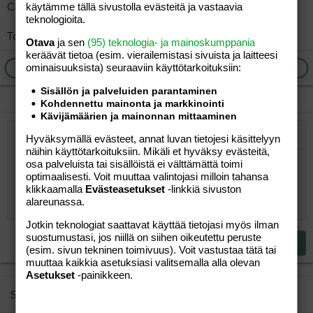
Caesar salaatti: 6,5
käytämme tällä sivustolla evästeitä ja vastaavia
teknologioita.
Toivottavasti on apua...
Otava
ja sen
(95) teknologia- ja mainoskumppania
keräävät tietoa (esim. vierailemis­tasi sivuista ja laitteesi
ominaisuuk­sista) seuraaviin käyttötarkoituksiin:
Ilmoita asiaton viesti
Vastaa
Sisällön ja palveluiden parantaminen
Kohdennettu mainonta ja markkinointi
Kävijämäärien ja mainonnan mittaaminen
Hyväksymällä evästeet, annat luvan tietojesi käsittelyyn
Järjestetty lista
Lihavoitu
Kursivoitu
Laajennettuun editoriin…
Lista
Laajennettuun editoriin…
Lisää hyperlinkki
Lisää kuva
Hymiöt
Laajennettuun editorii
Kumoa
Laajennettuu
Esikat
näihin käyttötarkoituksiin. Mikäli et hyväksy evästeitä,
Järjestämätön lista
Kirjoita vastaus...
osa palveluista tai sisällöistä ei välttämättä toimi
Tasaa vasemmalle
9
Normal
Tallenna luonnos
Arial
Fontin koko
Tasaus
Lainaus
Tee uudelleen
Lisää video/media
BBCode-näkymä
Tekstiväri
Paragraph format
Lisää taulukko
Poista muotoilu
Kirjasintyyli
Insert horizontal line
Luonnokset
Yliviivaa
Spoiler
Alleviivattu
Koodi
Rivinsisäinen koodi
Rivinsisäinen spoiler
optimaalisesti. Voit muuttaa valintojasi milloin tahansa
10
Poista luonnos
Book Antiqua
Suurenna sisennystä
Heading 1
Keskitä
klikkaamalla
Evästeasetukset
-linkkiä sivuston
alareunassa.
12
Courier New
Pienennä sisennystä
Tasaa oikealle
Heading 2
Jotkin teknologiat saattavat käyttää tietojasi myös ilman
15
Georgia
Justify text
suostumustasi, jos niillä on siihen oikeutettu peruste
Heading 3
Lähetä vastaus
18
(esim. sivun tekninen toimivuus). Voit vastustaa tätä tai
Tahoma
muuttaa kaikkia asetuksiasi valitsemalla alla olevan
22
Times New Roman
Asetukset
-painikkeen.
26
Trebuchet MS
Similar threads
Verdana