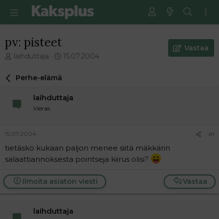
pv: pisteet
Vastaa
V
E
laihduttaja
15.07.2004
i
n
e
s
Perhe-elämä
s
i
t
m
laihduttaja
i
m
Vieras
k
ä
e
i
t
n
15.07.2004
#1
j
e
tietäskö kukaan paljon menee siitä mäkkärin
u
n
n
v
salaattiannoksesta pointseja kiirus olisi?
a
i
l
e
Ilmoita asiaton viesti
Vastaa
o
s
i
t
t
i
laihduttaja
t