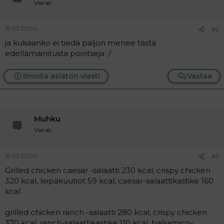
Vieras
a
j
a
15.07.2004
#2
ja kukaanko ei tiedä paljon menee tästä
edellämainitusta pointseja :/
Ilmoita asiaton viesti
Vastaa
Muhku
Vieras
15.07.2004
#3
Grilled chicken caesar -salaatti 230 kcal, crispy chicken
320 kcal, leipäkuutiot 59 kcal, caesar-salaattikastike 160
kcal
grilled chicken ranch -salaatti 280 kcal, crispy chicken
370 kcal, ranch-salaattikastike 110 kcal, balsamico-