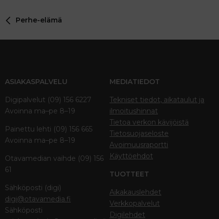
Perhe-elämä
ASIAKASPALVELU
MEDIATIEDOT
Digipalvelut (09) 156 6227
Tekniset tiedot, aikataulut ja
Avoinna ma–pe 8–19
ilmoitushinnat
Tietoa verkon kävijöistä
Painettu lehti (09) 156 665
Tietosuojaseloste
Avoinna ma–pe 8–19
Avoimuusraportti
Käyttöehdot
Otavamedian vaihde (09) 156
61
TUOTTEET
Sähköposti (digi)
Aikakauslehdet
digi@otavamedia.fi
Verkkopalvelut
Sähköposti
Digilehdet