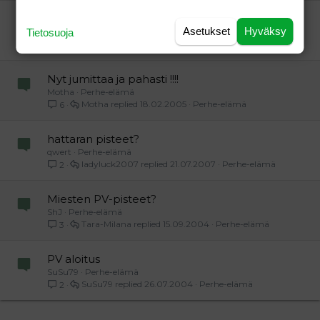
Panini?
Asetukset
Hyväksy
Tietosuoja
Kippo
Perhe-elämä
meikä
18.06.2005
Perhe-elämä
1
Nyt jumittaa ja pahasti !!!!
Motha
Perhe-elämä
Motha
18.02.2005
Perhe-elämä
6
hattaran pisteet?
qwert
Perhe-elämä
ladyluck2007
21.07.2007
Perhe-elämä
2
Miesten PV-pisteet?
ShJ
Perhe-elämä
Tara-Milana
15.09.2004
Perhe-elämä
3
PV aloitus
SuSu79
Perhe-elämä
SuSu79
26.07.2004
Perhe-elämä
2