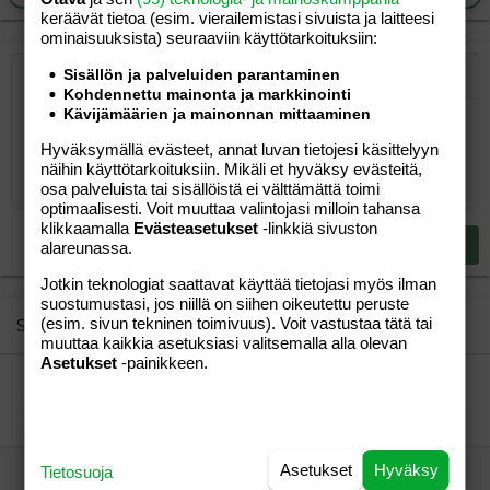
keräävät tietoa (esim. vierailemis­tasi sivuista ja laitteesi
ominaisuuk­sista) seuraaviin käyttötarkoituksiin:
Sisällön ja palveluiden parantaminen
Järjestetty lista
Lihavoitu
Kursivoitu
Laajennettuun editoriin…
Lista
Laajennettuun editoriin…
Lisää hyperlinkki
Lisää kuva
Hymiöt
Laajennettuun editorii
Kumoa
Laajennettuu
Esikat
Kohdennettu mainonta ja markkinointi
Kävijämäärien ja mainonnan mittaaminen
Järjestämätön lista
Kirjoita vastaus...
Tasaa vasemmalle
9
Normal
Tallenna luonnos
Arial
Fontin koko
Tasaus
Lainaus
Tee uudelleen
Lisää video/media
BBCode-näkymä
Tekstiväri
Paragraph format
Lisää taulukko
Poista muotoilu
Kirjasintyyli
Insert horizontal line
Luonnokset
Yliviivaa
Spoiler
Alleviivattu
Koodi
Rivinsisäinen koodi
Rivinsisäinen spoiler
Hyväksymällä evästeet, annat luvan tietojesi käsittelyyn
10
Poista luonnos
Book Antiqua
Suurenna sisennystä
Heading 1
Keskitä
näihin käyttötarkoituksiin. Mikäli et hyväksy evästeitä,
12
osa palveluista tai sisällöistä ei välttämättä toimi
Courier New
Pienennä sisennystä
Tasaa oikealle
Heading 2
optimaalisesti. Voit muuttaa valintojasi milloin tahansa
15
Georgia
klikkaamalla
Evästeasetukset
-linkkiä sivuston
Justify text
Heading 3
Lähetä vastaus
alareunassa.
18
Tahoma
Jotkin teknologiat saattavat käyttää tietojasi myös ilman
22
Times New Roman
suostumustasi, jos niillä on siihen oikeutettu peruste
26
Trebuchet MS
(esim. sivun tekninen toimivuus). Voit vastustaa tätä tai
Similar threads
muuttaa kaikkia asetuksiasi valitsemalla alla olevan
Verdana
Asetukset
-painikkeen.
Monta pistettä siideristä?
jonnu
Perhe-elämä
jonnu
31.08.2004
Perhe-elämä
2
Asetukset
Hyväksy
Tietosuoja
Imetys ja pv:n pisteet