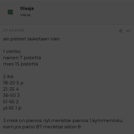
a
tilaaja
j
a
Vieras
20.03.2006
#2
siis pisteet lasketaan näin
1 oletko
nainen 7 pistettä
mies 15 pistettä
2 ikä
18-20 5 p
21-35 4
36-50 3
51-65 2
yli 65 1 p
3.mikä on painosi nyt.merkitse painosi 1.kymmenluku.
esim jos paino 87 merkitse silloin 8