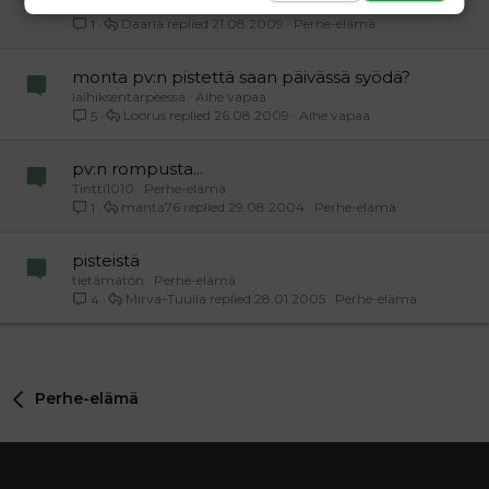
Iines79
Perhe-elämä
Daaria
21.08.2009
Perhe-elämä
1
monta pv:n pistettä saan päivässä syödä?
laihiksentarpeessa
Aihe vapaa
Loorus
26.08.2009
Aihe vapaa
5
pv:n rompusta...
Tintti1010
Perhe-elämä
manta76
29.08.2004
Perhe-elämä
1
pisteistä
tietämätön
Perhe-elämä
Mirva-Tuulia
28.01.2005
Perhe-elämä
4
Perhe-elämä