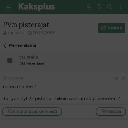
PV:n pisterajat
Vastaa
V
E
taustalla
20.03.2006
i
n
e
s
Perhe-elämä
s
i
t
m
taustalla
i
m
Aktiivinen jäsen
k
ä
e
i
t
n
20.03.2006
#1
j
e
miten menee ?
u
n
n
v
a
i
ite syön nyt 22 pistettä, milloin vaihtuu 20 pisteeseen ?
l
e
o
s
Ilmoita asiaton viesti
Vastaa
i
t
t
i
t