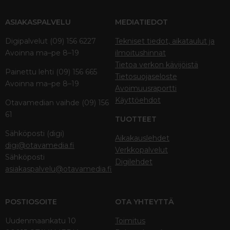
ASIAKASPALVELU
MEDIATIEDOT
Digipalvelut (09) 156 6227
Tekniset tiedot, aikataulut ja
Avoinna ma–pe 8–19
ilmoitushinnat
Tietoa verkon kävijöistä
Painettu lehti (09) 156 665
Tietosuojaseloste
Avoinna ma–pe 8–19
Avoimuusraportti
Käyttöehdot
Otavamedian vaihde (09) 156
61
TUOTTEET
Sähköposti (digi)
Aikakauslehdet
digi@otavamedia.fi
Verkkopalvelut
Sähköposti
Digilehdet
asiakaspalvelu@otavamedia.fi
POSTIOSOITE
OTA YHTEYTTÄ
Uudenmaankatu 10
Toimitus