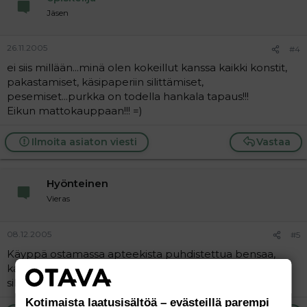
Jäsen
26.11.2005
#4
ei siis millään...minä olen kokeillut kanssa kaikki konstit,
pakastamiset, käsipaperiin silittämiset,
pesemiset...purkka on todella hankala tapaus!!!
Eikun mattokauppaan!!! =)
Ilmoita asiaton viesti
Vastaa
Hyönteinen
Vieras
08.12.2005
#5
Käyppä ostamassa apteekista puhdistettua bensaa,
kasta vähän esim. johonkin kankaan palaan ja hankaa
sillä. Tarvittaessa vielä raaputtele. Eiköhän lähde!
Kotimaista laatusisältöä – evästeillä parempi