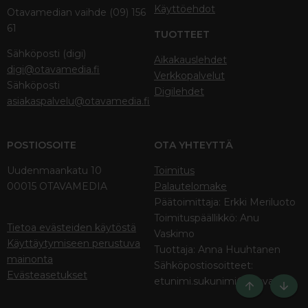
Käyttöehdot
Otavamedian vaihde (09) 156
61
TUOTTEET
Sähköposti (digi)
Aikakauslehdet
digi@otavamedia.fi
Verkkopalvelut
Sähköposti
Digilehdet
asiakaspalvelu@otavamedia.fi
POSTIOSOITE
OTA YHTEYTTÄ
Uudenmaankatu 10
Toimitus
00015 OTAVAMEDIA
Palautelomake
Päätoimittaja: Erkki Meriluoto
Toimituspäällikkö: Anu
Tietoa evästeiden käytöstä
Vaskimo
Käyttäytymiseen perustuva
Tuottaja: Anna Huuhtanen
mainonta
Sähköpostiosoitteet:
Evästeasetukset
etunimi.sukunimi@otava.fi
Ylös
Bott