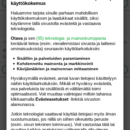
Ilmoita asiaton viesti
Vastaa
käyttökokemus
Haluamme tarjota sinulle parhaan mahdollisen
käyttökokemuksen ja laadukkaat sisällöt, siksi
Hyönteinen
käytämme tällä sivustolla evästeitä ja vastaavia
Vieras
teknologioita.
Otava
ja sen
(95) teknologia- ja mainoskumppania
10.12.2005
#6
keräävät tietoa (esim. vierailemis­tasi sivuista ja laitteesi
ominaisuuk­sista) seuraaviin käyttötarkoituksiin:
Arjensankari huhuu... Ihan mielenkiinnosta kyselen.
Lähtikö pois?
Sisällön ja palveluiden parantaminen
Kohdennettu mainonta ja markkinointi
Kävijämäärien ja mainonnan mittaaminen
Ilmoita asiaton viesti
Vastaa
Hyväksymällä evästeet, annat luvan tietojesi käsittelyyn
näihin käyttötarkoituksiin. Mikäli et hyväksy evästeitä,
osa palveluista tai sisällöistä ei välttämättä toimi
optimaalisesti. Voit muuttaa valintojasi milloin tahansa
Järjestetty lista
klikkaamalla
Evästeasetukset
-linkkiä sivuston
Lihavoitu
Kursivoitu
Laajennettuun editoriin…
Lista
Laajennettuun editoriin…
Lisää hyperlinkki
Lisää kuva
Hymiöt
Laajennettuun editorii
Kumoa
Laajennettuu
Esikat
alareunassa.
Järjestämätön lista
Kirjoita vastaus...
Tasaa vasemmalle
9
Normal
Tallenna luonnos
Arial
Fontin koko
Tasaus
Lainaus
Tee uudelleen
Lisää video/media
BBCode-näkymä
Tekstiväri
Paragraph format
Lisää taulukko
Poista muotoilu
Kirjasintyyli
Insert horizontal line
Luonnokset
Yliviivaa
Spoiler
Alleviivattu
Koodi
Rivinsisäinen koodi
Rivinsisäinen spoiler
Jotkin teknologiat saattavat käyttää tietojasi myös ilman
10
Poista luonnos
Book Antiqua
suostumustasi, jos niillä on siihen oikeutettu peruste
Suurenna sisennystä
Heading 1
Keskitä
(esim. sivun tekninen toimivuus). Voit vastustaa tätä tai
12
Courier New
Pienennä sisennystä
muuttaa kaikkia asetuksiasi valitsemalla alla olevan
Tasaa oikealle