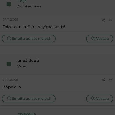
Leija
a
Aktiivinen jäsen
j
a
24.11.2005
#2
Toivotaan että tulee yöpakkasia!
Ilmoita asiaton viesti
Vastaa
enpä tiedä
Vieras
24.11.2005
#3
jääpalalla
Ilmoita asiaton viesti
Vastaa
opiskelija