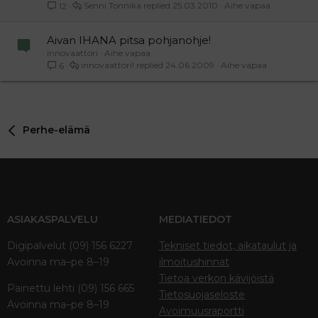
Senni Tonnika
25.03.2010
Aihe vapaa
12
Aivan IHANA pitsa pohjanohje!
innovaattori
Aihe vapaa
innovaattori!
24.06.2009
Aihe vapaa
6
Perhe-elämä
ASIAKASPALVELU
MEDIATIEDOT
Digipalvelut (09) 156 6227
Tekniset tiedot, aikataulut ja
Avoinna ma–pe 8–19
ilmoitushinnat
Tietoa verkon kävijöistä
Painettu lehti (09) 156 665
Tietosuojaseloste
Avoinna ma–pe 8–19
Avoimuusraportti