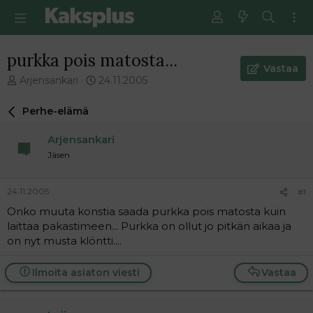
purkka pois matosta...
Vastaa
V
E
Arjensankari
24.11.2005
i
n
e
s
Perhe-elämä
s
i
t
m
Arjensankari
i
m
Jäsen
k
ä
e
i
t
n
24.11.2005
#1
j
e
Onko muuta konstia saada purkka pois matosta kuin
u
n
laittaa pakastimeen... Purkka on ollut jo pitkän aikaa ja
n
v
a
i
on nyt musta klöntti....
l
e
o
s
Ilmoita asiaton viesti
Vastaa
i
t
t
i
t