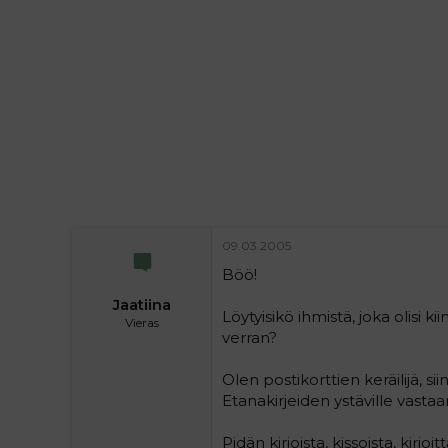
i
t
t
i
t
a
j
a
09.03.2005
Böö!
Jaatiina
Löytyisikö ihmistä, joka olisi k
Vieras
verran?
Olen postikorttien keräilijä, 
Etanakirjeiden ystäville vasta
Pidän kirjoista, kissoista, kirjo