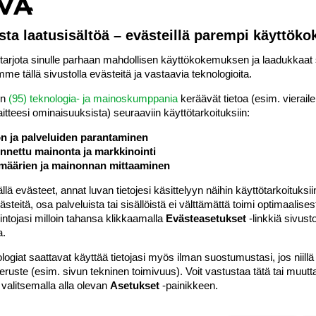
sta laatusisältöä – evästeillä parempi käyttök
#3
in. Onko viestini sinulle tullut perille? Luukun kanssa taisi
rjota sinulle parhaan mahdollisen käyttökokemuksen ja laadukkaat s
me tällä sivustolla evästeitä ja vastaavia teknologioita.
en
(95) teknologia- ja mainoskumppania
keräävät tietoa (esim. vieraile
laitteesi ominaisuuk­sista) seuraaviin käyttötarkoituksiin:
ön ja palveluiden parantaminen
nettu mainonta ja markkinointi
määrien ja mainonnan mittaaminen
 evästeet, annat luvan tietojesi käsittelyyn näihin käyttötarkoituksiin
Vastaa
teitä, osa palveluista tai sisällöistä ei välttämättä toimi optimaalisest
intojasi milloin tahansa klikkaamalla
Evästeasetukset
-linkkiä sivust
a.
#4
ä. Onkohan tullut perille?
logiat saattavat käyttää tietojasi myös ilman suostumustasi, jos niillä
äiti Varsinais-Suomesta. Meillä on kissa ja koira.
peruste (esim. sivun tekninen toimivuus). Voit vastustaa tätä tai muutt
eminen.
 valitsemalla alla olevan
Asetukset
-painikkeen.
tikorttien vaihtelu kiinnostaa