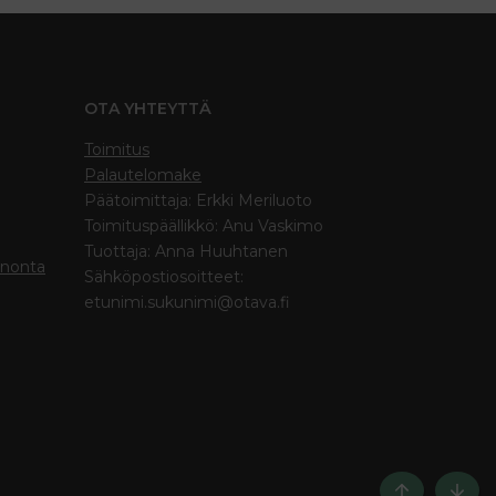
OTA YHTEYTTÄ
Toimitus
Palautelomake
Päätoimittaja: Erkki Meriluoto
Toimituspäällikkö: Anu Vaskimo
Tuottaja: Anna Huuhtanen
inonta
Sähköpostiosoitteet:
etunimi.sukunimi@otava.fi