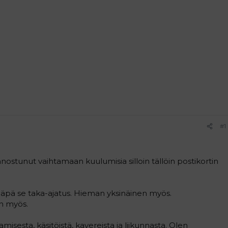
#1
iinnostunut vaihtamaan kuulumisia silloin tällöin postikortin
siinäpä se taka-ajatus. Hieman yksinäinen myös.
an myös.
ittamisesta, käsitöistä, kavereista ja liikunnasta. Olen