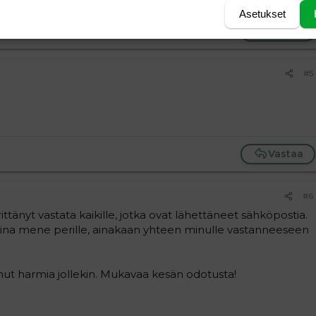
Asetukset
Vastaa
#5
Vastaa
#6
ttänyt vastata kaikille, jotka ovat lähettäneet sähköpostia.
t aina mene perille, ainakaan yhteen minulle vastanneeseen
anut harmia jollekin. Mukavaa kesän odotusta!