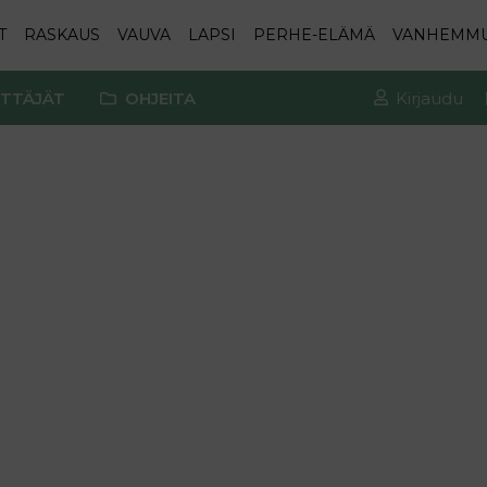
T
RASKAUS
VAUVA
LAPSI
PERHE-ELÄMÄ
VANHEMM
TTÄJÄT
OHJEITA
Kirjaudu