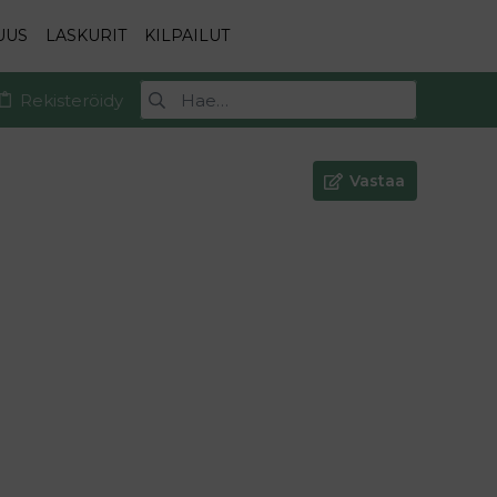
UUS
LASKURIT
KILPAILUT
Rekisteröidy
Vastaa