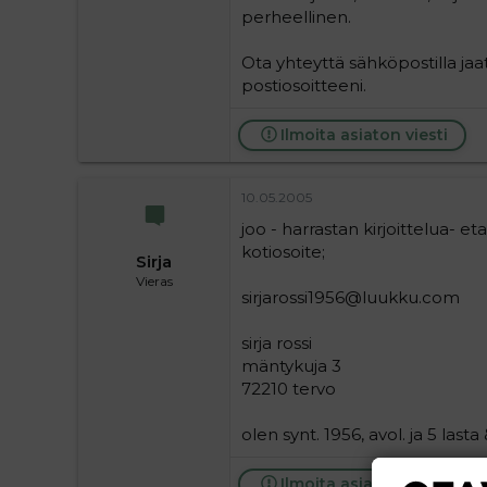
perheellinen.
Ota yhteyttä sähköpostilla jaatii
postiosoitteeni.
Ilmoita asiaton viesti
10.05.2005
joo - harrastan kirjoittelua- eta
kotiosoite;
Sirja
Vieras
sirjarossi1956@luukku.com
sirja rossi
mäntykuja 3
72210 tervo
olen synt. 1956, avol. ja 5 lasta 
Ilmoita asiaton viesti