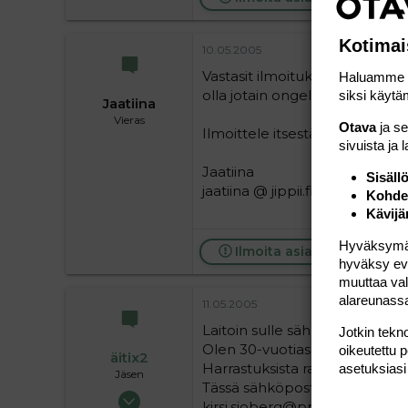
Kotimai
10.05.2005
Vastasit ilmoitukseeni jo aiemm
Haluamme ta
olla jotain ongelmia.
siksi käytäm
Jaatiina
Vieras
Otava
ja s
Ilmoittele itsestäsi.
sivuista ja 
Jaatiina
Sisäll
jaatiina @ jippii.fi
Kohden
Kävijä
Hyväksymällä
Ilmoita asiaton viesti
hyväksy eväs
muuttaa val
alareunass
11.05.2005
Laitoin sulle sähköposti viesti
Jotkin tekno
Olen 30-vuotias kahden lapsen 
oikeutettu 
äitix2
Harrastuksista rakkain on luk
asetuksiasi
Jäsen
Tässä sähköpostiosoite jos pos
15.05.2004
kirsi.sjoberg@pp1.inet.fi