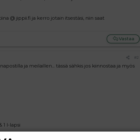
na @ jippii.fi ja kerro jotain itsestäsi, niin saat
Vastaa
#2
napostilla ja meilaillen... tässä sähkis jos kiinnostaa ja myös
& 1 l-lapsi
Vastaa