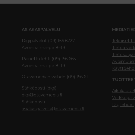
ASIAKASPALVELU
MEDIATIE
Digipalvelut (09) 156 6227
Tekniset ti
Avoinna ma–pe 8–19
Tietoa verk
Tietosuoja
Painettu lehti (09) 156 665
Avoimuusra
Avoinna ma–pe 8–19
Käyttöehd
Otavamedian vaihde (09) 156 61
TUOTTEE
Sähköposti (digi)
Aikakausle
digi@otavamedia.fi
Verkkopalv
Sähköposti
Digilehdet
asiakaspalvelu@otavamedia.fi