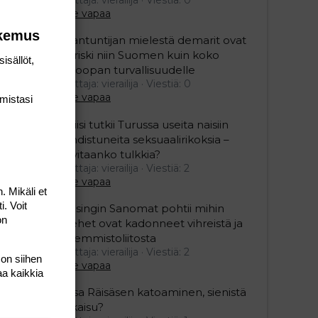
Aihe vapaa
okemus
Asiantuntijan mielestä demarit ovat
iso riski niin Suomen kuin koko
isällöt,
Euroopan turvallisuudelle
Aloittaja: vierailija
Viestiä: 0
Aihe vapaa
mis­tasi
Poliisi tutkii Turussa useita naisiin
kohdistuneita seksuaalirikoksia –
tarvitaanko tulkkia?
Aloittaja: vierailija
Viestiä: 2
Aihe vapaa
. Mikäli et
i. Voit
Helsingin Sanomat pohtii mihin
on
miehet ovat kadonneet vihreistä ja
vasemmistoliitosta
Aloittaja: vierailija
Viestiä: 2
 on siihen
Aihe vapaa
aa kaikkia
Raisa Räisäsen katoaminen, sienistä
ratkaisu?