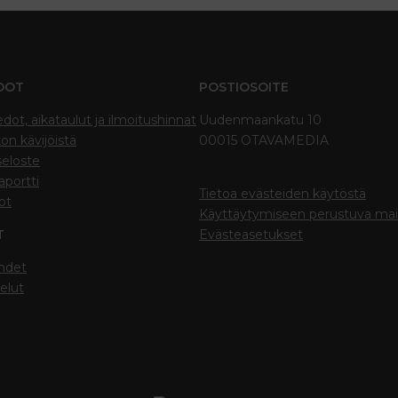
DOT
POSTIOSOITE
edot, aikataulut ja ilmoitushinnat
Uudenmaankatu 10
on kävijöistä
00015 OTAVAMEDIA
seloste
portti
Tietoa evästeiden käytöstä
ot
Käyttäytymiseen perustuva ma
T
Evästeasetukset
hdet
elut