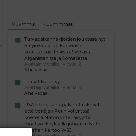
Uusimmat
Kuumimmat
Turvapaikanhakijoiden joukossa nyt
erityisen paljon korkeasti
koulutettuja Irakista, Syyriasta,
Afganistanista ja Somaliasta
Aloittaja: vierailija
Viestiä: 2
Aihe vapaa
Persut lisääntyy
Aloittaja: vierailija
Viestiä: 3
Aihe vapaa
USAn tiedustelupalvelut uskovat,
että Venäjän Putin voi yrittää
koetella Naton yhtenäisyyttä
maahyökkäyksellä johonkin Nato-
maahan kertoo WSJ
Aloittaja: vierailija
Viestiä: 0