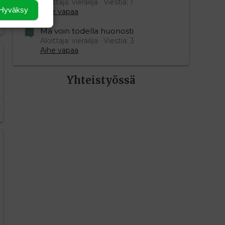
Aloittaja: vierailija
Viestiä: 1
Hyväksy
Aihe vapaa
Mä voin todella huonosti
Aloittaja: vierailija
Viestiä: 3
Aihe vapaa
Yhteistyössä