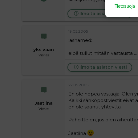
185
Tietosuoja
0
Ilmoita asiaton viesti
16
19.05.2005
:ashamed:
yks vaan
eipä tullut mitään vastausta ...
Vieras
Ilmoita asiaton viesti
27.05.2005
En ole nopea vastaaja. Olen yri
Kaikki sähköpostiviestit eivä
Jaatiina
en ole saanut yhteyttä.
Vieras
Pahoittelen, jos olen aiheutt
Jaatiina