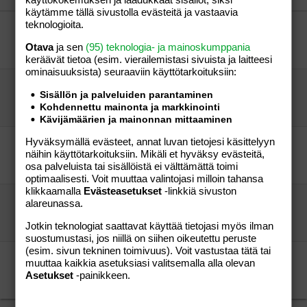
Verdana
käytämme tällä sivustolla evästeitä ja vastaavia
teknologioita.
POISTOON!!
anu1982
Perhe-elämä
Otava
ja sen
(95) teknologia- ja mainoskumppania
anu1982
27.07.2005
Perhe-elämä
0
keräävät tietoa (esim. vierailemis­tasi sivuista ja laitteesi
ominaisuuk­sista) seuraaviin käyttötarkoituksiin:
POISTOON!!
Sisällön ja palveluiden parantaminen
anu1982
Perhe-elämä
Kohdennettu mainonta ja markkinointi
anu1982
07.09.2004
Perhe-elämä
0
Kävijämäärien ja mainonnan mittaaminen
Hyväksymällä evästeet, annat luvan tietojesi käsittelyyn
POISTOON!!
näihin käyttötarkoituksiin. Mikäli et hyväksy evästeitä,
anu1982
Perhe-elämä
osa palveluista tai sisällöistä ei välttämättä toimi
äityli19 vuosaari
17.12.2004
Perhe-elämä
15
optimaalisesti. Voit muuttaa valintojasi milloin tahansa
klikkaamalla
Evästeasetukset
-linkkiä sivuston
Kierukan poistoon!!!
alareunassa.
vieras
Aihe vapaa
Jotkin teknologiat saattavat käyttää tietojasi myös ilman
ap
06.07.2009
Aihe vapaa
4
suostumustasi, jos niillä on siihen oikeutettu peruste
(esim. sivun tekninen toimivuus). Voit vastustaa tätä tai
miksi poistoon?
muuttaa kaikkia asetuksiasi valitsemalla alla olevan
hajutonmauton?
Aihe vapaa
Asetukset
-painikkeen.
ap vielä
15.02.2013
Aihe vapaa
10