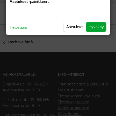
Asetukset
-painikkeen.
Pisteistä kysymys!
Nallekarkki
Perhe-elämä
Nallekarkki
19.04.2008
Perhe-elämä
2
Asetukset
Hyväksy
Tietosuoja
Perhe-elämä
ASIAKASPALVELU
MEDIATIEDOT
Digipalvelut (09) 156 6227
Tekniset tiedot, aikataulut ja
Avoinna ma–pe 8–19
ilmoitushinnat
Tietoa verkon kävijöistä
Painettu lehti (09) 156 665
Tietosuojaseloste
Avoinna ma–pe 8–19
Avoimuusraportti
Käyttöehdot
Otavamedian vaihde (09) 156