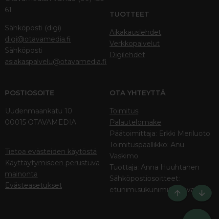
61
TUOTTEET
Sähköposti (digi)
Aikakauslehdet
digi@otavamedia.fi
Verkkopalvelut
Sähköposti
Digilehdet
asiakaspalvelu@otavamedia.fi
POSTIOSOITE
OTA YHTEYTTÄ
Uudenmaankatu 10
Toimitus
00015 OTAVAMEDIA
Palautelomake
Päätoimittaja: Erkki Meriluoto
Toimituspäällikkö: Anu
Tietoa evästeiden käytöstä
Vaskimo
Käyttäytymiseen perustuva
Tuottaja: Anna Huuhtanen
mainonta
Sähköpostiosoitteet:
Evästeasetukset
etunimi.sukunimi@otava.fi
Ylös
Bott