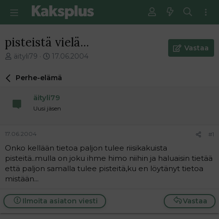
pisteistä vielä...
Vastaa
V
E
äityli79
17.06.2004
i
n
e
s
Perhe-elämä
s
i
t
m
äityli79
i
m
Uusi jäsen
k
ä
e
i
t
n
17.06.2004
#1
j
e
Onko kellään tietoa paljon tulee riisikakuista
u
n
pisteitä..mulla on joku ihme himo niihin ja haluaisin tietää
n
v
a
i
että paljon samalla tulee pisteitä,ku en löytänyt tietoa
l
e
mistään...
o
s
i
t
Ilmoita asiaton viesti
Vastaa
t
i
t