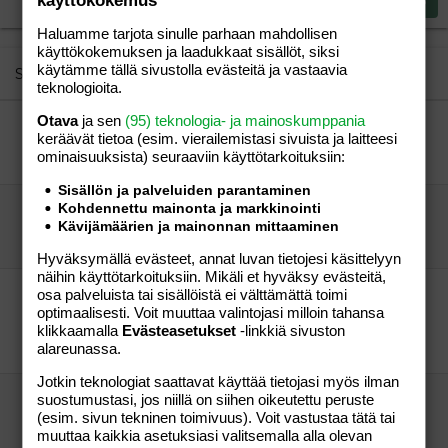
käyttökokemus
Lähetä vastaus
18
Tahoma
Haluamme tarjota sinulle parhaan mahdollisen
22
Times New Roman
käyttökokemuksen ja laadukkaat sisällöt, siksi
26
käytämme tällä sivustolla evästeitä ja vastaavia
Trebuchet MS
Similar threads
teknologioita.
Verdana
Otava
ja sen
(95) teknologia- ja mainoskumppania
Pisteistä!
keräävät tietoa (esim. vierailemis­tasi sivuista ja laitteesi
pupunenä
Perhe-elämä
ominaisuuk­sista) seuraaviin käyttötarkoituksiin:
nellynoora
23.09.2007
Perhe-elämä
1
Sisällön ja palveluiden parantaminen
Kohdennettu mainonta ja markkinointi
PAINONVARTIAT MIEHILLE
Kävijämäärien ja mainonnan mittaaminen
tuukas
Perhe-elämä
tuukas
31.12.2004
Perhe-elämä
6
Hyväksymällä evästeet, annat luvan tietojesi käsittelyyn
näihin käyttötarkoituksiin. Mikäli et hyväksy evästeitä,
Miten painonvartijoissa voi laihduttaa imettävä
osa palveluista tai sisällöistä ei välttämättä toimi
optimaalisesti. Voit muuttaa valintojasi milloin tahansa
äiti?
klikkaamalla
Evästeasetukset
-linkkiä sivuston
plöts
Perhe-elämä
alareunassa.
aata
23.02.2006
Perhe-elämä
6
Jotkin teknologiat saattavat käyttää tietojasi myös ilman
Jeee, tavoitepainossa!!
suostumustasi, jos niillä on siihen oikeutettu peruste
(esim. sivun tekninen toimivuus). Voit vastustaa tätä tai
Ellukka
Perhe-elämä
muuttaa kaikkia asetuksiasi valitsemalla alla olevan
Annulia harmaana
17.06.2005
Perhe-elämä
2