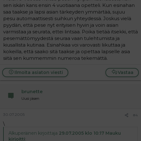
sen iskän kans ensin 4 vuotiaana opetteli. Kun esinahan
saa taakse ja lapsi asian tärkeyden ymmärtää, sujuu
pesu automaattisesti suihkun yhteydessä. Joskus vielä
pyydän, että pese nyt erityisen hyvin ja voin asian
varmistaa ja seurata, ettei lintsaa. Poika tietää itsekki, että
pesemättömyydestä seuraa vaan tulehtumista ja
kiusallista kutinaa. Esinahkaa voi varovasti liikuttaa ja
kokeilla, että saako sitä taakse ja opettaa lapselle asia
siitä sen kummemmin numeroa tekemättä.
Ilmoita asiaton viesti
Vastaa
brunette
Uusi jäsen
30.07.2005
#4
\
Alkuperäinen kirjoittaja
29.07.2005 klo 10:17 Mauku
kirjoitti
: