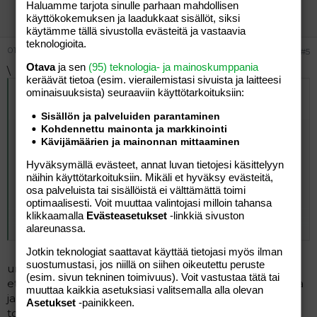
Haluamme tarjota sinulle parhaan mahdollisen
Vieras
käyttökokemuksen ja laadukkaat sisällöt, siksi
käytämme tällä sivustolla evästeitä ja vastaavia
teknologioita.
01.08.2005
#5
Otava
ja sen
(95) teknologia- ja mainoskumppania
\
keräävät tietoa (esim. vierailemis­tasi sivuista ja laitteesi
Alkuperäinen kirjoittaja
29.07.2005 klo 14:13 äippä
ominaisuuk­sista) seuraaviin käyttötarkoituksiin:
kirjoitti
:
Sisällön ja palveluiden parantaminen
Kohdennettu mainonta ja markkinointi
Meiän 5-vuotias hoitaa pesun nykyisin itsenäisesti, kun
Kävijämäärien ja mainonnan mittaaminen
sen iskän kans ensin 4 vuotiaana opetteli. Kun esinahan
saa taakse ja lapsi asian tärkeyden ymmärtää, sujuu pesu
Hyväksymällä evästeet, annat luvan tietojesi käsittelyyn
automaattisesti suihkun yhteydessä. Joskus vielä
näihin käyttötarkoituksiin. Mikäli et hyväksy evästeitä,
pyydän, että pese nyt erityisen hyvin ja voin asian
osa palveluista tai sisällöistä ei välttämättä toimi
varmistaa ja seurata, ettei lintsaa. Poika tietää itsekki,
optimaalisesti. Voit muuttaa valintojasi milloin tahansa
että pesemättömyydestä seuraa vaan tulehtumista ja
klikkaamalla
Evästeasetukset
-linkkiä sivuston
Click to expand...
kiusallista kutinaa. Esinahkaa voi varovasti liikuttaa ja
alareunassa.
kokeilla, että saako sitä taakse ja opettaa lapselle asia
Jotkin teknologiat saattavat käyttää tietojasi myös ilman
siitä sen kummemmin numeroa tekemättä.
suostumustasi, jos niillä on siihen oikeutettu peruste
urologin neuvo kyllä tähän esinahan liikutteluun on se,
(esim. sivun tekninen toimivuus). Voit vastustaa tätä tai
että sitä ei liikutella pikkupojilla... varovaisella liikuttelulla
muuttaa kaikkia asetuksiasi valitsemalla alla olevan
ja huolellisella pesulla aiheuttaa yhtä suurella
Asetukset
-painikkeen.
todennäköisyydellä haittaa kuin hyötyä. tulehdukset ja