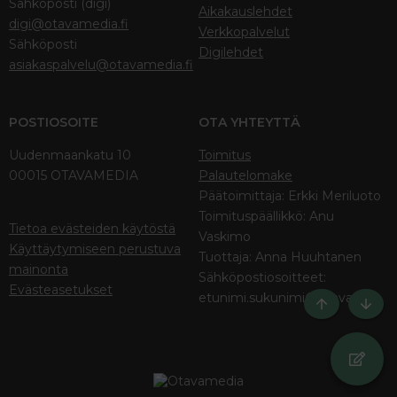
Sähköposti (digi)
Aikakauslehdet
digi@otavamedia.fi
Verkkopalvelut
Sähköposti
Digilehdet
asiakaspalvelu@otavamedia.fi
POSTIOSOITE
OTA YHTEYTTÄ
Uudenmaankatu 10
Toimitus
00015 OTAVAMEDIA
Palautelomake
Päätoimittaja: Erkki Meriluoto
Toimituspäällikkö: Anu
Tietoa evästeiden käytöstä
Vaskimo
Käyttäytymiseen perustuva
Tuottaja: Anna Huuhtanen
mainonta
Sähköpostiosoitteet:
Evästeasetukset
etunimi.sukunimi@otava.fi
Ylös
Bott