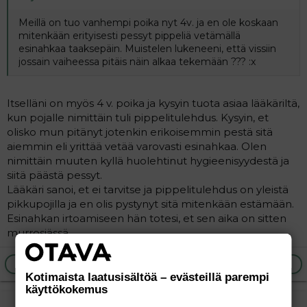
Meillä on tuo vanhempi poika nyt 4v. ja en ole koskaan
mitenkään erityisesti pessyt pippeliä vetämällä
esinahkaa taaksepäin. Muistelen lukeneeni, että vissiin
jossain vaiheessa pitäis näin alkaa tekemään ??? :x
Itselläni on myös 4 v. poika ja kysyin tuota asiaa lääkäriltä,
kun pojalle nimittäin tuli pippelitulehdus. Kysyin, et
olisko mun pitänyt jotenkin erikoisemmin pestä sitä
aiemmin eli yrittää vetää varovasti esinahkaa. Olen
nimittäin muuten kyllä huolehtinut hygieenisyydestä ja
siitä päästä pessyt.
Lääkäri sanoi, et ei tarvitse ja pippelitulehdus on yleistä
pikkupojilla ja en olis pystynyt sitä mitenkään estämään.
Esinahkan irtoamiseen hän totesi, et sen aika on sitten
murrosiässä.
Ilmoita asiaton viesti
Vastaa
Kotimaista laatusisältöä – evästeillä parempi
käyttökokemus
AkateeminenMamma