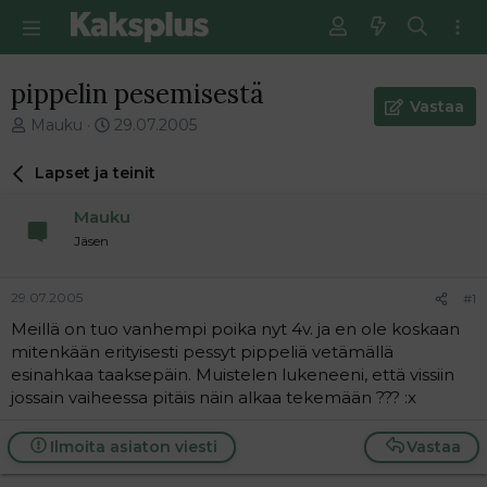
pippelin pesemisestä
Vastaa
V
E
Mauku
29.07.2005
i
n
e
s
Lapset ja teinit
s
i
t
m
Mauku
i
m
Jäsen
k
ä
e
i
t
n
29.07.2005
#1
j
e
Meillä on tuo vanhempi poika nyt 4v. ja en ole koskaan
u
n
mitenkään erityisesti pessyt pippeliä vetämällä
n
v
a
i
esinahkaa taaksepäin. Muistelen lukeneeni, että vissiin
l
e
jossain vaiheessa pitäis näin alkaa tekemään ??? :x
o
s
i
t
Ilmoita asiaton viesti
Vastaa
t
i
t