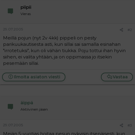
a
piipii
j
a
Vieras
29.07.2005
#2
Meillä pojun (nyt 2v 4kk) pippeli on pesty
parikuukautisesta asti, kun sillai sai samalla esinahan
"irrotetuksi", kun oli vähän tiukka. Poju tottui ihan hyvin
siihen, ei valita yhtään, ja on oppimassa jo itsekin
pesemään sillai.
Ilmoita asiaton viesti
Vastaa
äippä
Aktiivinen jäsen
29.07.2005
#3
Meiän 5-vuotias hoitaa pesun nykyisin itsenäisesti, kun