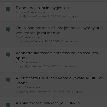
Verdana
Pienen pojan intiimihygieniasta
"arianna"
Aihe vapaa
"vieras"
11.02.2011
Aihe vapaa
5
Onko ihan normaalia? (meijän poika löytäny nuo
vehkeensä, ja muidenkin...)
"jass"
Aihe vapaa
"jass"
18.09.2012
Aihe vapaa
6
Kannattaisko tässä tilanteessa hakea sossusta
apua?!
ap
Aihe vapaa
ap
25.04.2010
Aihe vapaa
37
4-vuotiaasta tullut ihan kamala kakara, kuuluuko
ikään?
piitu
Aihe vapaa
Nellah
04.02.2009
Aihe vapaa
10
Kuinka monet päikkärit ,reilu 8kk???