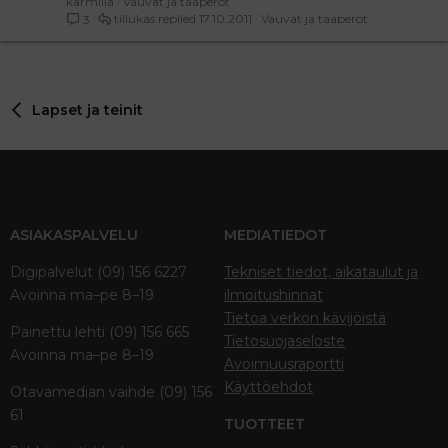
karmilla
Vauvat ja taaperot
tillukas
17.10.2011
Vauvat ja taaperot
3
Lapset ja teinit
ASIAKASPALVELU
MEDIATIEDOT
Digipalvelut (09) 156 6227
Tekniset tiedot, aikataulut ja
Avoinna ma–pe 8–19
ilmoitushinnat
Tietoa verkon kävijöistä
Painettu lehti (09) 156 665
Tietosuojaseloste
Avoinna ma–pe 8–19
Avoimuusraportti
Käyttöehdot
Otavamedian vaihde (09) 156
61
TUOTTEET