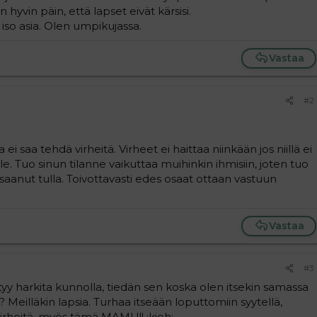
hyvin päin, että lapset eivät kärsisi.
n iso asia. Olen umpikujassa.
Vastaa
#2
ei saa tehdä virheitä. Virheet ei haittaa niinkään jos niillä ei
lle. Tuo sinun tilanne vaikuttaa muihinkin ihmisiin, joten tuo
si saanut tulla. Toivottavasti edes osaat ottaan vastuun
Vastaa
#3
ytyy harkita kunnolla, tiedän sen koska olen itsekin samassa
? Meilläkin lapsia. Turhaa itseään loputtomiin syytellä,
irheitä, myös tämä MAMU!! :kieh: