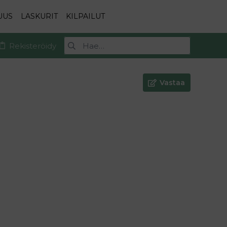
UUS
LASKURIT
KILPAILUT
Rekisteröidy
Vastaa