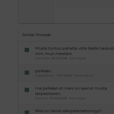
15
Courier New
Justif
Head
18
Georgia
22
Tahoma
26
Times New Roman
Trebuchet MS
Similar threads
Verdana
Musta tuntuu pahalta, että täällä hauku
mm. mun miestäni
Paha olla
03.11.2008
Aihe vapaa
pelkään
menettäväni
11.07.2005
Perhe-elämä
mä pelkään et mies on saanut musta
tarpeekseen.
toivoton
01.03.2009
Aihe vapaa
Mitä on tämä välinpitämättömyys?