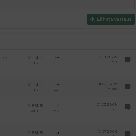
y text
Pienennä sisennystä
ing 3
Lähetä vastaus
04.11.2008
taan
Viestiä
16
Ap
Luettu
355
11.07.2005
Viestiä
6
Hope
Luettu
546
01.03.2009
Viestiä
2
ap
Luettu
342
12.07.2006
Viestiä
3