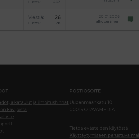
taustalla
Luettu
403
20.01.2006
Viestiä
26
alkuperäinen
Luettu
2K
DOT
POSTIOSOITE
edot, aikataulut ja ilmoitushinnat
Uudenmaankatu 10
on kävijöistä
00015 OTAVAMEDIA
seloste
portti
Tietoa evästeiden käytöstä
ot
Käyttäytymiseen perustuva ma