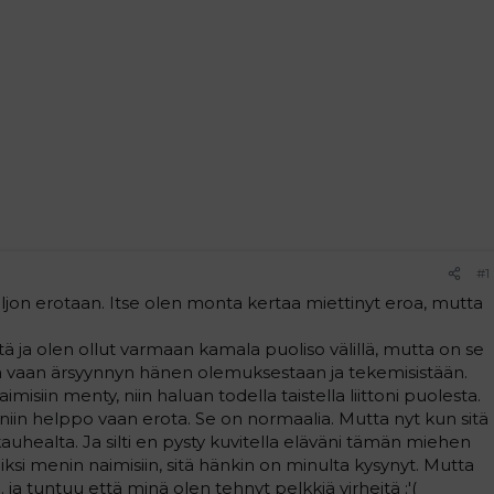
#1
jon erotaan. Itse olen monta kertaa miettinyt eroa, mutta
tä ja olen ollut varmaan kamala puoliso välillä, mutta on se
ikaa vaan ärsyynnyn hänen olemuksestaan ja tekemisistään.
misiin menty, niin haluan todella taistella liittoni puolesta.
iin helppo vaan erota. Se on normaalia. Mutta nyt kun sitä
kauhealta. Ja silti en pysty kuvitella eläväni tämän miehen
ksi menin naimisiin, sitä hänkin on minulta kysynyt. Mutta
ä. ja tuntuu että minä olen tehnyt pelkkiä virheitä :'(