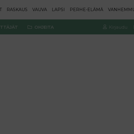
T
RASKAUS
VAUVA
LAPSI
PERHE-ELÄMÄ
VANHEMM
TTÄJÄT
OHJEITA
Kirjaudu