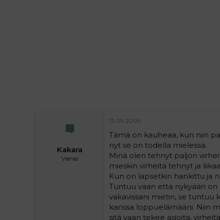
i
t
t
i
t
a
j
a
13.09.2005
Tämä on kauheaa, kun niin pal
nyt se on todella mielessä.
Kakara
Minä olen tehnyt paljon virhei
Vieras
mieskin virheitä tehnyt ja li
Kun on lapsetkin hankittu ja nai
Tuntuu vaan että nykyään on n
vakavissani mietin, se tuntuu 
kanssa loppuelämääni. Niin mi
sitä vaan tekee asioita, virheit