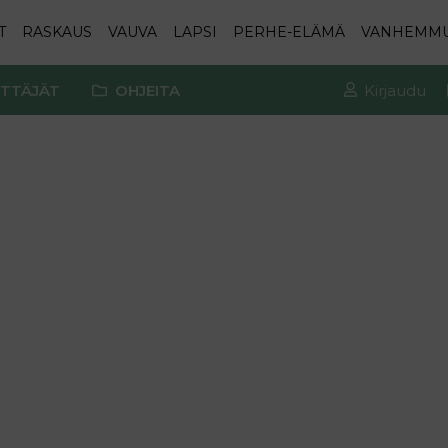
T
RASKAUS
VAUVA
LAPSI
PERHE-ELÄMÄ
VANHEMM
TTÄJÄT
OHJEITA
Kirjaudu