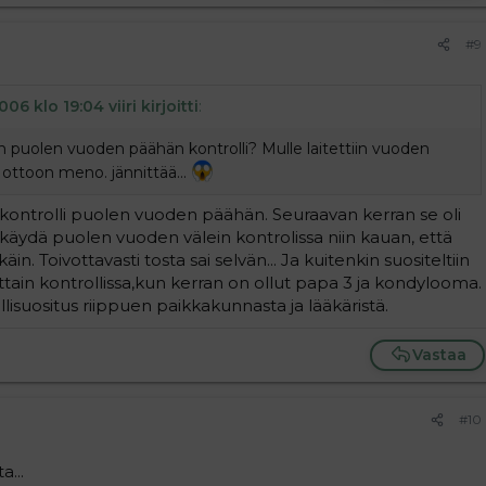
#9
006 klo 19:04 viiri kirjoitti
:
en puolen vuoden päähän kontrolli? Mulle laitettiin vuoden
 ottoon meno. jännittää...
in kontrolli puolen vuoden päähän. Seuraavan kerran se oli
ää käydä puolen vuoden välein kontrolissa niin kauan, että
. Toivottavasti tosta sai selvän... Ja kuitenkin suositeltiin
tain kontrollissa,kun kerran on ollut papa 3 ja kondylooma.
isuositus riippuen paikkakunnasta ja lääkäristä.
Vastaa
#10
...