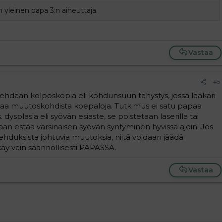
 yleinen papa 3:n aiheuttaja.
Vastaa
#5
e tehdään kolposkopia eli kohdunsuun tähystys, jossa lääkäri
ottaa muutoskohdista koepaloja. Tutkimus ei satu papaa
dysplasia eli syövän esiaste, se poistetaan laserilla tai
daan estää varsinaisen syövän syntyminen hyvissä ajoin. Jos
lehduksista johtuvia muutoksia, niitä voidaan jäädä
käy vain säännöllisesti PAPASSA.
Vastaa