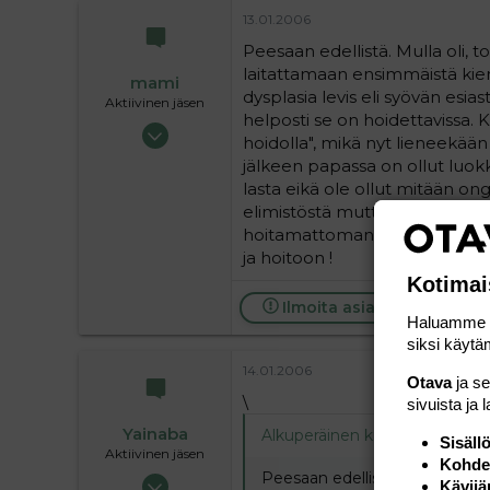
13.01.2006
Peesaan edellistä. Mulla oli, to
laitattamaan ensimmäistä kie
mami
dysplasia levis eli syövän esias
Aktiivinen jäsen
helposti se on hoidettavissa. Ko
28.05.2004
hoidolla", mikä nyt lieneekään 
1 062
jälkeen papassa on ollut luokk
0
lasta eikä ole ollut mitään o
36
elimistöstä mutta oireettoman
hoitamattomana tällainen muut
ja hoitoon !
Kotimai
Ilmoita asiaton viesti
Haluamme ta
siksi käytäm
14.01.2006
Otava
ja s
\
sivuista ja 
Yainaba
Alkuperäinen kirjoittaja
13.01.
Sisäll
Aktiivinen jäsen
Kohden
Peesaan edellistä. Mulla oli, to
11.05.2005
Kävijä