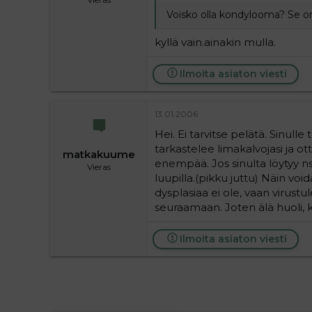
Voisko olla kondylooma? Se on
kyllä vain.ainakin mulla.
Ilmoita asiaton viesti
13.01.2006
Hei. Ei tarvitse pelätä. Sinull
tarkastelee limakalvojasi ja 
matkakuume
enempää. Jos sinulta löytyy ns. 
Vieras
luupilla.(pikku juttu) Näin voi
dysplasiaa ei ole, vaan virustu
seuraamaan. Joten älä huoli, 
Ilmoita asiaton viesti