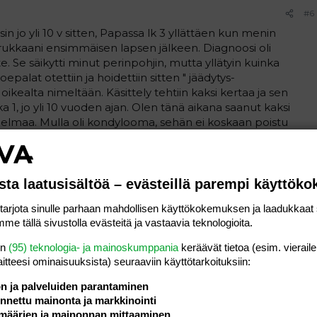
#6
sin jo yli 10 v sitten, Papassa lk 3 yllättäen kun menin
rukkaani ensimmäisen lapsen jälkeen. Diagnoosi oli
te. Se säikytti minut perinpohjin, mutta yllätyin kuinka
epalat otettiin ja hoidettiin sitten " jäädytys-
oikealta nimeltään. Käsittely tehtiin kaksi kertaa ja sen
a 1, jo yli 10 vuoden ajan. Olen tänä aikana saanut kaksi
ngelmaa. Mulla oli kondylooma, sehän ei koskaan poistu
a on pysynyt. Onni että menin laitattamaan sitä kierukkaa,
os voi johtaa syöpään. Siispä rohkeasti vain tutkimuksiin
sta laatusisältöä – evästeillä parempi käyttök
Vastaa
rjota sinulle parhaan mahdollisen käyttökokemuksen ja laadukkaat s
me tällä sivustolla evästeitä ja vastaavia teknologioita.
#7
en
(95) teknologia- ja mainoskumppania
keräävät tietoa (esim. vieraile
laitteesi ominaisuuk­sista) seuraaviin käyttötarkoituksiin:
2006 klo 20:09 Mami kirjoitti
:
ön ja palveluiden parantaminen
nettu mainonta ja markkinointi
sin jo yli 10 v sitten, Papassa lk 3 yllättäen kun menin
määrien ja mainonnan mittaaminen