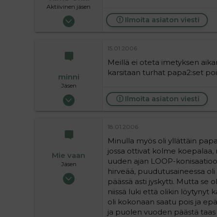
Aktiivinen jäsen
19.05.2005
Ilmoita asiaton viesti
2 592
0
15.01.2006
36
Meillä ei oteta imetyksen aika
karsitaan turhat papa2:set poi
minni
Jäsen
31.05.2004
Ilmoita asiaton viesti
398
0
18.01.2006
16
Minulla myös oli yllättäin pa
jossa ottivat kolme koepalaa, n
Mie vaan
uuden ajan LOOP-konisaatioon. 
Jäsen
hirveää, puudutusaineessa oli 
27.05.2004
päässä asti jyskytti. Mutta se ol
428
niissä luki että olikin löytynyt
0
oli kokonaan saatu pois ja epä
16
ja puolen vuoden päästä taas 