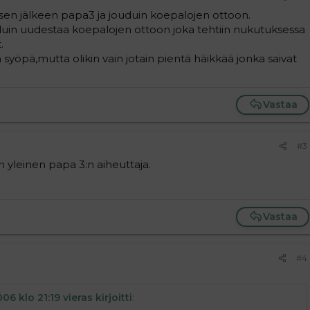
ksen jälkeen papa3 ja jouduin koepalojen ottoon.
ouduin uudestaa koepalojen ottoon joka tehtiin nukutuksessa
.
 syöpä,mutta olikin vain jotain pientä häikkää jonka saivat
Vastaa
#3
 yleinen papa 3:n aiheuttaja.
Vastaa
#4
006 klo 21:19 vieras kirjoitti
: