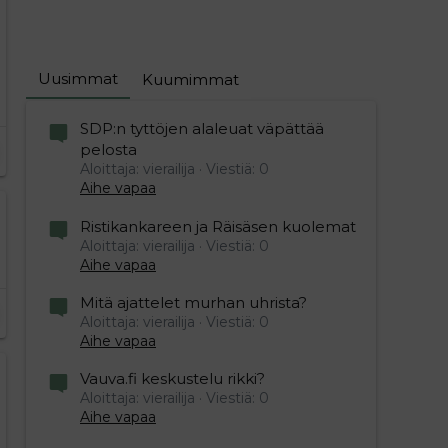
Uusimmat
Kuumimmat
SDP:n tyttöjen alaleuat väpättää
pelosta
Aloittaja: vierailija
Viestiä: 0
Aihe vapaa
Ristikankareen ja Räisäsen kuolemat
Aloittaja: vierailija
Viestiä: 0
Aihe vapaa
Mitä ajattelet murhan uhrista?
Aloittaja: vierailija
Viestiä: 0
Aihe vapaa
Vauva.fi keskustelu rikki?
Aloittaja: vierailija
Viestiä: 0
Aihe vapaa