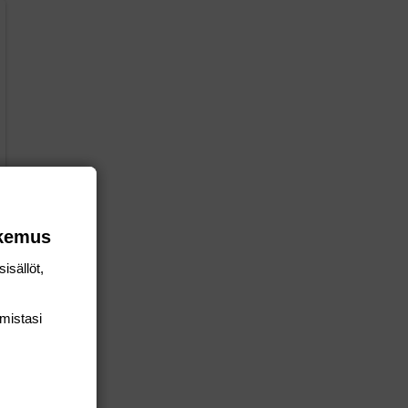
okemus
isällöt,
mis­tasi