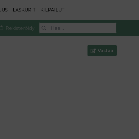
UUS
LASKURIT
KILPAILUT
Rekisteröidy
Vastaa