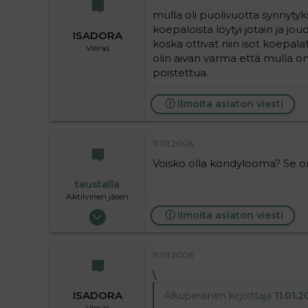
mulla oli puolivuotta synnyty
koepaloista löytyi jotain ja j
ISADORA
koska ottivat niin isot koepalat
Vieras
olin aivan varma että mulla on
poistettua.
Ilmoita asiaton viesti
11.01.2006
Voisko olla kondylooma? Se on
taustalla
Aktiivinen jäsen
19.05.2004
Ilmoita asiaton viesti
63 720
9
11.01.2006
36
\
ISADORA
Alkuperäinen kirjoittaja
11.01.2
Vieras