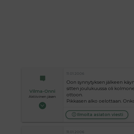
i
t
t
i
t
a
j
a
11.01.2006
Oon synnytyksen jälkeen käyny
sitten joulukuussa oli kolmone
Vilma-Onni
ottoon.
Aktiivinen jäsen
Pikkasen alko oelottaan. Onk
19.05.2005
2 592
Ilmoita asiaton viesti
0
36
11.01.2006