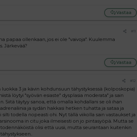
Vastaa
#11
na papaa ollenkaan, jos ei ole "vaivoja". Kuulemma
s. Järkevää?
Vastaa
#12
pa luokka 3 ja kävin kohdunsuun tähystyksessä (kolposkopia)
iistä löytyi "syövän esiaste" dysplasia moderata" ja sain
Siitä täytyy sanoa, että omalla kohdallani se oli ihan
adrenaliinia ja sydän hakkasi hetken tuhatta ja sataa ja
i silti todella nopeasti ohi. Nyt tällä viikolla sain vastaukset ja
 karsinooma in citu joka ilmeisesti on jo pintasyöpä. Mutta se
todennäköistä olisi että uusii, mutta seurantaan kuitenkin
tähystykseen..