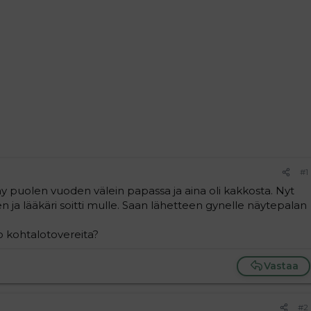
#1
 puolen vuoden välein papassa ja aina oli kakkosta. Nyt
n ja lääkäri soitti mulle. Saan lähetteen gynelle näytepalan
o kohtalotovereita?
Vastaa
#2