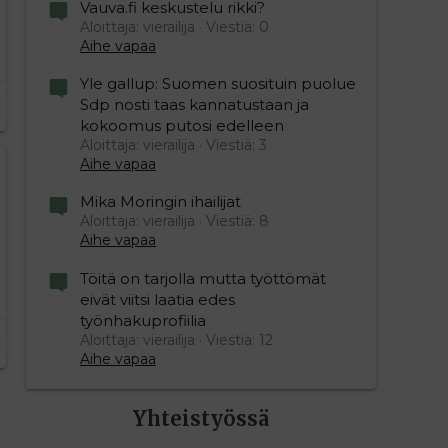
Vauva.fi keskustelu rikki?
Aloittaja: vierailija
Viestiä: 0
Aihe vapaa
Yle gallup: Suomen suosituin puolue
Sdp nosti taas kannatustaan ja
kokoomus putosi edelleen
Aloittaja: vierailija
Viestiä: 3
Aihe vapaa
Mika Moringin ihailijat
Aloittaja: vierailija
Viestiä: 8
Aihe vapaa
Töitä on tarjolla mutta työttömät
eivät viitsi laatia edes
työnhakuprofiilia
Aloittaja: vierailija
Viestiä: 12
Aihe vapaa
Yhteistyössä