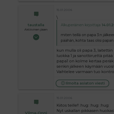
0
15.01.2006
1
\
taustalla
Alkuperäinen kirjoittaja
14.01.2
Aktiivinen jäsen
miten teillä on papa 3:n jälke
19.05.2004
päähän, kohta taas olisi papan
63 720
9
kun mulla oli papa 3, laitetti
36
luokka 1 ja sanottiin,että pit
papa1 on kolme kertaa peräkkäin
senkin jälkeen käymään vuosit
Vaihtelee varmaan tuo kontroll
Ilmoita asiaton viesti
15.01.2006
Kiitos teille!! :hug: :hug: :hug:
Nyt uskallan pikkasen huokasta
Vilma-Onni