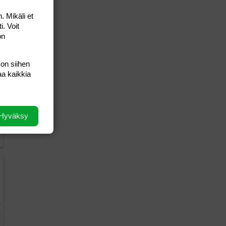
. Mikäli et
i. Voit
on
 on siihen
aa kaikkia
Hyväksy