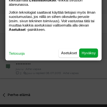
klikkaamalla
Evästeasetukset
-linkkiä sivuston
cadillac
Aihe vapaa
alareunassa.
The titityy
26.12.2007
Aihe vapaa
7
Jotkin teknologiat saattavat käyttää tietojasi myös ilman
suostumustasi, jos niillä on siihen oikeutettu peruste
1-vuotiaan uhma?
(esim. sivun tekninen toimivuus). Voit vastustaa tätä tai
Uhmaako?
Vauvat ja taaperot
muuttaa kaikkia asetuksiasi valitsemalla alla olevan
4n mama
23.10.2007
Vauvat ja taaperot
2
Asetukset
-painikkeen.
kokemuksia kauanko lapsi voi pahimmillaan
huutaa tissin perään?
"apua"
Aihe vapaa
Asetukset
Hyväksy
"Maria"
11.07.2013
Aihe vapaa
Tietosuoja
5
*********
juu-u
Aihe vapaa
juu-u
08.07.2013
Aihe vapaa
2
Perhe-elämä