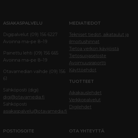
ASIAKASPALVELU
MEDIATIEDOT
Digipalvelut (09) 156 6227
Tekniset tiedot, aikataulut ja
Avoinna ma–pe 8–19
ilmoitushinnat
Tietoa verkon kävijöistä
Painettu lehti (09) 156 665
Tietosuojaseloste
Avoinna ma–pe 8–19
Avoimuusraportti
Käyttöehdot
Otavamedian vaihde (09) 156
61
TUOTTEET
Sähköposti (digi)
Aikakauslehdet
digi@otavamedia.fi
Verkkopalvelut
Sähköposti
Digilehdet
asiakaspalvelu@otavamedia.fi
POSTIOSOITE
OTA YHTEYTTÄ