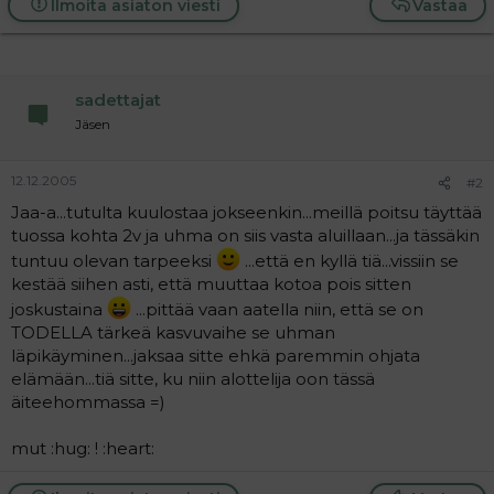
Ilmoita asiaton viesti
Vastaa
a
j
a
sadettajat
Jäsen
12.12.2005
#2
Jaa-a...tutulta kuulostaa jokseenkin...meillä poitsu täyttää
tuossa kohta 2v ja uhma on siis vasta aluillaan...ja tässäkin
tuntuu olevan tarpeeksi
...että en kyllä tiä...vissiin se
kestää siihen asti, että muuttaa kotoa pois sitten
joskustaina
...pittää vaan aatella niin, että se on
TODELLA tärkeä kasvuvaihe se uhman
läpikäyminen...jaksaa sitte ehkä paremmin ohjata
elämään...tiä sitte, ku niin alottelija oon tässä
äiteehommassa =)
mut :hug: ! :heart: