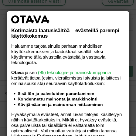
Ilmoita asiaton viesti
Vastaa
Järjestetty lista
Lihavoitu
Kursivoitu
Laajennettuun editoriin…
Lista
Laajennettuun editoriin…
Lisää hyperlinkki
Lisää kuva
Hymiöt
Laajennettuun editorii
Kumoa
Laajennettuu
Esikat
Kotimaista laatusisältöä – evästeillä parempi
käyttökokemus
Järjestämätön lista
Kirjoita vastaus...
Tasaa vasemmalle
9
Normal
Tallenna luonnos
Arial
Fontin koko
Tasaus
Lainaus
Tee uudelleen
Lisää video/media
BBCode-näkymä
Tekstiväri
Paragraph format
Lisää taulukko
Poista muotoilu
Kirjasintyyli
Insert horizontal line
Luonnokset
Yliviivaa
Spoiler
Alleviivattu
Koodi
Rivinsisäinen koodi
Rivinsisäinen spoiler
Haluamme tarjota sinulle parhaan mahdollisen
10
Poista luonnos
Book Antiqua
Suurenna sisennystä
Heading 1
Keskitä
käyttökokemuksen ja laadukkaat sisällöt, siksi
12
Courier New
käytämme tällä sivustolla evästeitä ja vastaavia
Pienennä sisennystä
Tasaa oikealle
Heading 2
teknologioita.
15
Georgia
Justify text
Heading 3
Lähetä vastaus
Otava
ja sen
(95) teknologia- ja mainoskumppania
18
Tahoma
keräävät tietoa (esim. vierailemis­tasi sivuista ja laitteesi
22
ominaisuuk­sista) seuraaviin käyttötarkoituksiin:
Times New Roman
26
Trebuchet MS
Similar threads
Sisällön ja palveluiden parantaminen
Kohdennettu mainonta ja markkinointi
Verdana
Kävijämäärien ja mainonnan mittaaminen
mustasukkaisuus
Hyväksymällä evästeet, annat luvan tietojesi käsittelyyn
taustalla
Lapset ja teinit
näihin käyttötarkoituksiin. Mikäli et hyväksy evästeitä,
pikkuruu
02.04.2006
Lapset ja teinit
4
osa palveluista tai sisällöistä ei välttämättä toimi
optimaalisesti. Voit muuttaa valintojasi milloin tahansa
onko muilla samanlaisia 2,5-vuotiaita?