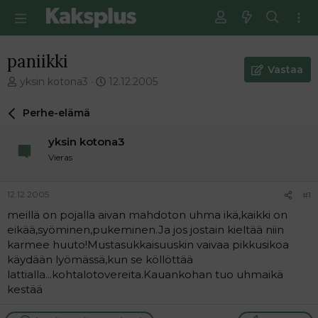
paniikki
Vastaa
V
E
yksin kotona3
12.12.2005
i
n
e
s
Perhe-elämä
s
i
t
m
yksin kotona3
i
m
Vieras
k
ä
e
i
t
n
12.12.2005
#1
j
e
meillä on pojalla aivan mahdoton uhma ikä,kaikki on
u
n
eikää,syöminen,pukeminen.Ja jos jostain kieltää niin
n
v
a
i
karmee huuto!Mustasukkaisuuskin vaivaa pikkusikoa
l
e
käydään lyömässä,kun se köllöttää
o
s
lattialla...kohtalotovereita.Kauankohan tuo uhmaikä
i
t
kestää
t
i
t