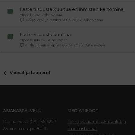
Verdana
Lasteni suusta kuultua eri ihmisten kertomina.
Ylpeä Isä ov
Aihe vapaa
vierailija
31.03.2026
Aihe vapaa
3
Lasteni suusta kuultua.
Ylpeä Isukki ov
Aihe vapaa
vierailija
05.04.2026
Aihe vapaa
4
Vauvat ja taaperot
ASIAKASPALVELU
MEDIATIEDOT
Digipalvelut (09) 156 6227
Tekniset tiedot, aikataulut ja
Avoinna ma–pe 8–19
ilmoitushinnat