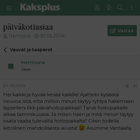
päiväkotiasiaa
Vastaa
V
E
Hermione
30.06.2004
i
n
e
s
Vauvat ja taaperot
s
i
t
m
Hermione
i
m
Jäsen
k
ä
e
i
t
n
30.06.2004
#1
j
e
Hei kaikki ja hyvää kesää kaikille! Ajattelin kysäistä
u
n
neuvoa siitä, että milloin minun täytyy ryhtyä hakemaan
n
v
a
i
lapselleni 6kk päivähoitopaikkaa? Tarve hoitopaikalle
l
e
alkaa tammikuussa. Ja miten haen ja mitä minun täytyy
o
s
osata vaatia tulevalta hoitopaikalta? Olisin todella
i
t
kiitollinen mahdollisesta avusta!
Asumme Vantaalla.
t
i
t