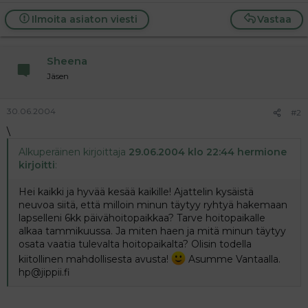
a
j
Ilmoita asiaton viesti
Vastaa
a
Sheena
Jäsen
30.06.2004
#2
\
Alkuperäinen kirjoittaja
29.06.2004 klo 22:44 hermione
kirjoitti
:
Hei kaikki ja hyvää kesää kaikille! Ajattelin kysäistä
neuvoa siitä, että milloin minun täytyy ryhtyä hakemaan
lapselleni 6kk päivähoitopaikkaa? Tarve hoitopaikalle
alkaa tammikuussa. Ja miten haen ja mitä minun täytyy
osata vaatia tulevalta hoitopaikalta? Olisin todella
kiitollinen mahdollisesta avusta!
Asumme Vantaalla.
hp@jippii.fi