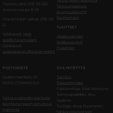
Tietoa verkon kävijöistä
Painettu lehti (09) 156 665
Tietosuojaseloste
Avoinna ma–pe 8–19
Avoimuusraportti
Käyttöehdot
Otavamedian vaihde (09) 156
61
TUOTTEET
Sähköposti (digi)
Aikakauslehdet
digi@otavamedia.fi
Verkkopalvelut
Sähköposti
Digilehdet
asiakaspalvelu@otavamedia.fi
POSTIOSOITE
OTA YHTEYTTÄ
Uudenmaankatu 10
Toimitus
00015 OTAVAMEDIA
Palautelomake
Päätoimittaja: Erkki Meriluoto
Toimituspäällikkö: Anu
Tietoa evästeiden käytöstä
Vaskimo
Käyttäytymiseen perustuva
Tuottaja: Anna Huuhtanen
mainonta
Sähköpostiosoitteet: