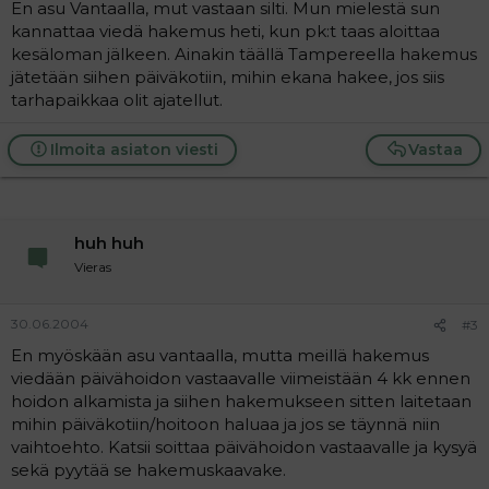
En asu Vantaalla, mut vastaan silti. Mun mielestä sun
kannattaa viedä hakemus heti, kun pk:t taas aloittaa
kesäloman jälkeen. Ainakin täällä Tampereella hakemus
jätetään siihen päiväkotiin, mihin ekana hakee, jos siis
tarhapaikkaa olit ajatellut.
Ilmoita asiaton viesti
Vastaa
huh huh
Vieras
30.06.2004
#3
En myöskään asu vantaalla, mutta meillä hakemus
viedään päivähoidon vastaavalle viimeistään 4 kk ennen
hoidon alkamista ja siihen hakemukseen sitten laitetaan
mihin päiväkotiin/hoitoon haluaa ja jos se täynnä niin
vaihtoehto. Katsii soittaa päivähoidon vastaavalle ja kysyä
sekä pyytää se hakemuskaavake.