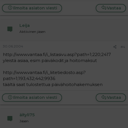
Ilmoita asiaton viesti
Vastaa
Leija
Aktiivinen jäsen
30.06.2004
#4
http://www.vantaa.fi/i_listasivu.asp?path=1;220;2417
yleistä asiaa, esim päiväkodit ja hoitomaksut
http://www.vantaa.fi/i_liitetiedosto.asp?
path=1;193;432;442;9936
täältä saat tulostettua päivähoitohakemuksen
Ilmoita asiaton viesti
Vastaa
äityli75
Jäsen