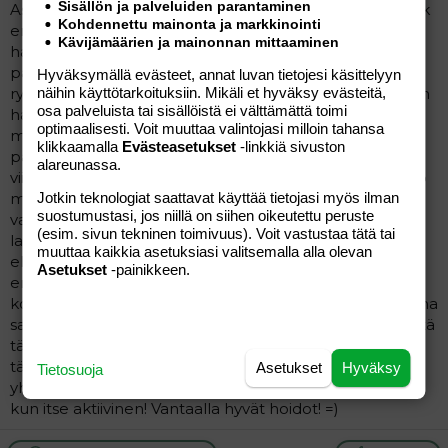
Sisällön ja palveluiden parantaminen
Asun Länsi-Vantaalla. Vastauksia olet jo saanut, että 4 kk
Kohdennettu mainonta ja markkinointi
ennen hoidon tarvetta. Tosiaan kannattaa lähteä
Kävijämäärien ja mainonnan mittaaminen
hakemaan heti lomien jälkeen eli elokuussa. Monet
päiväkodit kiinni heinäkuun ja elokuussa taas normaali
Hyväksymällä evästeet, annat luvan tietojesi käsittelyyn
näihin käyttötarkoituksiin. Mikäli et hyväksy evästeitä,
rytmi. Suosittelen tutustumista eri vaihtoehtoihin ennen
osa palveluista tai sisällöistä ei välttämättä toimi
hakulomakkeen jättöä.Minulle ainakin päiväkodeissa
optimaalisesti. Voit muuttaa valintojasi milloin tahansa
mielellään esitelty oma talo.Itse olen aina ollut
klikkaamalla
Evästeasetukset
-linkkiä sivuston
päiväkodin kannalla (lapset aloittaneet päiväkodiissa
alareunassa.
viikko vaille 1v, 1v1kk ja 1v 2kk) tai ryhmäperhepäivähoito
Jotkin teknologiat saattavat käyttää tietojasi myös ilman
myös hyvä vaihtoehto. Kun kierrät muutaman
suostumustasi, jos niillä on siihen oikeutettu peruste
vaihtoehdon, varmasti aistit mikä hyvä sinun
(esim. sivun tekninen toimivuus). Voit vastustaa tätä tai
lapselle.Minulla kaikki olleet aina päiväkodissa, syynä
muuttaa kaikkia asetuksiasi valitsemalla alla olevan
ehkä se, että siellä ruuanlaittaja, siivooja ja hoitajat
Asetukset
-painikkeen.
erikseen. Jos hoitotäti sairastuu, siellä harvoin kaikki
kolme-neljä tätiä sairaana yhtäaikaa ja lapset ainakin aina
samat ryhmässä. Perhepäivähoidossa voi käydä niin, että
täti sairas varahoidossa vieras täti ja vieraat lapset.Mutta
tämä vain minun kokemus/näkemys!Muista myös pitää
Asetukset
Hyväksy
Tietosuoja
yhteyyttä hoitopaikkaan hakuaikasi aikana, siitä hyötyä
kun itse aktiivinen! Vantaalla hyvät hoidot! =)