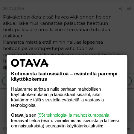
30.06.2004
#5
Päiväkotipaikkaa pitää hakea 4kk ennen hoidon
alkua.Hakemus kannattaa palauttaa haettuun
hoitopaikkaan,samalla voi sitten vähän tutustua
paikkaan.
Kannatta miettiä että mihin haluaa lapsensa
hoitoon,päiväkotii,perhepäivähoitoon vai
ryhmäperhepäiväkotiin. jokaisessa on omat hyvät ja
huonot puolensa.Yleensä pienet lapset (alle 1,5v)
sijoitetaan mielummin perhepäivähoitajalle.
Kotimaista laatusisältöä – evästeillä parempi
käyttökokemus
Ilmoita asiaton viesti
Vastaa
Haluamme tarjota sinulle parhaan mahdollisen
käyttökokemuksen ja laadukkaat sisällöt, siksi
käytämme tällä sivustolla evästeitä ja vastaavia
teknologioita.
Tripla äiti
Vieras
Otava
ja sen
(95) teknologia- ja mainoskumppania
keräävät tietoa (esim. vierailemis­tasi sivuista ja laitteesi
ominaisuuk­sista) seuraaviin käyttötarkoituksiin:
01.07.2004
#6