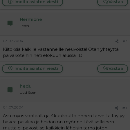
Ilmoita asiaton viesti
Vastaa
Hermione
Jäsen
03.07.2004
#7
Kiitoksia kaikille vastanneille neuvoista! Otan yhteyttä
päiväkoteihin heti elokuun alussa. ;D
Ilmoita asiaton viesti
Vastaa
hedu
Uusi jäsen
04.07.2004
#8
Asu myös vantaalla ja 4kuukautta ennen tarvetta täytyy
hakea paikkaa ja heidän on myönnettävä sellainen
mutta ei pakosti se kaikkiein läheisin tarha joten