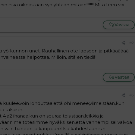
n eikä oikeastaan syö yhtään mitään!!!!!!!! Mitä teen vai
Vastaa
#2
ka yö kunnon unet. Rauhallinen ote lapseen ja pitkääääää
invaiheessa helpottaa. Milloin, sitä en tiedä!
Vastaa
#3
lä kuulee.voin lohduttaa,että ohi menee,viimeistään,kun
a takaisin.
t 4ja2 ihanaa,kun on seuraa toisistaan,leikkiä ja
 väärin.me totesimme hyväksi sen,että vanhempi sai valvoa
iin vain häneen ja kaupparetkiä kahdestaan isin
 ja nyt kun lapset nukkuu(meillä ainakin)ihanaa rentoutua