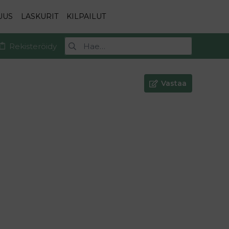
UUS
LASKURIT
KILPAILUT
Rekisteröidy
Vastaa