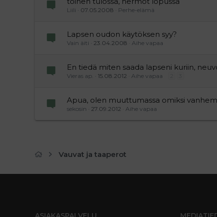
toinen tulossa, hermot lopussa
Liili
07.05.2008
Perhe-elämä
Lapsen oudon käytöksen syy?
Vain äiti
23.04.2008
Aihe vapaa
En tiedä miten saada lapseni kuriin, neuv
Vieras ap.
15.08.2012
Aihe vapaa
2
3
Apua, olen muuttumassa omiksi vanhemm
sekosin
27.09.2012
Aihe vapaa
Vauvat ja taaperot
ASIAKASPALVELU
MEDIATIE