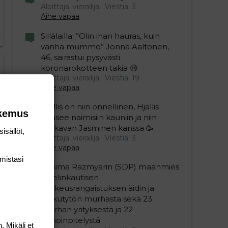
Aloittaja: vierailija
Viestiä: 3
Aihe vapaa
Sillälailla: ”Olin ihan hauras, kuin
vanha mummo” Jonna Aaltonen,
46, sairastui pysyvästi
koronarokotteen takia 😢
Aloittaja: vierailija
Viestiä: 19
Aihe vapaa
Hjallis on niin onnellinen, Hjallis
okemus
pääsee naimisiin kauniin ja niin
mukavan Jasminen kanssa 🥳
isällöt,
Aloittaja: vierailija
Viestiä: 3
Aihe vapaa
mis­tasi
Nasima Razmyarin (SDP) maanmies
sai elinkautisen
vankeusrangaistuksen äidin ja
pikkutytön murhasta sekä 23
murhan yrityksestä ja 22
pahoinpitelystä
. Mikäli et