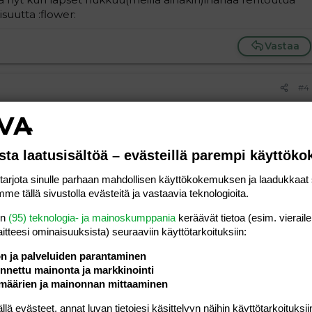
aisuutta :flower:
Vastaa
#4
s poika ja toinen lapsi on yksivuotias. Isompi kokoajan
aa, puree ja vie lelut pois. En tiedä mitä tekisin. Välillä kyllä
useimmiten leikki päättyy pienemmän itkuun. Neuvolassa
ehitysvaiheeseen ja kyllä se siitä rauhottuu, kun pienempi
sta laatusisältöä – evästeillä parempi käyttök
 auta kuin odotella :headwall:
rjota sinulle parhaan mahdollisen käyttökokemuksen ja laadukkaat s
me tällä sivustolla evästeitä ja vastaavia teknologioita.
Vastaa
en
(95) teknologia- ja mainoskumppania
keräävät tietoa (esim. vieraile
laitteesi ominaisuuk­sista) seuraaviin käyttötarkoituksiin:
#5
: !
ön ja palveluiden parantaminen
nettu mainonta ja markkinointi
määrien ja mainonnan mittaaminen
ä sellasta meteliä, että välillä meinaan jo luovuttaa. Että ei
keskenään. On toki niitäkin hetkiä...
 evästeet, annat luvan tietojesi käsittelyyn näihin käyttötarkoituksiin