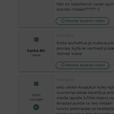
hän on lopettanut ruoan syönni
teenkö mitään?????? :'(
Ilmoita asiaton viesti
10.09.2004
Koita rauhoittua ja nukkua jo
pinnaa. Kyllä se varmasti jossa
Sarita-80
Voimia! :wave:
Vieras
Ilmoita asiaton viesti
10.09.2004
eikö olekin kivaa,kun koko ky
nuorempi alkaa kävellä ja anta
elias
meillä lapsilla 1v10kk ikäero,ny
Uusi jäsen
kinastelua.ette te tee mitään
09.09.2004
tunnin pitempään ja keskitytt
18
kanssa.kaikki sympatiat teille