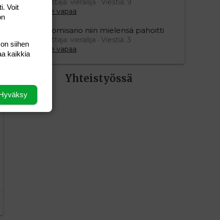
Aloittaja: vierailija
Viestiä: 9
i. Voit
Aihe vapaa
on
Ylikomisario niin mielensä pahoitti
Aloittaja: vierailija
Viestiä: 3
 on siihen
Aihe vapaa
aa kaikkia
Yhteistyössä
Hyväksy