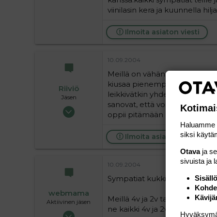
0
viinilasin kera ja kuunnella hilj
1
Ilmoita asiaton viesti
10.09.2004
Meillä on vähän yli kaksivuotia
kiusaa pienempää, potkii, tukist
Riiviö
leikkivätkin yhdessä, mutta 
Jäsen
sanovat, että voimia! Kuuluu k
Kotimai
10.09.2004
oppii pitämään puoliaan. No ei
58
Haluamme ta
0
siksi käytäm
Ilmoita asiaton viesti
6
Otava
ja s
sivuista ja 
10.09.2004
Sympatiat kukkien kera :flower
Sisäll
Kohden
webmama
Kävijä
Meillä 4v ja 2v tappelee ja pitä
Aktiivinen jäsen
ne kaikki 4v ja 2v nätisti leiki 
18.05.2004
Hyväksymällä