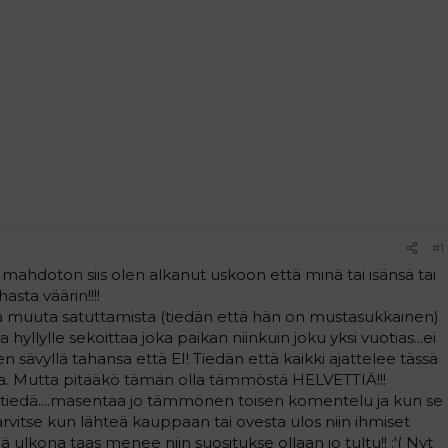
#1
hdoton siis olen alkanut uskoon että minä tai isänsä tai
ta väärin!!!!
ä muuta satuttamista (tiedän että hän on mustasukkainen)
hyllylle sekoittaa joka paikan niinkuin joku yksi vuotias...ei
n sävyllä tahansa että EI! Tiedän että kaikki ajattelee tässä
aa. Mutta pitääkö tämän olla tämmöstä HELVETTIÄ!!!
n tiedä....masentaa jo tämmönen toisen komentelu ja kun se
tarvitse kun lähteä kauppaan tai ovesta ulos niin ihmiset
ä ulkona taas menee niin suositukse ollaan jo tultu!! :'( Nyt