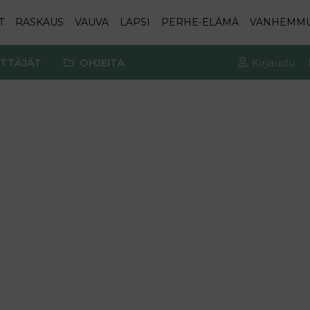
T
RASKAUS
VAUVA
LAPSI
PERHE-ELÄMÄ
VANHEMM
TTÄJÄT
OHJEITA
Kirjaudu