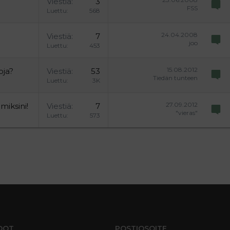
Viestiä
3
FSS
Luettu
568
24.04.2008
Viestiä
7
joo
Luettu
453
15.08.2012
oja?
Viestiä
53
Tiedän tunteen
Luettu
3K
27.09.2012
iksini!
Viestiä
7
"vieras"
Luettu
573
DOT
POSTIOSOITE