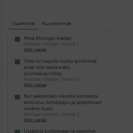
Uusimmat
Kuumimmat
Mika Moringin ihailijat
Aloittaja: vierailija
Viestiä: 5
Aihe vapaa
Töitä on tarjolla mutta työttömät
eivät viitsi laatia edes
työnhakuprofiilia
Aloittaja: vierailija
Viestiä: 5
Aihe vapaa
Nyt säästetään oikeista kohteista:
kotoutus, kehitysapu ja järjestötuet
vihdoin kuriin
Aloittaja: vierailija
Viestiä: 2
Aihe vapaa
Uudistus politiikkaan ja vaaleihin