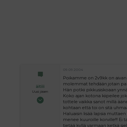
i
t
t
i
t
a
j
a
09.09.2004
Poikamme on 2v9kk on aivan ma
molemmat tehdään jotain pahas
äitiii
Hän potkii pikkusiskoaan ynn
Uusi jäsen
Koko ajan kotona kiipeilee joka 
09.09.2004
tottele vaikka sanot millä ääne
25
kohtaan että toi on sitä uhm
0
Haluaisin lisää lapsia muttae
1
menee kuuroille korville!!! Ei 
tietää kyllä varmaan ketkä siel