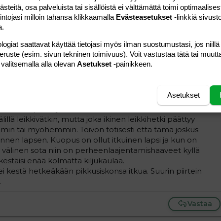
teitä, osa palveluista tai sisällöistä ei välttämättä toimi optimaalisest
ottaa mallia tässä lähikuukausien aikana. Vaihtuneeko
intojasi milloin tahansa klikkaamalla
Evästeasetukset
-linkkiä sivust
anne. :/
a.
logiat saattavat käyttää tietojasi myös ilman suostumustasi, jos niillä
Vastaa
peruste (esim. sivun tekninen toimivuus). Voit vastustaa tätä tai muutt
 valitsemalla alla olevan
Asetukset
-painikkeen.
#6
 lelut, karjuu päin naamaa... pikkusiskolleen. Menee hermot
Asetukset
hyvällä sanottu, vähän kovemmin ja sitten on jo otettu
eli olen pistänyt esikoisen arestiin omaan huoneeseen.
illä leikkivätkin, mutta joka ikinen leikkihetki päättyy
 tai myöhemmin. Toivon totisesti että tämä joskus
nen lapsen. Kuopus on ollut itkuinen lapsi ja kun on
n välinen sota niin on perheenlaajentamishaaveet kyllä
estäisi enää kolmatta kiljukaulaa.
n ei kestä hetkeäkään pikkusiskonsa itkua. Suurin piirtein
.
Vastaa