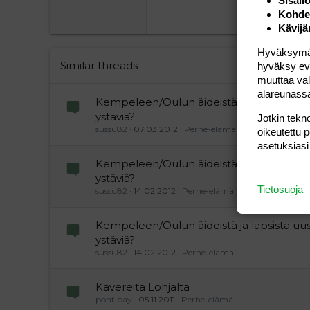
Georgia
Sisäll
Kohden
22
Tahoma
Kävijä
26
Times New Roman
Hyväksymällä
Trebuchet MS
Similar threads
hyväksy eväs
muuttaa val
Verdana
alareunass
Kempeleen/Oulun äideistä ja lapsista uus
ystäviä?
Jotkin tekno
sussu82
07.03.2012
Perhe-elämä
oikeutettu 
asetuksiasi
Kempeleen/Oulun äideistä ja lapsista uus
ystäviä?
Tietosuoja
sussu82
14.02.2012
Perhe-elämä
Kempeleen/Oulun äideistä ja lapsista uus
ystäviä?
sussu82
14.02.2012
Perhe-elämä
Kavereita Lohjalta
pontibay
05.11.2011
Perhe-elämä