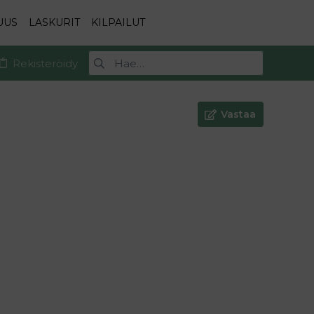
UUS
LASKURIT
KILPAILUT
Rekisteröidy
Vastaa