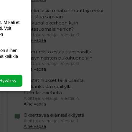
”Minkä takia maahanmuuttaja ei voi
osallistua samaan
. Mikäli et
potkupallokerhoon kuin
i. Voit
kantasuomalainenkin?
on
Aloittaja: vierailija
Viestiä: 0
Aihe vapaa
 on siihen
Vasemmisto estää transnaisilta
aa kaikkia
pääsyn naisten pukuhuoneisiin
Aloittaja: vierailija
Viestiä: 0
Aihe vapaa
Mustat hiukset tällä useista
Hyväksy
raiskauksista epäillyllä
turkulaismiehellä
Aloittaja: vierailija
Viestiä: 4
Aihe vapaa
Oksettavaa eläinrääkkäystä
Aloittaja: vierailija
Viestiä: 1
Aihe vapaa