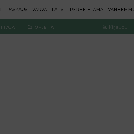
T
RASKAUS
VAUVA
LAPSI
PERHE-ELÄMÄ
VANHEMM
TTÄJÄT
OHJEITA
Kirjaudu