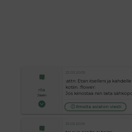
i
t
t
i
t
a
j
a
23.03.2005
:attn: Etsin itselleni ja kahdel
kotiin. :flower:
riia
Jos kiinostaa niin laita sähk
Jäsen
15.06.2004
Ilmoita asiaton viesti
56
0
6
25.03.2005