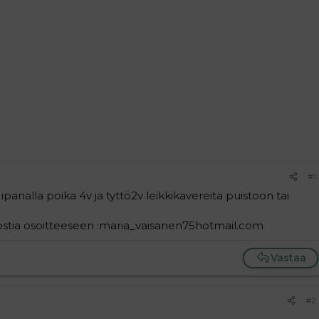
#1
le ipanalla poika 4v ja tyttö2v leikkikavereita puistoon tai
öpostia osoitteeseen :maria_vaisanen75hotmail.com
Vastaa
#2