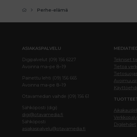
Perhe-elämä
ASIAKASPALVELU
MEDIATIE
Digipalvelut (09) 156 6227
Tekniset ti
Avoinna ma–pe 8–19
Tietoa verk
Tietosuoja
Painettu lehti (09) 156 665
Avoimuusra
Avoinna ma–pe 8–19
Käyttöehd
Otavamedian vaihde (09) 156 61
TUOTTEE
Sähköposti (digi)
Aikakausle
digi@otavamedia.fi
Verkkopalv
Sähköposti
Digilehdet
asiakaspalvelu@otavamedia.fi