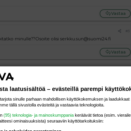
Vastaa
#3
oitatko minulle??Osoite olisi serkku.sun@suomi24.fi
Vastaa
sta laatusisältöä – evästeillä parempi käyttök
a vasemmalle
al
ärjestetty lista
editoriin…
saus
Paragraph format
Lisää hyperlinkki
Lisää kuva
Laajennettuun editoriin…
Kumoa
Laajennettuun 
Esikat
rjota sinulle parhaan mahdollisen käyttökokemuksen ja laadukkaat s
ding 1
tä
ärjestämätön lista
 luonnos
me tällä sivustolla evästeitä ja vastaavia teknologioita.
ontal line
nen koodi
isäinen spoiler
odi
uonnos
 oikealle
Suurenna sisennystä
en
(95) teknologia- ja mainoskumppania
keräävät tietoa (esim. vieraile
ding 2
laitteesi ominaisuuk­sista) seuraaviin käyttötarkoituksiin:
y text
Pienennä sisennystä
ing 3