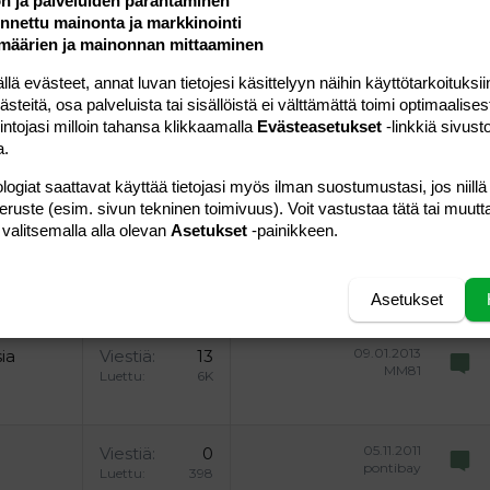
ön ja palveluiden parantaminen
nettu mainonta ja markkinointi
Lähetä vastaus
määrien ja mainonnan mittaaminen
 evästeet, annat luvan tietojesi käsittelyyn näihin käyttötarkoituksiin
teitä, osa palveluista tai sisällöistä ei välttämättä toimi optimaalisest
intojasi milloin tahansa klikkaamalla
Evästeasetukset
-linkkiä sivust
a.
20.03.2012
ia
Viestiä
1
Piua87
Luettu
881
logiat saattavat käyttää tietojasi myös ilman suostumustasi, jos niillä
peruste (esim. sivun tekninen toimivuus). Voit vastustaa tätä tai muutt
 valitsemalla alla olevan
Asetukset
-painikkeen.
28.05.2012
ia
Viestiä
10
Maijustiina85
Luettu
1K
Asetukset
09.01.2013
ia
Viestiä
13
MM81
Luettu
6K
05.11.2011
Viestiä
0
pontibay
Luettu
398