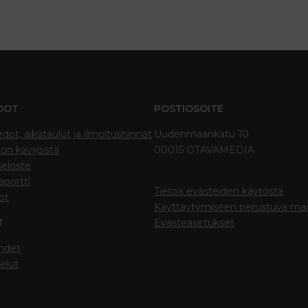
DOT
POSTIOSOITE
edot, aikataulut ja ilmoitushinnat
Uudenmaankatu 10
on kävijöistä
00015 OTAVAMEDIA
seloste
portti
Tietoa evästeiden käytöstä
ot
Käyttäytymiseen perustuva ma
T
Evästeasetukset
hdet
elut