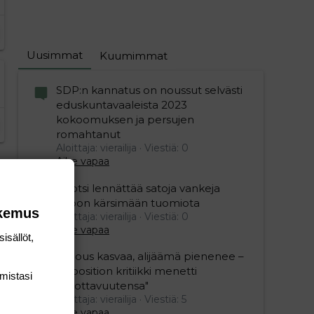
Uusimmat
Kuumimmat
SDP:n kannatus on noussut selvästi
eduskuntavaaleista 2023
kokoomuksen ja persujen
romahtanut
Aloittaja: vierailija
Viestiä: 0
Aihe vapaa
Ruotsi lennättää satoja vankeja
Viroon kärsimään tuomiota
okemus
Aloittaja: vierailija
Viestiä: 0
editoriin…
sele
Aihe vapaa
isällöt,
"Talous kasvaa, alijäämä pienenee –
opposition kritiikki menetti
mis­tasi
uskottavuutensa"
Aloittaja: vierailija
Viestiä: 5
Aihe vapaa