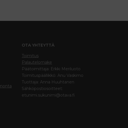
OTA YHTEYTTÄ
Toimitus
Palautelomake
Päätoimittaja: Erkki Meriluoto
Toimituspäällikkö: Anu Vaskimo
Tuottaja: Anna Huuhtanen
inonta
Sähköpostiosoitteet:
etunimi.sukunimi@otava.fi