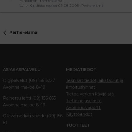
Minkkinen
Perhe-elämä
Mikko
09.08.2005
Perhe-elämä
12
Perhe-elämä
ASIAKASPALVELU
MEDIATIEDOT
Digipalvelut (09) 156 6227
Tekniset tiedot, aikataulut ja
Avoinna ma–pe 8–19
ilmoitushinnat
Tietoa verkon kävijöistä
Painettu lehti (09) 156 665
Tietosuojaseloste
Avoinna ma–pe 8–19
Avoimuusraportti
Käyttöehdot
Otavamedian vaihde (09) 156
61
TUOTTEET