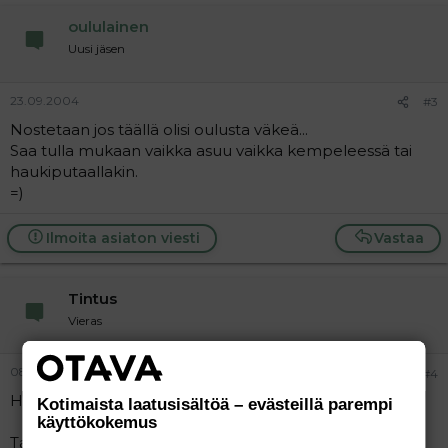
oululainen
Uusi jäsen
23.09.2004
#3
Nostetaan jos täällä olisi oulusta väkeä...
Saa tulla mukaan vaikka asuu vaikka kempeleessä tai
haukiputaallakin.
=)
Ilmoita asiaton viesti
Vastaa
Tintus
Vieras
08.02.2005
#4
Heipä hei!
Kotimaista laatusisältöä – evästeillä parempi
käyttökokemus
Taitavat nuo aiemmat viestit olla viimekesän peruja..