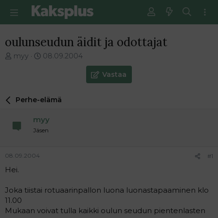
oulunseudun äidit ja odottajat
V
E
myy
08.09.2004
i
n
e
s
Vastaa
s
i
t
m
Perhe-elämä
i
m
k
ä
myy
e
i
t
n
Jäsen
j
e
u
n
08.09.2004
#1
n
v
a
i
Hei.
l
e
o
s
Joka tiistai rotuaarinpallon luona luonastapaaminen klo
i
t
11.00
t
i
Mukaan voivat tulla kaikki oulun seudun pientenlasten
t