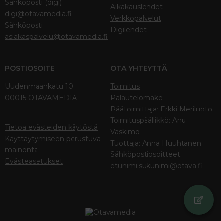
Sähköposti (digi)
Aikakauslehdet
digi@otavamedia.fi
Verkkopalvelut
Sähköposti
Digilehdet
asiakaspalvelu@otavamedia.fi
POSTIOSOITE
OTA YHTEYTTÄ
Uudenmaankatu 10
Toimitus
00015 OTAVAMEDIA
Palautelomake
Päätoimittaja: Erkki Meriluoto
Toimituspäällikkö: Anu
Tietoa evästeiden käytöstä
Vaskimo
Käyttäytymiseen perustuva
Tuottaja: Anna Huuhtanen
mainonta
Sähköpostiosoitteet:
Evästeasetukset
etunimi.sukunimi@otava.fi