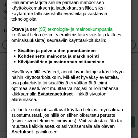
Haluamme tarjota sinulle parhaan mahdollisen
Itse olin viime viikon keskiviikkona Oulumasujen kk-
käyttökokemuksen ja laadukkaat sisällöt, siksi
kokouksessa,
käytämme tällä sivustolla evästeitä ja vastaavia
liekö 9.2.05 torstai-tapaamiseen tulossa väkeä?
teknologioita.
Otava
ja sen
(95) teknologia- ja mainoskumppania
Tintus
keräävät tietoa (esim. vierailemis­tasi sivuista ja laitteesi
ominaisuuk­sista) seuraaviin käyttötarkoituksiin:
Ilmoita asiaton viesti
Vastaa
Sisällön ja palveluiden parantaminen
Kohdennettu mainonta ja markkinointi
Kävijämäärien ja mainonnan mittaaminen
Hyväksymällä evästeet, annat luvan tietojesi käsittelyyn
Järjestetty lista
Lihavoitu
Kursivoitu
Laajennettuun editoriin…
Lista
Laajennettuun editoriin…
Lisää hyperlinkki
Lisää kuva
Hymiöt
Laajennettuun editorii
Kumoa
Laajennettuu
Esikat
näihin käyttötarkoituksiin. Mikäli et hyväksy evästeitä,
osa palveluista tai sisällöistä ei välttämättä toimi
Järjestämätön lista
Kirjoita vastaus...
Tasaa vasemmalle
9
Normal
Tallenna luonnos
Arial
Fontin koko
Tasaus
Lainaus
Tee uudelleen
Lisää video/media
BBCode-näkymä
Tekstiväri
Paragraph format
Lisää taulukko
Poista muotoilu
Kirjasintyyli
Insert horizontal line
Luonnokset
Yliviivaa
Spoiler
Alleviivattu
Koodi
Rivinsisäinen koodi
Rivinsisäinen spoiler
optimaalisesti. Voit muuttaa valintojasi milloin tahansa
klikkaamalla
Evästeasetukset
-linkkiä sivuston
10
Poista luonnos
Book Antiqua
Suurenna sisennystä
Heading 1
Keskitä
alareunassa.
12
Courier New
Pienennä sisennystä
Tasaa oikealle
Jotkin teknologiat saattavat käyttää tietojasi myös ilman
Heading 2
suostumustasi, jos niillä on siihen oikeutettu peruste
15
Georgia
Justify text
(esim. sivun tekninen toimivuus). Voit vastustaa tätä tai
Heading 3
Lähetä vastaus
18
Tahoma
muuttaa kaikkia asetuksiasi valitsemalla alla olevan
Asetukset
-painikkeen.
22
Times New Roman