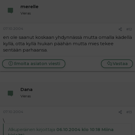
merelle
Vieras
07.10.2004
#12
en ole saanut koskaan yhdynnässä mutta omalla kädellä
kyllä, otta kyllä hiukan päähän mutta mies tekee
sentään parhaansa.
Ilmoita asiaton viesti
Vastaa
Dana
Vieras
07.10.2004
#13
\
Alkuperäinen kirjoittaja
06.10.2004 klo 10:18 Miina