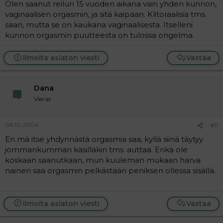
Olen saanut reilun 15 vuoden aikana vain yhden kunnon,
vaginaalisen orgasmin, ja sitä kaipaan. Klitoraalisia tms.
saan, mutta se on kaukana vaginaalisesta. Itselleni
kunnon orgasmin puutteesta on tulossa ongelma.
Ilmoita asiaton viesti
Vastaa
Dana
Vieras
06.10.2004
#11
En mä itse yhdynnästä orgasmia saa, kyllä siinä täytyy
jommankumman käsilläkin tms. auttaa. Enkä ole
koskaan saanutkaan, mun kuuleman mukaan harva
nainen saa orgasmin pelkästään peniksen ollessa sisällä.
Ilmoita asiaton viesti
Vastaa