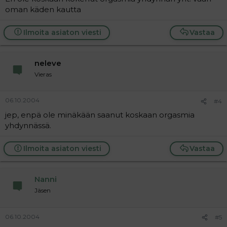
oman käden kautta
Ilmoita asiaton viesti
Vastaa
neleve
Vieras
06.10.2004
#4
jep, enpä ole minäkään saanut koskaan orgasmia
yhdynnässä.
Ilmoita asiaton viesti
Vastaa
Nanni
Jäsen
06.10.2004
#5