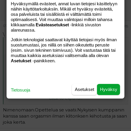
Hyväksymällä evästeet, annat luvan tietojesi käsittelyyn
clivia
näihin käyttötarkoituksiin. Mikäli et hyväksy evästeitä,
Vieras
osa palveluista tai sisällöistä ei välttämättä toimi
optimaalisesti. Voit muuttaa valintojasi milloin tahansa
klikkaamalla
Evästeasetukset
-linkkiä sivuston
07.10.2004
#15
alareunassa.
\
Jotkin teknologiat saattavat käyttää tietojasi myös ilman
Alkuperäinen kirjoittaja
06.10.2004 klo 23:02 -peukku-
suostumustasi, jos niillä on siihen oikeutettu peruste
kirjoitti
:
(esim. sivun tekninen toimivuus). Voit vastustaa tätä tai
muuttaa kaikkia asetuksiasi valitsemalla alla olevan
Siihen on olemassa asentoja, joissa miehen peniksen tyvi
Asetukset
-painikkeen.
hieroo samalla sinua sieltä, mihin yleensä sormia
tarvitaan... ja tokihan sitten on olemassa apuvälineitä,
joita voi käyttää klitoriksen päällä yhdynnän aikana, jolloin
naisen on helpompi saada orgasmi. Olen huomannut,
että pitää vaan harjoitella, ja "oppia" saamaan, ja olla
Asetukset
Hyväksy
Tietosuoja
itsekäs oikeassa kohdassa ja ennen kaikkea uskaltaa.
Click to expand...
Ensimmäisen yhdynnässä saadun orgasmin jälkeen on
helpompi saada toinen perään, ja seuraavalla kerralla se
Nimenomaan.Opettelua se vaatii.Nykyisen kumppanin
ensimmäinenkin on helpompi kuin aikaisemmin... näin
ainakin minun kohdallani.
kanssa saan orgasmin ilman klitoriksen kiihotusta ja saan
joka kerta.
Mutta kaikkihan me erilaisia olemme. Onnea ja