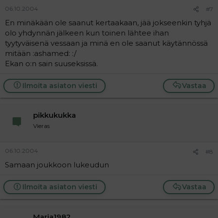
06.10.2004
#7
En minäkään ole saanut kertaakaan, jää jokseenkin tyhjä
olo yhdynnän jälkeen kun toinen lähtee ihan
tyytyväisenä vessaan ja minä en ole saanut käytännössä
mitään :ashamed: :/
Ekan o:n sain suuseksissä.
Ilmoita asiaton viesti
Vastaa
pikkukukka
Vieras
06.10.2004
#8
Samaan joukkoon lukeudun
Ilmoita asiaton viesti
Vastaa
Maria1982