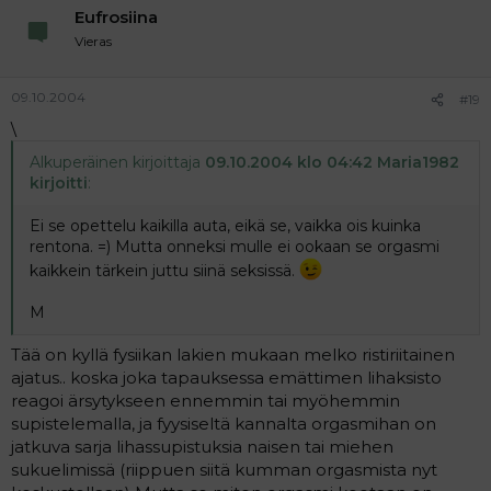
Eufrosiina
Vieras
09.10.2004
#19
\
Alkuperäinen kirjoittaja
09.10.2004 klo 04:42 Maria1982
kirjoitti
:
Ei se opettelu kaikilla auta, eikä se, vaikka ois kuinka
rentona. =) Mutta onneksi mulle ei ookaan se orgasmi
kaikkein tärkein juttu siinä seksissä.
M
Tää on kyllä fysiikan lakien mukaan melko ristiriitainen
ajatus.. koska joka tapauksessa emättimen lihaksisto
reagoi ärsytykseen ennemmin tai myöhemmin
supistelemalla, ja fyysiseltä kannalta orgasmihan on
jatkuva sarja lihassupistuksia naisen tai miehen
sukuelimissä (riippuen siitä kumman orgasmista nyt