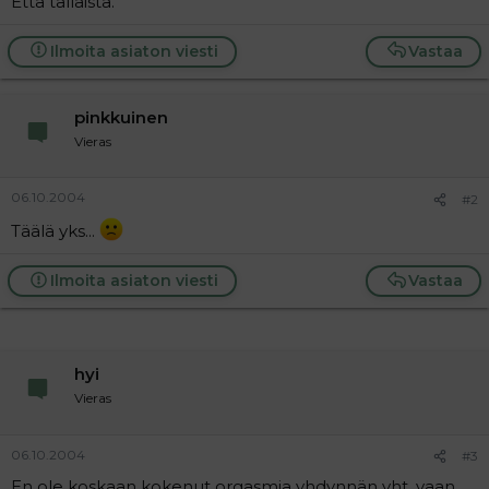
Että tällaista.
a
j
a
Ilmoita asiaton viesti
Vastaa
pinkkuinen
Vieras
06.10.2004
#2
Täälä yks...
Ilmoita asiaton viesti
Vastaa
hyi
Vieras
06.10.2004
#3
En ole koskaan kokenut orgasmia yhdynnän yht. vaan