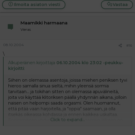
kärsivällisyyttä opetteluun, pitkiä esileikkejä ja rohkeutta
Ilmoita asiaton viesti
Vastaa
kertoa miehelle, mistä oikeasti nauttii! :heart:
Maamikki harmaana
Vieras
08.10.2004
#16
\
Alkuperäinen kirjoittaja
06.10.2004 klo 23:02 -peukku-
kirjoitti
:
Siihen on olemassa asentoja, joissa miehen peniksen tyvi
hieroo samalla sinua sieltä, mihin yleensä sormia
tarvitaan... ja tokihan sitten on olemassa apuvälineitä,
joita voi käyttää klitoriksen päällä yhdynnän aikana, jolloin
naisen on helpompi saada orgasmi. Olen huomannut,
että pitää vaan harjoitella, ja "oppia" saamaan, ja olla
itsekäs oikeassa kohdassa ja ennen kaikkea uskaltaa.
Click to expand...
Ensimmäisen yhdynnässä saadun orgasmin jälkeen on
helpompi saada toinen perään, ja seuraavalla kerralla se
ensimmäinenkin on helpompi kuin aikaisemmin... näin