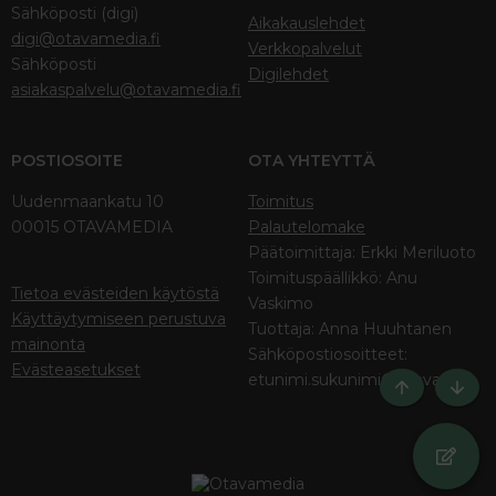
Sähköposti (digi)
Aikakauslehdet
digi@otavamedia.fi
Verkkopalvelut
Sähköposti
Digilehdet
asiakaspalvelu@otavamedia.fi
POSTIOSOITE
OTA YHTEYTTÄ
Uudenmaankatu 10
Toimitus
00015 OTAVAMEDIA
Palautelomake
Päätoimittaja: Erkki Meriluoto
Toimituspäällikkö: Anu
Tietoa evästeiden käytöstä
Vaskimo
Käyttäytymiseen perustuva
Tuottaja: Anna Huuhtanen
mainonta
Sähköpostiosoitteet:
Evästeasetukset
etunimi.sukunimi@otava.fi
Ylös
Bott