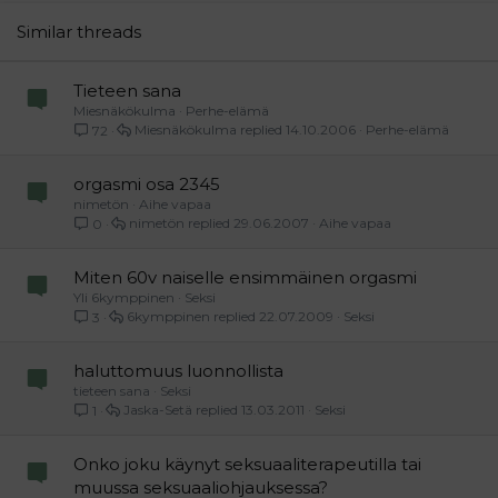
26
Trebuchet MS
Similar threads
Verdana
Tieteen sana
Miesnäkökulma
Perhe-elämä
Miesnäkökulma
14.10.2006
Perhe-elämä
72
orgasmi osa 2345
nimetön
Aihe vapaa
nimetön
29.06.2007
Aihe vapaa
0
Miten 60v naiselle ensimmäinen orgasmi
Yli 6kymppinen
Seksi
6kymppinen
22.07.2009
Seksi
3
haluttomuus luonnollista
tieteen sana
Seksi
Jaska-Setä
13.03.2011
Seksi
1
Onko joku käynyt seksuaaliterapeutilla tai
muussa seksuaaliohjauksessa?