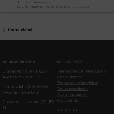
"HuuHaa"
Aihe vapaa
"HuuHaa"
15.03.2012
Aihe vapaa
4
Perhe-elämä
ASIAKASPALVELU
MEDIATIEDOT
Digipalvelut (09) 156 6227
Tekniset tiedot, aikataulut ja
Avoinna ma–pe 8–19
ilmoitushinnat
Tietoa verkon kävijöistä
Painettu lehti (09) 156 665
Tietosuojaseloste
Avoinna ma–pe 8–19
Avoimuusraportti
Käyttöehdot
Otavamedian vaihde (09) 156
61
TUOTTEET