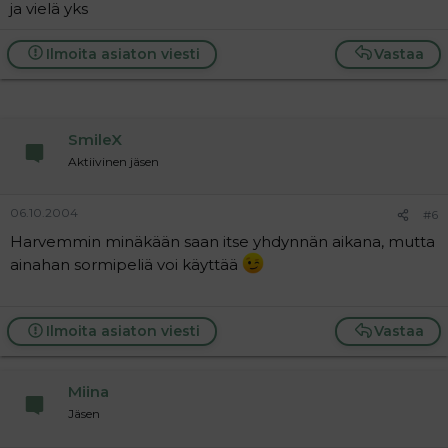
ja vielä yks
Ilmoita asiaton viesti
Vastaa
SmileX
Aktiivinen jäsen
06.10.2004
#6
Harvemmin minäkään saan itse yhdynnän aikana, mutta
ainahan sormipeliä voi käyttää
Ilmoita asiaton viesti
Vastaa
Miina
Jäsen