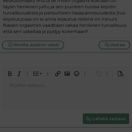
keskustellaan) Mutta se miten orgasmi koetaan on
täysin henkinen juttu ja sen puoleen tuossa kirjoitin
turvallisuudesta ja parisuhteen tasapainoisuudesta (tuo
kirjoitus jossa on ei anna kirjautua nikkinä on minun)
Naisen orgasmiin vaaditaan vakaa henkinen turvallisuus
että sen uskaltaa ja pystyy kokemaan!!
Ilmoita asiaton viesti
Vastaa
Järjestetty lista
Lihavoitu
Kursivoitu
Laajennettuun editoriin…
Lista
Laajennettuun editoriin…
Lisää hyperlinkki
Lisää kuva
Hymiöt
Laajennettuun editorii
Kumoa
Laajennettuu
Esikat
Järjestämätön lista
Kirjoita vastaus...
Tasaa vasemmalle
9
Normal
Tallenna luonnos
Arial
Fontin koko
Tasaus
Lainaus
Tee uudelleen
Lisää video/media
BBCode-näkymä
Tekstiväri
Paragraph format
Lisää taulukko
Poista muotoilu
Kirjasintyyli
Insert horizontal line
Luonnokset
Yliviivaa
Spoiler
Alleviivattu
Koodi
Rivinsisäinen koodi
Rivinsisäinen spoiler
10
Poista luonnos
Book Antiqua
Suurenna sisennystä
Heading 1
Keskitä
12
Courier New
Pienennä sisennystä
Tasaa oikealle
Heading 2
15
Georgia
Justify text
Heading 3
Lähetä vastaus
18
Tahoma
22
Times New Roman