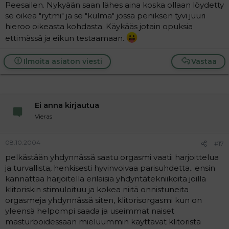
ainakin minun kohdallani.
Peesailen. Nykyään saan lähes aina koska ollaan löydetty
se oikea "rytmi" ja se "kulma" jossa peniksen tyvi juuri
Mutta kaikkihan me erilaisia olemme. Onnea ja
hieroo oikeasta kohdasta. Käykääs jotain opuksia
kärsivällisyyttä opetteluun, pitkiä esileikkejä ja rohkeutta
ettimässä ja eikun testaamaan.
kertoa miehelle, mistä oikeasti nauttii! :heart:
Ilmoita asiaton viesti
Vastaa
Ei anna kirjautua
Vieras
08.10.2004
#17
pelkästään yhdynnässä saatu orgasmi vaatii harjoittelua
ja turvallista, henkisesti hyvinvoivaa parisuhdetta.. ensin
kannattaa harjoitella erilaisia yhdyntätekniikoita joilla
klitoriskin stimuloituu ja kokea niitä onnistuneita
orgasmeja yhdynnässä siten, klitorisorgasmi kun on
yleensä helpompi saada ja useimmat naiset
masturboidessaan mieluummin käyttävät klitorista