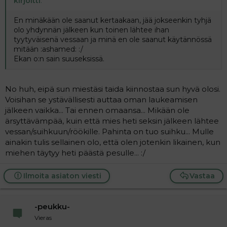
kirjoitti
:
En minäkään ole saanut kertaakaan, jää jokseenkin tyhjä
olo yhdynnän jälkeen kun toinen lähtee ihan
tyytyväisenä vessaan ja minä en ole saanut käytännössä
mitään :ashamed: :/
Ekan o:n sain suuseksissä.
No huh, eipä sun miestäsi taida kiinnostaa sun hyvä olosi.
Voisihan se ystävällisesti auttaa oman laukeamisen
jälkeen vaikka... Tai ennen omaansa... Mikään ole
ärsyttävämpää, kuin että mies heti seksin jälkeen lähtee
vessan/suihkuun/röökille. Pahinta on tuo suihku... Mulle
ainakin tulis sellainen olo, että olen jotenkin likainen, kun
miehen täytyy heti päästä pesulle... :/
Ilmoita asiaton viesti
Vastaa
-peukku-
Vieras