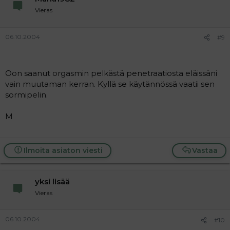
Vieras
06.10.2004
#9
Oon saanut orgasmin pelkästä penetraatiosta eläissäni
vain muutaman kerran. Kyllä se käytännössä vaatii sen
sormipelin.
M
Ilmoita asiaton viesti
Vastaa
yksi lisää
Vieras
06.10.2004
#10