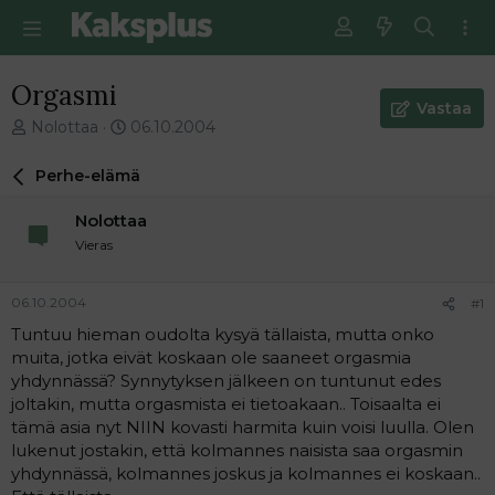
Orgasmi
Vastaa
V
E
Nolottaa
06.10.2004
i
n
e
s
Perhe-elämä
s
i
t
m
Nolottaa
i
m
Vieras
k
ä
e
i
t
n
06.10.2004
#1
j
e
Tuntuu hieman oudolta kysyä tällaista, mutta onko
u
n
muita, jotka eivät koskaan ole saaneet orgasmia
n
v
a
i
yhdynnässä? Synnytyksen jälkeen on tuntunut edes
l
e
joltakin, mutta orgasmista ei tietoakaan.. Toisaalta ei
o
s
tämä asia nyt NIIN kovasti harmita kuin voisi luulla. Olen
i
t
lukenut jostakin, että kolmannes naisista saa orgasmin
t
i
yhdynnässä, kolmannes joskus ja kolmannes ei koskaan..
t