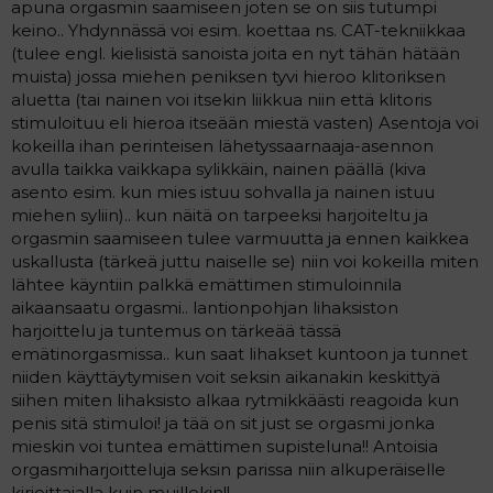
apuna orgasmin saamiseen joten se on siis tutumpi
keino.. Yhdynnässä voi esim. koettaa ns. CAT-tekniikkaa
(tulee engl. kielisistä sanoista joita en nyt tähän hätään
muista) jossa miehen peniksen tyvi hieroo klitoriksen
aluetta (tai nainen voi itsekin liikkua niin että klitoris
stimuloituu eli hieroa itseään miestä vasten) Asentoja voi
kokeilla ihan perinteisen lähetyssaarnaaja-asennon
avulla taikka vaikkapa sylikkäin, nainen päällä (kiva
asento esim. kun mies istuu sohvalla ja nainen istuu
miehen syliin).. kun näitä on tarpeeksi harjoiteltu ja
orgasmin saamiseen tulee varmuutta ja ennen kaikkea
uskallusta (tärkeä juttu naiselle se) niin voi kokeilla miten
lähtee käyntiin palkkä emättimen stimuloinnila
aikaansaatu orgasmi.. lantionpohjan lihaksiston
harjoittelu ja tuntemus on tärkeää tässä
emätinorgasmissa.. kun saat lihakset kuntoon ja tunnet
niiden käyttäytymisen voit seksin aikanakin keskittyä
siihen miten lihaksisto alkaa rytmikkäästi reagoida kun
penis sitä stimuloi! ja tää on sit just se orgasmi jonka
mieskin voi tuntea emättimen supisteluna!! Antoisia
orgasmiharjoitteluja seksin parissa niin alkuperäiselle
kirjoittajalla kuin muillekin!!