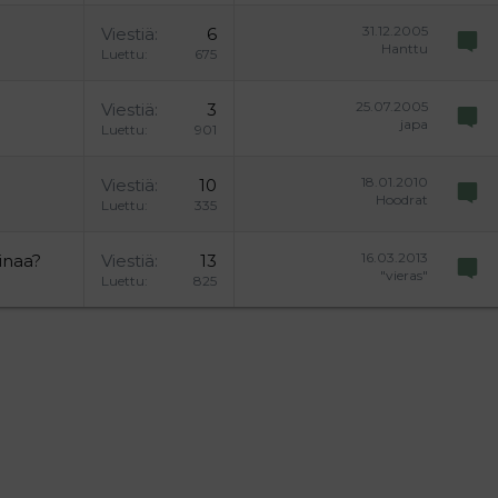
31.12.2005
Viestiä
6
Hanttu
Luettu
675
25.07.2005
Viestiä
3
japa
Luettu
901
18.01.2010
Viestiä
10
Hoodrat
Luettu
335
16.03.2013
inaa?
Viestiä
13
"vieras"
Luettu
825