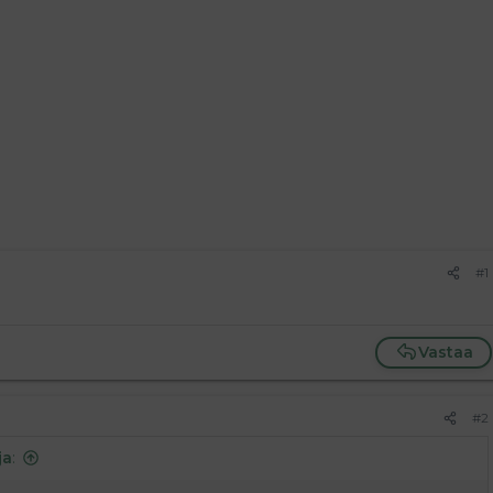
#1
Vastaa
#2
ja
: