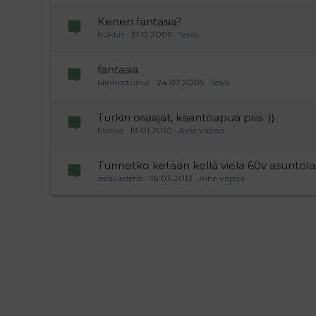
Kenen fantasia?
Kukkis
31.12.2005
Seksi
fantasia
kiinnostunut
24.07.2005
Seksi
Turkin osaajat, kääntöapua pliis :))
Minna
18.01.2010
Aihe vapaa
Tunnetko ketään kellä vielä 60v asuntola
asiakaslehti
16.03.2013
Aihe vapaa