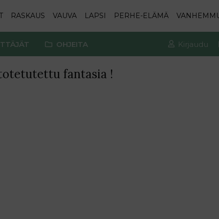
T
RASKAUS
VAUVA
LAPSI
PERHE-ELÄMÄ
VANHEMM
TTÄJÄT
OHJEITA
Kirjaudu
otetutettu fantasia !