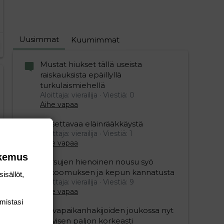
Uusimmat
Kuumimmat
Mustat hiukset tällä useista
raiskauksista epäillyllä
turkulaismiehellä
Aloittaja: vierailija
Viestiä: 0
Aihe vapaa
Oksettavaa eläinrääkkäystä
Aloittaja: vierailija
Viestiä: 1
Aihe vapaa
okemus
Persujen hienoinen nousu syö
kokoomuksen ja kepun kannatusta
isällöt,
Aloittaja: vierailija
Viestiä: 9
Aihe vapaa
mis­tasi
Turvapaikanhakijoiden joukossa nyt
erityisen paljon korkeasti