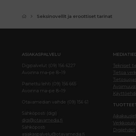
Seksinovellit ja eroottiset tarinat
ASIAKASPALVELU
MEDIATIE
Digipalvelut (09) 156 6227
Tekniset ti
Avoinna ma–pe 8–19
Tietoa verk
Tietosuoja
Painettu lehti (09) 156 665
Avoimuusra
Avoinna ma–pe 8–19
Käyttöehd
Otavamedian vaihde (09) 156 61
TUOTTEE
Sähköposti (digi)
Aikakausle
digi@otavamedia.fi
Verkkopalv
Sähköposti
Digilehdet
asiakaspalvelu@otavamedia.fi