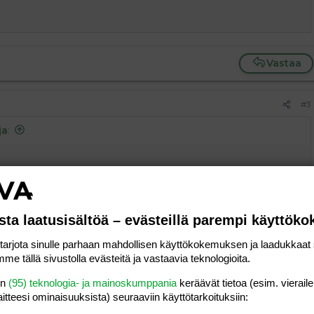
Vastaa
#3
ja
:
Vastaa
sta laatusisältöä – evästeillä parempi käyttök
rjota sinulle parhaan mahdollisen käyttökokemuksen ja laadukkaat s
me tällä sivustolla evästeitä ja vastaavia teknologioita.
#4
en
(95) teknologia- ja mainoskumppania
keräävät tietoa (esim. vieraile
laitteesi ominaisuuk­sista) seuraaviin käyttötarkoituksiin:
Vastaa