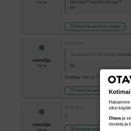
Siis tekö? etsitte minua ?
Vieras
Mi
Ilmoita asiaton viesti
22.04.2026
Alkuperäinen kirjoittaja
vieraili
vierailija
Mi
Vieras
Etsikää minut ?
Ilmoita asiaton viesti
Kotimai
Haluamme ta
18.05.2026
siksi käytäm
5
Otava
ja s
sivuista ja 
vierailija
Ilmoita asiaton viesti
Vieras