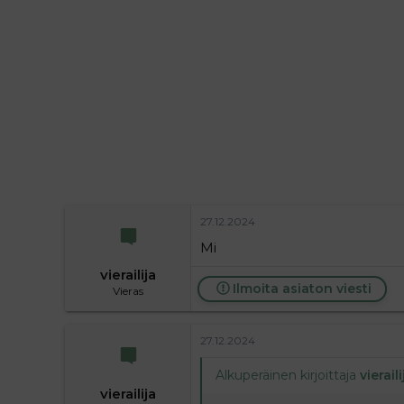
i
t
t
i
t
a
j
a
27.12.2024
Mi
vierailija
Ilmoita asiaton viesti
Vieras
27.12.2024
Alkuperäinen kirjoittaja
vieraili
vierailija