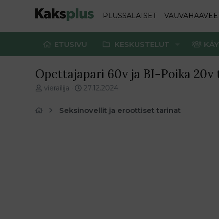
PLUSSALAISET
VAUVAHAAVEE
ETUSIVU
KESKUSTELUT
KÄY
Opettajapari 60v ja BI-Poika 20v t
V
E
vierailija
27.12.2024
i
n
e
s
Seksinovellit ja eroottiset tarinat
s
i
t
m
i
m
k
ä
e
i
t
n
j
e
u
n
n
v
a
i
l
e
o
s