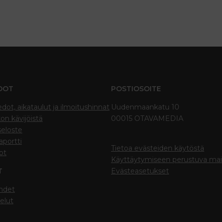
DOT
POSTIOSOITE
edot, aikataulut ja ilmoitushinnat
Uudenmaankatu 10
on kävijöistä
00015 OTAVAMEDIA
seloste
portti
Tietoa evästeiden käytöstä
ot
Käyttäytymiseen perustuva ma
T
Evästeasetukset
hdet
elut