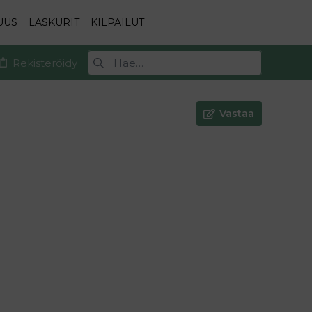
UUS
LASKURIT
KILPAILUT
Rekisteröidy
Vastaa