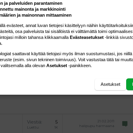
ön ja palveluiden parantaminen
nettu mainonta ja markkinointi
määrien ja mainonnan mittaaminen
 evästeet, annat luvan tietojesi käsittelyyn näihin käyttötarkoituksiin
teitä, osa palveluista tai sisällöistä ei välttämättä toimi optimaalisest
intojasi milloin tahansa klikkaamalla
Evästeasetukset
-linkkiä sivust
a vasemmalle
al
ärjestetty lista
editoriin…
saus
Paragraph format
Lisää hyperlinkki
Lisää kuva
Laajennettuun editoriin…
Kumoa
Laajennettuun 
Esikat
a.
ding 1
tä
ärjestämätön lista
 luonnos
ontal line
nen koodi
isäinen spoiler
odi
logiat saattavat käyttää tietojasi myös ilman suostumustasi, jos niillä
peruste (esim. sivun tekninen toimivuus). Voit vastustaa tätä tai muutt
uonnos
 oikealle
Suurenna sisennystä
ding 2
 valitsemalla alla olevan
Asetukset
-painikkeen.
y text
Pienennä sisennystä
ing 3
Lähetä vastaus
Asetukset
21.02.2011
Viestiä
5
halipupu harmaana
Luettu
1K