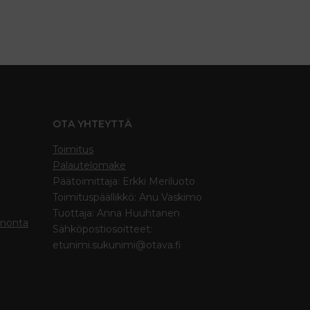
OTA YHTEYTTÄ
Toimitus
Palautelomake
Päätoimittaja: Erkki Meriluoto
Toimituspäällikkö: Anu Vaskimo
Tuottaja: Anna Huuhtanen
inonta
Sähköpostiosoitteet:
etunimi.sukunimi@otava.fi