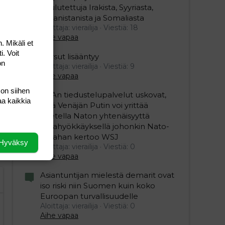
koulutettuja Irakista, Syyriasta,
Afganistanista ja Somaliasta
Aloittaja: vierailija
Viestiä: 18
Aihe vapaa
. Mikäli et
i. Voit
Persut lisääntyy
on
Aloittaja: vierailija
Viestiä: 9
editoriin…
sele
Aihe vapaa
 on siihen
USAn tiedustelupalvelut uskovat,
aa kaikkia
että Venäjän Putin voi yrittää
koetella Naton yhtenäisyyttä
maahyökkäyksellä johonkin Nato-
maahan kertoo WSJ
Hyväksy
Aloittaja: vierailija
Viestiä: 0
Aihe vapaa
Asiantuntijan mielestä demarit ovat
iso riski niin Suomen kuin koko
Euroopan turvallisuudelle
Aloittaja: vierailija
Viestiä: 0
Aihe vapaa