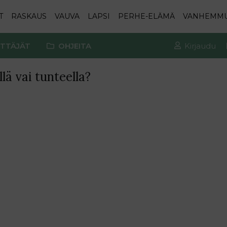
T
RASKAUS
VAUVA
LAPSI
PERHE-ELÄMÄ
VANHEMM
TTÄJÄT
OHJEITA
Kirjaudu
llä vai tunteella?