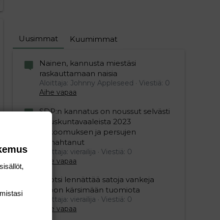
Uusimmat
Kuumimmat
Nainen, kannusta miestäsi
raskauttamaan naisia
Aloittaja: Johnny Appleseed
Viestiä: 0
Aihe vapaa
SDP:n kannatus on noussut selvästi
eduskuntavaaleista 2023
kokoomuksen ja persujen
romahtanut
okemus
Aloittaja: vierailija
Viestiä: 0
Aihe vapaa
isällöt,
Ruotsi lennättää satoja vankeja
Viroon kärsimään tuomiota
mis­tasi
Aloittaja: vierailija
Viestiä: 0
Aihe vapaa