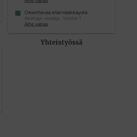
Aihe vapaa
Oksettavaa eläinrääkkäystä
Aloittaja: vierailija
Viestiä: 1
Aihe vapaa
Yhteistyössä
editoriin…
sele