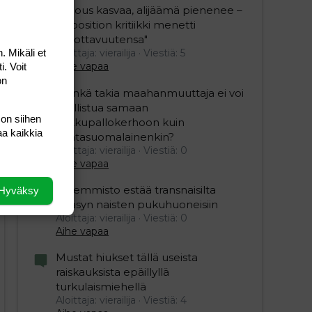
"Talous kasvaa, alijäämä pienenee –
opposition kritiikki menetti
uskottavuutensa"
. Mikäli et
Aloittaja: vierailija
Viestiä: 5
Aihe vapaa
i. Voit
on
”Minkä takia maahanmuuttaja ei voi
osallistua samaan
 on siihen
potkupallokerhoon kuin
aa kaikkia
kantasuomalainenkin?
Aloittaja: vierailija
Viestiä: 0
Aihe vapaa
Vasemmisto estää transnaisilta
Hyväksy
pääsyn naisten pukuhuoneisiin
Aloittaja: vierailija
Viestiä: 0
Aihe vapaa
Mustat hiukset tällä useista
raiskauksista epäillyllä
turkulaismiehellä
Aloittaja: vierailija
Viestiä: 4