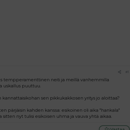
#1
ias tempperamenttinen neiti ja meillä vanhemmilla
 uskallus puuttuu.
in kannattaisikohan sen pikkukakkosen yritys jo aloittaa?
ten pärjäisin kahden kanssa: esikoinen oli aika "hankala"
 ja sitten nyt tulisi esikoisen uhma ja vauva yhtä aikaa.
Vastaa