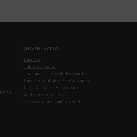
OTA YHTEYTTÄ
Toimitus
Palautelomake
Päätoimittaja: Erkki Meriluoto
Toimituspäällikkö: Anu Vaskimo
Tuottaja: Anna Huuhtanen
inonta
Sähköpostiosoitteet:
etunimi.sukunimi@otava.fi