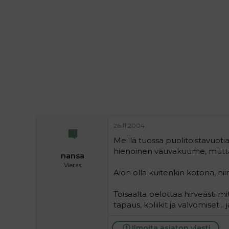
i
t
t
i
t
a
j
a
26.11.2004
Meillä tuossa puolitoistavuot
hienoinen vauvakuume, mutta
nansa
Vieras
Aion olla kuitenkin kotona, ni
Toisaalta pelottaa hirveästi mi
tapaus, koliikit ja valvomiset...
Ilmoita asiaton viesti