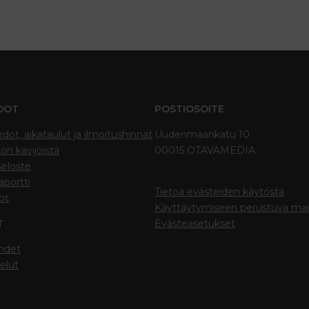
DOT
POSTIOSOITE
edot, aikataulut ja ilmoitushinnat
Uudenmaankatu 10
on kävijöistä
00015 OTAVAMEDIA
seloste
portti
Tietoa evästeiden käytöstä
ot
Käyttäytymiseen perustuva ma
T
Evästeasetukset
hdet
elut