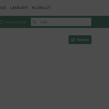
UUS
LASKURIT
KILPAILUT
Rekisteröidy
Vastaa