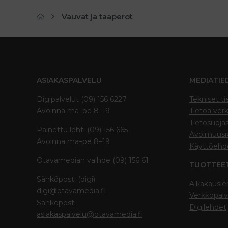
Vauvat ja taaperot
ASIAKASPALVELU
MEDIATIE
Digipalvelut (09) 156 6227
Tekniset ti
Avoinna ma–pe 8–19
Tietoa verk
Tietosuoja
Painettu lehti (09) 156 665
Avoimuusra
Avoinna ma–pe 8–19
Käyttöehd
Otavamedian vaihde (09) 156 61
TUOTTEE
Sähköposti (digi)
Aikakausle
digi@otavamedia.fi
Verkkopalv
Sähköposti
Digilehdet
asiakaspalvelu@otavamedia.fi