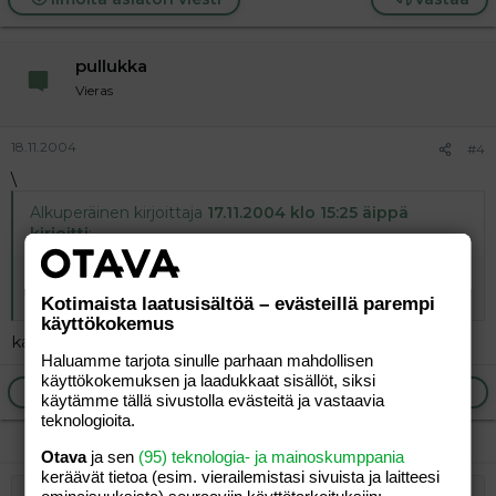
pullukka
Vieras
18.11.2004
#4
\
Alkuperäinen kirjoittaja
17.11.2004 klo 15:25 äippä
kirjoitti
:
muakin kiinnostaa samainen tuote....aiotko kokeilla?
paljos olis tiputettavaa. mulla ois 20kg.
Kotimaista laatusisältöä – evästeillä parempi
käyttökokemus
kaipa sitä täytyy kokeilla onko tehoa! =)
Haluamme tarjota sinulle parhaan mahdollisen
käyttökokemuksen ja laadukkaat sisällöt, siksi
Ilmoita asiaton viesti
Vastaa
käytämme tällä sivustolla evästeitä ja vastaavia
teknologioita.
Otava
ja sen
(95) teknologia- ja mainoskumppania
keräävät tietoa (esim. vierailemis­tasi sivuista ja laitteesi