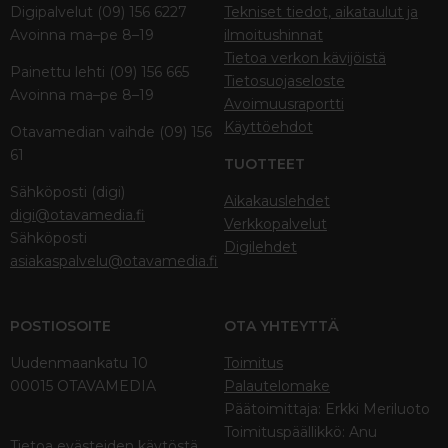
Digipalvelut (09) 156 6227
Tekniset tiedot, aikataulut ja
Avoinna ma–pe 8–19
ilmoitushinnat
Tietoa verkon kävijöistä
Painettu lehti (09) 156 665
Tietosuojaseloste
Avoinna ma–pe 8–19
Avoimuusraportti
Käyttöehdot
Otavamedian vaihde (09) 156
61
TUOTTEET
Sähköposti (digi)
Aikakauslehdet
digi@otavamedia.fi
Verkkopalvelut
Sähköposti
Digilehdet
asiakaspalvelu@otavamedia.fi
POSTIOSOITE
OTA YHTEYTTÄ
Uudenmaankatu 10
Toimitus
00015 OTAVAMEDIA
Palautelomake
Päätoimittaja: Erkki Meriluoto
Toimituspäällikkö: Anu
Tietoa evästeiden käytöstä