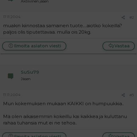
Aktiivinen jäsen
a
j
a
17.11.2004
#2
muakin kiinnostaa samainen tuote....aiotko kokeilla?
paljos olis tiputettavaa. mulla ois 20kg.
Ilmoita asiaton viesti
Vastaa
SuSu79
Jäsen
17.11.2004
#3
Mun kokemuksen mukaan KAIKKI on humpuukkia..
Mä olen aikaisemmin kokeillu kai kaikkea ja kuluttanu
rahaa tuhansia mut ei ne tehoa..
Ilmoita asiaton viesti
Vastaa