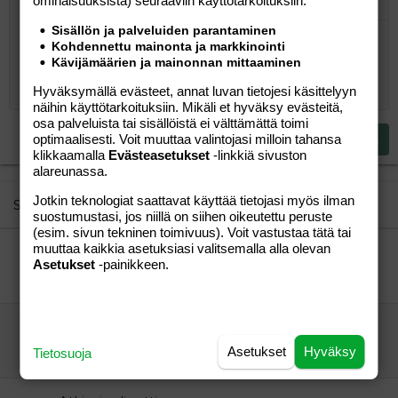
ominaisuuk­sista) seuraaviin käyttötarkoituksiin:
Järjestetty lista
Lihavoitu
Kursivoitu
Laajennettuun editoriin…
Lista
Laajennettuun editoriin…
Lisää hyperlinkki
Lisää kuva
Hymiöt
Laajennettuun editorii
Kumoa
Laajennettuu
Esikat
Sisällön ja palveluiden parantaminen
Järjestämätön lista
Kirjoita vastaus...
Tasaa vasemmalle
9
Normal
Tallenna luonnos
Arial
Fontin koko
Tasaus
Lainaus
Tee uudelleen
Lisää video/media
BBCode-näkymä
Tekstiväri
Paragraph format
Lisää taulukko
Poista muotoilu
Kirjasintyyli
Insert horizontal line
Luonnokset
Yliviivaa
Spoiler
Alleviivattu
Koodi
Rivinsisäinen koodi
Rivinsisäinen spoiler
Kohdennettu mainonta ja markkinointi
Kävijämäärien ja mainonnan mittaaminen
10
Poista luonnos
Book Antiqua
Suurenna sisennystä
Heading 1
Keskitä
Hyväksymällä evästeet, annat luvan tietojesi käsittelyyn
12
Courier New
Pienennä sisennystä
Tasaa oikealle
näihin käyttötarkoituksiin. Mikäli et hyväksy evästeitä,
Heading 2
15
Georgia
osa palveluista tai sisällöistä ei välttämättä toimi
Justify text
Heading 3
Lähetä vastaus
optimaalisesti. Voit muuttaa valintojasi milloin tahansa
18
Tahoma
klikkaamalla
Evästeasetukset
-linkkiä sivuston
alareunassa.
22
Times New Roman
26
Jotkin teknologiat saattavat käyttää tietojasi myös ilman
Trebuchet MS
Similar threads
suostumustasi, jos niillä on siihen oikeutettu peruste
Verdana
(esim. sivun tekninen toimivuus). Voit vastustaa tätä tai
muuttaa kaikkia asetuksiasi valitsemalla alla olevan
Onko kellään kokemuksia
Asetukset
-painikkeen.
Vieras
Aihe vapaa
vieras
18.02.2009
Aihe vapaa
1
Fibro shaper?
aitiliini83
Perhe-elämä
Asetukset
Hyväksy
Tietosuoja
aitiliini83
15.11.2007
Perhe-elämä
0