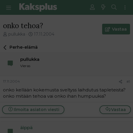
onko tehoa?
Vastaa
V
E
pullukka
17.11.2004
i
n
e
s
Perhe-elämä
s
i
t
m
pullukka
i
m
Vieras
k
ä
e
i
t
n
17.11.2004
#1
j
e
onko kellään kokemusta sveltyss laihdutus tapleteista?
u
n
onko mitään tehoa vai onko ihan humpuukia?
n
v
a
i
l
e
Ilmoita asiaton viesti
Vastaa
o
s
i
t
t
i
äippä
t