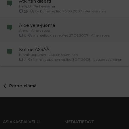
Atkinsin dieetti
HePpU
Perhe-elämä
los bullas
26.03.2007
Perhe-elämä
29
Aloe vera-juoma
Annu
Aihe vapaa
mantelisuklaa
27.06.2007
Aihe vapaa
3
Kolme ÄSSÄÄ
NinniNuppunen
Lapsen saaminen
NinniNuppunen
30.11.2008
Lapsen saaminen
7
Perhe-elämä
ASIAKASPALVELU
MEDIATIEDOT