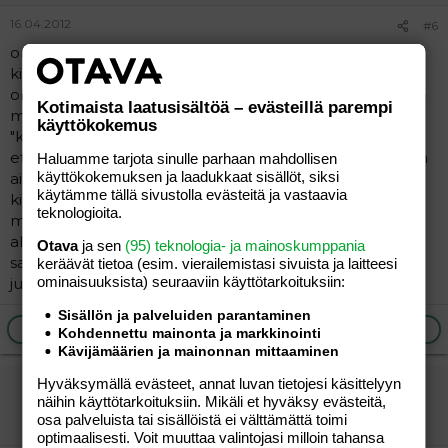
16.04.2012
#6
on normaalia, lapsella jolla on hieno avaruudellinen ja
kielelleinen mielikuvitus ja turvallinen olo ympärillä
olevasta maailmasta. oma pikkuipana, se 2,5v puhuu
Kotimaista laatusisältöä – evästeillä parempi
mielestään "englantia". tämä alkoi pikkukakkosen
käyttökokemus
"kaisun kielikylvystä" tenava koittaa lukea erilaisia
etikettejä juuri tuolla kuvailemallasi siansaksalla. *Koitan
Haluamme tarjota sinulle parhaan mahdollisen
käyttökokemuksen ja laadukkaat sisällöt, siksi
aina muistaa kysyä, että puhutko sinä nyt sitä vierasta
käytämme tällä sivustolla evästeitä ja vastaavia
kieltä!!!
teknologioita.
mutenkin tämä meidän "ihmelapsemme" on yhtäkkiä
alkanut sepitellä kaikenmoisia mielikuvitus tarinoita...
Otava
ja sen
(95) teknologia- ja mainoskumppania
sanoo sepitellessään aina että "seuraava sivu.." ja sitten
keräävät tietoa (esim. vierailemis­tasi sivuista ja laitteesi
ominaisuuk­sista) seuraaviin käyttötarkoituksiin:
juttu jatkuu.. (äitin tyttö)
Sisällön ja palveluiden parantaminen
Ilmoita asiaton viesti
Vastaa
Kohdennettu mainonta ja markkinointi
Kävijämäärien ja mainonnan mittaaminen
Hyväksymällä evästeet, annat luvan tietojesi käsittelyyn
Kerpele
näihin käyttötarkoituksiin. Mikäli et hyväksy evästeitä,
Aktiivinen jäsen
osa palveluista tai sisällöistä ei välttämättä toimi
optimaalisesti. Voit muuttaa valintojasi milloin tahansa