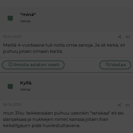
"minä"
Vieras
16.04.2012
#3
Meillä 4-vuotiaana tuli noita omia sanoja. Ja sit keksi, et
puhuu jotain omaan kieltä.
Ilmoita asiaton viesti
Vastaa
Kyllä,
Vieras
16.04.2012
#4
mun 3½v. leikkiessään puhuu useinkin "ranskaa" eli siis
siansaksaa ja nukkejen nimet kanssa jotain ihan
keksittyjä,en pidä huolestuttavana.