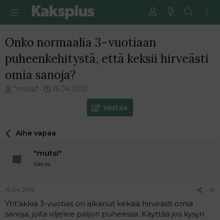
Onko normaalia 3-vuotiaan
puheenkehitystä, että keksii hirveästi
omia sanoja?
V
E
"mutsi"
16.04.2012
i
n
e
s
Vastaa
s
i
t
m
Aihe vapaa
i
m
k
ä
"mutsi"
e
i
t
n
Vieras
j
e
u
n
16.04.2012
#1
n
v
a
i
Yht'äkkiä 3-vuotias on alkanut keksiä hirveästi omia
l
e
sanoja, joita viljelee paljon puheessa. Käyttää jos kysyn
o
s