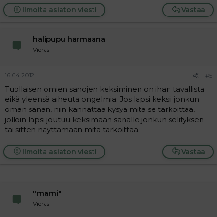
Ilmoita asiaton viesti
Vastaa
halipupu harmaana
Vieras
16.04.2012
#5
Tuollaisen omien sanojen keksiminen on ihan tavallista
eikä yleensä aiheuta ongelmia. Jos lapsi keksii jonkun
oman sanan, niin kannattaa kysyä mitä se tarkoittaa,
jolloin lapsi joutuu keksimään sanalle jonkun selityksen
tai sitten näyttämään mitä tarkoittaa.
Ilmoita asiaton viesti
Vastaa
"mami"
Vieras