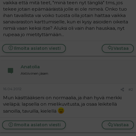
vaikka että mitä teet, "minä teen nyt tängliä" tms, jos
i
t
tekee jotain epämääräistä jolle ei ole nimeä. Onko tuo
t
i
ihan tavallista vai voiko tuosta olla jotain haittaa vaikka
t
sanavaraston karttumiselle, kun ei kysy asioiden oikeita
a
nimiä vaan keksii itse? Aluksi oli vain ihan hauskaa, nyt
j
a
rupeaa jo mietityttämään...
Ilmoita asiaton viesti
Vastaa
Anatolia
Aktiivinen jäsen
16.04.2012
#2
Mun käsittääkseni on normaalia, ja ihan hyvä merkki
vieläpä; lapsella on mielikuvitusta, ja osaa leikitellä
sanoilla, tavuilla, kielellä
Ilmoita asiaton viesti
Vastaa