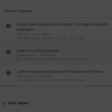
22
Times New Roman
26
Trebuchet MS
Similar threads
Verdana
Voisko tää liittyä Enkeli-Elisaan? Bongasin eräältä
palstalta!
"Vierailija"
Aihe vapaa
vierailija
13.06.2018
Aihe vapaa
11
Lasteni suusta kuultua.
Ylpeä Isukki ov
Aihe vapaa
vierailija
05.04.2026
Aihe vapaa
4
Lasteni suusta kuultua eri ihmisten kertomina.
Ylpeä Isä ov
Aihe vapaa
vierailija
31.03.2026
Aihe vapaa
3
Aihe vapaa