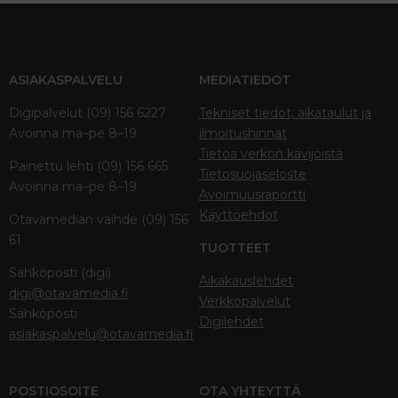
ASIAKASPALVELU
MEDIATIEDOT
Digipalvelut (09) 156 6227
Tekniset tiedot, aikataulut ja
Avoinna ma–pe 8–19
ilmoitushinnat
Tietoa verkon kävijöistä
Painettu lehti (09) 156 665
Tietosuojaseloste
Avoinna ma–pe 8–19
Avoimuusraportti
Käyttöehdot
Otavamedian vaihde (09) 156
61
TUOTTEET
Sähköposti (digi)
Aikakauslehdet
digi@otavamedia.fi
Verkkopalvelut
Sähköposti
Digilehdet
asiakaspalvelu@otavamedia.fi
POSTIOSOITE
OTA YHTEYTTÄ