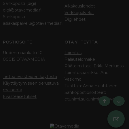
Sähköposti (digi)
Aikakauslehdet
digi@otavamedia.fi
Verkkopalvelut
Sähköposti
Digilehdet
asiakaspalvelu@otavamedia.fi
POSTIOSOITE
OTA YHTEYTTÄ
Uudenmaankatu 10
Toimitus
00015 OTAVAMEDIA
Palautelomake
Päätoimittaja: Erkki Meriluoto
Toimituspäällikkö: Anu
Tietoa evästeiden käytöstä
Vaskimo
Käyttäytymiseen perustuva
Tuottaja: Anna Huuhtanen
mainonta
Sähköpostiosoitteet:
Evästeasetukset
etunimi.sukunimi@otava.fi
Ylös
Bott