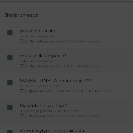
22
Times New Roman
26
Trebuchet MS
Similar threads
Verdana
ystävää oullusta
h-illa
Perhe-elämä
h-illa
04.07.2005
Perhe-elämä
0
muita joilla alopecia?
äiskä
Perhe-elämä
äiskä
22.10.2006
Perhe-elämä
0
MASENTUNEITA, onko muita???
minä-äiti
Perhe-elämä
Apua löytyy
10.10.2005
Perhe-elämä
5
Masentuneita äitejä..?
mamma ja prinssi05
Perhe-elämä
aava
22.07.2005
Perhe-elämä
2
Veren hyytymistekijähäiriöstä...