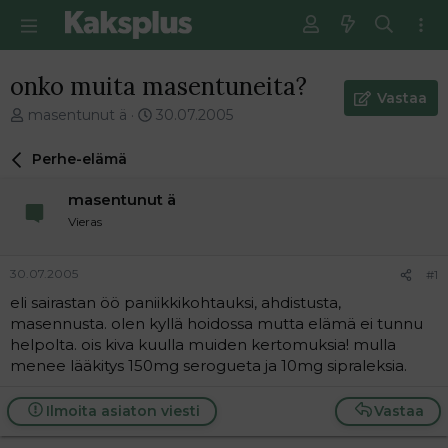
onko muita masentuneita?
Vastaa
V
E
masentunut ä
30.07.2005
i
n
e
s
Perhe-elämä
s
i
t
m
masentunut ä
i
m
Vieras
k
ä
e
i
t
n
30.07.2005
#1
j
e
eli sairastan öö paniikkikohtauksi, ahdistusta,
u
n
masennusta. olen kyllä hoidossa mutta elämä ei tunnu
n
v
a
i
helpolta. ois kiva kuulla muiden kertomuksia! mulla
l
e
menee lääkitys 150mg serogueta ja 10mg sipraleksia.
o
s
i
t
Ilmoita asiaton viesti
Vastaa
t
i
t