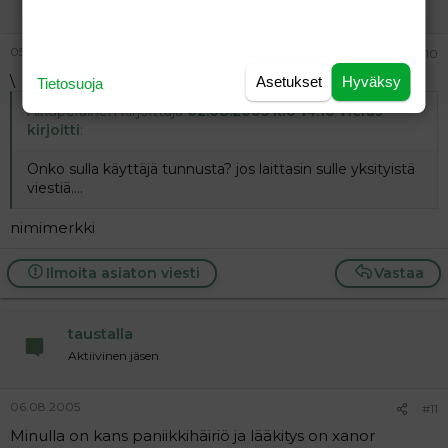
Vieras
05.08.2005
#10
\
Asetukset
Hyväksy
Tietosuoja
Alkuperäinen kirjoittaja
02.08.2005 klo 14:16 Vieras
kirjoitti
:
Onko sulla käyttäjä tunnusta? jos laittasin sulle yksityistä
viestiä....
nimimerkki
Ilmoita asiaton viesti
Vastaa
taustalla
Aktiivinen jäsen
06.08.2005
#11
Minulla on kans paniikkihäiriö ja lääkitys on xanor