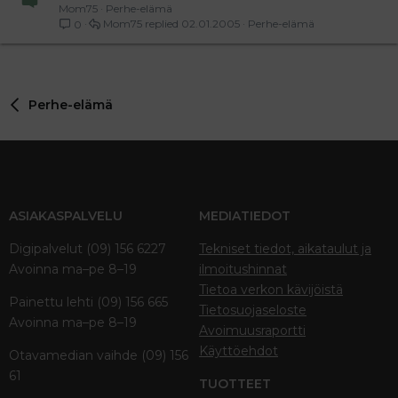
Mom75
Perhe-elämä
Mom75
02.01.2005
Perhe-elämä
0
Perhe-elämä
ASIAKASPALVELU
MEDIATIEDOT
Digipalvelut (09) 156 6227
Tekniset tiedot, aikataulut ja
Avoinna ma–pe 8–19
ilmoitushinnat
Tietoa verkon kävijöistä
Painettu lehti (09) 156 665
Tietosuojaseloste
Avoinna ma–pe 8–19
Avoimuusraportti
Käyttöehdot
Otavamedian vaihde (09) 156
61
TUOTTEET