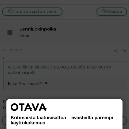
Ilmoita asiaton viesti
Vastaa
LenniLokinpoika
Vieras
03.08.2005
#8
\
Alkuperäinen kirjoittaja
02.08.2005 klo 17:59 Outoo
sakkii kirjoitti
:
Mikä "mä myös"?!!!!!
Nyt mä rekistöroidyin. Oletko masentunut ä? Laitatko
mulle viestiä, vai kummin perin?
Kotimaista laatusisältöä – evästeillä parempi
Ilmoita asiaton viesti
Vastaa
käyttökokemus