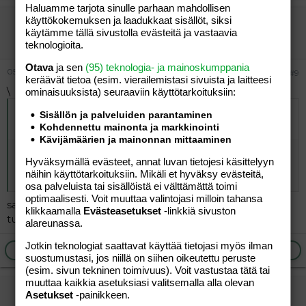
Haluamme tarjota sinulle parhaan mahdollisen
käyttökokemuksen ja laadukkaat sisällöt, siksi
masentunut ä
käytämme tällä sivustolla evästeitä ja vastaavia
Vieras
teknologioita.
Otava
ja sen
(95) teknologia- ja mainoskumppania
05.08.2005
#9
keräävät tietoa (esim. vierailemis­tasi sivuista ja laitteesi
\
ominaisuuk­sista) seuraaviin käyttötarkoituksiin:
Alkuperäinen kirjoittaja
02.08.2005 klo 12:43 äiti
Sisällön ja palveluiden parantaminen
kirjoitti
:
Kohdennettu mainonta ja markkinointi
Kävijämäärien ja mainonnan mittaaminen
saanko kysyä millaisia nämä paniikkikohtaukset ovat?
Hyväksymällä evästeet, annat luvan tietojesi käsittelyyn
missä yhteydessä niitä ilmaantuu ja miten ja millaisia
näihin käyttötarkoituksiin. Mikäli et hyväksy evästeitä,
ovat jne jne???
osa palveluista tai sisällöistä ei välttämättä toimi
optimaalisesti. Voit muuttaa valintojasi milloin tahansa
saa toki kysyä rinnasta ahdistaa. hapenpuutteen
klikkaamalla
Evästeasetukset
-linkkiä sivuston
tuntemista, vapinaa, kamalaa oloa!
alareunassa.
Jotkin teknologiat saattavat käyttää tietojasi myös ilman
Ilmoita asiaton viesti
Vastaa
suostumustasi, jos niillä on siihen oikeutettu peruste
(esim. sivun tekninen toimivuus). Voit vastustaa tätä tai
muuttaa kaikkia asetuksiasi valitsemalla alla olevan
h-illa
Asetukset
-painikkeen.