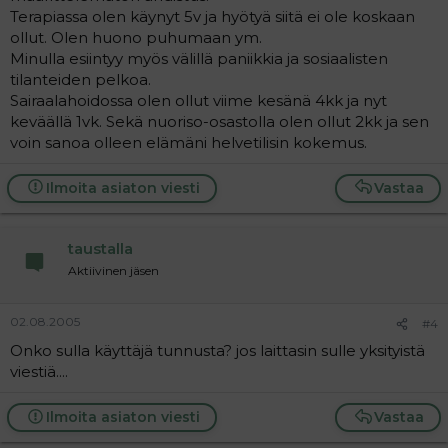
Terapiassa olen käynyt 5v ja hyötyä siitä ei ole koskaan
ollut. Olen huono puhumaan ym.
Minulla esiintyy myös välillä paniikkia ja sosiaalisten
tilanteiden pelkoa.
Sairaalahoidossa olen ollut viime kesänä 4kk ja nyt
keväällä 1vk. Sekä nuoriso-osastolla olen ollut 2kk ja sen
voin sanoa olleen elämäni helvetilisin kokemus.
Ilmoita asiaton viesti
Vastaa
taustalla
Aktiivinen jäsen
02.08.2005
#4
Onko sulla käyttäjä tunnusta? jos laittasin sulle yksityistä
viestiä....
Ilmoita asiaton viesti
Vastaa