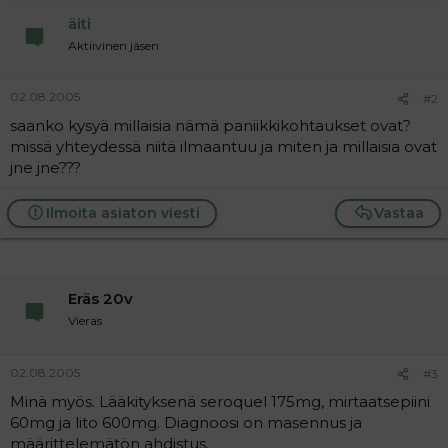
a
äiti
j
a
Aktiivinen jäsen
02.08.2005
#2
saanko kysyä millaisia nämä paniikkikohtaukset ovat?
missä yhteydessä niitä ilmaantuu ja miten ja millaisia ovat
jne jne???
Ilmoita asiaton viesti
Vastaa
Eräs 20v
Vieras
02.08.2005
#3
Minä myös. Lääkityksenä seroquel 175mg, mirtaatsepiini
60mg ja lito 600mg. Diagnoosi on masennus ja
määrittelemätön ahdistus.