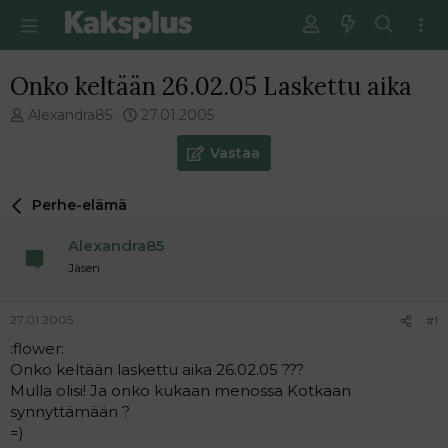
Onko keltään 26.02.05 Laskettu aika
V
E
Alexandra85
27.01.2005
i
n
e
s
Vastaa
s
i
t
m
Perhe-elämä
i
m
k
ä
Alexandra85
e
i
t
n
Jäsen
j
e
u
n
27.01.2005
#1
n
v
a
i
:flower:
l
e
Onko keltään laskettu aika 26.02.05 ???
o
s
Mulla olisi! Ja onko kukaan menossa Kotkaan
i
t
synnyttämään ?
t
i
=)
t