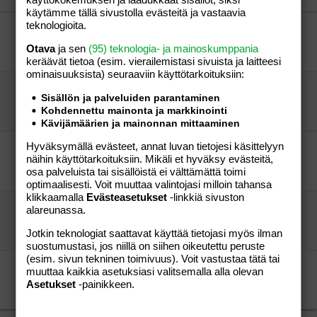
Verdana
käytämme tällä sivustolla evästeitä ja vastaavia
teknologioita.
kesä vauvoja??
tuleva mamma88
Perhe-elämä
Otava
ja sen
(95) teknologia- ja mainoskumppania
aNNraN
12.02.2006
Perhe-elämä
6
keräävät tietoa (esim. vierailemis­tasi sivuista ja laitteesi
ominaisuuk­sista) seuraaviin käyttötarkoituksiin:
huhtikuussa synnyttämään?
Sisällön ja palveluiden parantaminen
äityli81
Perhe-elämä
Kohdennettu mainonta ja markkinointi
äityli81
15.03.2006
Perhe-elämä
0
Kävijämäärien ja mainonnan mittaaminen
Hyväksymällä evästeet, annat luvan tietojesi käsittelyyn
Kuopion alueen odottajat!
näihin käyttötarkoituksiin. Mikäli et hyväksy evästeitä,
kissa73
Perhe-elämä
osa palveluista tai sisällöistä ei välttämättä toimi
kissa73
31.01.2006
Perhe-elämä
0
optimaalisesti. Voit muuttaa valintojasi milloin tahansa
klikkaamalla
Evästeasetukset
-linkkiä sivuston
L.A. huhtikuussa
alareunassa.
kamajohi
Perhe-elämä
Jotkin teknologiat saattavat käyttää tietojasi myös ilman
peppi81
05.09.2005
Perhe-elämä
2
suostumustasi, jos niillä on siihen oikeutettu peruste
(esim. sivun tekninen toimivuus). Voit vastustaa tätä tai
lokaäitejä?
muuttaa kaikkia asetuksiasi valitsemalla alla olevan
ronja-86
Perhe-elämä
Asetukset
-painikkeen.
niinuska-86
19.09.2005
Perhe-elämä
3