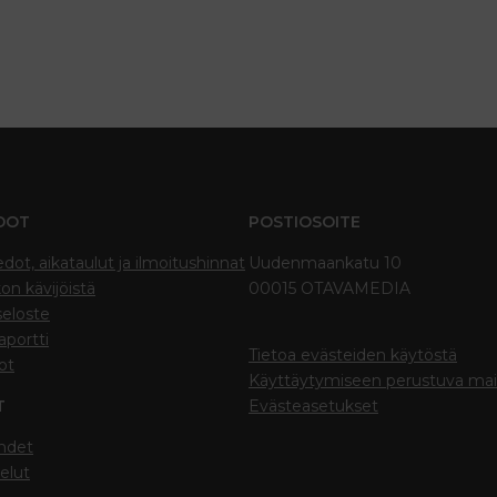
DOT
POSTIOSOITE
edot, aikataulut ja ilmoitushinnat
Uudenmaankatu 10
on kävijöistä
00015 OTAVAMEDIA
seloste
portti
Tietoa evästeiden käytöstä
ot
Käyttäytymiseen perustuva ma
T
Evästeasetukset
hdet
elut