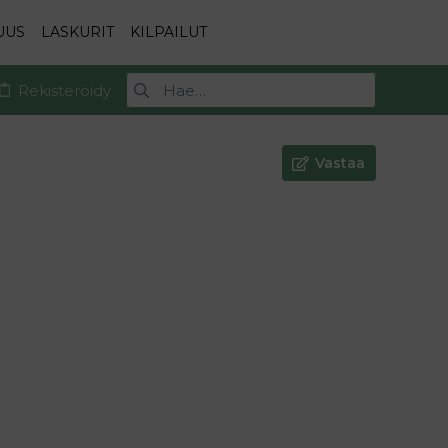
UUS
LASKURIT
KILPAILUT
Rekisteröidy
Vastaa