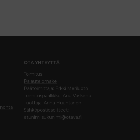
OTA YHTEYTTÄ
Toimitus
Palautelomake
Päätoimittaja: Erkki Meriluoto
Toimituspäällikkö: Anu Vaskimo
Tuottaja: Anna Huuhtanen
inonta
Sähköpostiosoitteet:
etunimi.sukunimi@otava.fi