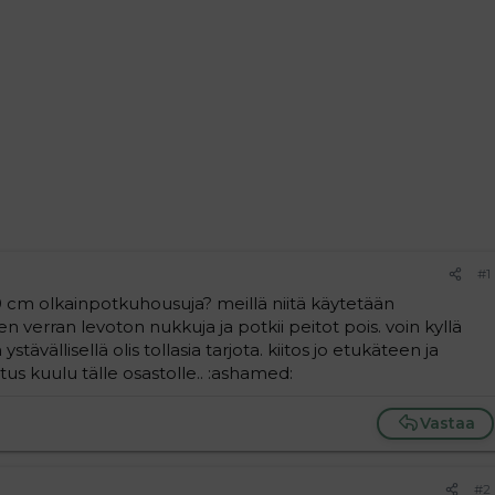
#1
90 cm olkainpotkuhousuja? meillä niitä käytetään
 verran levoton nukkuja ja potkii peitot pois. voin kyllä
tävällisellä olis tollasia tarjota. kiitos jo etukäteen ja
itus kuulu tälle osastolle.. :ashamed:
Vastaa
#2