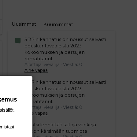
Uusimmat
Kuumimmat
SDP:n kannatus on noussut selvästi
eduskuntavaaleista 2023
kokoomuksen ja persujen
editoriin…
sele
romahtanut
Aloittaja: vierailija
Viestiä: 0
Aihe vapaa
SDP:n kannatus on noussut selvästi
eduskuntavaaleista 2023
kokoomuksen ja persujen
okemus
romahtanut
Aloittaja: vierailija
Viestiä: 0
isällöt,
Aihe vapaa
Ruotsi lennättää satoja vankeja
mis­tasi
Viroon kärsimään tuomiota
Aloittaja: vierailija
Viestiä: 0