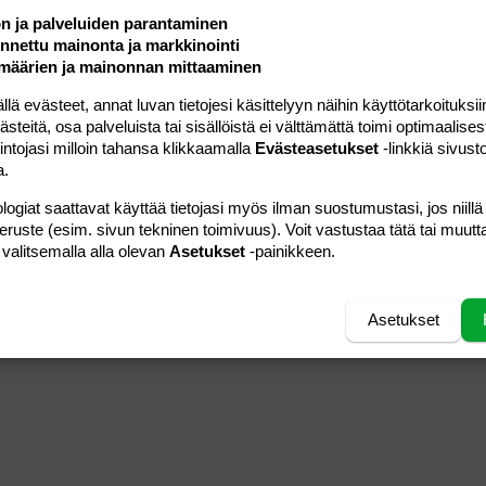
ön ja palveluiden parantaminen
nettu mainonta ja markkinointi
määrien ja mainonnan mittaaminen
 evästeet, annat luvan tietojesi käsittelyyn näihin käyttötarkoituksiin
teitä, osa palveluista tai sisällöistä ei välttämättä toimi optimaalisest
intojasi milloin tahansa klikkaamalla
Evästeasetukset
-linkkiä sivust
a.
logiat saattavat käyttää tietojasi myös ilman suostumustasi, jos niillä
peruste (esim. sivun tekninen toimivuus). Voit vastustaa tätä tai muutt
 valitsemalla alla olevan
Asetukset
-painikkeen.
Asetukset