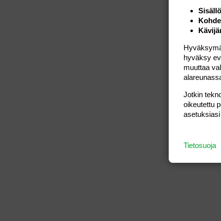
Sisäll
Kohden
Kävijä
Hyväksymällä
hyväksy eväs
muuttaa val
alareunass
Jotkin tekno
oikeutettu 
asetuksiasi
Tietosuoja