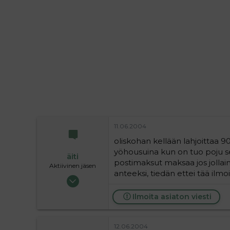
i
t
t
i
t
a
j
a
11.06.2004
oliskohan kellään lahjoittaa 
yöhousuina kun on tuo poju sen
äiti
postimaksut maksaa jos jollain ys
Aktiivinen jäsen
anteeksi, tiedän ettei tää ilmo
20.01.2004
3 643
Ilmoita asiaton viesti
0
36
12.06.2004