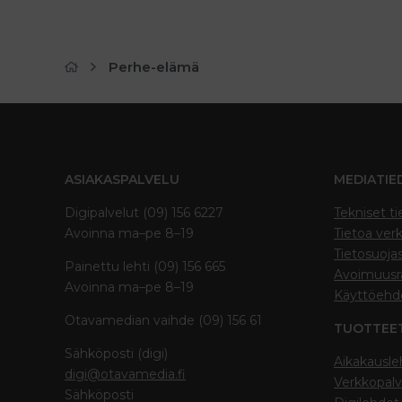
Perhe-elämä
ASIAKASPALVELU
MEDIATIE
Digipalvelut (09) 156 6227
Tekniset ti
Avoinna ma–pe 8–19
Tietoa verk
Tietosuoja
Painettu lehti (09) 156 665
Avoimuusra
Avoinna ma–pe 8–19
Käyttöehd
Otavamedian vaihde (09) 156 61
TUOTTEE
Sähköposti (digi)
Aikakausle
digi@otavamedia.fi
Verkkopalv
Sähköposti