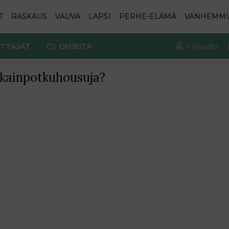
T
RASKAUS
VAUVA
LAPSI
PERHE-ELÄMÄ
VANHEMM
TTÄJÄT
OHJEITA
Kirjaudu
olkainpotkuhousuja?