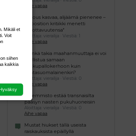
Aihe vapaa
"Talous kasvaa, alijäämä pienenee –
opposition kritiikki menetti
. Mikäli et
uskottavuutensa"
i. Voit
Aloittaja: vierailija
Viestiä: 1
on
Aihe vapaa
”Minkä takia maahanmuuttaja ei voi
 on siihen
osallistua samaan
aa kaikkia
potkupallokerhoon kuin
kantasuomalainenkin?
Aloittaja: vierailija
Viestiä: 0
Aihe vapaa
Hyväksy
Vasemmisto estää transnaisilta
pääsyn naisten pukuhuoneisiin
Aloittaja: vierailija
Viestiä: 0
Aihe vapaa
Mustat hiukset tällä useista
raiskauksista epäillyllä