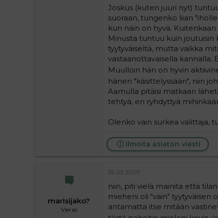
Joskus (kuten juuri nyt) tuntuu
suoraan, tungenko liian "iholle
kun näin on hyvä. Kuitenkaan m
Minusta tuntuu kuin joutuisin
tyytyväiseltä, mutta vaikka mi
vastaanottavaisella kannalla. Ei
Muulloin hän on hyvin aktiivi
hänen "käsittelyssään", niin j
Aamulla pitäisi matkaan lähetä
tehtyä, en ryhdyttyä mihinkää
Olenko vain surkea valittaja, t
Ilmoita asiaton viesti
25.03.2007
niin, piti vielä mainita että tila
mieheni oli "vain" tyytyväisen 
marisijako?
antamatta itse mitään vastinet
Vieras
tästä pahoitin mieleni kovin, j