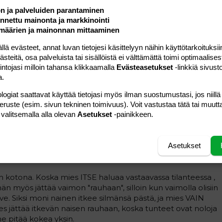
ttaja oikeasti haluat; sitä että mies huomaa kuinka sinä
ön ja palveluiden parantaminen
nettu mainonta ja markkinointi
e kaipaisi sinua?
määrien ja mainonnan mittaaminen
ikana ehdi kaivata. So not. Toisalta jos hän jäisi
 evästeet, annat luvan tietojesi käsittelyyn näihin käyttötarkoituksiin
un lähdettyäsi, niin se toisi syyllisyyttä sinulle. On
teitä, osa palveluista tai sisällöistä ei välttämättä toimi optimaalisest
kuta perään, vaan nainenkin voi toteuttaa itseään ja
intojasi milloin tahansa klikkaamalla
Evästeasetukset
-linkkiä sivust
elemaan kesken kokouksen, kuinka mies kotona itkee
a.
logiat saattavat käyttää tietojasi myös ilman suostumustasi, jos niillä
 ettäännyttävät itsensä eron hetkellä.
peruste (esim. sivun tekninen toimivuus). Voit vastustaa tätä tai muutt
 valitsemalla alla olevan
Asetukset
-painikkeen.
yä lähtiessään, eli koota mielessään kokouksen asiat,
kit ja selitykset vaimolle, kerrata mielessään mitä
..ja he ollessaan kohteliaita , kohtelevat vastapuolta kuten
Asetukset
n lähtötilanteessa: Jättämällä rauhaan.
otona. Koska mies ITSE haluaa vastaavassa tilanteessa ,
än myös jättää vaimon "rauhaan", silloin kun vaimolla olisiin
rve. Siksi moni nainen itkee silmänsä pästä, ja mies VAIN
es jättää itkevän naisen rauhaan, koska tunteet ovat noloja
e pitää kokea yksin.