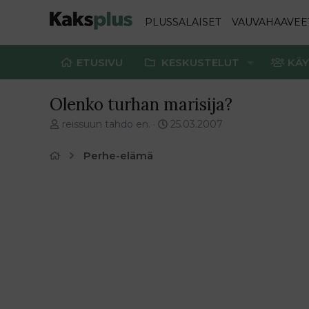
PLUSSALAISET
VAUVAHAAVEE
ETUSIVU
KESKUSTELUT
KÄY
Olenko turhan marisija?
V
E
reissuun tahdo en.
25.03.2007
i
n
e
s
Perhe-elämä
s
i
t
m
i
m
k
ä
e
i
t
n
j
e
u
n
n
v
a
i
l
e
o
s