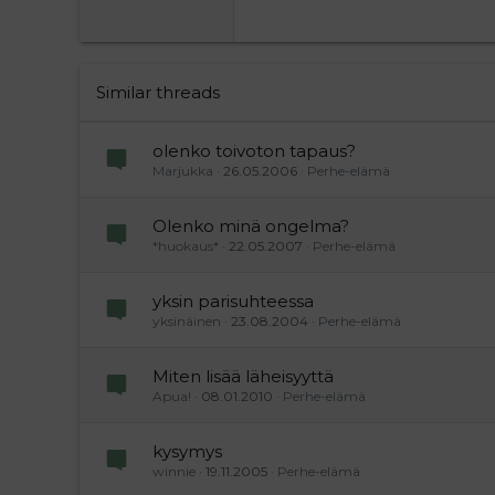
22
Tahoma
26
Times New Roman
Trebuchet MS
Similar threads
Verdana
olenko toivoton tapaus?
Marjukka
26.05.2006
Perhe-elämä
Olenko minä ongelma?
*huokaus*
22.05.2007
Perhe-elämä
yksin parisuhteessa
yksinäinen
23.08.2004
Perhe-elämä
Miten lisää läheisyyttä
Apua!
08.01.2010
Perhe-elämä
kysymys
winnie
19.11.2005
Perhe-elämä