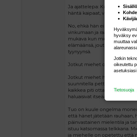
Ja ajattelepa: Kumpaa sinä alo
Sisäll
Kohden
häntä kaipaat, vai että mies its
Kävijä
No, ehkä hän ei kahden päivän a
Hyväksymällä
vinkumaan ja raapimaan ovea sin
hyväksy eväs
mukava kun mies ei turhaa rui
muuttaa val
elämäänsä, joutumatta ajatt
alareunass
tyynyynsä.
Jotkin tekno
Jotkut miehet oikein tahallaan
oikeutettu 
asetuksiasi
Jotkut miehet haluavat keskitt
suunnitella pettämiskommerven
kaikkea piti ottaa mukaan jne.
Tietosuoja
haluaisivat itseään kohdeltava
Tuo on kuule ongelma monen k
että hänet jätetään rauhaan, h
päinvastainen mielentila ja ta
istuu katsomassa telkkaria. Mi
ja miehelle on opetettu että n