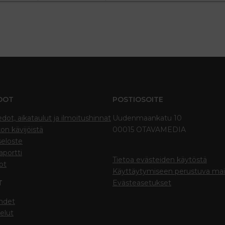
DOT
POSTIOSOITE
edot, aikataulut ja ilmoitushinnat
Uudenmaankatu 10
on kävijöistä
00015 OTAVAMEDIA
seloste
portti
Tietoa evästeiden käytöstä
ot
Käyttäytymiseen perustuva ma
T
Evästeasetukset
hdet
elut