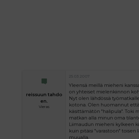
i
t
t
i
t
a
j
a
25.03.2007
Yleensä meillä mieheni kanssa
on yhteiset mielenkiinnon koh
reissuun tahdo
Nyt olen lähdössä työmatkalle 
en.
kotona. Olen huomannut että 
Vieras
käsittämätön "halipula". Toki m
matkan alla minun oma tilant
Liimaudun mieheni kylkeen kiinn
kuin pitäisi "varastoon" tois
muualla.