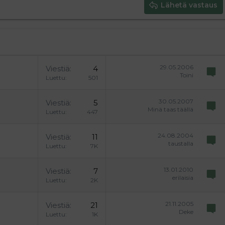
Lähetä vastaus
29.05.2006
Viestiä
4
Toini
Luettu
501
30.05.2007
Viestiä
5
Minä taas täällä
Luettu
447
24.08.2004
Viestiä
11
taustalla
Luettu
7K
13.01.2010
Viestiä
7
erilaisia
Luettu
2K
21.11.2005
Viestiä
21
Deke
Luettu
1K