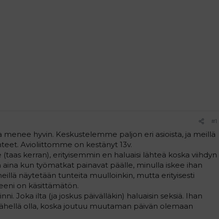
#1
 menee hyvin. Keskustelemme paljon eri asioista, ja meillä
teet. Avioliittomme on kestänyt 13v.
(taas kerran), erityisemmin en haluaisi lähteä koska viihdyn
aina kun työmatkat painavat päälle, minulla iskee ihan
eillä näytetään tunteita muulloinkin, mutta erityisesti
eeni on käsittämätön.
i. Joka ilta (ja joskus päivälläkin) haluaisin seksiä. Ihan
en lähellä olla, koska joutuu muutaman päivän olemaan