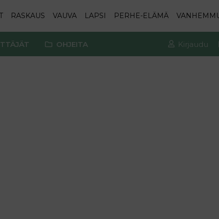
T
RASKAUS
VAUVA
LAPSI
PERHE-ELÄMÄ
VANHEMM
TTÄJÄT
OHJEITA
Kirjaudu