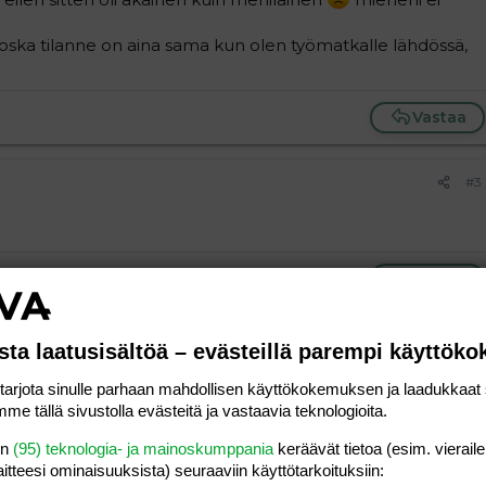
ja koska tilanne on aina sama kun olen työmatkalle lähdössä,
Vastaa
#3
Vastaa
#4
sta laatusisältöä – evästeillä parempi käyttök
i kylmettämällä itsensä. Monet miehet vihaavat tunteita,
rjota sinulle parhaan mahdollisen käyttökokemuksen ja laadukkaat s
vat välttää kokemasta niitä käyttäytymällä viileästi.
me tällä sivustolla evästeitä ja vastaavia teknologioita.
lenkaan miehekkääksi vaikkapa tuhertaessan itkua kun vaimo
en
(95) teknologia- ja mainoskumppania
keräävät tietoa (esim. vieraile
laitteesi ominaisuuk­sista) seuraaviin käyttötarkoituksiin: