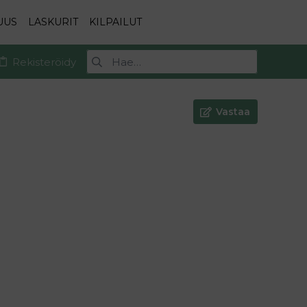
UUS
LASKURIT
KILPAILUT
Rekisteröidy
Vastaa