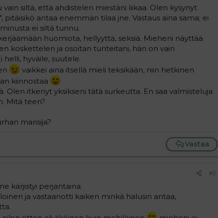
 vain siltä, että ahdistelen miestäni liikaa. Olen kysynyt
", pitäisikö antaa enemmän tilaa jne. Vastaus aina sama; ei
inusta ei siltä tunnu.
 kerjäämään huomiota, hellyyttä, seksiä. Mieheni näyttää
ten koskettelen ja osoitan tunteitani, hän on vain
 helli, hyväile, suutele.
nen
vaikkei aina itsellä mieli teksikään, niin hetkinen
ohan kiinnostaa
. Olen itkenyt yksikseni tätä surkeutta. En saa valmisteluja
n. Mitä teen?
urhan marisija?
Vastaa
#2
nne kärjistyi perjantaina.
oloinen ja vastaanotti kaiken minkä halusin antaa,
ta.
a eilen sitten oli äkäinen kuin mehiläinen
mieheni ei