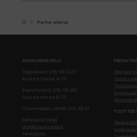
Perhe-elämä
ASIAKASPALVELU
MEDIATIE
Digipalvelut (09) 156 6227
Tekniset ti
Avoinna ma–pe 8–19
Tietoa verk
Tietosuoja
Painettu lehti (09) 156 665
Avoimuusra
Avoinna ma–pe 8–19
Käyttöehd
Otavamedian vaihde (09) 156 61
TUOTTEE
Sähköposti (digi)
Aikakausle
digi@otavamedia.fi
Verkkopalv
Sähköposti
Digilehdet