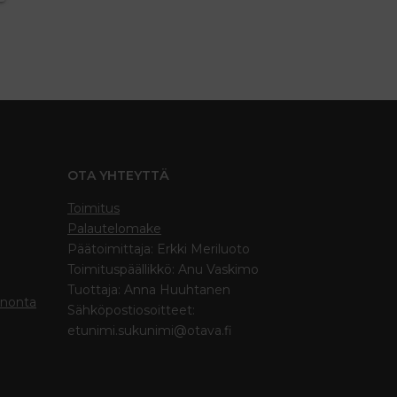
OTA YHTEYTTÄ
Toimitus
Palautelomake
Päätoimittaja: Erkki Meriluoto
Toimituspäällikkö: Anu Vaskimo
Tuottaja: Anna Huuhtanen
inonta
Sähköpostiosoitteet:
etunimi.sukunimi@otava.fi