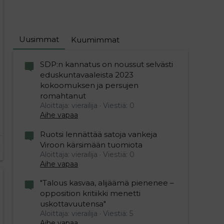
Uusimmat
Kuumimmat
SDP:n kannatus on noussut selvästi
eduskuntavaaleista 2023
kokoomuksen ja persujen
romahtanut
Aloittaja: vierailija
Viestiä: 0
Aihe vapaa
Ruotsi lennättää satoja vankeja
Viroon kärsimään tuomiota
Aloittaja: vierailija
Viestiä: 0
Aihe vapaa
"Talous kasvaa, alijäämä pienenee –
opposition kritiikki menetti
uskottavuutensa"
Aloittaja: vierailija
Viestiä: 5
Aihe vapaa