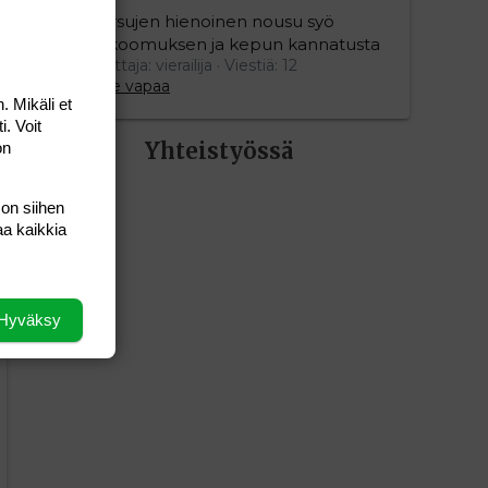
Persujen hienoinen nousu syö
kokoomuksen ja kepun kannatusta
Aloittaja: vierailija
Viestiä: 12
Aihe vapaa
. Mikäli et
i. Voit
Yhteistyössä
on
 on siihen
aa kaikkia
Hyväksy