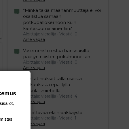
”Minkä takia maahanmuuttaja ei voi
osallistua samaan
potkupallokerhoon kuin
kantasuomalainenkin?
Aloittaja: vierailija
Viestiä: 0
Aihe vapaa
Vasemmisto estää transnaisilta
pääsyn naisten pukuhuoneisiin
Aloittaja: vierailija
Viestiä: 0
Aihe vapaa
Mustat hiukset tällä useista
raiskauksista epäillyllä
turkulaismiehellä
okemus
Aloittaja: vierailija
Viestiä: 4
Aihe vapaa
isällöt,
Oksettavaa eläinrääkkäystä
Aloittaja: vierailija
Viestiä: 1
mis­tasi
Aihe vapaa