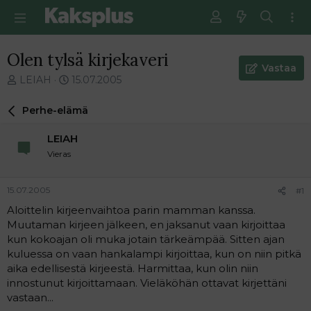
Olen tylsä kirjekaveri
Vastaa
V
E
LEIAH
15.07.2005
i
n
e
s
Perhe-elämä
s
i
t
m
LEIAH
i
m
Vieras
k
ä
e
i
t
n
15.07.2005
#1
j
e
Aloittelin kirjeenvaihtoa parin mamman kanssa.
u
n
Muutaman kirjeen jälkeen, en jaksanut vaan kirjoittaa
n
v
a
i
kun kokoajan oli muka jotain tärkeämpää. Sitten ajan
l
e
kuluessa on vaan hankalampi kirjoittaa, kun on niin pitkä
o
s
aika edellisestä kirjeestä. Harmittaa, kun olin niin
i
t
innostunut kirjoittamaan. Vieläköhän ottavat kirjettäni
t
i
vastaan...
t