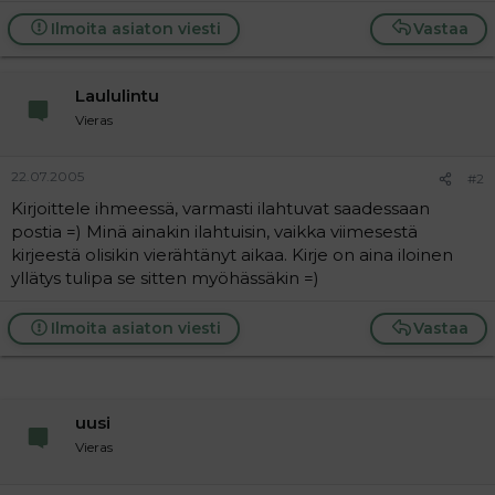
a
Ilmoita asiaton viesti
Vastaa
j
a
Laululintu
Vieras
22.07.2005
#2
Kirjoittele ihmeessä, varmasti ilahtuvat saadessaan
postia =) Minä ainakin ilahtuisin, vaikka viimesestä
kirjeestä olisikin vierähtänyt aikaa. Kirje on aina iloinen
yllätys tulipa se sitten myöhässäkin =)
Ilmoita asiaton viesti
Vastaa
uusi
Vieras