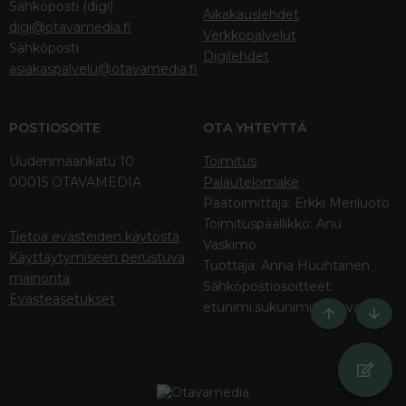
Sähköposti (digi)
Aikakauslehdet
digi@otavamedia.fi
Verkkopalvelut
Sähköposti
Digilehdet
asiakaspalvelu@otavamedia.fi
POSTIOSOITE
OTA YHTEYTTÄ
Uudenmaankatu 10
Toimitus
00015 OTAVAMEDIA
Palautelomake
Päätoimittaja: Erkki Meriluoto
Toimituspäällikkö: Anu
Tietoa evästeiden käytöstä
Vaskimo
Käyttäytymiseen perustuva
Tuottaja: Anna Huuhtanen
mainonta
Sähköpostiosoitteet:
Evästeasetukset
etunimi.sukunimi@otava.fi
Ylös
Bott