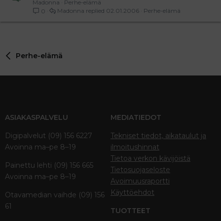
Madonna
Perhe-elämä
Madonna
02.01.2006
Perhe-elämä
0
Perhe-elämä
ASIAKASPALVELU
MEDIATIEDOT
Digipalvelut (09) 156 6227
Tekniset tiedot, aikataulut ja
Avoinna ma–pe 8–19
ilmoitushinnat
Tietoa verkon kävijöistä
Painettu lehti (09) 156 665
Tietosuojaseloste
Avoinna ma–pe 8–19
Avoimuusraportti
Käyttöehdot
Otavamedian vaihde (09) 156
61
TUOTTEET