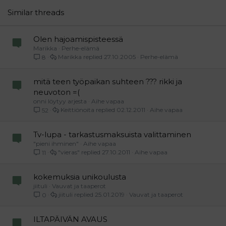
26
Trebuchet MS
Similar threads
Verdana
Olen hajoamispisteessä
Marikka
Perhe-elämä
Marikka
27.10.2005
Perhe-elämä
8
mitä teen työpaikan suhteen ??? rikki ja
neuvoton =(
onni löytyy arjesta
Aihe vapaa
Keittiönoita
02.12.2011
Aihe vapaa
52
Tv-lupa - tarkastusmaksuista valittaminen
"pieni ihminen"
Aihe vapaa
"vieras"
27.10.2011
Aihe vapaa
11
kokemuksia unikoulusta
jiituli
Vauvat ja taaperot
jiituli
25.01.2019
Vauvat ja taaperot
0
ILTAPÄIVÄN AVAUS