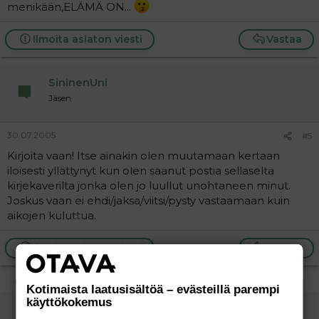
menikään,ELÄMÄ ON...
Ilmoita asiaton viesti
Vastaa
SininenUni
Jäsen
30.07.2005
#5
Kirjoita vaan! Itse ainakin olen muutamaan kertaan
iloisesti yllättynyt kun olen saanut postia sellaselta
kirjekaverilta jonka olen jo luullut unohtaneen minut.
Joskus vaan ei ehdi/jaksa/viitsi/pysty vastaamaan kuin
aikojen kuluttua.
Ilmoita asiaton viesti
Vastaa
Kotimaista laatusisältöä – evästeillä parempi
käyttökokemus
Katraan kaitsija