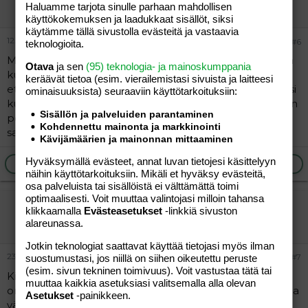
Vieras
Haluamme tarjota sinulle parhaan mahdollisen
käyttökokemuksen ja laadukkaat sisällöt, siksi
käytämme tällä sivustolla evästeitä ja vastaavia
12.10.2005
#6
teknologioita.
Minä olen varmaan mailikavereiden painajainen,katoan
Otava
ja sen
(95) teknologia- ja mainoskumppania
kuukausiksi silkan työmäärän takia.Mutta se ei merkitse
keräävät tietoa (esim. vierailemis­tasi sivuista ja laitteesi
etteikö ystävät olisi mielessä,ja heistä välittäisi.Tai haluaisi
ominaisuuk­sista) seuraaviin käyttötarkoituksiin:
kuulumisia kuulla.Kirjoita ihmeessä,musta on ihanaa kun
Sisällön ja palveluiden parantaminen
porukka muistaa maililla vaikkei ite aikaiseksi olekaan
Kohdennettu mainonta ja markkinointi
saanut! =)
Kävijämäärien ja mainonnan mittaaminen
Hyväksymällä evästeet, annat luvan tietojesi käsittelyyn
Ilmoita asiaton viesti
Vastaa
näihin käyttötarkoituksiin. Mikäli et hyväksy evästeitä,
osa palveluista tai sisällöistä ei välttämättä toimi
optimaalisesti. Voit muuttaa valintojasi milloin tahansa
Varjolilja
klikkaamalla
Evästeasetukset
-linkkiä sivuston
Jäsen
alareunassa.
Jotkin teknologiat saattavat käyttää tietojasi myös ilman
23.11.2005
#7
suostumustasi, jos niillä on siihen oikeutettu peruste
(esim. sivun tekninen toimivuus). Voit vastustaa tätä tai
Kirjoittaminen ei saisi olla pakkopullaa. Paras kirjeystävä
muuttaa kaikkia asetuksiasi valitsemalla alla olevan
on sellainen, joka ymmärtää pienet viiveet vastailussa. Ja
Asetukset
-painikkeen.
välillä kun tuntuu ettei ole mitään tapahtunut/mitään