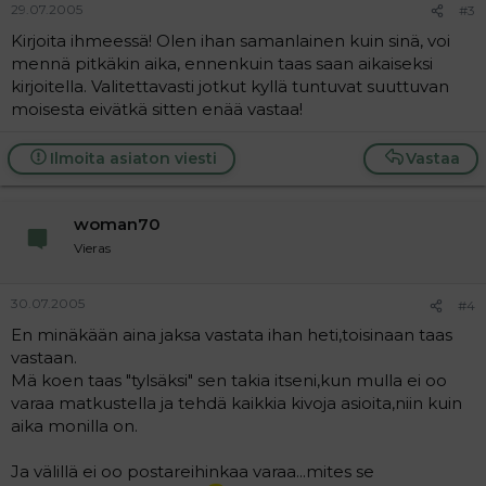
29.07.2005
#3
Kirjoita ihmeessä! Olen ihan samanlainen kuin sinä, voi
mennä pitkäkin aika, ennenkuin taas saan aikaiseksi
kirjoitella. Valitettavasti jotkut kyllä tuntuvat suuttuvan
moisesta eivätkä sitten enää vastaa!
Ilmoita asiaton viesti
Vastaa
woman70
Vieras
30.07.2005
#4
En minäkään aina jaksa vastata ihan heti,toisinaan taas
vastaan.
Mä koen taas "tylsäksi" sen takia itseni,kun mulla ei oo
varaa matkustella ja tehdä kaikkia kivoja asioita,niin kuin
aika monilla on.
Ja välillä ei oo postareihinkaa varaa...mites se