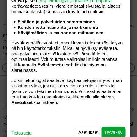
Otava
ja sen
(95) teknologia- ja mainoskumppania
nanna20
keräävät tietoa (esim. vierailemis­tasi sivuista ja laitteesi
Vieras
ominaisuuk­sista) seuraaviin käyttötarkoituksiin:
Sisällön ja palveluiden parantaminen
21.09.2005
#8
Kohdennettu mainonta ja markkinointi
Kävijämäärien ja mainonnan mittaaminen
jees pari viikkoa sitten alotin ja 2 kg lähteny, eka olin
mammadieetillä viikon ja vähä sai lipsua silti laihtu ja nyt
Hyväksymällä evästeet, annat luvan tietojesi käsittelyyn
ihan itse oon yrittäny siirtyä kevyempään.tavoitteena
näihin käyttötarkoituksiin. Mikäli et hyväksy evästeitä,
kevääseen n.15 kg pois
osa palveluista tai sisällöistä ei välttämättä toimi
optimaalisesti. Voit muuttaa valintojasi milloin tahansa
klikkaamalla
Evästeasetukset
-linkkiä sivuston
Ilmoita asiaton viesti
Vastaa
alareunassa.
Jotkin teknologiat saattavat käyttää tietojasi myös ilman
suostumustasi, jos niillä on siihen oikeutettu peruste
Virtahepo
(esim. sivun tekninen toimivuus). Voit vastustaa tätä tai
Jäsen
muuttaa kaikkia asetuksiasi valitsemalla alla olevan
Asetukset
-painikkeen.
21.09.2005
#9
Minulla jo kahdeksas viikko menossa...Kiloja tippunut
noin 9...Nyt viimeiset pari viikkoa junnannut paikallaan,tai
kilon sisällä heittelee... Kävely lenkit aloittanut ja
Asetukset
Hyväksy
Tietosuoja
ruokavaliota tarkkaillut..."herkkupäivä" kerran viikkoon....