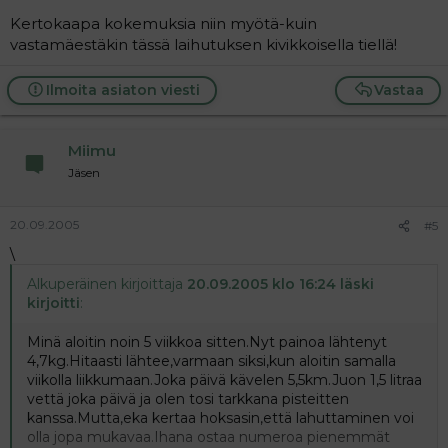
Kertokaapa kokemuksia niin myötä-kuin
vastamäestäkin tässä laihutuksen kivikkoisella tiellä!
Ilmoita asiaton viesti
Vastaa
Miimu
Jäsen
20.09.2005
#5
\
Alkuperäinen kirjoittaja
20.09.2005 klo 16:24 läski
kirjoitti
:
Minä aloitin noin 5 viikkoa sitten.Nyt painoa lähtenyt
4,7kg.Hitaasti lähtee,varmaan siksi,kun aloitin samalla
viikolla liikkumaan.Joka päivä kävelen 5,5km.Juon 1,5 litraa
vettä joka päivä ja olen tosi tarkkana pisteitten
kanssa.Mutta,eka kertaa hoksasin,että lahuttaminen voi
olla jopa mukavaa.Ihana ostaa numeroa pienemmät