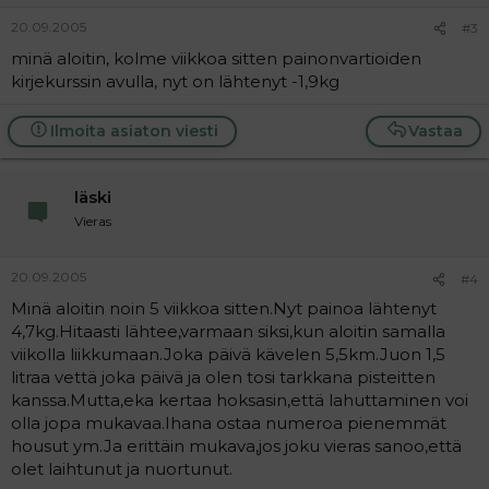
20.09.2005
#3
minä aloitin, kolme viikkoa sitten painonvartioiden
kirjekurssin avulla, nyt on lähtenyt -1,9kg
Ilmoita asiaton viesti
Vastaa
läski
Vieras
20.09.2005
#4
Minä aloitin noin 5 viikkoa sitten.Nyt painoa lähtenyt
4,7kg.Hitaasti lähtee,varmaan siksi,kun aloitin samalla
viikolla liikkumaan.Joka päivä kävelen 5,5km.Juon 1,5
litraa vettä joka päivä ja olen tosi tarkkana pisteitten
kanssa.Mutta,eka kertaa hoksasin,että lahuttaminen voi
olla jopa mukavaa.Ihana ostaa numeroa pienemmät
housut ym.Ja erittäin mukava,jos joku vieras sanoo,että
olet laihtunut ja nuortunut.