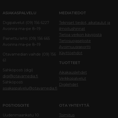
ASIAKASPALVELU
MEDIATIEDOT
Digipalvelut (09) 156 6227
Tekniset tiedot, aikataulut ja
Avoinna ma–pe 8–19
ilmoitushinnat
Tietoa verkon kävijöistä
Painettu lehti (09) 156 665
Tietosuojaseloste
Avoinna ma–pe 8–19
Avoimuusraportti
Käyttöehdot
Otavamedian vaihde (09) 156
61
TUOTTEET
Sähköposti (digi)
Aikakauslehdet
digi@otavamedia.fi
Verkkopalvelut
Sähköposti
Digilehdet
asiakaspalvelu@otavamedia.fi
POSTIOSOITE
OTA YHTEYTTÄ
Uudenmaankatu 10
Toimitus