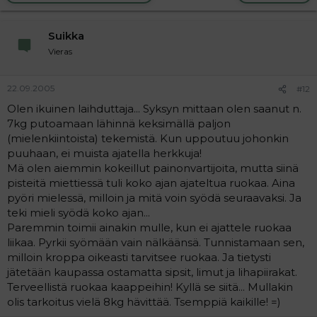
Suikka
Vieras
22.09.2005
#12
Olen ikuinen laihduttaja... Syksyn mittaan olen saanut n.
7kg putoamaan lähinnä keksimällä paljon
(mielenkiintoista) tekemistä. Kun uppoutuu johonkin
puuhaan, ei muista ajatella herkkuja!
Mä olen aiemmin kokeillut painonvartijoita, mutta siinä
pisteitä miettiessä tuli koko ajan ajateltua ruokaa. Aina
pyöri mielessä, milloin ja mitä voin syödä seuraavaksi. Ja
teki mieli syödä koko ajan...
Paremmin toimii ainakin mulle, kun ei ajattele ruokaa
liikaa. Pyrkii syömään vain nälkäänsä. Tunnistamaan sen,
milloin kroppa oikeasti tarvitsee ruokaa. Ja tietysti
jätetään kaupassa ostamatta sipsit, limut ja lihapiirakat.
Terveellistä ruokaa kaappeihin! Kyllä se siitä... Mullakin
olis tarkoitus vielä 8kg hävittää. Tsemppiä kaikille! =)