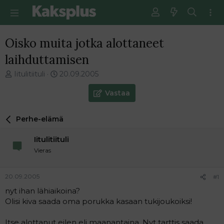
Oisko muita jotka alottaneet
laihduttamisen
V
E
Iitulitiituli
20.09.2005
i
n
e
s
Vastaa
s
i
t
m
Perhe-elämä
i
m
k
ä
Iitulitiituli
e
i
t
n
Vieras
j
e
u
n
20.09.2005
#1
n
v
a
i
nyt ihan lähiaikoina?
l
e
Olisi kiva saada oma porukka kasaan tukijoukoiksi!
o
s
i
t
Itse alottanut eilen eli maanantaina. Nyt tarttis saada