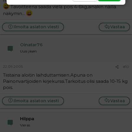
Tavoitteena saada vielä pois 4-6kg,ainakin näillä
näkymin...
Ilmoita asiaton viesti
Vastaa
Oinatar76
Uusi jäsen
22.09.2005
#10
Tiistaina aloitin laihduttamisen.Apuna on
Painonvartijoiden kirjekurssi.Tarkoitus olisi saada 10-15 kg
pois.
Ilmoita asiaton viesti
Vastaa
Hilppa
Vieras