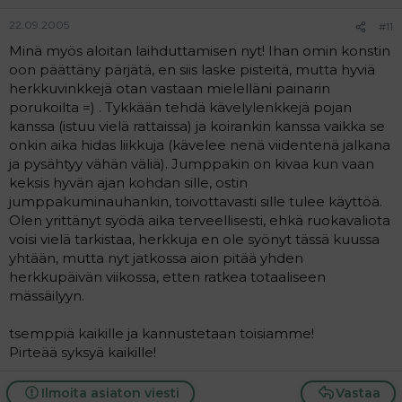
22.09.2005
#11
Minä myös aloitan laihduttamisen nyt! Ihan omin konstin
oon päättäny pärjätä, en siis laske pisteitä, mutta hyviä
herkkuvinkkejä otan vastaan mielelläni painarin
porukoilta =) . Tykkään tehdä kävelylenkkejä pojan
kanssa (istuu vielä rattaissa) ja koirankin kanssa vaikka se
onkin aika hidas liikkuja (kävelee nenä viidentenä jalkana
ja pysähtyy vähän väliä). Jumppakin on kivaa kun vaan
keksis hyvän ajan kohdan sille, ostin
jumppakuminauhankin, toivottavasti sille tulee käyttöä.
Olen yrittänyt syödä aika terveellisesti, ehkä ruokavaliota
voisi vielä tarkistaa, herkkuja en ole syönyt tässä kuussa
yhtään, mutta nyt jatkossa aion pitää yhden
herkkupäivän viikossa, etten ratkea totaaliseen
mässäilyyn.
tsemppiä kaikille ja kannustetaan toisiamme!
Pirteää syksyä kaikille!
Ilmoita asiaton viesti
Vastaa