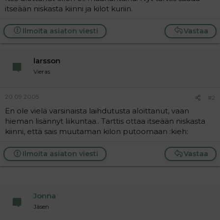
t
i
itseään niskasta kiinni ja kilot kuriin.
t
a
j
Ilmoita asiaton viesti
Vastaa
a
larsson
Vieras
20.09.2005
#2
En ole vielä varsinaista laihdutusta aloittanut, vaan
hieman lisännyt liikuntaa.. Tarttis ottaa itseään niskasta
kiinni, että sais muutaman kilon putoomaan :kieh:
Ilmoita asiaton viesti
Vastaa
Jonna
Jäsen