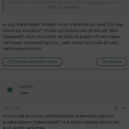
housut ym.Ja erittäin mukava,jos joku vieras sanoo,että
Click to expand...
olet laihtunut ja nuortunut.
Kertokaapa kokemuksia niin myötä-kuin vastamäestäkin
tässä laihutuksen kivikkoisella tiellä!
ei tuo mitenkään hitaasti mun mielestä oo.. eiks 0,5-1kg
viikos oo suositus? mulla nyt 6vkoa ollu yli kilo eli "liian
nopeesti", mut mul tosin niit kiloj nii paljon et sen takia
varmaan nopeesti tippuu... vaik must tuntuuki et vois
vielä nopeemmin
Ilmoita asiaton viesti
Vastaa
Jonna
Jäsen
21.09.2005
#6
onks tolla liikunnan alottamisella tekemistä painon
pudotukseen hidastavasti? mä alotin kanssa liikunnan
kun alotin laiduttaa..