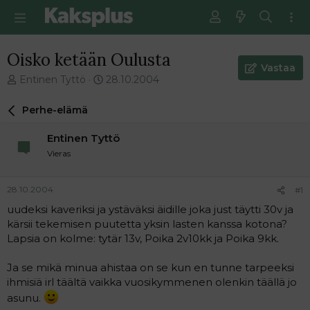
Oisko ketään Oulusta
Vastaa
V
E
Entinen Tyttö
28.10.2004
i
n
e
s
Perhe-elämä
s
i
t
m
Entinen Tyttö
i
m
Vieras
k
ä
e
i
t
n
28.10.2004
#1
j
e
uudeksi kaveriksi ja ystäväksi äidille joka just täytti 30v ja
u
n
kärsii tekemisen puutetta yksin lasten kanssa kotona?
n
v
a
i
Lapsia on kolme: tytär 13v, Poika 2v10kk ja Poika 9kk.
l
e
o
s
Ja se mikä minua ahistaa on se kun en tunne tarpeeksi
i
t
ihmisiä irl täältä vaikka vuosikymmenen olenkin täällä jo
t
i
asunu.
t