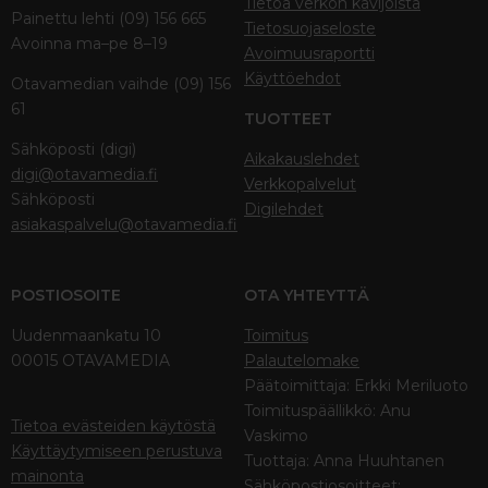
Tietoa verkon kävijöistä
Painettu lehti (09) 156 665
Tietosuojaseloste
Avoinna ma–pe 8–19
Avoimuusraportti
Käyttöehdot
Otavamedian vaihde (09) 156
61
TUOTTEET
Sähköposti (digi)
Aikakauslehdet
digi@otavamedia.fi
Verkkopalvelut
Sähköposti
Digilehdet
asiakaspalvelu@otavamedia.fi
POSTIOSOITE
OTA YHTEYTTÄ
Uudenmaankatu 10
Toimitus
00015 OTAVAMEDIA
Palautelomake
Päätoimittaja: Erkki Meriluoto
Toimituspäällikkö: Anu
Tietoa evästeiden käytöstä
Vaskimo
Käyttäytymiseen perustuva
Tuottaja: Anna Huuhtanen
mainonta
Sähköpostiosoitteet: