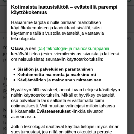
Kotimaista laatusisältöä – evästeillä parempi
käyttökokemus
Ellu
Haluamme tarjota sinulle parhaan mahdollisen
Jäsen
käyttökokemuksen ja laadukkaat sisällöt, siksi
käytämme tällä sivustolla evästeitä ja vastaavia
03.11.2004
teknologioita.
#5
minulla on teille "ilouutisia"
Tulkaa mukaan
Otava
ja sen
(95) teknologia- ja mainoskumppania
joukkoomme! Kopsaan tähän Vauva-lehden palstan
keräävät tietoa (esim. vierailemis­tasi sivuista ja laitteesi
ominaisuuk­sista) seuraaviin käyttötarkoituksiin:
puolelle laittamani ilmoituksen.
Sisällön ja palveluiden parantaminen
Kohdennettu mainonta ja markkinointi
Tuntuuko sinusta että elämäsion vain vaipanvaihtoa?
Kävijämäärien ja mainonnan mittaaminen
Syöttämistä?
Hyväksymällä evästeet, annat luvan tietojesi käsittelyyn
Pyykinpesua?
näihin käyttötarkoituksiin. Mikäli et hyväksy evästeitä,
Että olet yksin kaiken keskellä?
osa palveluista tai sisällöistä ei välttämättä toimi
optimaalisesti. Voit muuttaa valintojasi milloin tahansa
Niin ihanaa kuin vauva- ja lapsiperheen arki onkin niin
klikkaamalla
Evästeasetukset
-linkkiä sivuston
tuntuuko sinusta että kaipaat elämääsi juttuhetkiä
alareunassa.
toisen aikuisen kanssa?
Jotkin teknologiat saattavat käyttää tietojasi myös ilman
Kivoja tapaamisia erilasiten teemojen ympärillä?
suostumustasi, jos niillä on siihen oikeutettu peruste