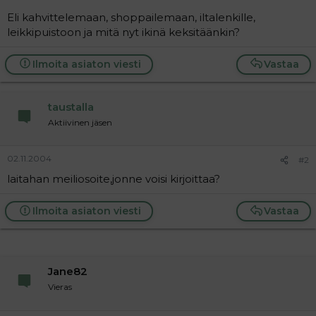
a
Eli kahvittelemaan, shoppailemaan, iltalenkille,
j
leikkipuistoon ja mitä nyt ikinä keksitäänkin?
a
Ilmoita asiaton viesti
Vastaa
taustalla
Aktiivinen jäsen
02.11.2004
#2
laitahan meiliosoite,jonne voisi kirjoittaa?
Ilmoita asiaton viesti
Vastaa
Jane82
Vieras