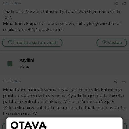
03.11.2004
#3
Täälä olisi 22v äiti Oulusta. Tyttö on 2v3kk ja masukin la
10.2.
Minä kans kaipailisin uusia ystäviä, laita yksityisviestiä tai
mailia:Jane82@luukku.com
Ilmoita asiaton viesti
Vastaa
Ätyliini
Vieras
03.11.2004
#4
Minä todella innokkaana myös sinne lenkille, kahville ja
puistoon. Joten laita y-viestiä. Kyselinkin jo tuolla toisella
palstalla Oulusta porukkaa. Minulla 2xpoikaa 7v ja 5
1/2kk eikä hirveäati tuttuja kun asuttu täällä noin 4vuotta.
Itse olen siis -77.
Ilmoita asiaton viesti
Vastaa