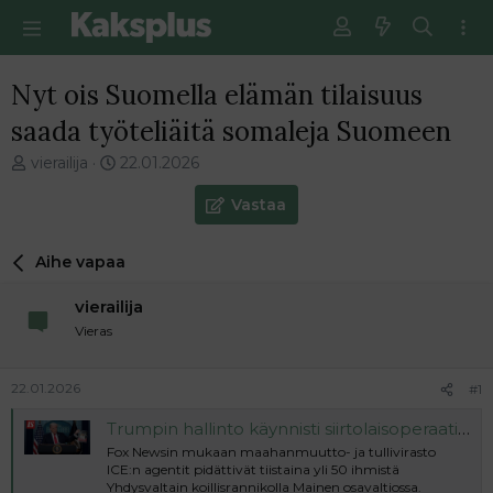
Nyt ois Suomella elämän tilaisuus
saada työteliäitä somaleja Suomeen
V
E
vierailija
22.01.2026
i
n
e
s
Vastaa
s
i
t
m
Aihe vapaa
i
m
k
ä
vierailija
e
i
t
n
Vieras
j
e
u
n
22.01.2026
#1
n
v
a
i
Trumpin hallinto käynnisti siirtolaisoperaation – kohteena erityisesti somalit
l
e
Fox Newsin mukaan maahanmuutto- ja tullivirasto
o
s
ICE:n agentit pidättivät tiistaina yli 50 ihmistä
i
t
Yhdysvaltain koillisrannikolla Mainen osavaltiossa.