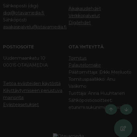
Sähköposti (digi)
Aikakauslehdet
digi@otavamedia.fi
Verkkopalvelut
Sähköposti
Digilehdet
asiakaspalvelu@otavamedia.fi
POSTIOSOITE
OTA YHTEYTTÄ
Uudenmaankatu 10
Toimitus
00015 OTAVAMEDIA
Palautelomake
Päätoimittaja: Erkki Meriluoto
Toimituspäällikkö: Anu
Tietoa evästeiden käytöstä
Vaskimo
Käyttäytymiseen perustuva
Tuottaja: Anna Huuhtanen
mainonta
Sähköpostiosoitteet:
Evästeasetukset
etunimi.sukunimi@otava.fi
Ylös
Bott