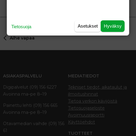
vierailija
Aihe vapaa
vierailija
19.08.2023
Aihe vapaa
0
Asetukset
Hyväksy
Tietosuoja
Aihe vapaa
ASIAKASPALVELU
MEDIATIEDOT
Digipalvelut (09) 156 6227
Tekniset tiedot, aikataulut ja
Avoinna ma–pe 8–19
ilmoitushinnat
Tietoa verkon kävijöistä
Painettu lehti (09) 156 665
Tietosuojaseloste
Avoinna ma–pe 8–19
Avoimuusraportti
Käyttöehdot
Otavamedian vaihde (09) 156
61
TUOTTEET