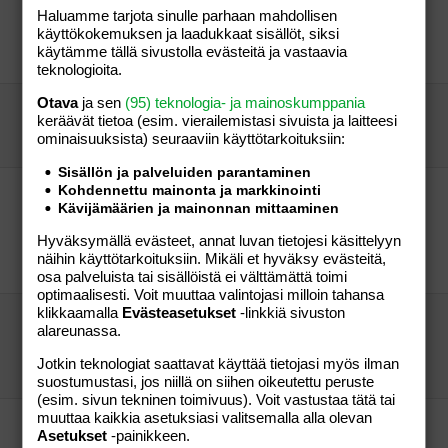
Unkari näyttää mallia miten EU:ssa pidetään
Haluamme tarjota sinulle parhaan mahdollisen
huolta oman kansan edusta
käyttökokemuksen ja laadukkaat sisällöt, siksi
vierailija
Aihe vapaa
käytämme tällä sivustolla evästeitä ja vastaavia
vierailija
04.10.2023
Aihe vapaa
3
teknologioita.
Otava
ja sen
(95) teknologia- ja mainoskumppania
"Aate kalifaatista elää vahvana."
keräävät tietoa (esim. vierailemis­tasi sivuista ja laitteesi
vierailija
Aihe vapaa
ominaisuuk­sista) seuraaviin käyttötarkoituksiin:
vierailija
08.09.2019
Aihe vapaa
0
Sisällön ja palveluiden parantaminen
Kohdennettu mainonta ja markkinointi
Donald Trump potkii tuhansia somaleja pois
Kävijämäärien ja mainonnan mittaaminen
Usasta - toivottavasti saamme heidät Suomeen
👍
Hyväksymällä evästeet, annat luvan tietojesi käsittelyyn
vierailija
Aihe vapaa
näihin käyttötarkoituksiin. Mikäli et hyväksy evästeitä,
vierailija
14.01.2026
Aihe vapaa
54
osa palveluista tai sisällöistä ei välttämättä toimi
optimaalisesti. Voit muuttaa valintojasi milloin tahansa
klikkaamalla
Evästeasetukset
-linkkiä sivuston
Suomeenkin halutaan liipasinherkkiä somaleja
alareunassa.
poliiseiksi
vierailija
Aihe vapaa
Jotkin teknologiat saattavat käyttää tietojasi myös ilman
vierailija
31.07.2017
Aihe vapaa
44
suostumustasi, jos niillä on siihen oikeutettu peruste
(esim. sivun tekninen toimivuus). Voit vastustaa tätä tai
muuttaa kaikkia asetuksiasi valitsemalla alla olevan
Suomen armeijan tehokkuus on huomioitu
Asetukset
-painikkeen.
ulkomaita myöden