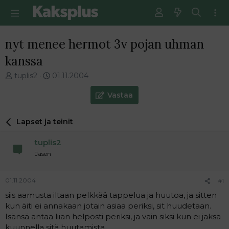
nyt menee hermot 3v pojan uhman
kanssa
V
E
tuplis2
01.11.2004
i
n
e
s
Vastaa
s
i
t
m
Lapset ja teinit
i
m
k
ä
tuplis2
e
i
t
n
Jäsen
j
e
u
n
01.11.2004
#1
n
v
a
i
siis aamusta iltaan pelkkää tappelua ja huutoa, ja sitten
l
e
kun äiti ei annakaan jotain asiaa periksi, sit huudetaan.
o
s
Isänsä antaa liian helposti periksi, ja vain siksi kun ei jaksa
i
t
kuunnella sitä huutamista.