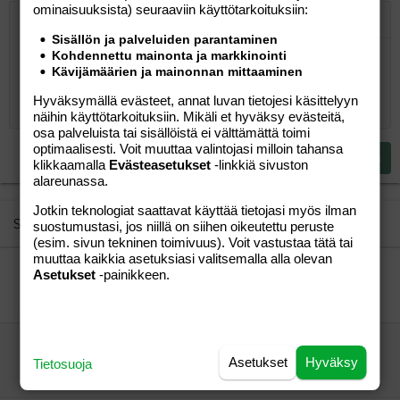
ominaisuuk­sista) seuraaviin käyttötarkoituksiin:
Järjestetty lista
Lihavoitu
Kursivoitu
Laajennettuun editoriin…
Lista
Laajennettuun editoriin…
Lisää hyperlinkki
Lisää kuva
Hymiöt
Laajennettuun editorii
Kumoa
Laajennettuu
Esikat
Sisällön ja palveluiden parantaminen
Järjestämätön lista
Kirjoita vastaus...
Kohdennettu mainonta ja markkinointi
Tasaa vasemmalle
9
Normal
Tallenna luonnos
Arial
Fontin koko
Tasaus
Lainaus
Tee uudelleen
Lisää video/media
BBCode-näkymä
Tekstiväri
Paragraph format
Lisää taulukko
Poista muotoilu
Kirjasintyyli
Insert horizontal line
Luonnokset
Yliviivaa
Spoiler
Alleviivattu
Koodi
Rivinsisäinen koodi
Rivinsisäinen spoiler
Kävijämäärien ja mainonnan mittaaminen
10
Poista luonnos
Book Antiqua
Suurenna sisennystä
Heading 1
Keskitä
Hyväksymällä evästeet, annat luvan tietojesi käsittelyyn
12
Courier New
näihin käyttötarkoituksiin. Mikäli et hyväksy evästeitä,
Pienennä sisennystä
Tasaa oikealle
Heading 2
osa palveluista tai sisällöistä ei välttämättä toimi
15
Georgia
optimaalisesti. Voit muuttaa valintojasi milloin tahansa
Justify text
Heading 3
Lähetä vastaus
18
klikkaamalla
Evästeasetukset
-linkkiä sivuston
Tahoma
alareunassa.
22
Times New Roman
Jotkin teknologiat saattavat käyttää tietojasi myös ilman
26
Trebuchet MS
Similar threads
suostumustasi, jos niillä on siihen oikeutettu peruste
(esim. sivun tekninen toimivuus). Voit vastustaa tätä tai
Verdana
muuttaa kaikkia asetuksiasi valitsemalla alla olevan
APUA! Ihan pulassa 3v. uhman kanssa!
Asetukset
-painikkeen.
PiipaMami
Lapset ja teinit
Jeeka
08.02.2008
Lapset ja teinit
8
vaikea 2v3kk
Asetukset
Hyväksy
Hellu1
Lapset ja teinit
Tietosuoja
Mummy Sunshine
25.07.2007
Lapset ja teinit
8