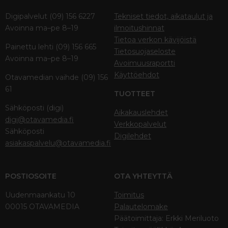
Digipalvelut (09) 156 6227
Tekniset tiedot, aikataulut ja
Avoinna ma–pe 8–19
ilmoitushinnat
Tietoa verkon kävijöistä
Painettu lehti (09) 156 665
Tietosuojaseloste
Avoinna ma–pe 8–19
Avoimuusraportti
Käyttöehdot
Otavamedian vaihde (09) 156
61
TUOTTEET
Sähköposti (digi)
Aikakauslehdet
digi@otavamedia.fi
Verkkopalvelut
Sähköposti
Digilehdet
asiakaspalvelu@otavamedia.fi
POSTIOSOITE
OTA YHTEYTTÄ
Uudenmaankatu 10
Toimitus
00015 OTAVAMEDIA
Palautelomake
Päätoimittaja: Erkki Meriluoto