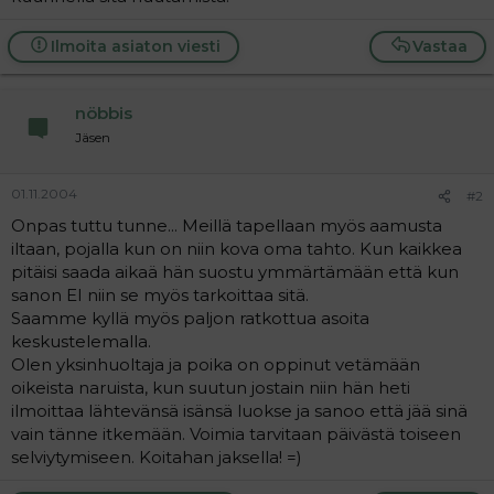
t
i
t
a
Ilmoita asiaton viesti
Vastaa
j
a
nöbbis
Jäsen
01.11.2004
#2
Onpas tuttu tunne... Meillä tapellaan myös aamusta
iltaan, pojalla kun on niin kova oma tahto. Kun kaikkea
pitäisi saada aikaä hän suostu ymmärtämään että kun
sanon EI niin se myös tarkoittaa sitä.
Saamme kyllä myös paljon ratkottua asoita
keskustelemalla.
Olen yksinhuoltaja ja poika on oppinut vetämään
oikeista naruista, kun suutun jostain niin hän heti
ilmoittaa lähtevänsä isänsä luokse ja sanoo että jää sinä
vain tänne itkemään. Voimia tarvitaan päivästä toiseen
selviytymiseen. Koitahan jaksella! =)