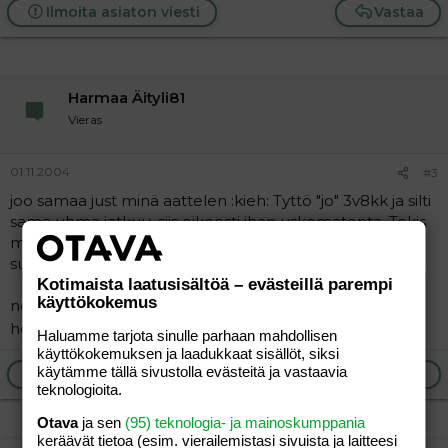
Ilmoita asiaton viesti
Vastaa
Harmaa Äityli81
Vieras
01.11.2004
#3
joo samaa just minä aattelen :kieh: Tyttö "jo" 3v8kk ja silti
sama uhma jatkuu. siis oikeesti ihan uskomatonta. Tekis
mieli joskus antaa sille menolippu jonnekin kyl se niin
suunnattomasti koettelee hermoja \|O
Kotimaista laatusisältöä – evästeillä parempi
käyttökokemus
no joo.. mutta eiköhän se ala pikkuhiljaa kohta
helpottaan.. tai sit ei. mutta toivossa on hyvä elää
Haluamme tarjota sinulle parhaan mahdollisen
käyttökokemuksen ja laadukkaat sisällöt, siksi
käytämme tällä sivustolla evästeitä ja vastaavia
Ilmoita asiaton viesti
Vastaa
teknologioita.
Otava
ja sen
(95) teknologia- ja mainoskumppania
keräävät tietoa (esim. vierailemis­tasi sivuista ja laitteesi