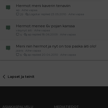
Hermot meni kaverin tenaviin
ap
Aihe vapaa
Logotar
23.05.2010
Aihe vapaa
29
Hermot menee 6v pojan kanssa
väsynyt äiti
Aihe vapaa
ap
18.06.2009
Aihe vapaa
4
Meni niin hermot ja nyt on tosi paska äiti olo!
jääris
Aihe vapaa
ap
20.04.2010
Aihe vapaa
6
Lapset ja teinit
ASIAKASPALVELU
MEDIATIEDOT