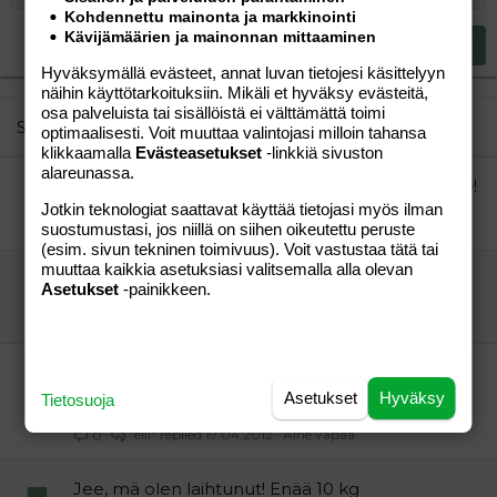
Heading 2
Kohdennettu mainonta ja markkinointi
15
Georgia
Justify text
Kävijämäärien ja mainonnan mittaaminen
Heading 3
Lähetä vastaus
18
Tahoma
Hyväksymällä evästeet, annat luvan tietojesi käsittelyyn
22
Times New Roman
näihin käyttötarkoituksiin. Mikäli et hyväksy evästeitä,
osa palveluista tai sisällöistä ei välttämättä toimi
26
Trebuchet MS
Similar threads
optimaalisesti. Voit muuttaa valintojasi milloin tahansa
klikkaamalla
Evästeasetukset
-linkkiä sivuston
Verdana
alareunassa.
Kroppa (biksu)kuntoon viimeistään kesälle 2010!
Lania
Perhe-elämä
Jotkin teknologiat saattavat käyttää tietojasi myös ilman
Mä Kans
13.08.2009
Perhe-elämä
8
suostumustasi, jos niillä on siihen oikeutettu peruste
(esim. sivun tekninen toimivuus). Voit vastustaa tätä tai
muuttaa kaikkia asetuksiasi valitsemalla alla olevan
Niska-hartia seutu
Asetukset
-painikkeen.
Nanna2
Perhe-elämä
hemma
01.04.2007
Perhe-elämä
2
Oletteko kokeilleet TONALIN-
laihdutusvalmistetta? Tepsiikö?
Asetukset
Hyväksy
Tietosuoja
"elli"
Aihe vapaa
"elli"
19.04.2012
Aihe vapaa
0
Jee, mä olen laihtunut! Enää 10 kg