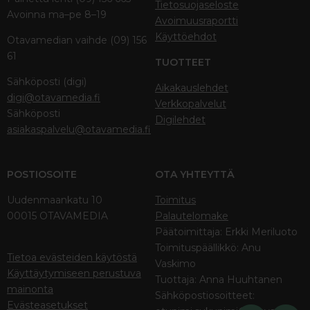
Tietosuojaseloste
Avoinna ma–pe 8–19
Avoimuusraportti
Käyttöehdot
Otavamedian vaihde (09) 156
61
TUOTTEET
Sähköposti (digi)
Aikakauslehdet
digi@otavamedia.fi
Verkkopalvelut
Sähköposti
Digilehdet
asiakaspalvelu@otavamedia.fi
POSTIOSOITE
OTA YHTEYTTÄ
Uudenmaankatu 10
Toimitus
00015 OTAVAMEDIA
Palautelomake
Päätoimittaja: Erkki Meriluoto
Toimituspäällikkö: Anu
Tietoa evästeiden käytöstä
Vaskimo
Käyttäytymiseen perustuva
Tuottaja: Anna Huuhtanen
mainonta
Sähköpostiosoitteet:
Evästeasetukset