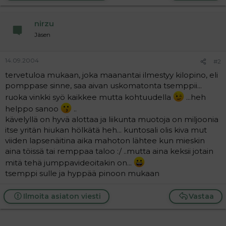
a
j
nirzu
a
Jäsen
14.09.2004
#2
tervetuloa mukaan, joka maanantai ilmestyy kilopino, eli
pomppase sinne, saa aivan uskomatonta tsemppii...
ruoka vinkki syö kaikkee mutta kohtuudella
...heh
helppo sanoo
..
kävelyllä on hyvä alottaa ja liikunta muotoja on miljoonia
itse yritän hiukan hölkätä heh... kuntosali olis kiva mut
viiden lapsenäitina aika mahoton lähtee kun mieskin
aina töissä tai remppaa taloo :/ ..mutta aina keksii jotain
mitä tehä jumppavideoitakin on...
tsemppi sulle ja hyppää pinoon mukaan
Ilmoita asiaton viesti
Vastaa