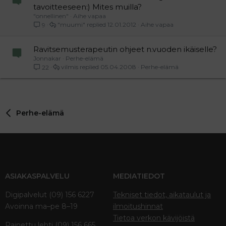
tavoitteeseen:) Mites muilla?
"onnellinen"
Aihe vapaa
"muumi"
12.01.2012
Aihe vapaa
9
Ravitsemusterapeutin ohjeet n.vuoden ikäiselle?
Jonnakar
Perhe-elämä
vilmis
05.04.2008
Perhe-elämä
22
Perhe-elämä
ASIAKASPALVELU
MEDIATIEDOT
Digipalvelut (09) 156 6227
Tekniset tiedot, aikataulut ja
Avoinna ma–pe 8–19
ilmoitushinnat
Tietoa verkon kävijöistä
Painettu lehti (09) 156 665