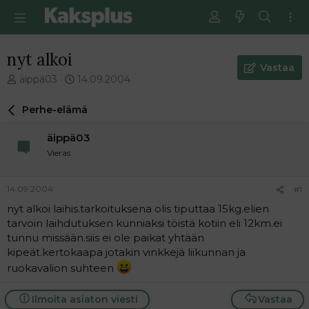
nyt alkoi
Vastaa
V
E
äippä03
14.09.2004
i
n
e
s
Perhe-elämä
s
i
t
m
äippä03
i
m
Vieras
k
ä
e
i
t
n
14.09.2004
#1
j
e
nyt alkoi laihis.tarkoituksena olis tiputtaa 15kg.elien
u
n
tarvoin laihdutuksen kunniaksi töistä kotiin eli 12km.ei
n
v
a
i
tunnu missään.siis ei ole paikat yhtään
l
e
kipeät.kertokaapa jotakin vinkkejä liikunnan ja
o
s
ruokavalion suhteen
i
t
t
i
Ilmoita asiaton viesti
Vastaa
t