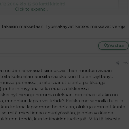
.12.2004 klo 12:38 katti kirjoitti
:
Click to expand...
lämises kustantaa kuin sossu ja kela, kun et ole 15-
ta vielä edes kesätöistä? mansikoita olet ehkä voinut
an takaisin maksetaan. Työssäkäyvät katsos maksavat veroja
lä pitkälle pötkitä
Click to expand...
Click to expand...
noinkin tohon että kouluttautua voi myös myöhemmällä
Vastaa
 sossun rahoja ei makseta takas,ja nuoren äitin päivä raha
 ja maksaa takasin ne sossun rahat! ja sitä paisti tuskin
..vuojen vaihteen jälkeen 15.20e/päivä. eli kuussa 380 miinus
 käydä, kelalta saa tuet ja sieltähän säkin sen rahas saat kun
 uhen päivän päivä rahalla vain paketin vaippoja,se ei ihan koko
us täällä sanokin että vauva kyllä tuo tullessaan myös rahat
#8
n vuokra,vesi,sähkö,puh.laskut,ruoka menot+muut menot. mitä
vitsee elääkseen. että suu suppuun vaan.
se nyt iha nniinkää mee et lapsi tuo rahan taloon. se 100e
 muiden raha-asiat kiinnostaa. Ihan muutoin asiaan
niin nopeeta ettet edes huomaa..joten on väärin väittää että
öitä koko elämäni siitä saakka kun 11 olen täyttänyt.
!
uissa perheissä ja siitä saanut pientä palkkaa, ja
) puhelin myyjänä sekä eräässä liikkeessa
kei nyt hienoja hommia olekaan, niin rahaa siitäkin on
 olla, ennenkun lapsia voi tehdä? Kaikka me samoilla tuloilla
a kun kotona lapsemme hoidetaan, oli ikä ja ammattikunta
a se mitä mies tienaa ansiotyössään, ja onko vaikkapa
etukäteen tehdä, kun kotihoidontuelle jää. Mitä tällaisesta