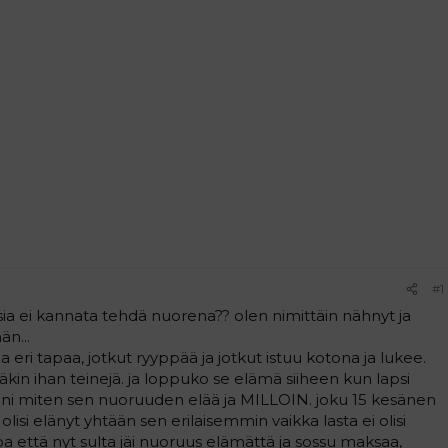
#1
sia ei kannata tehdä nuorena?? olen nimittäin nähnyt ja
än...
eri tapaa, jotkut ryyppää ja jotkut istuu kotona ja lukee.
äkin ihan teinejä. ja loppuko se elämä siiheen kun lapsi
iinni miten sen nuoruuden elää ja MILLOIN. joku 15 kesänen
olisi elänyt yhtään sen erilaisemmin vaikka lasta ei olisi
oa että nyt sulta jäi nuoruus elämättä ja sossu maksaa,