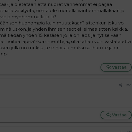
tää? ja oletetaan että nuoret vanhemmat ei pärjää
ttia ja vakityötä, ei sitä ole monella vanhemmallakaan ja
vielä myöhemmällä iällä?
s yhtään sen huonompia kuin muutakaan? sittenkun joku voi
minä uskon. ja yhden ihmisen teot ei leimaa sitten kaikkia,
n mä tiedän yhden 15 kesäsen jolla on lapsi ja nyt se vaan
 hoitaa lapsia"-kommentteja., sillä tähän voin vastata että
en jolla on muksu ja se hoitaa muksusa ihan ite ja on
mpi.
Vastaa
#2
Vastaa