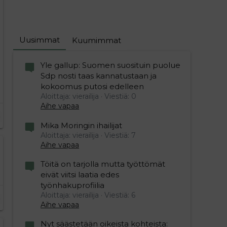
Uusimmat
Kuumimmat
Yle gallup: Suomen suosituin puolue
Sdp nosti taas kannatustaan ja
kokoomus putosi edelleen
Aloittaja: vierailija
Viestiä: 0
Aihe vapaa
Mika Moringin ihailijat
Aloittaja: vierailija
Viestiä: 7
Aihe vapaa
Töitä on tarjolla mutta työttömät
eivät viitsi laatia edes
työnhakuprofiilia
Aloittaja: vierailija
Viestiä: 6
Aihe vapaa
Nyt säästetään oikeista kohteista: