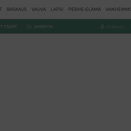
T
RASKAUS
VAUVA
LAPSI
PERHE-ELÄMÄ
VANHEMM
TTÄJÄT
OHJEITA
Kirjaudu