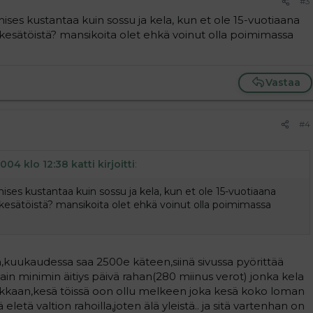
#3
es kustantaa kuin sossu ja kela, kun et ole 15-vuotiaana
esätöistä? mansikoita olet ehkä voinut olla poimimassa
Vastaa
#4
004 klo 12:38 katti kirjoitti
:
es kustantaa kuin sossu ja kela, kun et ole 15-vuotiaana
esätöistä? mansikoita olet ehkä voinut olla poimimassa
ä,kuukaudessa saa 2500e käteen,siinä sivussa pyörittää
in minimin äitiys päivä rahan(280 miinus verot) jonka kela
kkaan,kesä töissä oon ollu melkeen joka kesä koko loman
 eletä valtion rahoilla,joten älä yleistä.. ja sitä vartenhan on