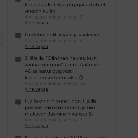
kotoutus, kehitysapu ja järjestötuet
vihdoin kuriin
Aloittaja: vierailija
Viestiä: 2
Aihe vapaa
Uudistus politiikkaan ja vaaleihin
Aloittaja: vierailija
Viestiä: 4
Aihe vapaa
Sillälailla: ”Olin ihan hauras, kuin
vanha mummo” Jonna Aaltonen,
46, sairastui pysyvästi
koronarokotteen takia 😢
Aloittaja: vierailija
Viestiä: 26
Aihe vapaa
Hjallis on niin onnellinen, Hjallis
pääsee naimisiin kauniin ja niin
mukavan Jasminen kanssa 🥳
Aloittaja: vierailija
Viestiä: 3
Aihe vapaa
Nasima Razmyarin (SDP) maanmies