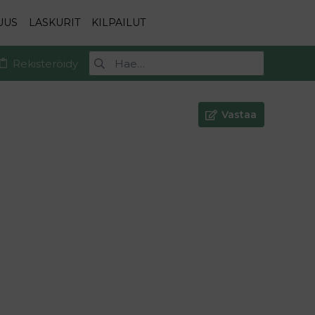
UUS
LASKURIT
KILPAILUT
Rekisteröidy
Vastaa