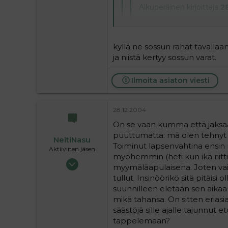
Alkuperäinen kirjoittaja
28
no mutta kukas muu sun e
vuotiaana saanut kokemus
kyllä ne sossun rahat tavalla
olla poimimassa muttei sil
ja niistä kertyy sossun varat.
joo, mutta huomaa että sa
Ilmoita asiaton viesti
tohon täytynee noteerata että
iällä ja saada sen vakiduunin
luultavasti minimi 11.45e/päivä
lapsiperheen tarvii sossussa
verot,joten jos lasket ni ostat
oot äitiyslomalla. joku josk
28.12.2004
kuukautta riitä! siihe nsitte
sen verran kun se vauva tar
jää käteen,ei mitään. että ei 
On se vaan kumma että jaksaa
minkä lapsi taloon tuo,menee 
puuttumatta: mä olen tehnyt t
NeitiNasu
kelan rahoilla pelkästään pärjää
Toiminut lapsenvahtina ensin m
Aktiivinen jäsen
myöhemmin (heti kun ikä riitti
01.04.2004
myymäläapulaisena. Joten vaik
15 255
tullut. Insinöörikö sitä pitäisi
0
suunnilleen eletään sen aika
36
mikä tahansa. On sitten eriasi
säästöjä sille ajalle tajunnut 
tappelemaan?