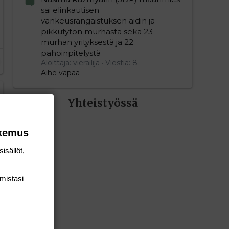
sai elinkautisen
vankeusrangaistuksen äidin ja
pikkutytön murhasta sekä 23
murhan yrityksestä ja 22
pahoinpitelystä
Aloittaja: vierailija
Viestiä: 8
Aihe vapaa
Yhteistyössä
okemus
isällöt,
mis­tasi