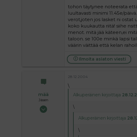
joo, mutta huomaa että sanoi
tohon täytynee noteerata että
saada sen vakiduunin ja maksaa
tarvii sossussa käydä, kelalta s
luultavasti minimi 11.45e/päivä
joku joskus täällä sanokin ett
verot,joten jos lasket ni ostat
vauva tarvitsee elääkseen. et
koko kuukautta riitä! siihe n
menot. mitä jää käteen,ei mitä
taloon. se 100e minkä lapsi 
väärin väittää että kelan rahoi
Ilmoita asiaton viesti
28.12.2004
\
mää
Alkuperäinen kirjoittaja
28.12.2
Jäsen
\
30.05.2004
379
Alkuperäinen kirjoittaja
28.1
0
16
\