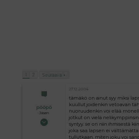
i
t
t
i
t
a
j
a
1
2
Seuraava
27.12.2004
tämäkö on ainut syy miksi lap
kuullut joidenkin vetoavan täh
pööpö
nuoruudenkin voi elää monella 
Jäsen
jotkut on vielä nelikymppinsin
14.07.2004
syntyy. se on niin ihmisestä k
70
joka saa lapsen ei välttämättä 
0
tullutkaan. miten joku voi san