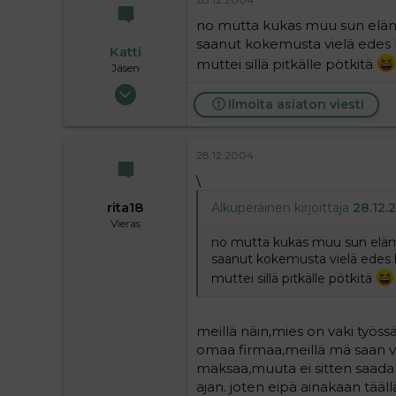
16
no mutta kukas muu sun elämis
saanut kokemusta vielä edes k
Katti
muttei sillä pitkälle pötkitä
Jäsen
24.05.2004
Ilmoita asiaton viesti
259
0
16
28.12.2004
\
rita18
Alkuperäinen kirjoittaja
28.12.2
Vieras
no mutta kukas muu sun elämis
saanut kokemusta vielä edes k
muttei sillä pitkälle pötkitä
meillä näin,mies on vaki työss
omaa firmaa,meillä mä saan va
maksaa,muuta ei sitten saada
ajan. joten eipä ainakaan täällä