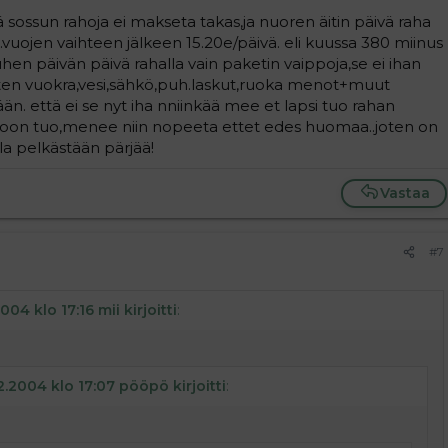
nkin tohon että kouluttautua voi myös myöhemmällä iällä ja
 sossun rahoja ei makseta takas,ja nuoren äitin päivä raha
 takasin ne sossun rahat! ja sitä paisti tuskin lapsiperheen
aa tuet ja sieltähän säkin sen rahas saat kun oot äitiyslomalla.
..vuojen vaihteen jälkeen 15.20e/päivä. eli kuussa 380 miinus
ä vauva kyllä tuo tullessaan myös rahat sen verran kun se
 uhen päivän päivä rahalla vain paketin vaippoja,se ei ihan
tä suu suppuun vaan.
sitten vuokra,vesi,sähkö,puh.laskut,ruoka menot+muut
än. että ei se nyt iha nniinkää mee et lapsi tuo rahan
taloon tuo,menee niin nopeeta ettet edes huomaa..joten on
lla pelkästään pärjää!
Vastaa
#7
004 klo 17:16 mii kirjoitti
:
2.2004 klo 17:07 pööpö kirjoitti
: