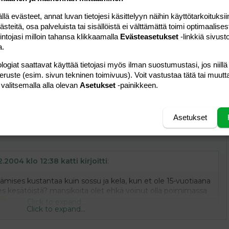
 elääkseen. että suu suppuun vaan.
 evästeet, annat luvan tietojesi käsittelyyn näihin käyttötarkoituksiin
teitä, osa palveluista tai sisällöistä ei välttämättä toimi optimaalisest
Vastaa
intojasi milloin tahansa klikkaamalla
Evästeasetukset
-linkkiä sivust
a.
logiat saattavat käyttää tietojasi myös ilman suostumustasi, jos niillä
peruste (esim. sivun tekninen toimivuus). Voit vastustaa tätä tai muutt
 valitsemalla alla olevan
Asetukset
-painikkeen.
#6
Asetukset
2004 klo 17:07 pööpö kirjoitti
:
2.2004 klo 12:38 katti kirjoitti
:
ises kustantaa kuin sossu ja kela, kun et ole 15-vuotiaana
s kesätöistä? mansikoita olet ehkä voinut olla poimimassa
Click to expand...
Click to expand...