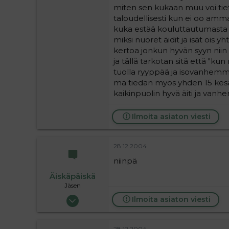
6
miten sen kukaan muu voi tie
taloudellisesti kun ei oo amma
kuka estää kouluttautumasta 
miksi nuoret äidit ja isät oi
kertoa jonkun hyvän syyn niin 
ja tällä tarkotan sitä että "ku
tuolla ryyppää ja isovanhemmat
mä tiedän myös yhden 15 kesäs
kaikinpuolin hyvä äiti ja vanhe
Ilmoita asiaton viesti
28.12.2004
niinpä
Äiskäpäiskä
Jäsen
17.08.2004
Ilmoita asiaton viesti
704
0
28.12.2004