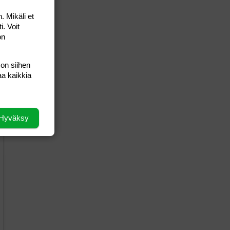
. Mikäli et
i. Voit
on
 on siihen
aa kaikkia
Hyväksy