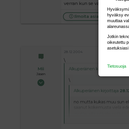
verran kun se vauva tarvitsee
Hyväksymällä
hyväksy eväs
Ilmoita asiaton viesti
muuttaa val
alareunass
Jotkin tekno
oikeutettu 
asetuksiasi
28.12.2004
\
Tietosuoja
Mii
Alkuperäinen kirjoittaja
28.12.
Jäsen
\
24.07.2004
193
Alkuperäinen kirjoittaja
28.1
0
16
no mutta kukas muu sun eläm
saanut kokemusta vielä ede
muttei sillä pitkälle pötkitä