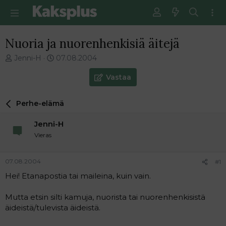
Nuoria ja nuorenhenkisiä äitejä
V
E
Jenni-H
07.08.2004
i
n
e
s
Vastaa
s
i
t
m
Perhe-elämä
i
m
k
ä
Jenni-H
e
i
t
n
Vieras
j
e
u
n
07.08.2004
#1
n
v
a
i
Hei! Etanapostia tai maileina, kuin vain.
l
e
o
s
Mutta etsin silti kamuja, nuorista tai nuorenhenkisistä
i
t
äideistä/tulevista äideistä.
t
i
t