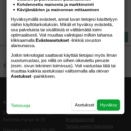
Järjestämätön lista
Kirjoita vastaus...
Tasaa vasemmalle
9
Normal
Tallenna luonnos
Arial
Kohdennettu mainonta ja markkinointi
Fontin koko
Tasaus
Lainaus
Tee uudelleen
Lisää video/media
BBCode-näkymä
Tekstiväri
Paragraph format
Lisää taulukko
Poista muotoilu
Kirjasintyyli
Insert horizontal line
Luonnokset
Yliviivaa
Spoiler
Alleviivattu
Koodi
Rivinsisäinen koodi
Rivinsisäinen spoiler
Kävijämäärien ja mainonnan mittaaminen
10
Poista luonnos
Book Antiqua
Suurenna sisennystä
Heading 1
Keskitä
Hyväksymällä evästeet, annat luvan tietojesi käsittelyyn
12
Courier New
Pienennä sisennystä
Tasaa oikealle
näihin käyttötarkoituksiin. Mikäli et hyväksy evästeitä,
Heading 2
osa palveluista tai sisällöistä ei välttämättä toimi
15
Georgia
Justify text
optimaalisesti. Voit muuttaa valintojasi milloin tahansa
Heading 3
Lähetä vastaus
18
Tahoma
klikkaamalla
Evästeasetukset
-linkkiä sivuston
alareunassa.
22
Times New Roman
Jotkin teknologiat saattavat käyttää tietojasi myös ilman
26
Trebuchet MS
suostumustasi, jos niillä on siihen oikeutettu peruste
Perhe-elämä
(esim. sivun tekninen toimivuus). Voit vastustaa tätä tai
Verdana
muuttaa kaikkia asetuksiasi valitsemalla alla olevan
Asetukset
-painikkeen.
ASIAKASPALVELU
MEDIATIEDOT
Asetukset
Hyväksy
Tietosuoja
Digipalvelut (09) 156 6227
Tekniset tiedot, aikataulut ja
Avoinna ma–pe 8–19
ilmoitushinnat
Tietoa verkon kävijöistä
Painettu lehti (09) 156 665