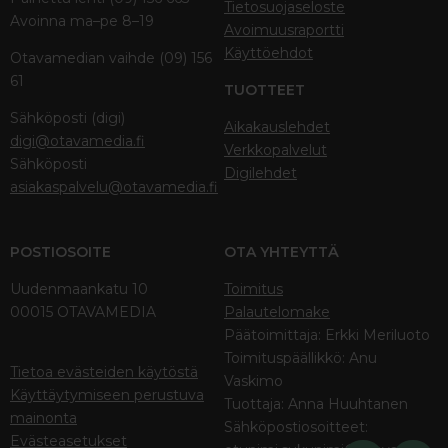
Tietosuojaseloste
Avoinna ma–pe 8–19
Avoimuusraportti
Käyttöehdot
Otavamedian vaihde (09) 156
61
TUOTTEET
Sähköposti (digi)
Aikakauslehdet
digi@otavamedia.fi
Verkkopalvelut
Sähköposti
Digilehdet
asiakaspalvelu@otavamedia.fi
POSTIOSOITE
OTA YHTEYTTÄ
Uudenmaankatu 10
Toimitus
00015 OTAVAMEDIA
Palautelomake
Päätoimittaja: Erkki Meriluoto
Toimituspäällikkö: Anu
Tietoa evästeiden käytöstä
Vaskimo
Käyttäytymiseen perustuva
Tuottaja: Anna Huuhtanen
mainonta
Sähköpostiosoitteet:
Evästeasetukset