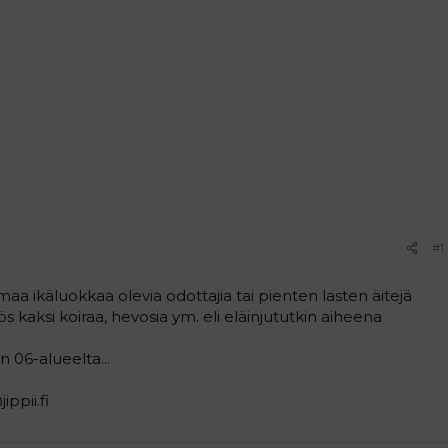
#1
maa ikäluokkaa olevia odottajia tai pienten lasten äitejä
yös kaksi koiraa, hevosia ym. eli eläinjututkin aiheena
en 06-alueelta...
ppii.fi