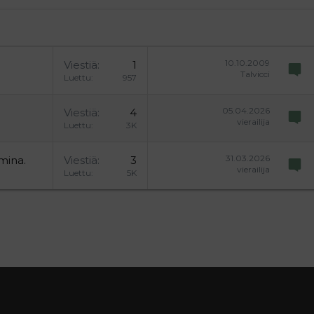
10.10.2009
Viestiä
1
Talvicci
Luettu
957
05.04.2026
Viestiä
4
vierailija
Luettu
3K
31.03.2026
mina.
Viestiä
3
vierailija
Luettu
5K