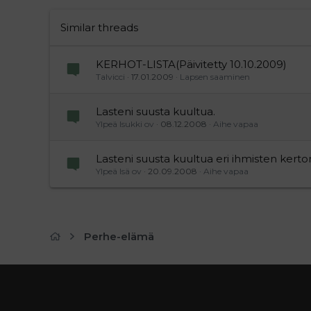
Times New Roman
Trebuchet MS
Similar threads
Verdana
KERHOT-LISTA(Päivitetty 10.10.2009)
Talvicci
17.01.2009
Lapsen saaminen
Lasteni suusta kuultua.
Ylpeä Isukki ov
08.12.2008
Aihe vapaa
Lasteni suusta kuultua eri ihmisten kerto
Ylpeä Isä ov
20.09.2008
Aihe vapaa
Perhe-elämä