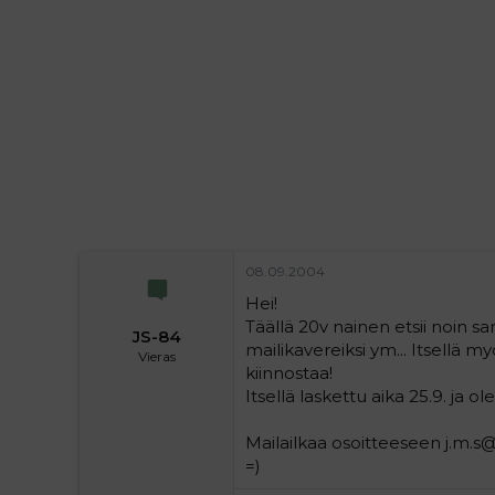
i
t
t
i
t
a
j
a
08.09.2004
Hei!
Täällä 20v nainen etsii noin sa
JS-84
mailikavereiksi ym... Itsellä m
Vieras
kiinnostaa!
Itsellä laskettu aika 25.9. ja ol
Mailailkaa osoitteeseen j.m.s@ji
=)