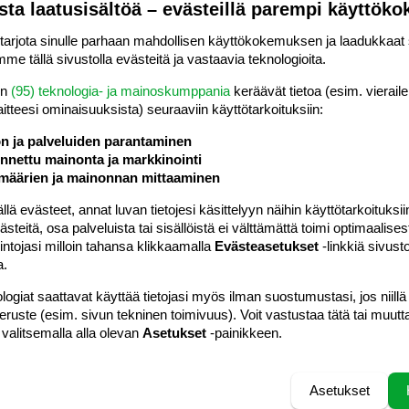
Vastaa
sta laatusisältöä – evästeillä parempi käyttök
rjota sinulle parhaan mahdollisen käyttökokemuksen ja laadukkaat s
me tällä sivustolla evästeitä ja vastaavia teknologioita.
#4
i äiti. Raskausviikkoja on kertynyt 18. Haluaisin maili/kirje
en
(95) teknologia- ja mainoskumppania
keräävät tietoa (esim. vieraile
eistä. Mailaile
laitteesi ominaisuuk­sista) seuraaviin käyttötarkoituksiin:
ön ja palveluiden parantaminen
nettu mainonta ja markkinointi
Vastaa
määrien ja mainonnan mittaaminen
 evästeet, annat luvan tietojesi käsittelyyn näihin käyttötarkoituksiin
#5
teitä, osa palveluista tai sisällöistä ei välttämättä toimi optimaalisest
intojasi milloin tahansa klikkaamalla
Evästeasetukset
-linkkiä sivust
apsen äiti.
a.
ähellä sydäntäni, olen aikoinaan omistanut niitä kaksi
logiat saattavat käyttää tietojasi myös ilman suostumustasi, jos niillä
peruste (esim. sivun tekninen toimivuus). Voit vastustaa tätä tai muutt
oitteeseeni cniemel@yahoo.com
 valitsemalla alla olevan
Asetukset
-painikkeen.
taa mailia tulemaan!!
Vastaa
Asetukset