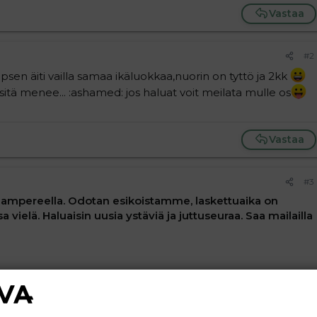
Vastaa
#2
apsen äiti vailla samaa ikäluokkaa,nuorin on tyttö ja 2kk
 sitä menee... :ashamed: jos haluat voit meilata mulle os
Vastaa
#3
Tampereella. Odotan esikoistamme, laskettuaika on
sa vielä. Haluaisin uusia ystäviä ja juttuseuraa. Saa mailailla