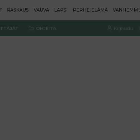
T
RASKAUS
VAUVA
LAPSI
PERHE-ELÄMÄ
VANHEMM
TTÄJÄT
OHJEITA
Kirjaudu