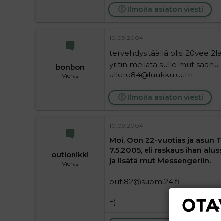
Ilmoita asiaton viesti
10.09.2004
tervehdys!täällä olisi 20vee 2l
yritin meilata sulle mut saanu
bonbon
allero84@luukku.com
Vieras
Ilmoita asiaton viesti
10.09.2004
Moi. Oon 22-vuotias ja asun 
7.5.2005, eli raskaus ihan alus
outionikki
ja lisätä mut Messengeriin.
Vieras
outi82@suomi24.fi
=)