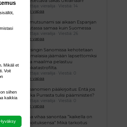
lähetettävä takas Ukrainaan!
okemus
Aloittaja: vierailija
Viestiä: 14
Aihe vapaa
isällöt,
Mamutsunami sai aikaan Espanjan
Ceutassa samaa kuin Suomessa
mis­tasi
Aloittaja: vierailija
Viestiä: 26
Aihe vapaa
Helsingin Sanomissa kehotetaan
suomalaisia jäämään lapsettomiksi
jotta maailma pelastuu
. Mikäli et
ekokatastrofilta.
i. Voit
Aloittaja: vierailija
Viestiä: 0
on
Aihe vapaa
Iltasanomien pääkirjoitus: Entä jos
 on siihen
Riikka Purrasta tulisi pääministeri?
aa kaikkia
Aloittaja: vierailija
Viestiä: 0
Aihe vapaa
Juha vihaa sanontaa ”kaikella on
Hyväksy
tarkoituksensa” Mikä tarkoitus