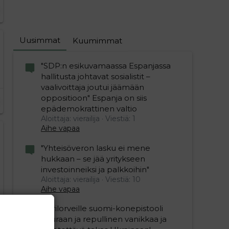
Uusimmat
Kuumimmat
"SDP:n esikuvamaassa Espanjassa
hallitusta johtavat sosialistit –
vaalivoittaja joutui jäämään
oppositioon" Espanja on siis
epädemokrattinen valtio
Aloittaja: vierailija
Viestiä: 1
Aihe vapaa
"Yhteisöveron lasku ei mene
hukkaan – se jää yritykseen
investoinneiksi ja palkkoihin"
Aloittaja: vierailija
Viestiä: 10
Aihe vapaa
Ukrilorveille suomi-konepistooli
kouraan ja repullinen vanikkaa ja