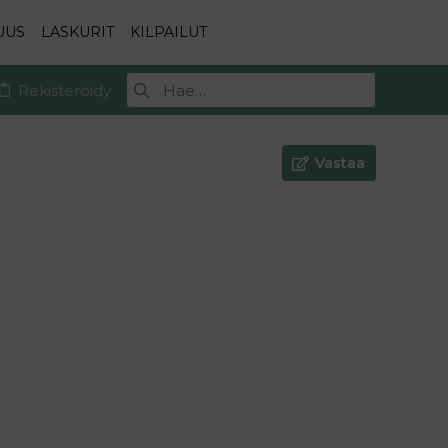
UUS
LASKURIT
KILPAILUT
Rekisteröidy
Vastaa