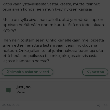
kiitos vaan ystävällisestä vastauksesta, muttei tainnut
osua aivan kohdalleen mun kysymyksen kanssa?
Mulla on kyllä aivot ihan tallella, että ymmärrän lapsen
oppivan heräämään ennen kuutta. Sitä en todellakaan
kysynyt.
Ihan näin toistamiseen: Onko kenellekään mielipidettä
siihen etten herättäisi lastani vaan veisin nukkuvana
hoitoon. Onko jollain tullut jonkinnäkösiä traumoja siitä
että herää eri paikassa tai onko joku jostain viisaasta
kirjasta lukenut aiheesta?
Ilmoita asiaton viesti
Vastaa
just joo
Vieras
30.05.2006
#4