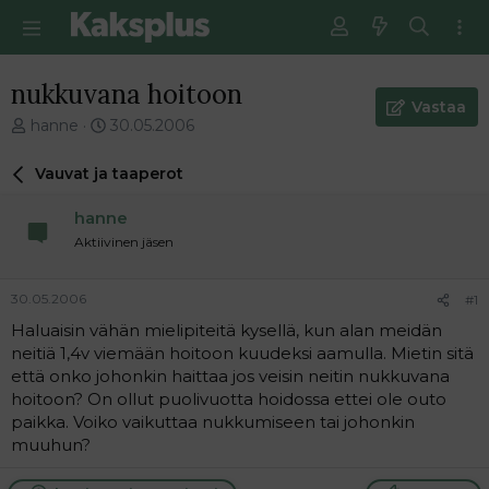
nukkuvana hoitoon
Vastaa
V
E
hanne
30.05.2006
i
n
e
s
Vauvat ja taaperot
s
i
t
m
hanne
i
m
Aktiivinen jäsen
k
ä
e
i
t
n
30.05.2006
#1
j
e
Haluaisin vähän mielipiteitä kysellä, kun alan meidän
u
n
neitiä 1,4v viemään hoitoon kuudeksi aamulla. Mietin sitä
n
v
a
i
että onko johonkin haittaa jos veisin neitin nukkuvana
l
e
hoitoon? On ollut puolivuotta hoidossa ettei ole outo
o
s
paikka. Voiko vaikuttaa nukkumiseen tai johonkin
i
t
muuhun?
t
i
t