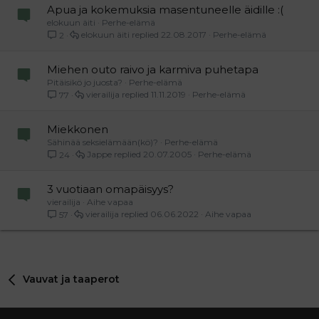
Apua ja kokemuksia masentuneelle äidille :(
elokuun äiti
Perhe-elämä
elokuun äiti
22.08.2017
Perhe-elämä
2
Miehen outo raivo ja karmiva puhetapa
Pitäisikö jo juosta?
Perhe-elämä
vierailija
11.11.2019
Perhe-elämä
77
Miekkonen
Sähinää seksielämään(kö)?
Perhe-elämä
Jappe
20.07.2005
Perhe-elämä
24
3 vuotiaan omapäisyys?
vierailija
Aihe vapaa
vierailija
06.06.2022
Aihe vapaa
57
Vauvat ja taaperot