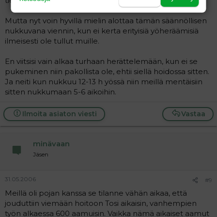
tiedä.
Mutta nyt voin hyvillä mielin alottaa tämän säännöllisen
nukkuvana viennin, kun ei kerta erityisiä yöheräämisiä
ilmeisesti ole tullut muille.
En viitsisi vain alkaa turhaan herättelemään, kun ei se
pukeminen niin pakollista ole, ehtii siellä hoidossa sitten.
Ja neiti kun nukkuu 12-13 h yössä niin meillä mentäisiin
sitten nukkumaan 5-6 aikoihin.
Ilmoita asiaton viesti
Vastaa
minävaan
Jäsen
31.05.2006
#9
Meillä oli pojan kanssa se tilanne vähän aikaa, että
jouduttiin viemään hoitoon Tosi aikaisin, vanhempien
työn alkaessa 600 aamuisin. Vaikka nämä aikaiset aamut