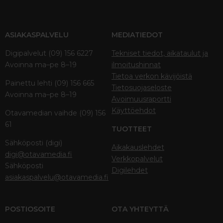
ASIAKASPALVELU
MEDIATIEDOT
Digipalvelut (09) 156 6227
Tekniset tiedot, aikataulut ja
Avoinna ma–pe 8–19
ilmoitushinnat
Tietoa verkon kävijöistä
Painettu lehti (09) 156 665
Tietosuojaseloste
Avoinna ma–pe 8–19
Avoimuusraportti
Käyttöehdot
Otavamedian vaihde (09) 156
61
TUOTTEET
Sähköposti (digi)
Aikakauslehdet
digi@otavamedia.fi
Verkkopalvelut
Sähköposti
Digilehdet
asiakaspalvelu@otavamedia.fi
POSTIOSOITE
OTA YHTEYTTÄ