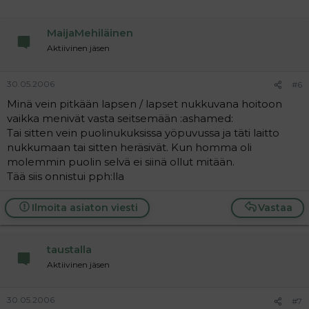
MaijaMehiläinen
Aktiivinen jäsen
30.05.2006
#6
Minä vein pitkään lapsen / lapset nukkuvana hoitoon
vaikka menivät vasta seitsemään :ashamed:
Tai sitten vein puolinukuksissa yöpuvussa ja täti laitto
nukkumaan tai sitten heräsivät. Kun homma oli
molemmin puolin selvä ei siinä ollut mitään.
Tää siis onnistui pph:lla
Ilmoita asiaton viesti
Vastaa
taustalla
Aktiivinen jäsen
30.05.2006
#7