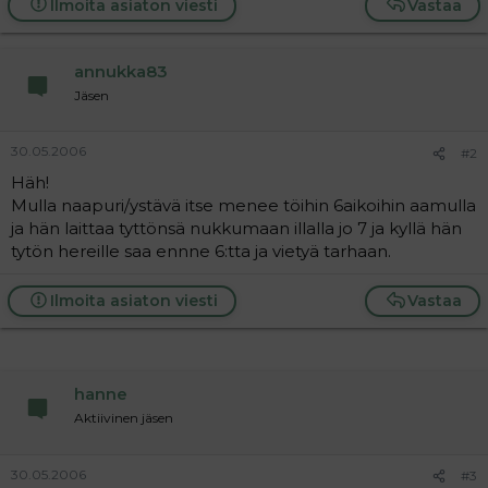
Ilmoita asiaton viesti
Vastaa
a
j
a
annukka83
Jäsen
30.05.2006
#2
Häh!
Mulla naapuri/ystävä itse menee töihin 6aikoihin aamulla
ja hän laittaa tyttönsä nukkumaan illalla jo 7 ja kyllä hän
tytön hereille saa ennne 6:tta ja vietyä tarhaan.
Ilmoita asiaton viesti
Vastaa
hanne
Aktiivinen jäsen
30.05.2006
#3