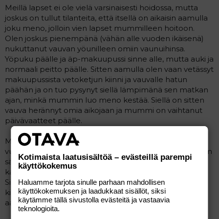
Meillä lapset ei ole vielä varsinaisesti hoidossa, mutta
joskus on tullut tilanteita, että itsellä on aikaisin aamulla
joku meno, jolloin vien lapset mummilleen hoitoon.
Olen joskus pienempänä (vähän alle vuoden ikäisenä)
nukuttanut vauvan yöunilleen omiin vaunuihinsa.
Yöpuku päälle ja äp-makuupussi sinne alle, mutta auki ja
normaali peitto päälle. Sitten aamulla olen vaan vetässyt
makuupussista vetoketjun kiinni ja vauvalle hatun
päähän ja on tuo pysynyt siellä lämpimänä sen matkan
ajan, minkä mummin luo meno kestää. Siellä on sitten
vauva herännyt omia aikojaan ja mummi on vaihtanut
päivävaatteet päälle.
Myös anoppi kertoo legendaa miehestäni, joka vielä 5-
vuotaanakin nukkui koko sen ajan kun aamulla kiskottiin
Kotimaista laatusisältöä – evästeillä parempi
sängystä ylös ja makuultaan puettiin eteisen lattialla ja
käyttökokemus
kannettiin viltin mutkassa naapuritaloon hoitotädille.
Siellä sitten oli poikaa varten patja lattialla, jonne hänet
Haluamme tarjota sinulle parhaan mahdollisen
käyttökokemuksen ja laadukkaat sisällöt, siksi
kipattiin nukkumaan ja sieltä hän sitten heräsi
käytämme tällä sivustolla evästeitä ja vastaavia
aamupalalle.
teknologioita.