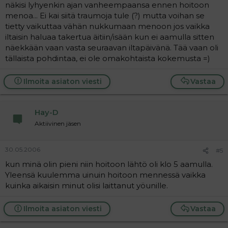
näkisi lyhyenkin ajan vanheempaansa ennen hoitoon
menoa... Ei kai siitä traumoja tule (?) mutta voihan se
tietty vaikuttaa vähän nukkumaan menoon jos vaikka
iltaisin haluaa takertua äitiin/isään kun ei aamulla sitten
näekkään vaan vasta seuraavan iltapäivänä. Tää vaan oli
tällaista pohdintaa, ei ole omakohtaista kokemusta =)
Ilmoita asiaton viesti
Vastaa
Hay-D
Aktiivinen jäsen
30.05.2006
#5
kun minä olin pieni niin hoitoon lähtö oli klo 5 aamulla.
Yleensä kuulemma uinuin hoitoon mennessä vaikka
kuinka aikaisin minut olisi laittanut yöunille.
Ilmoita asiaton viesti
Vastaa