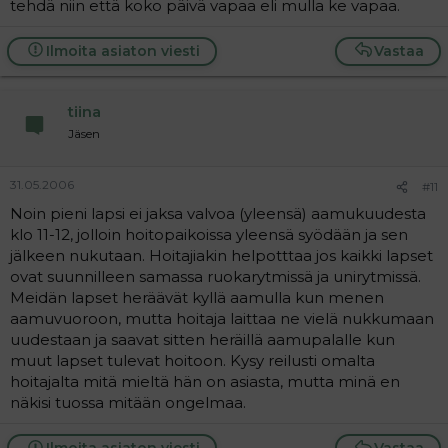
tehdä niin että koko päivä vapaa eli mulla ke vapaa.
Ilmoita asiaton viesti
Vastaa
tiina
Jäsen
31.05.2006
#11
Noin pieni lapsi ei jaksa valvoa (yleensä) aamukuudesta
klo 11-12, jolloin hoitopaikoissa yleensä syödään ja sen
jälkeen nukutaan. Hoitajiakin helpotttaa jos kaikki lapset
ovat suunnilleen samassa ruokarytmissä ja unirytmissä.
Meidän lapset heräävät kyllä aamulla kun menen
aamuvuoroon, mutta hoitaja laittaa ne vielä nukkumaan
uudestaan ja saavat sitten heräillä aamupalalle kun
muut lapset tulevat hoitoon. Kysy reilusti omalta
hoitajalta mitä mieltä hän on asiasta, mutta minä en
näkisi tuossa mitään ongelmaa.