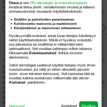
Eli näillä kokemuksilla sanoisin, että kun kerran
Otava
ja sen
(95) teknologia- ja mainoskumppania
hoitopaikka ja hoitaja ovat lapselle tuttuja, niin vie
keräävät tietoa (esim. vierailemis­tasi sivuista ja laitteesi
ominaisuuk­sista) seuraaviin käyttötarkoituksiin:
nukkuvana vaan! Eipähän tartte pientä raastaa sängystä
ylös niin tolkuttoman aikaisin.
Sisällön ja palveluiden parantaminen
Kohdennettu mainonta ja markkinointi
Ilmoita asiaton viesti
Vastaa
Kävijämäärien ja mainonnan mittaaminen
Hyväksymällä evästeet, annat luvan tietojesi käsittelyyn
näihin käyttötarkoituksiin. Mikäli et hyväksy evästeitä,
hanne
osa palveluista tai sisällöistä ei välttämättä toimi
Aktiivinen jäsen
optimaalisesti. Voit muuttaa valintojasi milloin tahansa
klikkaamalla
Evästeasetukset
-linkkiä sivuston
alareunassa.
30.05.2006
#8
Jotkin teknologiat saattavat käyttää tietojasi myös ilman
Kiitos kokemuksista, ilmeisesti ei ole ongelmia sen
suostumustasi, jos niillä on siihen oikeutettu peruste
kummemmin tullut kun lapsi vaan on tottunut tohon
(esim. sivun tekninen toimivuus). Voit vastustaa tätä tai
aamulliseen menoon. Minä olen tämän puolenvuoden
muuttaa kaikkia asetuksiasi valitsemalla alla olevan
aikana minkä neiti on hoidossa ollut nelisen kertaa vienyt
Asetukset
-painikkeen.
nukkuvana, eli herännyt sitten yhtäkkiä hoidossa.
Ajattelin että tuli, ainakin kun ei ollut tottunut, sitä
tarkistamista sitten seuraavana aamuna että olenko nyt
kotona vai missä. Eipä noista lapsukaisten ajatuksista
Asetukset
Hyväksy
Tietosuoja