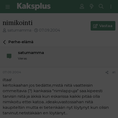
nimikointi
Vastaa
V
E
satumamma
07.09.2004
i
n
e
s
Perhe-elämä
s
i
t
m
satumamma
i
m
Vieras
k
ä
e
i
t
n
07.09.2004
#1
j
e
iltaa!
u
n
kertokaahan jos tiedätte,mistä niitä vaatteisiin
n
v
a
i
ommeltavia (?) kankaisia "nimilappuja" saa.kipeesti
l
e
tarvisin niitä ja äkkiä kun eskarissa kaikki pitää olla
o
s
nimikoitu ettei katoa...ideakuvastossahan niitä
i
t
kaupiteltiin mutta ei tietenkään nyt löytynyt kun olisin
t
i
tarvinut.netistäkään en löytänyt...
t