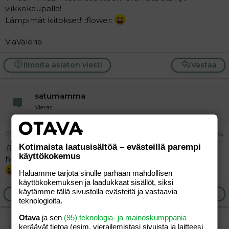
viikkokaupalla!
Lämpimät kiitokset!! :flower:
ViaValeria
Ilmoita asiaton viesti
Vastaa
satumamma
Vieras
08.09.2004
#4
Kotimaista laatusisältöä – evästeillä parempi
:flower:
käyttökokemus
hei ja kiitokset munkin puolestani,olipa hyvä että löytyi
Haluamme tarjota sinulle parhaan mahdollisen
käyttökokemuksen ja laadukkaat sisällöt, siksi
käytämme tällä sivustolla evästeitä ja vastaavia
Ilmoita asiaton viesti
Vastaa
teknologioita.
Otava
ja sen
(95) teknologia- ja mainoskumppania
keräävät tietoa (esim. vierailemis­tasi sivuista ja laitteesi