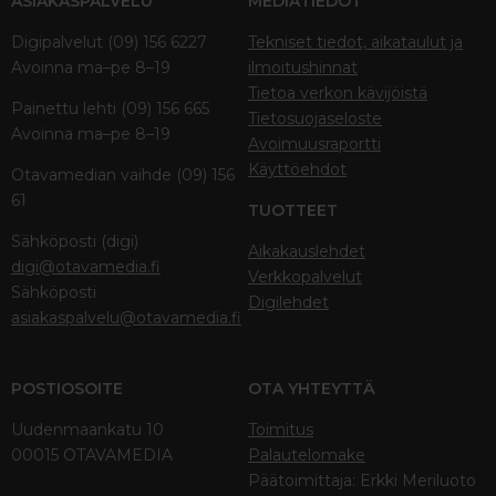
ASIAKASPALVELU
MEDIATIEDOT
Digipalvelut (09) 156 6227
Tekniset tiedot, aikataulut ja
Avoinna ma–pe 8–19
ilmoitushinnat
Tietoa verkon kävijöistä
Painettu lehti (09) 156 665
Tietosuojaseloste
Avoinna ma–pe 8–19
Avoimuusraportti
Käyttöehdot
Otavamedian vaihde (09) 156
61
TUOTTEET
Sähköposti (digi)
Aikakauslehdet
digi@otavamedia.fi
Verkkopalvelut
Sähköposti
Digilehdet
asiakaspalvelu@otavamedia.fi
POSTIOSOITE
OTA YHTEYTTÄ
Uudenmaankatu 10
Toimitus
00015 OTAVAMEDIA
Palautelomake
Päätoimittaja: Erkki Meriluoto