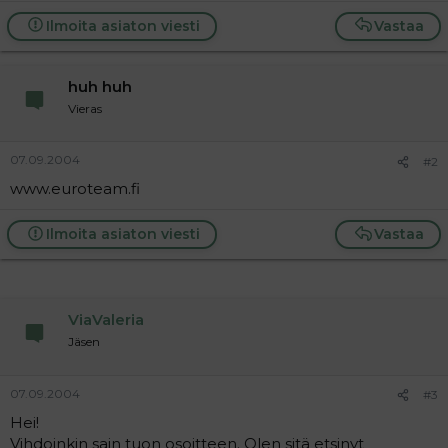
a
Ilmoita asiaton viesti
Vastaa
j
a
huh huh
Vieras
07.09.2004
#2
www.euroteam.fi
Ilmoita asiaton viesti
Vastaa
ViaValeria
Jäsen
07.09.2004
#3
Hei!
Vihdoinkin sain tuon osoitteen. Olen sitä etsinyt