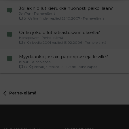
Jollakin ollut kierukka huonosti paikoillaan?
JenPen
Perhe-elämä
finnfinder
23.10.2007
Perhe-elämä
2
Onko joku ollut ratsastusvaelluksella?
Horsepower
Perhe-elämä
lyydia 2001
15.02.2006
Perhe-elämä
1
Myydäänkö jossain paperipusseja leiville?
leipuri
Aihe vapaa
vierailija
12.12.2016
Aihe vapaa
13
Perhe-elämä