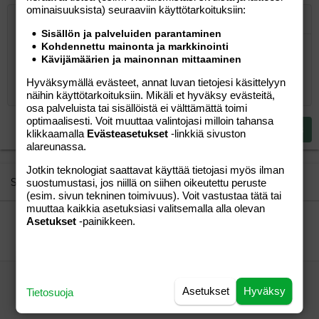
ominaisuuk­sista) seuraaviin käyttötarkoituksiin:
Järjestetty lista
Lihavoitu
Kursivoitu
Laajennettuun editoriin…
Lista
Laajennettuun editoriin…
Lisää hyperlinkki
Lisää kuva
Hymiöt
Laajennettuun editorii
Kumoa
Laajennettuu
Esikat
Sisällön ja palveluiden parantaminen
Kohdennettu mainonta ja markkinointi
Järjestämätön lista
Kirjoita vastaus...
Tasaa vasemmalle
9
Normal
Tallenna luonnos
Arial
Fontin koko
Tasaus
Lainaus
Tee uudelleen
Lisää video/media
BBCode-näkymä
Tekstiväri
Paragraph format
Lisää taulukko
Poista muotoilu
Kirjasintyyli
Insert horizontal line
Luonnokset
Yliviivaa
Spoiler
Alleviivattu
Koodi
Rivinsisäinen koodi
Rivinsisäinen spoiler
Kävijämäärien ja mainonnan mittaaminen
10
Poista luonnos
Book Antiqua
Suurenna sisennystä
Heading 1
Keskitä
Hyväksymällä evästeet, annat luvan tietojesi käsittelyyn
12
Courier New
näihin käyttötarkoituksiin. Mikäli et hyväksy evästeitä,
Pienennä sisennystä
Tasaa oikealle
Heading 2
osa palveluista tai sisällöistä ei välttämättä toimi
15
Georgia
optimaalisesti. Voit muuttaa valintojasi milloin tahansa
Justify text
Heading 3
Lähetä vastaus
klikkaamalla
Evästeasetukset
-linkkiä sivuston
18
Tahoma
alareunassa.
22
Times New Roman
Jotkin teknologiat saattavat käyttää tietojasi myös ilman
26
Trebuchet MS
Similar threads
suostumustasi, jos niillä on siihen oikeutettu peruste
(esim. sivun tekninen toimivuus). Voit vastustaa tätä tai
Verdana
muuttaa kaikkia asetuksiasi valitsemalla alla olevan
Vaatteiden nimikointi
Asetukset
-painikkeen.
päiväkoti alkaa
Aihe vapaa
"Pikkupee"
30.12.2014
Aihe vapaa
35
ihmeellistä kipua?? rv.8
Asetukset
Hyväksy
Tietosuoja
äippä
Perhe-elämä
jybis
19.12.2006
Perhe-elämä
2