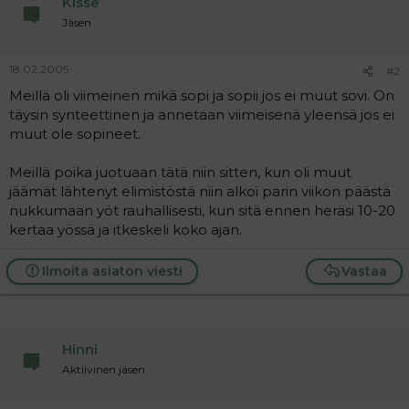
Kisse
a
Jäsen
j
a
18.02.2005
#2
Meillä oli viimeinen mikä sopi ja sopii jos ei muut sovi. On
täysin synteettinen ja annetaan viimeisenä yleensä jos ei
muut ole sopineet.
Meillä poika juotuaan tätä niin sitten, kun oli muut
jäämät lähtenyt elimistöstä niin alkoi parin viikon päästä
nukkumaan yöt rauhallisesti, kun sitä ennen heräsi 10-20
kertaa yössä ja itkeskeli koko ajan.
Ilmoita asiaton viesti
Vastaa
Hinni
Aktiivinen jäsen