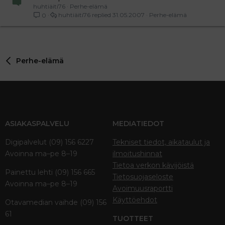
huhtiäiti76
Perhe-elämä
huhtiäiti76
31.05.2007
Perhe-elämä
0
Perhe-elämä
ASIAKASPALVELU
MEDIATIEDOT
Digipalvelut (09) 156 6227
Tekniset tiedot, aikataulut ja
Avoinna ma–pe 8–19
ilmoitushinnat
Tietoa verkon kävijöistä
Painettu lehti (09) 156 665
Tietosuojaseloste
Avoinna ma–pe 8–19
Avoimuusraportti
Käyttöehdot
Otavamedian vaihde (09) 156
61
TUOTTEET