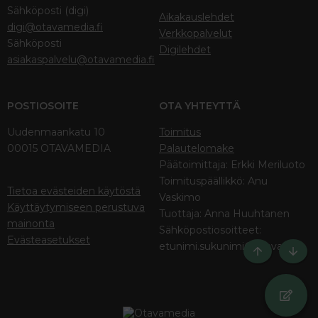
Sähköposti (digi)
Aikakauslehdet
digi@otavamedia.fi
Verkkopalvelut
Sähköposti
Digilehdet
asiakaspalvelu@otavamedia.fi
POSTIOSOITE
OTA YHTEYTTÄ
Uudenmaankatu 10
Toimitus
00015 OTAVAMEDIA
Palautelomake
Päätoimittaja: Erkki Meriluoto
Toimituspäällikkö: Anu
Tietoa evästeiden käytöstä
Vaskimo
Käyttäytymiseen perustuva
Tuottaja: Anna Huuhtanen
mainonta
Sähköpostiosoitteet:
Evästeasetukset
etunimi.sukunimi@otava.fi
Ylös
Bott