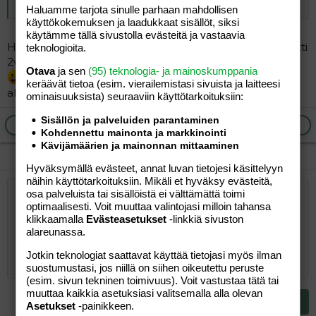
lääkärin mukaan mehu ja vitamiinilinjalle siirrytään.
Haluamme tarjota sinulle parhaan mahdollisen
käyttökokemuksen ja laadukkaat sisällöt, siksi
käytämme tällä sivustolla evästeitä ja vastaavia
Haettiin 3kk satsi varmaan päivää ennen kun poika täytti
teknologioita.
2v. ja juotettiin sitä, mutta parani allergiasta 2-vuotiaana
Otava
ja sen
(95) teknologia- ja mainoskumppania
ONNEKSI, en tiedä mitä olisimme tehneet ja sai
keräävät tietoa (esim. vierailemis­tasi sivuista ja laitteesi
alkaa juomaan suoraan 1. maitoa.
ominaisuuk­sista) seuraaviin käyttötarkoituksiin:
Sisällön ja palveluiden parantaminen
Ilmoita asiaton viesti
Vastaa
Kohdennettu mainonta ja markkinointi
Kävijämäärien ja mainonnan mittaaminen
Hyväksymällä evästeet, annat luvan tietojesi käsittelyyn
näihin käyttötarkoituksiin. Mikäli et hyväksy evästeitä,
osa palveluista tai sisällöistä ei välttämättä toimi
Järjestetty lista
Lihavoitu
Kursivoitu
Laajennettuun editoriin…
Lista
Laajennettuun editoriin…
Lisää hyperlinkki
Lisää kuva
Hymiöt
Laajennettuun editorii
Kumoa
Laajennettuu
Esikat
optimaalisesti. Voit muuttaa valintojasi milloin tahansa
klikkaamalla
Evästeasetukset
-linkkiä sivuston
Järjestämätön lista
Kirjoita vastaus...
Tasaa vasemmalle
9
Normal
Tallenna luonnos
Arial
Fontin koko
Tasaus
Lainaus
Tee uudelleen
Lisää video/media
BBCode-näkymä
Tekstiväri
Paragraph format
Lisää taulukko
Poista muotoilu
Kirjasintyyli
Insert horizontal line
Luonnokset
Yliviivaa
Spoiler
Alleviivattu
Koodi
Rivinsisäinen koodi
Rivinsisäinen spoiler
alareunassa.
10
Poista luonnos
Book Antiqua
Suurenna sisennystä
Heading 1
Keskitä
Jotkin teknologiat saattavat käyttää tietojasi myös ilman
12
Courier New
suostumustasi, jos niillä on siihen oikeutettu peruste
Pienennä sisennystä
Tasaa oikealle
Heading 2
(esim. sivun tekninen toimivuus). Voit vastustaa tätä tai
15
Georgia
muuttaa kaikkia asetuksiasi valitsemalla alla olevan
Justify text
Heading 3
Lähetä vastaus
Asetukset
-painikkeen.
18
Tahoma