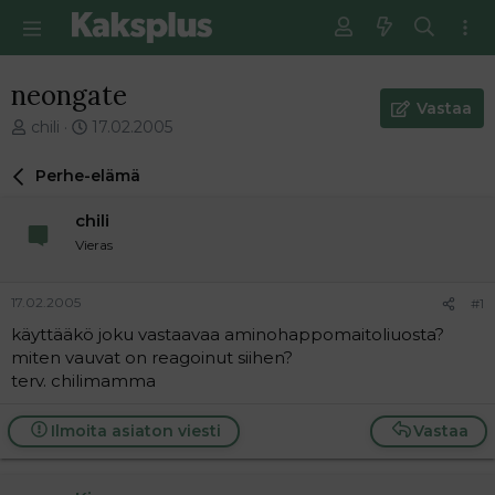
neongate
Vastaa
V
E
chili
17.02.2005
i
n
e
s
Perhe-elämä
s
i
t
m
chili
i
m
Vieras
k
ä
e
i
t
n
17.02.2005
#1
j
e
käyttääkö joku vastaavaa aminohappomaitoliuosta?
u
n
miten vauvat on reagoinut siihen?
n
v
a
i
terv. chilimamma
l
e
o
s
Ilmoita asiaton viesti
Vastaa
i
t
t
i
t