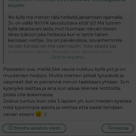
kirjoitti
:
No kyllä mä menen tällä hetkellä jaksamisen rajamailla.
3v. on välillä NIIIIIN raivostuttava että! \|O Mä tunnen
kyllä rakastavani lasta, mut huomaan olevani iloinen
lähes tulkoon joka hetkestä kun ei tartte hänen
kanssaan viettää. Jos on päiväkodissa, isovanhemmilla
tai isän kanssa niin mä vaan nautin. Joka asiasta saa
kinata ja kun sattuu olemaan vielä aika energinen
Click to expand...
pakkaus niin ite ei vaan meinaa jaksaa. Tunnen tästä
ajoittain huonoa omaatuntoa, kun työnnän lapsen niin
Peesailen sua, meillä 5kk vauva nukkuu kyllä yöt ja on
mielelläni muiden hoitoon. Nyt kun meillä on vielä 2kk:n
ikäinen vauva joka valvottaa toisinaan niin pinna on tosi
muutenkin helppo. Mutta miehen pitkät työpäivät ja
kireällä. Toivon et tää uhma loppuis joskus, mut oon
väsyneet illat ei pienennä minun taakkaani yhtään. 3v:n
kuullu et se tapahtuu sit ehkä kakskymppisenä... hoh
kyselyikä rasittaa ja aina kun aikaa liikenee kotitöiltä,
hoijaa!!
pitäisi olla leikkimässä.
Joskus tuntuu kuin olisi 3 lapsen yh, kun mieskin kyselee
mitä typerimpiä asioita ja olettaa että kaikki tehdään
nenän eteen!
:'(
Ilmoita asiaton viesti
Vastaa