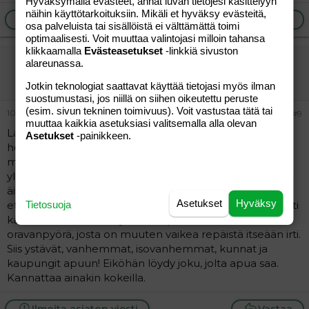
Hyväksymällä evästeet, annat luvan tietojesi käsittelyyn
näihin käyttötarkoituksiin. Mikäli et hyväksy evästeitä,
Ilmoita asiaton viesti
Vastaa
osa palveluista tai sisällöistä ei välttämättä toimi
optimaalisesti. Voit muuttaa valintojasi milloin tahansa
klikkaamalla
Evästeasetukset
-linkkiä sivuston
äiti79
alareunassa.
Jäsen
Jotkin teknologiat saattavat käyttää tietojasi myös ilman
suostumustasi, jos niillä on siihen oikeutettu peruste
(esim. sivun tekninen toimivuus). Voit vastustaa tätä tai
10.09.2004
#9
muuttaa kaikkia asetuksiasi valitsemalla alla olevan
Lapsen kasvatus on rankkaa työtä, joka koettelee usein
Asetukset
-painikkeen.
hermoja varmasti jokaisella äidillä/huoltajalla! Siihen saa
myös apua, jos vain viitsii ottaa asioista selvää, niellä
ylpeytensä ja pyytää. Monesta kirjoituksesta käy ilmi
äitien todella taistelevan jaksamisensa rajamailla. Miksi
Asetukset
Hyväksy
ette pyydä apua tilanteeseenne??? Siitä todennäköisesti
Tietosuoja
kärsii itsenne lisäksi myös muu perhe. Lisäksi se on
oravanpyörä, josta on muuten vaikea repäistä itseään irti.
Siis ystävät, vanhemmat, isovanhemmat, kunnat ja
kaupungit apuun! Eiköhän löydy joku, jolta apua saa.
Kannattaa ainakin kokeilla.
Ilmoita asiaton viesti
Vastaa