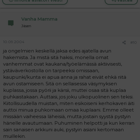
Vanha Mamma
Jäsen
10.09.2004
#10
ja ongelmien keskellä jaksa edes ajatella avun
hakemista. Ja mistä sitä hakisi, monella omat
vanhemmat ovat kaukana/työelämässä aktiivisesti,
ystäväverkostolla on tarpeeksi omissaan,
kaupunki/kunta ei apua anna ja rahat eivät ehkä riitä
avun ostamiseen. Sitä on sellaisessa väsymyksen
kuplassa, jossa pyörii ja kärsii, muttei osaa sitä kuplaa
puhkaistakaan. Auttaisi, jos joku ulkopuolinen sen tekisi.
Kiitollisuudella muistan, miten esikoiseni kerhokaveri äiti
auttoi minua puhkomaan omaa kuplaani. Emme olleet
missään vaiheessa läheisiä, mutta jostain syystä pystyin
hänelle avautumaan. Puhuminen helpotti ja kun kerran
sain sanaisen arkkuni auki, pystyin asiani kertomaan
muillekin.