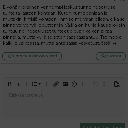
Eiköhän jokainen vanhempi joskus tunne negatiivisia
tunteita lastaan kohtaan. Kuten kumppaniaan ja
muitakin ihmisiä kohtaan. Ihmisiä me vaan ollaan, eikä se
pinna voi venyä loputtomiin. Välillä on hurjia kausia jolloin
tuntuu noi negatiiviset tunteet olevan kaiken aikaa
pinnalla, mutta kyllä se sitten taas tasaantuu. Tsemppiä
kaikille vaikeassa, mutta antoisassa kasvatustyössä! =)
Ilmoita asiaton viesti
Vastaa
Järjestetty lista
Lihavoitu
Kursivoitu
Laajennettuun editoriin…
Lista
Laajennettuun editoriin…
Lisää hyperlinkki
Lisää kuva
Hymiöt
Laajennettuun editorii
Kumoa
Laajennettuu
Esikat
Järjestämätön lista
Kirjoita vastaus...
Tasaa vasemmalle
9
Normal
Tallenna luonnos
Arial
Fontin koko
Tasaus
Lainaus
Tee uudelleen
Lisää video/media
BBCode-näkymä
Tekstiväri
Paragraph format
Lisää taulukko
Poista muotoilu
Kirjasintyyli
Insert horizontal line
Luonnokset
Yliviivaa
Spoiler
Alleviivattu
Koodi
Rivinsisäinen koodi
Rivinsisäinen spoiler
10
Poista luonnos
Book Antiqua
Suurenna sisennystä
Heading 1
Keskitä
12
Courier New
Pienennä sisennystä
Tasaa oikealle
Heading 2
15
Georgia
Justify text
Heading 3
Lähetä vastaus