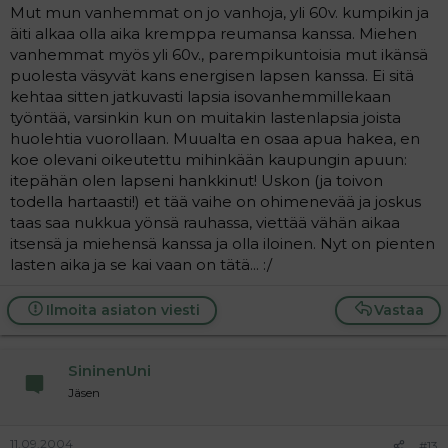
Mut mun vanhemmat on jo vanhoja, yli 60v. kumpikin ja
äiti alkaa olla aika kremppa reumansa kanssa. Miehen
vanhemmat myös yli 60v., parempikuntoisia mut ikänsä
puolesta väsyvät kans energisen lapsen kanssa. Ei sitä
kehtaa sitten jatkuvasti lapsia isovanhemmillekaan
työntää, varsinkin kun on muitakin lastenlapsia joista
huolehtia vuorollaan. Muualta en osaa apua hakea, en
koe olevani oikeutettu mihinkään kaupungin apuun:
itepähän olen lapseni hankkinut! Uskon (ja toivon
todella hartaasti!) et tää vaihe on ohimenevää ja joskus
taas saa nukkua yönsä rauhassa, viettää vähän aikaa
itsensä ja miehensä kanssa ja olla iloinen. Nyt on pienten
lasten aika ja se kai vaan on tätä... :/
Ilmoita asiaton viesti
Vastaa
SininenUni
Jäsen
11.09.2004
#13