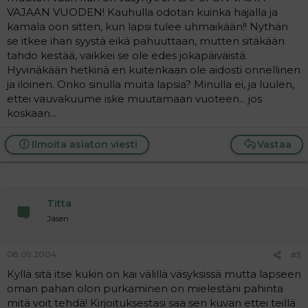
VAJAAN VUODEN! Kauhulla odotan kuinka hajalla ja
kamala oon sitten, kun lapsi tulee uhmaikään!! Nythän
se itkee ihan syystä eikä pahuuttaan, mutten sitäkään
tahdo kestää, vaikkei se ole edes jokapäiväistä.
Hyvinäkään hetkinä en kuitenkaan ole aidosti onnellinen
ja iloinen. Onko sinulla muita lapsia? Minulla ei, ja luulen,
ettei vauvakuume iske muutamaan vuoteen... jos
koskaan...
Ilmoita asiaton viesti
Vastaa
Titta
Jäsen
08.09.2004
#3
Kyllä sitä itse kukin on kai välillä väsyksissä mutta lapseen
oman pahan olon purkaminen on mielestäni pahinta
mitä voit tehdä! Kirjoituksestasi saa sen kuvan ettei teillä