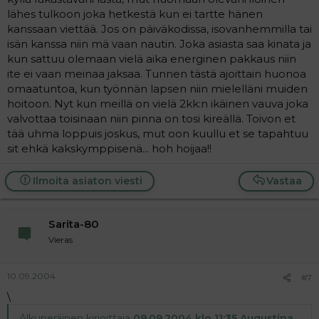
lähes tulkoon joka hetkestä kun ei tartte hänen
kanssaan viettää. Jos on päiväkodissa, isovanhemmilla tai
isän kanssa niin mä vaan nautin. Joka asiasta saa kinata ja
kun sattuu olemaan vielä aika energinen pakkaus niin
ite ei vaan meinaa jaksaa. Tunnen tästä ajoittain huonoa
omaatuntoa, kun työnnän lapsen niin mielelläni muiden
hoitoon. Nyt kun meillä on vielä 2kk:n ikäinen vauva joka
valvottaa toisinaan niin pinna on tosi kireällä. Toivon et
tää uhma loppuis joskus, mut oon kuullu et se tapahtuu
sit ehkä kakskymppisenä... hoh hoijaa!!
Ilmoita asiaton viesti
Vastaa
Sarita-80
Vieras
10.09.2004
#7
\
Alkuperäinen kirjoittaja
09.09.2004 klo 11:35 Augustina