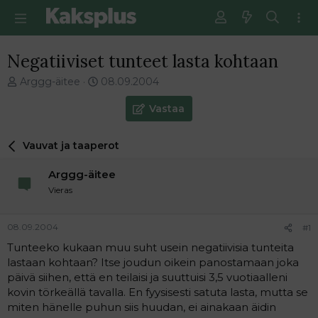
Negatiiviset tunteet lasta kohtaan
V
E
Arggg-äitee
08.09.2004
i
n
e
s
Vastaa
s
i
t
m
Vauvat ja taaperot
i
m
k
ä
Arggg-äitee
e
i
t
n
Vieras
j
e
u
n
08.09.2004
#1
n
v
a
i
Tunteeko kukaan muu suht usein negatiivisia tunteita
l
e
lastaan kohtaan? Itse joudun oikein panostamaan joka
o
s
päivä siihen, että en teilaisi ja suuttuisi 3,5 vuotiaalleni
i
t
kovin törkeällä tavalla. En fyysisesti satuta lasta, mutta se
t
i
miten hänelle puhun siis huudan, ei ainakaan äidin
t