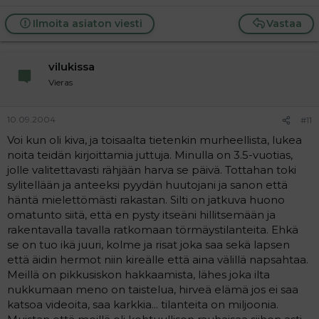
Ilmoita asiaton viesti
Vastaa
vilukissa
Vieras
10.09.2004
#11
Voi kun oli kiva, ja toisaalta tietenkin murheellista, lukea
noita teidän kirjoittamia juttuja. Minulla on 3.5-vuotias,
jolle valitettavasti rähjään harva se päivä. Tottahan toki
sylitellään ja anteeksi pyydän huutojani ja sanon että
häntä mielettömästi rakastan. Silti on jatkuva huono
omatunto siitä, että en pysty itseäni hillitsemään ja
rakentavalla tavalla ratkomaan törmäystilanteita. Ehkä
se on tuo ikä juuri, kolme ja risat joka saa sekä lapsen
että äidin hermot niin kireälle että aina välillä napsahtaa.
Meillä on pikkusiskon hakkaamista, lähes joka ilta
nukkumaan meno on taistelua, hirveä elämä jos ei saa
katsoa videoita, saa karkkia... tilanteita on miljoonia.