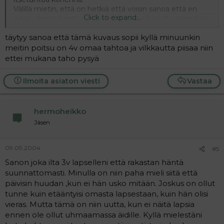
Välillä mietin, että on hetkiä että voisin sanoa että en
Click to expand...
edes rakasta häntä...Lapsella on ollut aikaslailla voimakas
tahto aina ja uhma sen mukainen. Ja jos sattuu olemaan
täytyy sanoa että tämä kuvaus sopii kyllä minuunkin
vielä väsynyt, niin kyllä siinä on vanhemmilla keinoissa
keksiminen.
meitin poitsu on 4v omaa tahtoa ja vilkkautta piisaa niin
ettei mukana taho pysyä
Olenko ainoa AAAARG-äiti jolle lapset ovat hyvinkin
ihmisenä kasvattavia pikku vintiöitä, siis riiviöitä?
Ilmoita asiaton viesti
Vastaa
hermoheikko
Jäsen
09.09.2004
#5
Sanon joka ilta 3v lapselleni että rakastan häntä
suunnattomasti. Minulla on niin paha mieli siitä että
päivisin huudan ,kun ei hän usko mitään. Joskus on ollut
tunne kuin etääntyisi omasta lapsestaan, kuin hän olisi
vieras. Mutta tämä on niin uutta, kun ei näitä lapsia
ennen ole ollut uhmaamassa äidille. Kyllä mielestäni