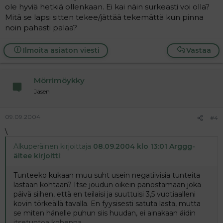
ole hyviä hetkiä ollenkaan. Ei kai näin surkeasti voi olla?
Mitä se lapsi sitten tekee/jättää tekemättä kun pinna
noin pahasti palaa?
Ilmoita asiaton viesti
Vastaa
Mörrimöykky
Jäsen
09.09.2004
#4
\
Alkuperäinen kirjoittaja
08.09.2004 klo 13:01 Arggg-
äitee kirjoitti
:
Tunteeko kukaan muu suht usein negatiivisia tunteita
lastaan kohtaan? Itse joudun oikein panostamaan joka
päivä siihen, että en teilaisi ja suuttuisi 3,5 vuotiaalleni
kovin törkeällä tavalla. En fyysisesti satuta lasta, mutta
se miten hänelle puhun siis huudan, ei ainakaan äidin
itsetuntoa kohenna.