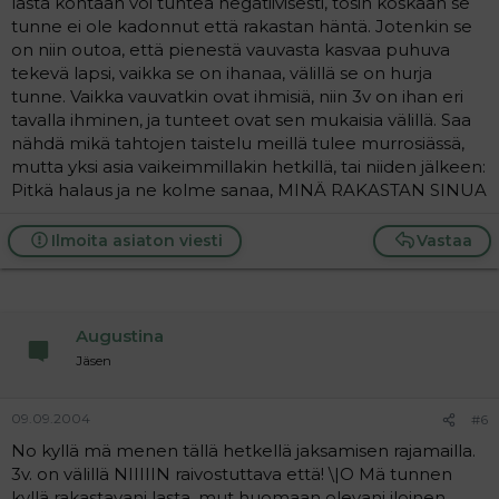
lasta kohtaan voi tuntea negatiivisesti, tosin koskaan se
tunne ei ole kadonnut että rakastan häntä. Jotenkin se
on niin outoa, että pienestä vauvasta kasvaa puhuva
tekevä lapsi, vaikka se on ihanaa, välillä se on hurja
tunne. Vaikka vauvatkin ovat ihmisiä, niin 3v on ihan eri
tavalla ihminen, ja tunteet ovat sen mukaisia välillä. Saa
nähdä mikä tahtojen taistelu meillä tulee murrosiässä,
mutta yksi asia vaikeimmillakin hetkillä, tai niiden jälkeen:
Pitkä halaus ja ne kolme sanaa, MINÄ RAKASTAN SINUA
Ilmoita asiaton viesti
Vastaa
Augustina
Jäsen
09.09.2004
#6
No kyllä mä menen tällä hetkellä jaksamisen rajamailla.
3v. on välillä NIIIIIN raivostuttava että! \|O Mä tunnen
kyllä rakastavani lasta, mut huomaan olevani iloinen