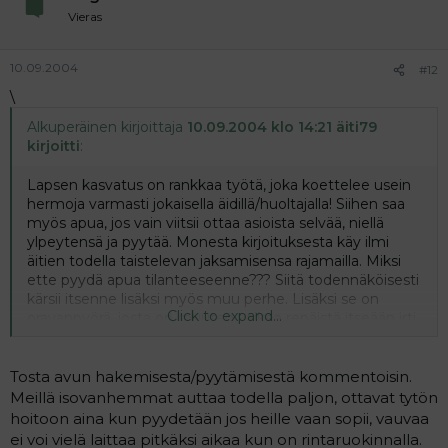
Vieras
10.09.2004
#12
\
Alkuperäinen kirjoittaja
10.09.2004 klo 14:21 äiti79
kirjoitti
:
Lapsen kasvatus on rankkaa työtä, joka koettelee usein
hermoja varmasti jokaisella äidillä/huoltajalla! Siihen saa
myös apua, jos vain viitsii ottaa asioista selvää, niellä
ylpeytensä ja pyytää. Monesta kirjoituksesta käy ilmi
äitien todella taistelevan jaksamisensa rajamailla. Miksi
ette pyydä apua tilanteeseenne??? Siitä todennäköisesti
kärsii itsenne lisäksi myös muu perhe. Lisäksi se on
Click to expand...
oravanpyörä, josta on muuten vaikea repäistä itseään irti.
Siis ystävät, vanhemmat, isovanhemmat, kunnat ja
kaupungit apuun! Eiköhän löydy joku, jolta apua saa.
Kannattaa ainakin kokeilla.
Tosta avun hakemisesta/pyytämisestä kommentoisin.
Meillä isovanhemmat auttaa todella paljon, ottavat tytön
hoitoon aina kun pyydetään jos heille vaan sopii, vauvaa
ei voi vielä laittaa pitkäksi aikaa kun on rintaruokinnalla.