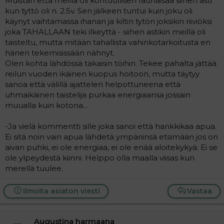
Muistan että meillä oli kohtuullisen rauhaisaa siihen asti
kun tyttö oli n. 2.5v. Sen jälkeen tuntui kuin joku oli
käynyt vaihtamassa ihanan ja kiltin tytön joksikin riiviöksi
joka TAHALLAAN teki ilkeyttä - siihen astikin meillä oli
taisteltu, mutta mitään tahallista vahinkotarkoitusta en
hänen tekemisissään nähnyt.
Olen kohta lähdössä takaisin töihin. Tekee pahalta jättää
reilun vuoden ikäinen kuopus hoitoon, mutta täytyy
sanoa että välillä ajattelen helpottuneena että
uhmaikäinen taistelija purkaa energiaansa jossain
muualla kuin kotona...
-Ja vielä kommentti sille joka sanoi että hankkikaa apua.
Ei sitä noin vain apua lähdetä ympäriinsä etsimään jos on
aivan puhki, ei ole energiaa, ei ole enää aloitekykyä. Ei se
ole ylpeydestä kiinni. Helppo olla maalla viisas kun
merellä tuulee.
Ilmoita asiaton viesti
Vastaa
Augustina harmaana