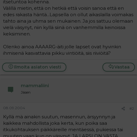
itsetuntoa kohenna.
a
Välillä mietin, että on hetkiä että voisin sanoa että en
j
a
edes rakasta häntä...Lapsella on ollut aikaslailla voimakas
tahto aina ja uhma sen mukainen. Ja jos sattuu olemaan
vielä väsynyt, niin kyllä siinä on vanhemmilla keinoissa
keksiminen.
Olenko ainoa AAAARG-äiti jolle lapset ovat hyvinkin
ihmisenä kasvattavia pikku vintiöitä, siis riiviöitä?
Ilmoita asiaton viesti
Vastaa
mammaliini
Jäsen
08.09.2004
#2
Kyllä mä ainakin suutun, masennun, ärsyynnyn ja
kaikkea mahdollista joka kerta, kun poika saa
itkukohtauksen päikkäreille mentäessä, pukiessa tai
muuten vaan kun on väsynyt. JA LAPSI ON VASTA