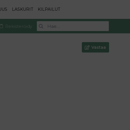
UUS
LASKURIT
KILPAILUT
Rekisteröidy
Vastaa