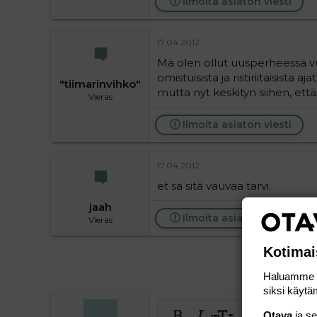
Ilmoita asiaton viesti
17.04.2012
Mä olen ollut uusperheessä vu
omistuisista ja ristiriitaisista 
"tiimarinvihko"
mutta nyt keskityn siihen, ett
Vieras
Ilmoita asiaton viesti
17.04.2012
et sä sitä vauvaa tarvi.
jaah
Ilmoita asiaton viesti
Vieras
Kotimai
Haluamme ta
siksi käytäm
Otava
ja s