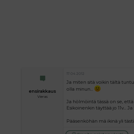
i
t
t
i
t
a
j
a
17.04.2012
Ja miten sitä voikin tältä tunt
olla minun...
ensirakkaus
Vieras
Ja hölmöintä tässä on se, että
Esikoinenkin täyttää jo 11v...
Pääsenköhän mä ikinä yli täs