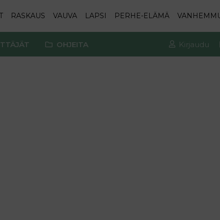
T
RASKAUS
VAUVA
LAPSI
PERHE-ELÄMÄ
VANHEMM
TTÄJÄT
OHJEITA
Kirjaudu