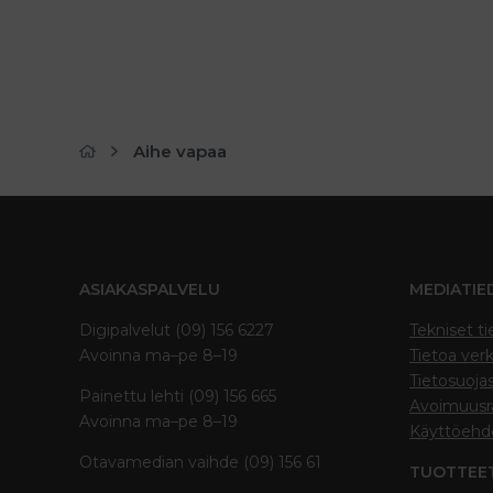
Aihe vapaa
ASIAKASPALVELU
MEDIATIE
Digipalvelut (09) 156 6227
Tekniset ti
Avoinna ma–pe 8–19
Tietoa verk
Tietosuoja
Painettu lehti (09) 156 665
Avoimuusra
Avoinna ma–pe 8–19
Käyttöehd
Otavamedian vaihde (09) 156 61
TUOTTEE