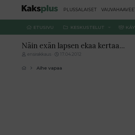
PLUSSALAISET
VAUVAHAAVEE
ETUSIVU
KESKUSTELUT
KÄY
Näin exän lapsen ekaa kertaa...
V
E
ensirakkaus
17.04.2012
i
n
e
s
Aihe vapaa
s
i
t
m
i
m
k
ä
e
i
t
n
j
e
u
n
n
v
a
i
l
e
o
s