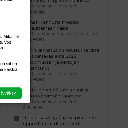
rakennusalalla ja teollisuudessa"
editoriin…
sele
Aloittaja: vierailija
Viestiä: 0
Aihe vapaa
Nainen, kannusta miestäsi
raskauttamaan naisia
Aloittaja: Johnny Appleseed
Viestiä: 2
. Mikäli et
Aihe vapaa
i. Voit
on
SDP:n kannatus on noussut selvästi
eduskuntavaaleista 2023
kokoomuksen ja persujen
 on siihen
romahtanut
aa kaikkia
Aloittaja: vierailija
Viestiä: 0
Aihe vapaa
Ruotsi lennättää satoja vankeja
Hyväksy
Viroon kärsimään tuomiota
Aloittaja: vierailija
Viestiä: 0
Aihe vapaa
"Talous kasvaa, alijäämä pienenee –
opposition kritiikki menetti