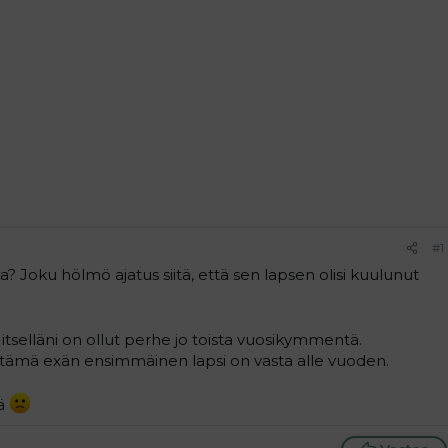
#1
ua? Joku hölmö ajatus siitä, että sen lapsen olisi kuulunut
 itselläni on ollut perhe jo toista vuosikymmentä.
 Ja tämä exän ensimmäinen lapsi on vasta alle vuoden.
tä