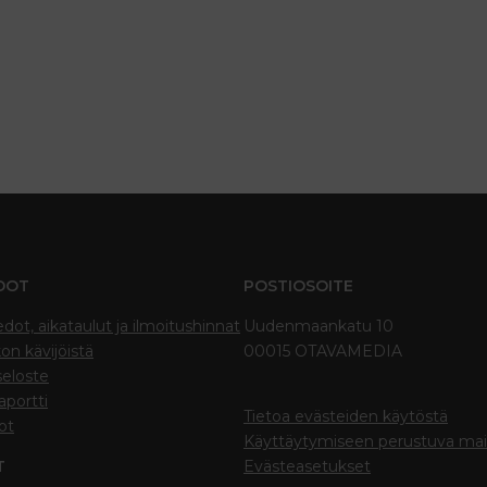
DOT
POSTIOSOITE
edot, aikataulut ja ilmoitushinnat
Uudenmaankatu 10
on kävijöistä
00015 OTAVAMEDIA
seloste
portti
Tietoa evästeiden käytöstä
ot
Käyttäytymiseen perustuva ma
T
Evästeasetukset