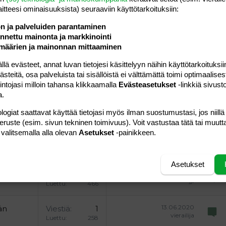
a vasemmalle
al
ärjestetty lista
editoriin…
saus
Paragraph format
Lisää hyperlinkki
Lisää kuva
Laajennettuun editoriin…
Kumoa
Laajennettuun 
Esikat
laitteesi ominaisuuk­sista) seuraaviin käyttötarkoituksiin:
ding 1
tä
ärjestämätön lista
 luonnos
ontal line
nen koodi
isäinen spoiler
odi
ön ja palveluiden parantaminen
uonnos
 oikealle
Suurenna sisennystä
nettu mainonta ja markkinointi
ding 2
määrien ja mainonnan mittaaminen
y text
Pienennä sisennystä
ing 3
 evästeet, annat luvan tietojesi käsittelyyn näihin käyttötarkoituksiin
teitä, osa palveluista tai sisällöistä ei välttämättä toimi optimaalisest
Lähetä vastaus
intojasi milloin tahansa klikkaamalla
Evästeasetukset
-linkkiä sivust
a.
logiat saattavat käyttää tietojasi myös ilman suostumustasi, jos niillä
peruste (esim. sivun tekninen toimivuus). Voit vastustaa tätä tai muutt
 valitsemalla alla olevan
Asetukset
-painikkeen.
08.10.2020
Viestiä
10
vierailija
Luettu
3K
Asetukset
18.03.2010
Viestiä
18
jjf
Luettu
466
13.06.2020
än
Viestiä
1
vierailija
Luettu
258