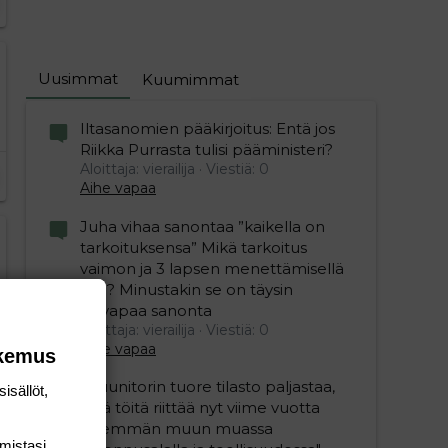
Uusimmat
Kuumimmat
Iltasanomien pääkirjoitus: Entä jos
Riikka Purrasta tulisi pääministeri?
Aloittaja: vierailija
Viestiä: 0
Aihe vapaa
Juha vihaa sanontaa ”kaikella on
tarkoituksensa” Mikä tarkoitus
vaimon ja 3 lapsen menettämisellä
olisi? Minustakin se on täysin
älyvapaa sanonta
Aloittaja: vierailija
Viestiä: 0
Aihe vapaa
okemus
"Duunitorin tuore tilasto paljastaa,
isällöt,
että töitä riittää nyt viime vuotta
enemmän muun muassa
mis­tasi