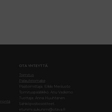
OTA YHTEYTTÄ
Toimitus
Palautelomake
Päätoimittaja: Erkki Meriluoto
Toimituspäällikkö: Anu Vaskimo
Tuottaja: Anna Huuhtanen
inonta
Sähköpostiosoitteet:
etunimi.sukunimi@otava.fi