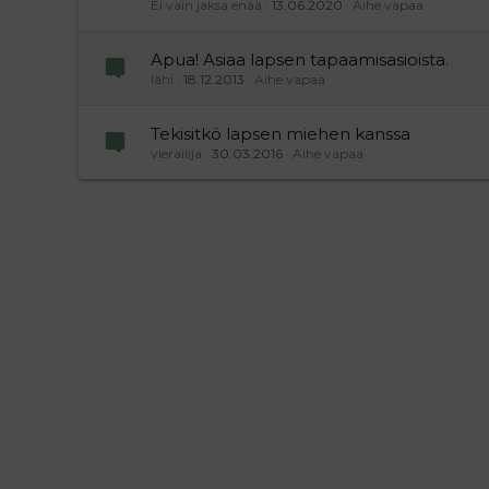
Ei vain jaksa enää
13.06.2020
Aihe vapaa
Apua! Asiaa lapsen tapaamisasioista.
lähi
18.12.2013
Aihe vapaa
Tekisitkö lapsen miehen kanssa
vierailija
30.03.2016
Aihe vapaa