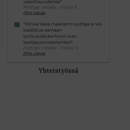
uskottavuutensa"
Aloittaja: vierailija
Viestiä: 5
Aihe vapaa
”Minkä takia maahanmuuttaja ei voi
osallistua samaan
potkupallokerhoon kuin
kantasuomalainenkin?
Aloittaja: vierailija
Viestiä: 0
Aihe vapaa
Yhteistyössä