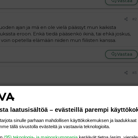
Vastaa
#2
oden ajan ja mä en ole vielä päässyt mun kaikista
ajatuksista eroon. Enkä tiedä pääsenkö ikinä, tai ehkä joskus,
ä voin opetella elämään niiden mun fiilisten kanssa.
Vastaa
#3
Vastaa
sta laatusisältöä – evästeillä parempi käyttök
rjota sinulle parhaan mahdollisen käyttökokemuksen ja laadukkaat s
me tällä sivustolla evästeitä ja vastaavia teknologioita.
en
(95) teknologia- ja mainoskumppania
keräävät tietoa (esim. vieraile