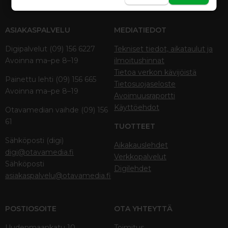
ASIAKASPALVELU
MEDIATIEDOT
Digipalvelut (09) 156 6227
Tekniset tiedot, aikataulut ja
Avoinna ma–pe 8–19
ilmoitushinnat
Tietoa verkon kävijöistä
Painettu lehti (09) 156 665
Tietosuojaseloste
Avoinna ma–pe 8–19
Avoimuusraportti
Käyttöehdot
Otavamedian vaihde (09) 156
61
TUOTTEET
Sähköposti (digi)
Aikakauslehdet
digi@otavamedia.fi
Verkkopalvelut
Sähköposti
Digilehdet
asiakaspalvelu@otavamedia.fi
POSTIOSOITE
OTA YHTEYTTÄ
Uudenmaankatu 10
Toimitus