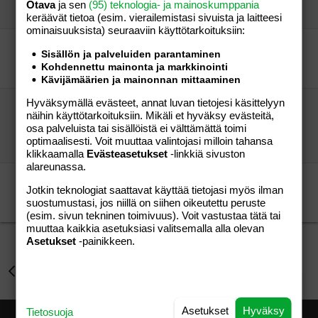
aloita päiväsi hymyillen
Aihe vapaa
Otava
ja sen
(95) teknologia- ja mainoskumppania
Mrs Shillelagh
10.04.2009
Aihe vapaa
5
keräävät tietoa (esim. vierailemis­tasi sivuista ja laitteesi
ominaisuuk­sista) seuraaviin käyttötarkoituksiin:
se o loppu ny...
Sisällön ja palveluiden parantaminen
äiskis
Perhe-elämä
Kohdennettu mainonta ja markkinointi
Miija
11.04.2006
Perhe-elämä
2
Kävijämäärien ja mainonnan mittaaminen
Hyväksymällä evästeet, annat luvan tietojesi käsittelyyn
Morjens mammat ja lyylit,ihanaa kevättä ja
näihin käyttötarkoituksiin. Mikäli et hyväksy evästeitä,
pääsiäisen odotusta...:)
osa palveluista tai sisällöistä ei välttämättä toimi
aloita päiväsi hymyillen
Perhe-elämä
optimaalisesti. Voit muuttaa valintojasi milloin tahansa
pitkä kiekko
18.04.2009
Perhe-elämä
7
klikkaamalla
Evästeasetukset
-linkkiä sivuston
alareunassa.
Se on kuulkaa kevät nyt!
Jotkin teknologiat saattavat käyttää tietojasi myös ilman
Rieputarallaa
Aihe vapaa
suostumustasi, jos niillä on siihen oikeutettu peruste
Blue
23.04.2011
Aihe vapaa
4
(esim. sivun tekninen toimivuus). Voit vastustaa tätä tai
muuttaa kaikkia asetuksiasi valitsemalla alla olevan
Asetukset
-painikkeen.
Perhe-elämä
Asetukset
Hyväksy
Tietosuoja