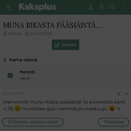
MUNA RIKASTA PÄÄSIÄISTÄ....
V
E
hennis
24.03.2005
i
n
e
s
Vastaa
s
i
t
m
Perhe-elämä
i
m
k
ä
hennis
e
i
t
n
Vieras
j
e
u
n
24.03.2005
#1
n
v
a
i
mammoille Muna rikasta pääsiäistä! Ja aurinkoista kans!
l
e
=) B)
muistakaa syyä mämmiä jos maistuupi.
=)
o
s
i
t
Ilmoita asiaton viesti
Vastaa
t
i
t