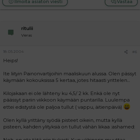
Ilmoita asiaton viesti
Vastaa
ritulii
Vieras
18.05.2004
#6
Heips!
Ite liityin Painonvartijoihin maaliskuun alussa. Olen pässyt
käymään kokouksissa 5 kertaa, jotes hitaasti yrittelen...
Kilojakaan ei ole lähteny ku 4,5/ 2 kk. Enkä ole nyt
päässyt pariin viikkoon käymään puntarilla. Luulempa
ettei edistystä ole paljoa tullut ( vappu, äitienpäivä)
Olen kyllä yrittäny syödä pisteet oikein, mutta kyllä
pisteen, kahden ylityksiä on tullut vähän liikaa :ashamed:
Noh, en ota tätä niin tiukasti. Kun vähinerin muuttaa