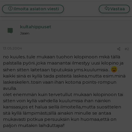
a
j
Ilmoita asiaton viesti
Vastaa
a
kultahippuset
Jäsen
13.05.2004
#2
no kuules..tule mukaan tuohon kilopinoon mikä tällä
palstalla pyörii..joka maanantai ilmestyy uusi kilopino ja
siihen sitten laitetaan tiputuksia yms.kuulumisia..
.
kaikki siinä ei kyllä taida pisteitä laskea,mutta esim.minä
laskeskelen..tosin vaan ihan kotona points-rompun
avulla.
olet enemmän kuin tervetullut mukaan kilopinoon tai
sitten voin kyllä vaihdella kuulumisia ihan näinkin
kanssasi,jos et halua siellä ilmoitella,mutta suosittelen
sitä kyllä lämpimästi,sillä ainakin minulle se antaa
mukavasti potkua persuuksiin kun huomaa,että on
paljon muitakin laihduttajia!!