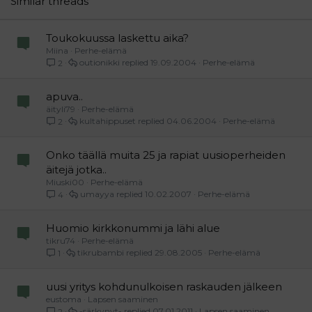
Similar threads
Verdana
Toukokuussa laskettu aika?
Miina
Perhe-elämä
outionikki
19.09.2004
Perhe-elämä
2
apuva..
äityli79
Perhe-elämä
kultahippuset
04.06.2004
Perhe-elämä
2
Onko täällä muita 25 ja rapiat uusioperheiden
äitejä jotka..
Miuski00
Perhe-elämä
umayya
10.02.2007
Perhe-elämä
4
Huomio kirkkonummi ja lähi alue
tikru74
Perhe-elämä
tikrubambi
29.08.2005
Perhe-elämä
1
uusi yritys kohdunulkoisen raskauden jälkeen
eustoma
Lapsen saaminen
-särkynyt-
07.01.2011
Lapsen saaminen
2