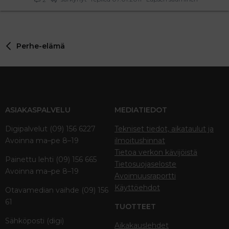
Perhe-elämä
ASIAKASPALVELU
MEDIATIEDOT
Digipalvelut (09) 156 6227
Tekniset tiedot, aikataulut ja
Avoinna ma–pe 8–19
ilmoitushinnat
Tietoa verkon kävijöistä
Painettu lehti (09) 156 665
Tietosuojaseloste
Avoinna ma–pe 8–19
Avoimuusraportti
Käyttöehdot
Otavamedian vaihde (09) 156
61
TUOTTEET
Sähköposti (digi)
Aikakauslehdet