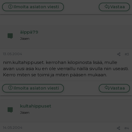
Ilmoita asiaton viesti
Vastaa
äippä79
Jäsen
13.05.2004
#3
nim.kultahippuset. kerrohan kilopinosta lisää, mulle
aivan uusi asia ku en ole vierraillu näillä sivulla niin useasti.
Kerro miten se toimii ja miten pääsen mukaan.
Ilmoita asiaton viesti
Vastaa
kultahippuset
Jäsen
14.05.2004
#4