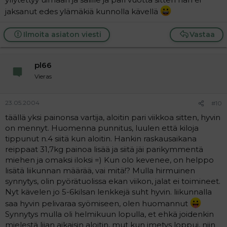
jaksanut edes ylämäkiä kunnolla kävellä
Ilmoita asiaton viesti
Vastaa
pl66
Vieras
23.05.2004
#10
täällä yksi painonsa vartija, aloitin pari viikkoa sitten, hyvin
on mennyt. Huomenna punnitus, luulen että kiloja
tippunut n.4 siitä kun aloitin. Hankin raskausaikana
reippaat 31,7kg painoa lisää ja siitä jäi parikymmentä
miehen ja omaksi iloksi =) Kun olo kevenee, on helppo
lisätä liikunnan määrää, vai mitä!? Mulla hirmuinen
synnytys, olin pyörätuolissa ekan viikon, jalat ei toimineet.
Nyt kävelen jo 5-6kilsan lenkkejä suht hyvin. liikunnalla
saa hyvin pelivaraa syömiseen, olen huomannut
Synnytys mulla oli helmikuun lopulla, et ehkä joidenkin
mielestä liian aikaisin aloitin, mut kun imetys loppui, niin