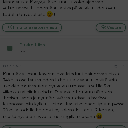
kiinnostusta löytyy,sillä se tuntuu koko ajan van
valitettavasti hiljenemään ja siksipä kaikki uudet ovat
todella tervetulleita
!
Ilmoita asiaton viesti
Vastaa
Pirkko-Liisa
Jäsen
14.05.2004
#5
Kun näkisit mun kaverin joka laihdutti painonvartioissa
74kg ja osallistu vuoden laihduttja kisaan niin siitä sain
itsekkin motivaatiota nyt käyn uimassa ja salilla 5krt
viikossa tai niinku ehdin. Tosi asia oli et kun näin sen
ihmisen isona ja nyt näteissä vaatteissa ja hyvässä
kunnossa, niin kyllä tuli himo. Itse aikoinaan tiputin pv:ssa
20kg ja todella helposti nyt olen aloittanut 2 kertaa,
mutta nyt olen hyvällä meiningillä mukana