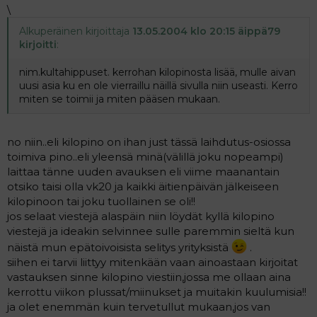
\
Alkuperäinen kirjoittaja
13.05.2004 klo 20:15 äippä79
kirjoitti
:
nim.kultahippuset. kerrohan kilopinosta lisää, mulle aivan
uusi asia ku en ole vierraillu näillä sivulla niin useasti. Kerro
miten se toimii ja miten pääsen mukaan.
no niin..eli kilopino on ihan just tässä laihdutus-osiossa
toimiva pino..eli yleensä minä(välillä joku nopeampi)
laittaa tänne uuden avauksen eli viime maanantain
otsiko taisi olla vk20 ja kaikki äitienpäivän jälkeiseen
kilopinoon tai joku tuollainen se oli!!
jos selaat viestejä alaspäin niin löydät kyllä kilopino
viestejä ja ideakin selvinnee sulle paremmin sieltä kun
näistä mun epätoivoisista selitys yrityksistä
.
siihen ei tarvii liittyy mitenkään vaan ainoastaan kirjoitat
vastauksen sinne kilopino viestiin,jossa me ollaan aina
kerrottu viikon plussat/miinukset ja muitakin kuulumisia!!
ja olet enemmän kuin tervetullut mukaan,jos van