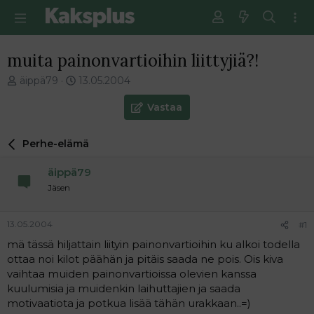
muita painonvartioihin liittyjiä?!
V
E
äippä79
13.05.2004
i
n
e
s
Vastaa
s
i
t
m
Perhe-elämä
i
m
k
ä
äippä79
e
i
t
n
Jäsen
j
e
u
n
13.05.2004
#1
n
v
a
i
mä tässä hiljattain liityin painonvartioihin ku alkoi todella
l
e
ottaa noi kilot päähän ja pitäis saada ne pois. Ois kiva
o
s
vaihtaa muiden painonvartioissa olevien kanssa
i
t
kuulumisia ja muidenkin laihuttajien ja saada
t
i
motivaatiota ja potkua lisää tähän urakkaan..=)
t