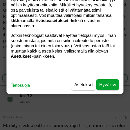
painon alhaalla pysyminen on todennäköisempää. Oma
näihin käyttötarkoituksiin. Mikäli et hyväksy evästeitä,
urakkani kesti vuoden ja usein en ryhmiin voinut jäädä
osa palveluista tai sisällöistä ei välttämättä toimi
optimaalisesti. Voit muuttaa valintojasi milloin tahansa
kun lapsen hoitoa oli vaikea järjestää, mutta silti sen tein
klikkaamalla
Evästeasetukset
-linkkiä sivuston
kävin ja suosittelen sen tien käymistä kaikille jotka
alareunassa.
kiloistaan eroon haluaa päästä. tuntuu että olen ihan eri
ihminen itseluottamus ja hyvä olo on lisääntynyt. Ja mikä
Jotkin teknologiat saattavat käyttää tietojasi myös ilman
parasta tiedän miten pystyn painoa hallitsemaan lopun
suostumustasi, jos niillä on siihen oikeutettu peruste
(esim. sivun tekninen toimivuus). Voit vastustaa tätä tai
elämää. Eikä ole nälkä.
muuttaa kaikkia asetuksiasi valitsemalla alla olevan
Asetukset
-painikkeen.
T:Heidi81
Ilmoita asiaton viesti
Vastaa
Asetukset
Hyväksy
Tietosuoja
kk-72
Vieras
18.05.2004
#8
Mä liityin viikko sitten painonvartijoihin ja huomenna olisi