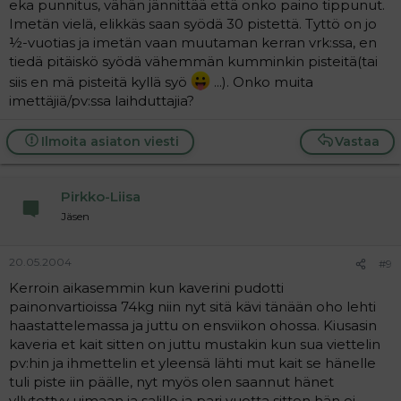
eka punnitus, vähän jännittää että onko paino tippunut.
Imetän vielä, elikkäs saan syödä 30 pistettä. Tyttö on jo
½-vuotias ja imetän vaan muutaman kerran vrk:ssa, en
tiedä pitäiskö syödä vähemmän kumminkin pisteitä(tai
siis en mä pisteitä kyllä syö
...). Onko muita
imettäjiä/pv:ssa laihduttajia?
Ilmoita asiaton viesti
Vastaa
Pirkko-Liisa
Jäsen
20.05.2004
#9
Kerroin aikasemmin kun kaverini pudotti
painonvartioissa 74kg niin nyt sitä kävi tänään oho lehti
haastattelemassa ja juttu on ensviikon ohossa. Kiusasin
kaveria et kait sitten on juttu mustakin kun sua viettelin
pv:hin ja ihmettelin et yleensä lähti mut kait se hänelle
tuli piste iin päälle, nyt myös olen saannut hänet
yllytettyy uimaan ja salille ja pari vuotta sitten hän ei