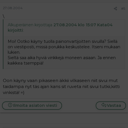
27.08.2004
#5
\
Alkuperäinen kirjoittaja
27.08.2004 klo 15:07 Kata04
kirjoitti
:
Moi! Ootko käyny tuolla painonvartijoitten sivuilla? Siellä
on viestiposti, missä porukka keskustelee. Itseni mukaan
lukien.
Sieltä saa aika hyviä vinkkejä moneen asiaan. Ja ennen
kaikkea tsemppiä!
Oon käyny vaan pikaseen äkkii vilkaseen niit sivui mut
taidampa nyt täs ajan kans sit ruveta niit sivui tutkii,kiitti
vinkistä! =)
Ilmoita asiaton viesti
Vastaa