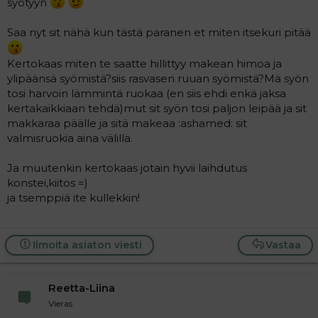
syötyyn
a
j
Saa nyt sit nähä kun tästä paranen et miten itsekuri pitää
a
Kertokaas miten te saatte hillittyy makean himoa ja
ylipäänsä syömistä?siis rasvasen ruuan syömistä?Mä syön
tosi harvoin lämmintä ruokaa (en siis ehdi enkä jaksa
kertakaikkiaan tehdä)mut sit syön tosi paljon leipää ja sit
makkaraa päälle ja sitä makeaa :ashamed: sit
valmisruokia aina välillä.
Ja muutenkin kertokaas jotain hyvii laihdutus
konstei,kiitos =)
ja tsemppiä ite kullekkin!
Ilmoita asiaton viesti
Vastaa
Reetta-Liina
Vieras