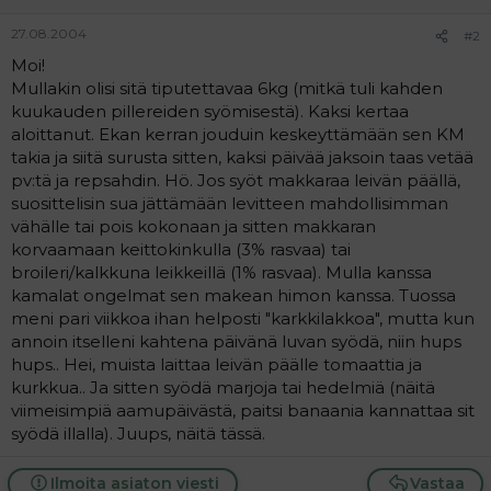
27.08.2004
#2
Moi!
Mullakin olisi sitä tiputettavaa 6kg (mitkä tuli kahden
kuukauden pillereiden syömisestä). Kaksi kertaa
aloittanut. Ekan kerran jouduin keskeyttämään sen KM
takia ja siitä surusta sitten, kaksi päivää jaksoin taas vetää
pv:tä ja repsahdin. Hö. Jos syöt makkaraa leivän päällä,
suosittelisin sua jättämään levitteen mahdollisimman
vähälle tai pois kokonaan ja sitten makkaran
korvaamaan keittokinkulla (3% rasvaa) tai
broileri/kalkkuna leikkeillä (1% rasvaa). Mulla kanssa
kamalat ongelmat sen makean himon kanssa. Tuossa
meni pari viikkoa ihan helposti "karkkilakkoa", mutta kun
annoin itselleni kahtena päivänä luvan syödä, niin hups
hups.. Hei, muista laittaa leivän päälle tomaattia ja
kurkkua.. Ja sitten syödä marjoja tai hedelmiä (näitä
viimeisimpiä aamupäivästä, paitsi banaania kannattaa sit
syödä illalla). Juups, näitä tässä.
Ilmoita asiaton viesti
Vastaa