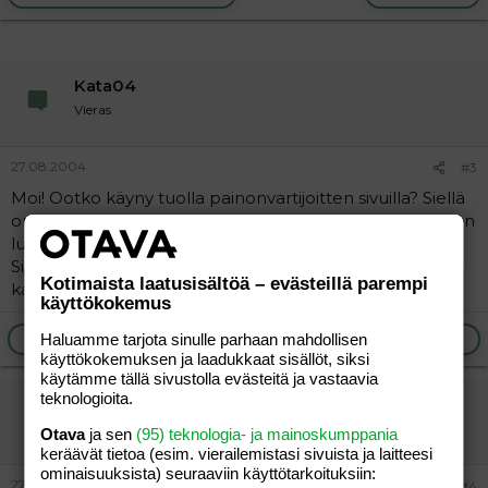
Kata04
Vieras
27.08.2004
#3
Moi! Ootko käyny tuolla painonvartijoitten sivuilla? Siellä
on viestiposti, missä porukka keskustelee. Itseni mukaan
lukien.
Sieltä saa aika hyviä vinkkejä moneen asiaan. Ja ennen
Kotimaista laatusisältöä – evästeillä parempi
kaikkea tsemppiä!
käyttökokemus
Ilmoita asiaton viesti
Vastaa
Haluamme tarjota sinulle parhaan mahdollisen
käyttökokemuksen ja laadukkaat sisällöt, siksi
käytämme tällä sivustolla evästeitä ja vastaavia
teknologioita.
jonnu
Jäsen
Otava
ja sen
(95) teknologia- ja mainoskumppania
keräävät tietoa (esim. vierailemis­tasi sivuista ja laitteesi
ominaisuuk­sista) seuraaviin käyttötarkoituksiin:
27.08.2004
#4