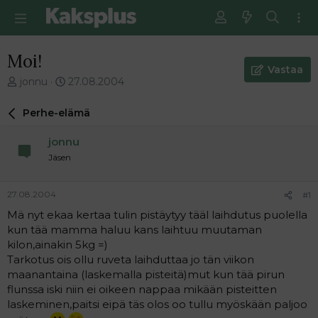
Moi!
Vastaa
V
E
jonnu
27.08.2004
i
n
e
s
Perhe-elämä
s
i
t
m
jonnu
i
m
Jäsen
k
ä
e
i
t
n
27.08.2004
#1
j
e
Mä nyt ekaa kertaa tulin pistäytyy tääl laihdutus puolella
u
n
kun tää mamma haluu kans laihtuu muutaman
n
v
a
i
kilon,ainakin 5kg =)
l
e
Tarkotus ois ollu ruveta laihduttaa jo tän viikon
o
s
maanantaina (laskemalla pisteitä)mut kun tää pirun
i
t
flunssa iski niin ei oikeen nappaa mikään pisteitten
t
i
laskeminen,paitsi eipä täs olos oo tullu myöskään paljoo
t