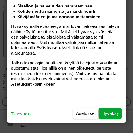
Sisällön ja palveluiden parantaminen
\
Kohdennettu mainonta ja markkinointi
Alkuperäinen kirjoittaja
27.08.2004 klo 11:05 Reetta-
Kävijämäärien ja mainonnan mittaaminen
Liina kirjoitti
:
Hyväksymällä evästeet, annat luvan tietojesi käsittelyyn
näihin käyttötarkoituksiin. Mikäli et hyväksy evästeitä,
Hei, muista laittaa leivän päälle tomaattia ja kurkkua.. Ja
osa palveluista tai sisällöistä ei välttämättä toimi
sitten syödä marjoja tai hedelmiä (näitä viimeisimpiä
optimaalisesti. Voit muuttaa valintojasi milloin tahansa
aamupäivästä, paitsi banaania kannattaa sit syödä illalla).
klikkaamalla
Evästeasetukset
-linkkiä sivuston
Juups, näitä tässä.
alareunassa.
Jotkin teknologiat saattavat käyttää tietojasi myös ilman
suostumustasi, jos niillä on siihen oikeutettu peruste
Tuo iski silmään et et marjoja ja hedelmiä aamupäivästä
(esim. sivun tekninen toimivuus). Voit vastustaa tätä tai
paitsi banskuu illalla..miks näin?Siis mikä merkitys sil on
muuttaa kaikkia asetuksiasi valitsemalla alla olevan
yleensäkkin et mitä syö aamusta ja mitä illasta? Kun ei
Asetukset
-painikkeen.
tiedä tää...
Ilmoita asiaton viesti
Vastaa
Asetukset
Hyväksy
Tietosuoja
jonnu
Jäsen