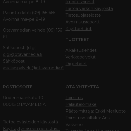
Avoinna ma–pe 8–19
ilmoitushinnat
Tietoa verkon kävijöistä
Painettu lehti (09) 156 665
Tietosuojaseloste
Avoinna ma–pe 8–19
Avoimuusraportti
Käyttöehdot
Otavamedian vaihde (09) 156
61
TUOTTEET
Sähköposti (digi)
Aikakauslehdet
digi@otavamedia.fi
Verkkopalvelut
Sähköposti
Digilehdet
asiakaspalvelu@otavamedia.fi
POSTIOSOITE
OTA YHTEYTTÄ
Uudenmaankatu 10
Toimitus
00015 OTAVAMEDIA
Palautelomake
Päätoimittaja: Erkki Meriluoto
Toimituspäällikkö: Anu
Tietoa evästeiden käytöstä
Vaskimo
Käyttäytymiseen perustuva