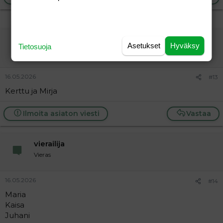
vierailija
Asetukset
Hyväksy
Tietosuoja
Vieras
16.05.2026
#13
Kerttu ja Mirja
Ilmoita asiaton viesti
Vastaa
vierailija
Vieras
16.05.2026
#14
Maria
Kaisa
Juhani