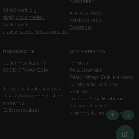
TUOTTEET
Sähköposti (digi)
Aikakauslehdet
digi@otavamedia.fi
Verkkopalvelut
Sähköposti
Digilehdet
asiakaspalvelu@otavamedia.fi
POSTIOSOITE
OTA YHTEYTTÄ
Uudenmaankatu 10
Toimitus
00015 OTAVAMEDIA
Palautelomake
Päätoimittaja: Erkki Meriluoto
Toimituspäällikkö: Anu
Tietoa evästeiden käytöstä
Vaskimo
Käyttäytymiseen perustuva
Tuottaja: Anna Huuhtanen
mainonta
Sähköpostiosoitteet:
Evästeasetukset
etunimi.sukunimi@otava.fi
Ylös
Bott