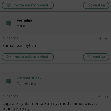
t
i
Ilmoita asiaton viesti
Vastaa
t
a
j
a
vierailija
Vieras
04.12.2022
#2
Samat kuin nytkin
Ilmoita asiaton viesti
Vastaa
-roosaruusa-
Tunnettu jäsen
04.12.2022
#3
Lapsia ois yhtä monta kuin nyt mutta nimet olisivat
muuta kuin nyt.