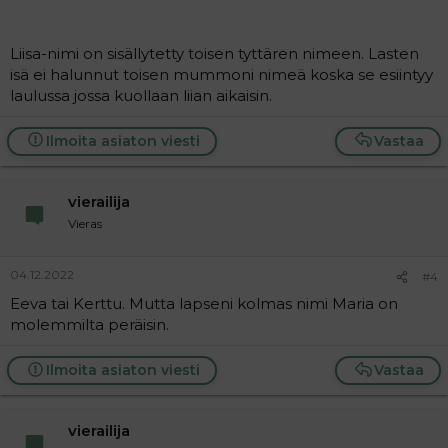
Liisa-nimi on sisällytetty toisen tyttären nimeen. Lasten
isä ei halunnut toisen mummoni nimeä koska se esiintyy
laulussa jossa kuollaan liian aikaisin.
Ilmoita asiaton viesti
Vastaa
vierailija
Vieras
04.12.2022
#4
Eeva tai Kerttu. Mutta lapseni kolmas nimi Maria on
molemmilta peräisin.
Ilmoita asiaton viesti
Vastaa
vierailija