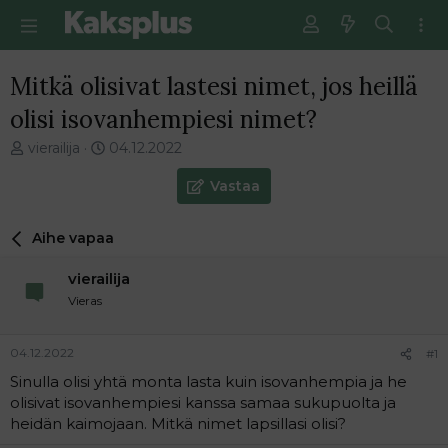
Mitkä olisivat lastesi nimet, jos heillä
olisi isovanhempiesi nimet?
V
E
vierailija
04.12.2022
i
n
e
s
Vastaa
s
i
t
m
Aihe vapaa
i
m
k
ä
vierailija
e
i
t
n
Vieras
j
e
u
n
04.12.2022
#1
n
v
a
i
Sinulla olisi yhtä monta lasta kuin isovanhempia ja he
l
e
olisivat isovanhempiesi kanssa samaa sukupuolta ja
o
s
heidän kaimojaan. Mitkä nimet lapsillasi olisi?
i
t