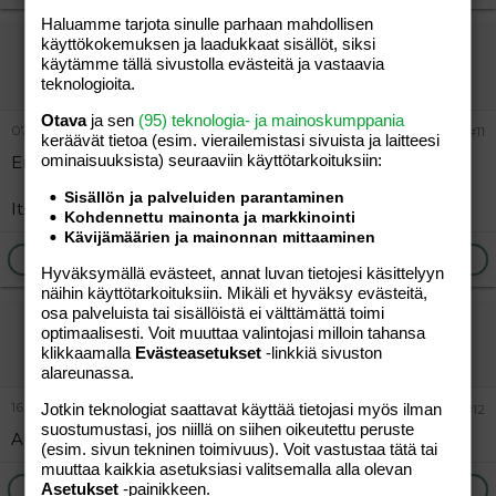
Haluamme tarjota sinulle parhaan mahdollisen
käyttökokemuksen ja laadukkaat sisällöt, siksi
vierailija
käytämme tällä sivustolla evästeitä ja vastaavia
Vieras
teknologioita.
Otava
ja sen
(95) teknologia- ja mainoskumppania
07.12.2022
#11
keräävät tietoa (esim. vierailemis­tasi sivuista ja laitteesi
ominaisuuk­sista) seuraaviin käyttötarkoituksiin:
Emilia, Alvar, Elsa, Urho.
Sisällön ja palveluiden parantaminen
Itse asiassa kolme ensimmäistä on käytössä lapsillani.
Kohdennettu mainonta ja markkinointi
Kävijämäärien ja mainonnan mittaaminen
Ilmoita asiaton viesti
Vastaa
Hyväksymällä evästeet, annat luvan tietojesi käsittelyyn
näihin käyttötarkoituksiin. Mikäli et hyväksy evästeitä,
osa palveluista tai sisällöistä ei välttämättä toimi
vierailija
optimaalisesti. Voit muuttaa valintojasi milloin tahansa
Vieras
klikkaamalla
Evästeasetukset
-linkkiä sivuston
alareunassa.
16.05.2026
Jotkin teknologiat saattavat käyttää tietojasi myös ilman
#12
suostumustasi, jos niillä on siihen oikeutettu peruste
Anna ja Tyyne
(esim. sivun tekninen toimivuus). Voit vastustaa tätä tai
muuttaa kaikkia asetuksiasi valitsemalla alla olevan
Asetukset
Ilmoita asiaton viesti
-painikkeen.
Vastaa