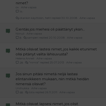
nimet?
ov
Aihe vapaa
14
otankin käyttöön, heh!
30.10.2008
Aihe vapaa
G:entäs jos miehesi oli päättänyt yksin...
Niinuli
Aihe vapaa
samperi
20.10.2008
Aihe vapaa
8
Mitkä olisivat lastesi nimet, jos kaikki etunimet
olisi pitänyt valita lähisuvusta?
Helena Anneli
Aihe vapaa
"nimiä"
25.07.2013
Aihe vapaa
28
Jos sinun pitäisi nimetä neljä lastasi
elintarvikkeen mukaan, niin mitkä heidän
nimensä olisivat?
Unihukka
Aihe vapaa
tota
26.11.2011
Aihe vapaa
68
Mitkä olisivat lapsesi nimet, jos olisit