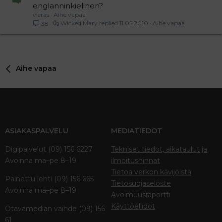
englanninkielinen?
vieras
Aihe vapaa
Wicked Mary
11.05.2010
Aihe vapaa
38
Aihe vapaa
ASIAKASPALVELU
MEDIATIEDOT
Digipalvelut (09) 156 6227
Tekniset tiedot, aikataulut ja
Avoinna ma–pe 8–19
ilmoitushinnat
Tietoa verkon kävijöistä
Painettu lehti (09) 156 665
Tietosuojaseloste
Avoinna ma–pe 8–19
Avoimuusraportti
Käyttöehdot
Otavamedian vaihde (09) 156
61