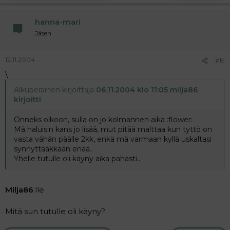
hanna-mari
Jäsen
12.11.2004
#19
\
Alkuperäinen kirjoittaja
06.11.2004 klo 11:05 milja86
kirjoitti
:
Onneks olkoon, sulla on jo kolmannen aika :flower:
Mä haluisin kans jo lisää, mut pitää malttaa kun tyttö on
vasta vähän päälle 2kk, enkä mä varmaan kyllä uskaltasi
synnyttääkkään enää..
Yhelle tutulle oli käyny aika pahasti..
Milja86
:lle
Mitä sun tutulle oli käyny?