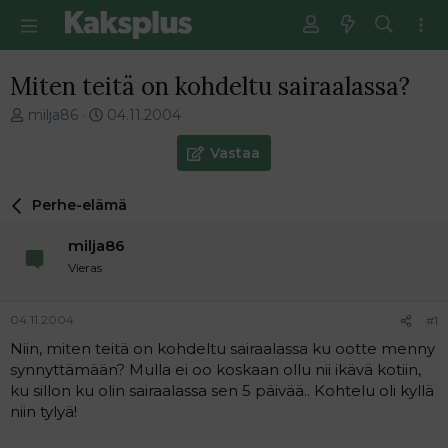
Miten teitä on kohdeltu sairaalassa?
V
E
milja86
04.11.2004
i
n
e
s
Vastaa
s
i
t
m
Perhe-elämä
i
m
k
ä
milja86
e
i
t
n
Vieras
j
e
u
n
04.11.2004
#1
n
v
a
i
Niin, miten teitä on kohdeltu sairaalassa ku ootte menny
l
e
synnyttämään? Mulla ei oo koskaan ollu nii ikävä kotiin,
o
s
ku sillon ku olin sairaalassa sen 5 päivää.. Kohtelu oli kyllä
i
t
niin tylyä!
t
i
t