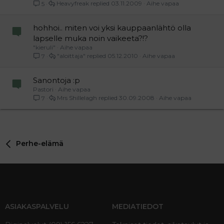
Heavyfreak
03.11.2009
Aihe vapaa
5
hohhoi.. miten voi yksi kauppaanlähtö olla
lapselle muka noin vaikeeta?!?
"kieruli"
Aihe vapaa
"aloittaja"
05.12.2010
Aihe vapaa
7
Sanontoja :p
Pastori
Aihe vapaa
Mrs Shillelagh
30.09.2008
Aihe vapaa
7
Perhe-elämä
ASIAKASPALVELU
MEDIATIEDOT