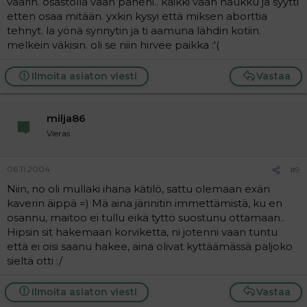
väärin. osastolla vaan paheni.. kaikki vaan haukku ja syytti
etten osaa mitään. yxkin kysyi että miksen aborttia
tehnyt. la yönä synnytin ja ti aamuna lähdin kotiin.
melkein väkisin. oli se niin hirvee paikka :'(
Ilmoita asiaton viesti
Vastaa
milja86
Vieras
06.11.2004
#9
Niin, no oli mullaki ihana kätilö, sattu olemaan exän
kaverin äippä =) Mä aina jännitin immettämistä, ku en
osannu, maitoo ei tullu eikä tyttö suostunu ottamaan..
Hipsin sit hakemaan korviketta, ni jotenni vaan tuntu
että ei oisi saanu hakee, aina olivat kyttäämässä paljoko
sieltä otti :/
Ilmoita asiaton viesti
Vastaa