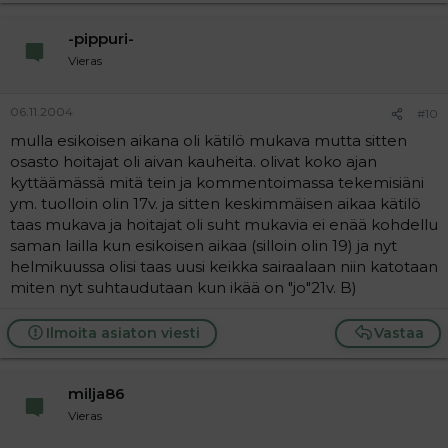
-pippuri-
Vieras
06.11.2004
#10
mulla esikoisen aikana oli kätilö mukava mutta sitten
osasto hoitajat oli aivan kauheita. olivat koko ajan
kyttäämässä mitä tein ja kommentoimassa tekemisiäni
ym. tuolloin olin 17v. ja sitten keskimmäisen aikaa kätilö
taas mukava ja hoitajat oli suht mukavia ei enää kohdellu
saman lailla kun esikoisen aikaa (silloin olin 19) ja nyt
helmikuussa olisi taas uusi keikka sairaalaan niin katotaan
miten nyt suhtaudutaan kun ikää on "jo"21v. B)
Ilmoita asiaton viesti
Vastaa
milja86
Vieras