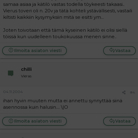
samaa asiaa ja kätilö vastas todella töykeesti takaasi..
Vierus toveri oli n. 20v ja tätä kohteli ystävällisesti, vastaili
kiltisti kaikkiin kysymyksiin mitä se esitti ym...
Joten toivotaan että tämä kyseinen kätilö ei olisi siellä
töissä kun uudelleen toukokuussa menen sinne..
Ilmoita asiaton viesti
Vastaa
chilli
Vieras
04.11.2004
#4
ihan hyvin muuten mutta ei annettu synnyttää siinä
asennossa kuin halusin.... \|O
Ilmoita asiaton viesti
Vastaa