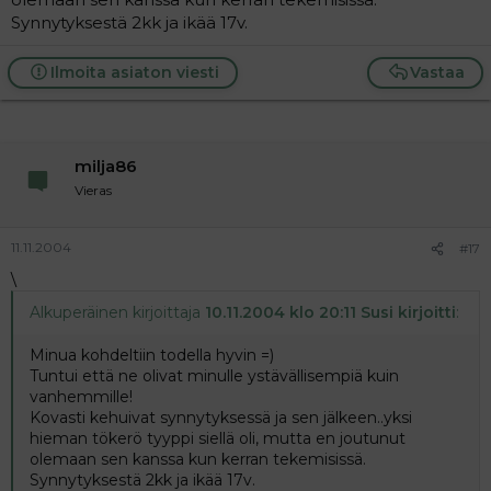
Synnytyksestä 2kk ja ikää 17v.
Ilmoita asiaton viesti
Vastaa
milja86
Vieras
11.11.2004
#17
\
Alkuperäinen kirjoittaja
10.11.2004 klo 20:11 Susi kirjoitti
:
Minua kohdeltiin todella hyvin =)
Tuntui että ne olivat minulle ystävällisempiä kuin
vanhemmille!
Kovasti kehuivat synnytyksessä ja sen jälkeen..yksi
hieman tökerö tyyppi siellä oli, mutta en joutunut
olemaan sen kanssa kun kerran tekemisissä.
Synnytyksestä 2kk ja ikää 17v.