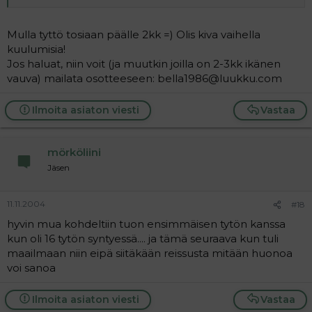
Mulla tyttö tosiaan päälle 2kk =) Olis kiva vaihella
kuulumisia!
Jos haluat, niin voit (ja muutkin joilla on 2-3kk ikänen
vauva) mailata osotteeseen: bella1986@luukku.com
Ilmoita asiaton viesti
Vastaa
mörköliini
Jäsen
11.11.2004
#18
hyvin mua kohdeltiin tuon ensimmäisen tytön kanssa
kun oli 16 tytön syntyessä.... ja tämä seuraava kun tuli
maailmaan niin eipä siitäkään reissusta mitään huonoa
voi sanoa
Ilmoita asiaton viesti
Vastaa