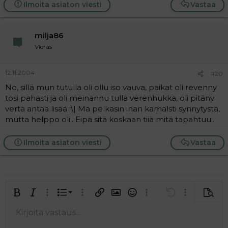
Ilmoita asiaton viesti
Vastaa
milja86
Vieras
12.11.2004
#20
No, sillä mun tutulla oli ollu iso vauva, paikat oli revenny
tosi pahasti ja oli meinannu tulla verenhukka, oli pitäny
verta antaa lisää :\| Mä pelkäsin ihan kamalsti synnytystä,
mutta helppo oli.. Eipä sitä koskaan tiiä mitä tapahtuu..
Ilmoita asiaton viesti
Vastaa
Järjestetty lista
Lihavoitu
Kursivoitu
Laajennettuun editoriin…
Lista
Laajennettuun editoriin…
Lisää hyperlinkki
Lisää kuva
Hymiöt
Laajennettuun editorii
Kumoa
Laajennettuu
Esikat
Järjestämätön lista
Kirjoita vastaus...
Tasaa vasemmalle
9
Normal
Tallenna luonnos
Arial
Fontin koko
Tasaus
Lainaus
Tee uudelleen
Lisää video/media
BBCode-näkymä
Tekstiväri
Paragraph format
Lisää taulukko
Poista muotoilu
Kirjasintyyli
Insert horizontal line
Luonnokset
Yliviivaa
Spoiler
Alleviivattu
Koodi
Rivinsisäinen koodi
Rivinsisäinen spoiler