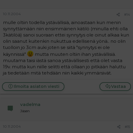
10.11.2004
#14
mulle oltiin todella ystävällisiä, ainoastaan kun menin
synnyttämään niin ensimmäinen kätilö (minulla ehti olla
3kätilöä) sanoi suoraan ettei synnytys ole oinut alkaa kun
olin saanut kuitenkin nukuttua edellisenä yönä.. no olin
tuolloin jo 3cm auki joten se siitä "synnytys ei ole
käynnissä"
mutta muuten oltiin ihan ystävällisiä.
muutama taisi iästä sanoa ystävällisesti että olet vasta
19v. mutta kun niille selitti että ollaan jo pitkään haluttu
ja tiedetään mitä tehdään niin kaikki ymmärsivät.
Ilmoita asiaton viesti
Vastaa
vadelma
Jäsen
10.11.2004
#15