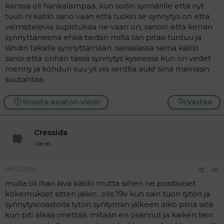
kanssa oli hankalampaa, kun soitin synnärille että nyt
tuun ni kätilö sano vaan että tuskin se synnytys on että
valmistelevia supistuksia ne vaan on, sanoin että kerran
synnyttäneenä ehkä tiedän miltä tän pitäis tuntuu ja
lähdin taksilla synnyttämään. sairaalassa sama kätilö
sanoi että onhan tässä synnytys kyseessä kun on vedet
menny ja kohdun suu yli viis senttiä auki! siinä meinasin
suutahtaa.
Ilmoita asiaton viesti
Vastaa
Cressida
Vieras
06.11.2004
#8
mulla oli ihan kiva kätilö mutta siihen ne positiiviset
kokemukset sitten jäikin.. olis 19v kun sain tuon tytön ja
synnytysosastolla tytön syntymän jälkeen alko piina siitä
kun piti alkaa imettää. mitään en osannut ja kaiken tein