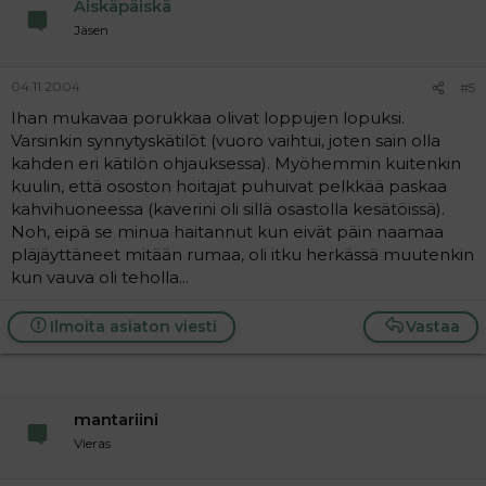
Äiskäpäiskä
Jäsen
04.11.2004
#5
Ihan mukavaa porukkaa olivat loppujen lopuksi.
Varsinkin synnytyskätilöt (vuoro vaihtui, joten sain olla
kahden eri kätilön ohjauksessa). Myöhemmin kuitenkin
kuulin, että ososton hoitajat puhuivat pelkkää paskaa
kahvihuoneessa (kaverini oli sillä osastolla kesätöissä).
Noh, eipä se minua haitannut kun eivät päin naamaa
pläjäyttäneet mitään rumaa, oli itku herkässä muutenkin
kun vauva oli teholla...
Ilmoita asiaton viesti
Vastaa
mantariini
Vieras