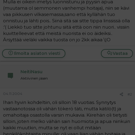
Mulla ei oikein imetys luonnistunu ja pyysin apua
a
(muutama ol semmonen vanhempi hoitaja), niin se kävi
j
a
vaa pikkusen vilkasemassa,sano että kyllähän tuo
onnistuu ja lähti pois.. Siinä sitä sai sitte tippa linssissä olla
:'( Liekkö tuo sitte johtunu siitä että oon niin nuori.. vissiin
kuvittelleevat että meistä nuorista ei oo äideiksi..
Ärsyttää vieläki vaikka tuosta on jo 2kk aikaa \|O
Ilmoita asiaton viesti
Vastaa
NeitiNasu
Aktiivinen jäsen
04.11.2004
#2
Ihan hyvin kohdeltiin, oli silloin 18 vuotias. Synnytys
vastaanotossa oli vähän tökerö täti, mutta kätilö(t) ja
omahoitaja osastolla varsin mukavia. Kiirehän oli tietysti
silloin, joten melko vähän sain huomiota ja apua niinkuin
kaikki muutkin, mutta se nyt ei ollut mitään
henkilökohtaista minulle: oli vaan liian vähän hoitajia ja