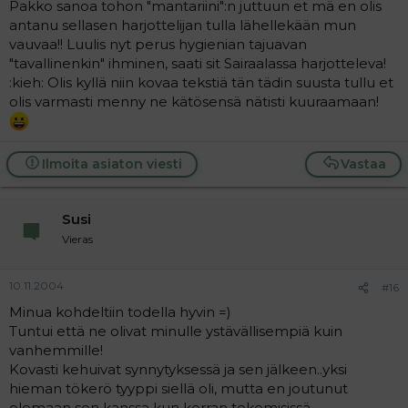
Pakko sanoa tohon "mantariini":n juttuun et mä en olis
antanu sellasen harjottelijan tulla lähellekään mun
vauvaa!! Luulis nyt perus hygienian tajuavan
"tavallinenkin" ihminen, saati sit Sairaalassa harjotteleva!
:kieh: Olis kyllä niin kovaa tekstiä tän tädin suusta tullu et
olis varmasti menny ne kätösensä nätisti kuuraamaan!
Ilmoita asiaton viesti
Vastaa
Susi
Vieras
10.11.2004
#16
Minua kohdeltiin todella hyvin =)
Tuntui että ne olivat minulle ystävällisempiä kuin
vanhemmille!
Kovasti kehuivat synnytyksessä ja sen jälkeen..yksi
hieman tökerö tyyppi siellä oli, mutta en joutunut
olemaan sen kanssa kun kerran tekemisissä.