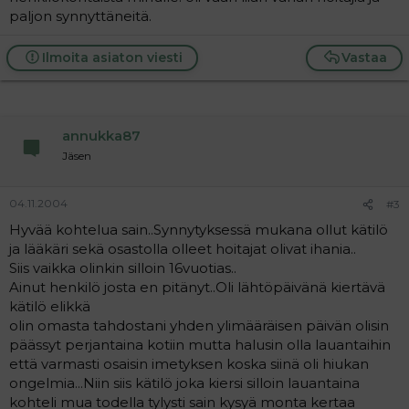
paljon synnyttäneitä.
Ilmoita asiaton viesti
Vastaa
annukka87
Jäsen
04.11.2004
#3
Hyvää kohtelua sain..Synnytyksessä mukana ollut kätilö
ja lääkäri sekä osastolla olleet hoitajat olivat ihania..
Siis vaikka olinkin silloin 16vuotias..
Ainut henkilö josta en pitänyt..Oli lähtöpäivänä kiertävä
kätilö elikkä
olin omasta tahdostani yhden ylimääräisen päivän olisin
päässyt perjantaina kotiin mutta halusin olla lauantaihin
että varmasti osaisin imetyksen koska siinä oli hiukan
ongelmia...Niin siis kätilö joka kiersi silloin lauantaina
kohteli mua todella tylysti sain kysyä monta kertaa