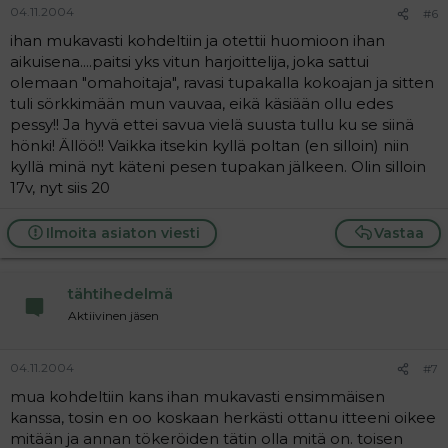
04.11.2004
#6
ihan mukavasti kohdeltiin ja otettii huomioon ihan
aikuisena....paitsi yks vitun harjoittelija, joka sattui
olemaan "omahoitaja", ravasi tupakalla kokoajan ja sitten
tuli sörkkimään mun vauvaa, eikä käsiään ollu edes
pessy!! Ja hyvä ettei savua vielä suusta tullu ku se siinä
hönki! Ällöö!! Vaikka itsekin kyllä poltan (en silloin) niin
kyllä minä nyt käteni pesen tupakan jälkeen. Olin silloin
17v, nyt siis 20
Ilmoita asiaton viesti
Vastaa
tähtihedelmä
Aktiivinen jäsen
04.11.2004
#7
mua kohdeltiin kans ihan mukavasti ensimmäisen
kanssa, tosin en oo koskaan herkästi ottanu itteeni oikee
mitään ja annan tökeröiden tätin olla mitä on. toisen