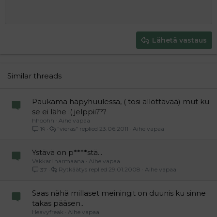
10
Poista luonnos
Book Antiqua
Suurenna sisennystä
Heading 1
Keskitä
12
Courier New
Pienennä sisennystä
Tasaa oikealle
Heading 2
15
Georgia
Justify text
Heading 3
Lähetä vastaus
18
Tahoma
22
Times New Roman
26
Trebuchet MS
Similar threads
Verdana
Paukama häpyhuulessa, ( tosi ällöttävää) mut ku
se ei lähe :( jelppii???
hhoohh
Aihe vapaa
"vieras"
23.06.2011
Aihe vapaa
19
Ystävä on p****stä...
Vakkari harmaana
Aihe vapaa
Rytkäätys
29.01.2008
Aihe vapaa
37
Saas nähä millaset meiningit on duunis ku sinne
takas pääsen..
Heavyfreak
Aihe vapaa