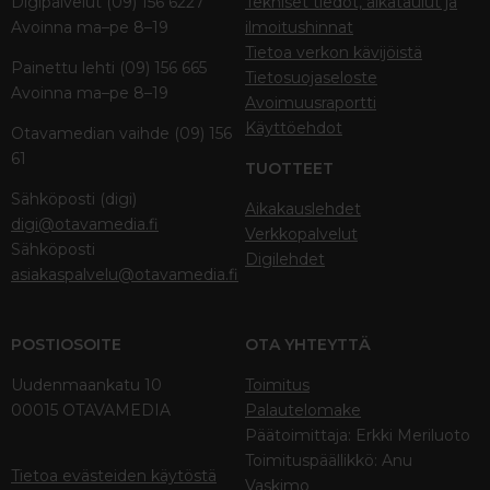
Digipalvelut (09) 156 6227
Tekniset tiedot, aikataulut ja
Avoinna ma–pe 8–19
ilmoitushinnat
Tietoa verkon kävijöistä
Painettu lehti (09) 156 665
Tietosuojaseloste
Avoinna ma–pe 8–19
Avoimuusraportti
Käyttöehdot
Otavamedian vaihde (09) 156
61
TUOTTEET
Sähköposti (digi)
Aikakauslehdet
digi@otavamedia.fi
Verkkopalvelut
Sähköposti
Digilehdet
asiakaspalvelu@otavamedia.fi
POSTIOSOITE
OTA YHTEYTTÄ
Uudenmaankatu 10
Toimitus
00015 OTAVAMEDIA
Palautelomake
Päätoimittaja: Erkki Meriluoto
Toimituspäällikkö: Anu
Tietoa evästeiden käytöstä
Vaskimo