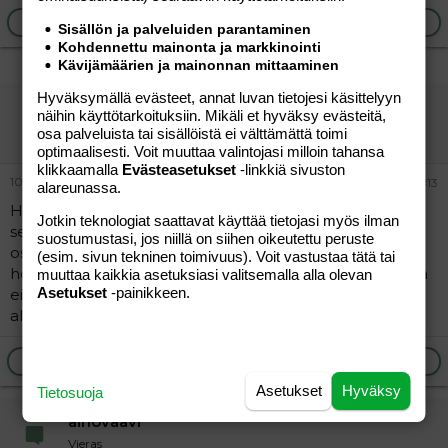
Ilmoita asiaton viesti
Vastaa
Sisällön ja palveluiden parantaminen
Kohdennettu mainonta ja markkinointi
Kävijämäärien ja mainonnan mittaaminen
Hyväksymällä evästeet, annat luvan tietojesi käsittelyyn
sanna-cata
näihin käyttötarkoituksiin. Mikäli et hyväksy evästeitä,
Vieras
osa palveluista tai sisällöistä ei välttämättä toimi
optimaalisesti. Voit muuttaa valintojasi milloin tahansa
klikkaamalla
Evästeasetukset
-linkkiä sivuston
10.11.2004
#13
alareunassa.
Hyvin kohdeltiin kun menin leikkaukseen ja pari päivää
Jotkin teknologiat saattavat käyttää tietojasi myös ilman
sen jälkeen, mutta sitten taisivat unohtaa minun
suostumustasi, jos niillä on siihen oikeutettu peruste
osastolla oloni kokonaan. Ikänä en ollut pieniä vauvoja
(esim. sivun tekninen toimivuus). Voit vastustaa tätä tai
hoitanut kaikki piti itse tehdä. Edes kakkavaipan vaihtoa
muuttaa kaikkia asetuksiasi valitsemalla alla olevan
Asetukset
-painikkeen.
eivät tulleet neuvomaan. No tekemällä oppii. Hyvin se
alkoi kuitenkin sujumaan.
Ilmoita asiaton viesti
Vastaa
Asetukset
Hyväksy
Tietosuoja
ainovaavi
Vieras