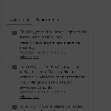
Uusimmat
Kuumimmat
Tänään ympäri Suomea järjestetään
tilaisuuksia joissa ei näy
vasemmistolaisia eikä naisia eikä
mamuja
Aloittaja: vierailija
Viestiä: 2
Aihe vapaa
Juha vihaa sanontaa ”kaikella on
tarkoituksensa” Mikä tarkoitus
vaimon ja 3 lapsen menettämisellä
olisi? Minustakin se on täysin
älyvapaa sanonta
Aloittaja: vierailija
Viestiä: 0
Aihe vapaa
"Duunitorin tuore tilasto paljastaa,