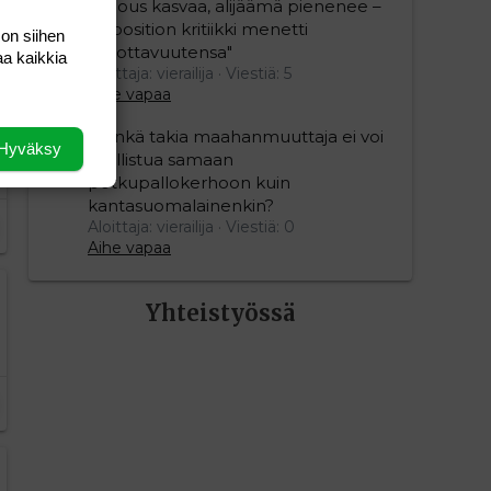
"Talous kasvaa, alijäämä pienenee –
opposition kritiikki menetti
 on siihen
uskottavuutensa"
aa kaikkia
Aloittaja: vierailija
Viestiä: 5
Aihe vapaa
”Minkä takia maahanmuuttaja ei voi
Hyväksy
osallistua samaan
potkupallokerhoon kuin
kantasuomalainenkin?
Aloittaja: vierailija
Viestiä: 0
Aihe vapaa
Yhteistyössä