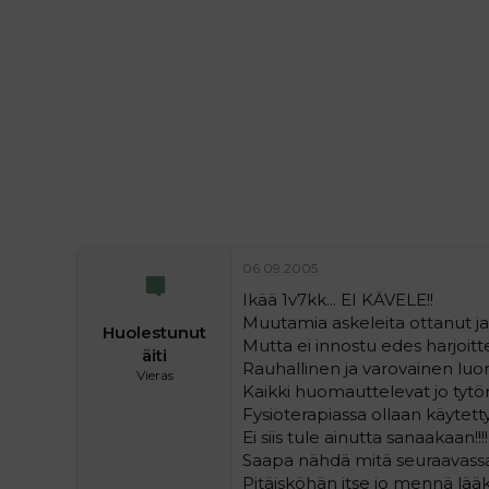
i
t
t
i
t
a
j
a
06.09.2005
Ikää 1v7kk... EI KÄVELE!!
Muutamia askeleita ottanut ja 
Huolestunut
Mutta ei innostu edes harjoitt
äiti
Rauhallinen ja varovainen luonn
Vieras
Kaikki huomauttelevat jo tytö
Fysioterapiassa ollaan käytett
Ei siis tule ainutta sanaakaan!!!!
Saapa nähdä mitä seuraavassa
Pitäisköhän itse jo mennä lääkä