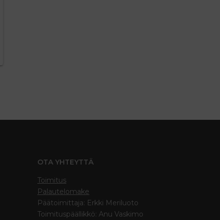
OTA YHTEYTTÄ
Toimitus
Palautelomake
Päätoimittaja: Erkki Meriluoto
Toimituspäällikkö: Anu Vaskimo