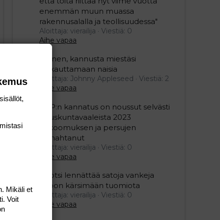
että töitä riittää nyt viime vuotta
enemmän muun muassa
rakennusalalla ja teollisuudessa"
Aloittaja: vierailija
Viestiä: 0
Aihe vapaa
Nainen, kannusta miestäsi
raskauttamaan naisia
Aloittaja: Johnny Appleseed
Viestiä: 2
okemus
Aihe vapaa
isällöt,
SDP:n kannatus on noussut selvästi
eduskuntavaaleista 2023
mis­tasi
kokoomuksen ja persujen
romahtanut
Aloittaja: vierailija
Viestiä: 0
Aihe vapaa
Ruotsi lennättää satoja vankeja
Viroon kärsimään tuomiota
. Mikäli et
Aloittaja: vierailija
Viestiä: 0
i. Voit
Aihe vapaa
on