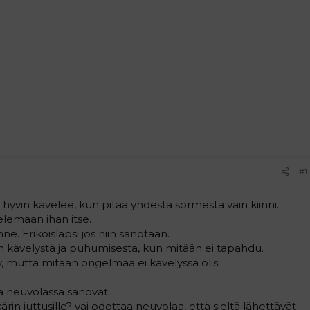
#1
hyvin kävelee, kun pitää yhdestä sormesta vain kiinni.
elemaan ihan itse.
e. Erikoislapsi jos niin sanotaan.
n kävelystä ja puhumisesta, kun mitään ei tapahdu.
y, mutta mitään ongelmaa ei kävelyssä olisi.
 neuvolassa sanovat...
rin juttusille? vai odottaa neuvolaa, että sieltä lähettävät