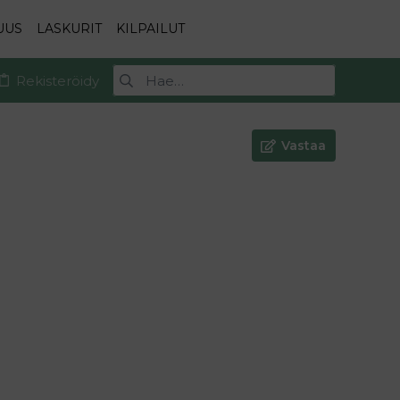
UUS
LASKURIT
KILPAILUT
Rekisteröidy
Vastaa