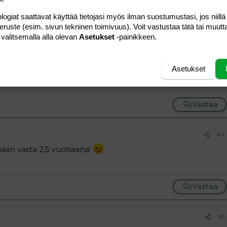
aa korkea sävelkorkeus, sävelkorkeuden vaihtelut ja
logiat saattavat käyttää tietojasi myös ilman suostumustasi, jos niillä
käytetään paljon substantiiveja, nimisanoja, ei niinkään
peruste (esim. sivun tekninen toimivuus). Voit vastustaa tätä tai muutt
 valitsemalla alla olevan
Asetukset
-painikkeen.
rapeutin lähetteen saa, jos lapsi ei kaksivuotiaana puhu, me
na nyt harjoitellaan ja etenemistä seurataan terapeutilla
Asetukset
.
Vastaa
#4
mään vasta 2,5 vuotiaana!
Vastaa
#5