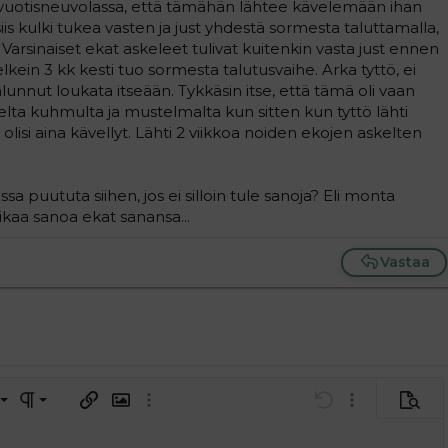
1-vuotisneuvolassa, että tämähän lähtee kävelemään ihan
iis kulki tukea vasten ja just yhdestä sormesta taluttamalla,
 Varsinaiset ekat askeleet tulivat kuitenkin vasta just ennen
elkein 3 kk kesti tuo sormesta talutusvaihe. Arka tyttö, ei
lunnut loukata itseään. Tykkäsin itse, että tämä oli vaan
elta kuhmulta ja mustelmalta kun sitten kun tyttö lähti
olisi aina kävellyt. Lähti 2 viikkoa noiden ekojen askelten
sa puututa siihen, jos ei silloin tule sanoja? Eli monta
aikaa sanoa ekat sanansa...
Vastaa
a vasemmalle
al
ärjestetty lista
editoriin…
saus
Paragraph format
Lisää hyperlinkki
Lisää kuva
Laajennettuun editoriin…
Kumoa
Laajennettuun 
Esikat
ding 1
tä
ärjestämätön lista
 luonnos
ontal line
nen koodi
isäinen spoiler
odi