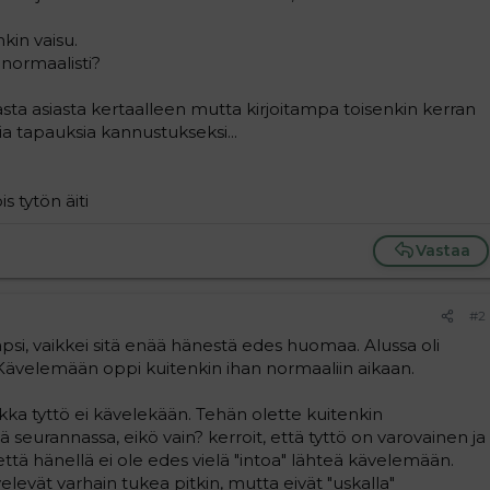
nkin vaisu.
 normaalisti?
sta asiasta kertaalleen mutta kirjoitampa toisenkin kerran
isia tapauksia kannustukseksi...
s tytön äiti
Vastaa
#2
lapsi, vaikkei sitä enää hänestä edes huomaa. Alussa oli
Kävelemään oppi kuitenkin ihan normaaliin aikaan.
aikka tyttö ei kävelekään. Tehän olette kuitenkin
sä seurannassa, eikö vain? kerroit, että tyttö on varovainen ja
 että hänellä ei ole edes vielä "intoa" lähteä kävelemään.
levät varhain tukea pitkin, mutta eivät "uskalla"