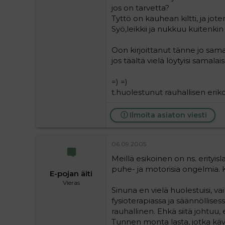
jos on tarvetta?
Tyttö on kauhean kiltti, ja jote
Syö,leikkii ja nukkuu kuitenkin
Oon kirjoittanut tänne jo sama
jos täältä vielä löytyisi samala
=) =)
t.huolestunut rauhallisen erikoi
Ilmoita asiaton viesti
06.09.2005
Meillä esikoinen on ns. erityis
puhe- ja motorisia ongelmia. 
E-pojan äiti
Vieras
Sinuna en vielä huolestuisi, v
fysioterapiassa ja säännöllises
rauhallinen. Ehkä siitä johtuu,
Tunnen monta lasta, jotka käve