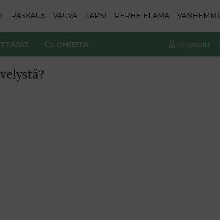
T
RASKAUS
VAUVA
LAPSI
PERHE-ELÄMÄ
VANHEMM
TTÄJÄT
OHJEITA
Kirjaudu
velystä?