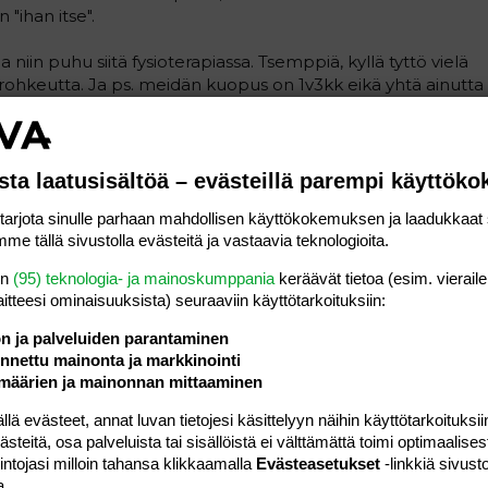
"ihan itse".
 niin puhu siitä fysioterapiassa. Tsemppiä, kyllä tyttö vielä
 rohkeutta. Ja ps. meidän kuopus on 1v3kk eikä yhtä ainutta
a tyttö on vasta nyt lähtenyt kävelemään...
Vastaa
sta laatusisältöä – evästeillä parempi käyttök
rjota sinulle parhaan mahdollisen käyttökokemuksen ja laadukkaat s
#3
me tällä sivustolla evästeitä ja vastaavia teknologioita.
sa? Meillä saman ikäinen tyttö, joka ei sano vielä yhtään
en
(95) teknologia- ja mainoskumppania
keräävät tietoa (esim. vieraile
normaalisti kehittynyt. Lähti aika aikaisin kävelemään.
laitteesi ominaisuuk­sista) seuraaviin käyttötarkoituksiin:
ön ja palveluiden parantaminen
si AINA reagoida asioihin, jotka lasta kiinnostavat/ joita
nettu mainonta ja markkinointi
lee nimetä ja niistä jutella. Ohjeiden mukaan sanan
määrien ja mainonnan mittaaminen
olla" on erittäin hyödyllistä ; tutkimusten mukaan 1-3 krt
li 3 kertaa toistettua alkaa käyttää itsekin.
 evästeet, annat luvan tietojesi käsittelyyn näihin käyttötarkoituksiin
tunnepitoisuus jutustelussa tärkeää, kiitetään ja kannustetaan,
teitä, osa palveluista tai sisällöistä ei välttämättä toimi optimaalisest
ille, käytetään tarkkoja ilmauksia (esim. onpa kiva nukke-
intojasi milloin tahansa klikkaamalla
Evästeasetukset
-linkkiä sivust
a.