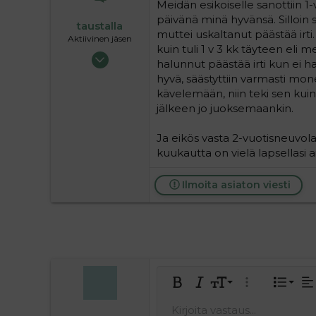
Meidän esikoiselle sanottiin 
päivänä minä hyvänsä. Silloin s
taustalla
muttei uskaltanut päästää irti.
Aktiivinen jäsen
kuin tuli 1 v 3 kk täyteen eli m
19.05.2004
halunnut päästää irti kun ei ha
63 720
hyvä, säästyttiin varmasti mon
9
kävelemään, niin teki sen kuin 
36
jälkeen jo juoksemaankin.
Ja eikös vasta 2-vuotisneuvolas
kuukautta on vielä lapsellasi 
Ilmoita asiaton viesti
Tasa
9
Norm
J
Lihavoitu
Kursivoitu
Fontin koko
Laajennettuun 
Lista
Ta
10
Hea
Keski
J
Kirjoita vastaus...
Tallenna
Arial
Tekstiväri
Hymiöt
Tee uudelleen
Kirjasintyyli
Lisää video/media
Poista muotoilu
Lainaus
BBCode-näkymä
Yliviivaa
Lisää taulukko
Luonnokset
Alleviivattu
Insert horiz
Rivinsisäi
Spoiler
Rivins
Ko