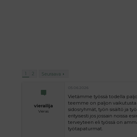
i
t
t
i
t
a
j
a
1
2
Seuraava
05.06.2026
Vietämme työssä todella paljon
teemme on paljon vaikutusta e
vierailija
sidosryhmät, työn sisältö ja t
Vieras
erityisesti jos jossain noissa e
terveyteen eli työssä on ammat
työtapaturmat.