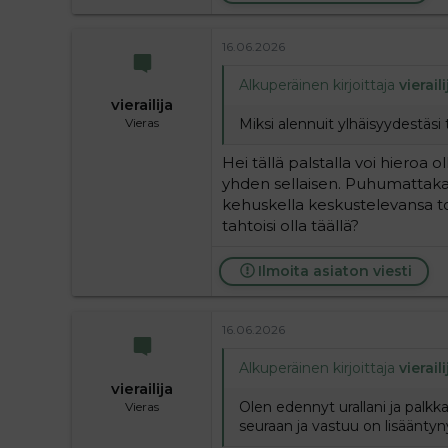
16.06.2026
Alkuperäinen kirjoittaja
vieraili
vierailija
Miksi alennuit ylhäisyydestäs
Vieras
Hei tällä palstalla voi hieroa
yhden sellaisen. Puhumattakaa
kehuskella keskustelevansa to
tahtoisi olla täällä?
Ilmoita asiaton viesti
16.06.2026
Alkuperäinen kirjoittaja
vieraili
vierailija
Olen edennyt urallani ja palkk
Vieras
seuraan ja vastuu on lisääntyn