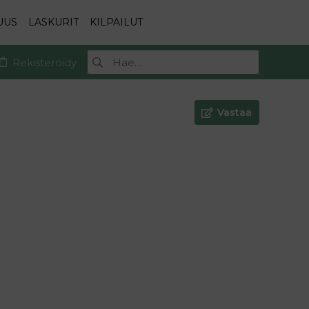
UUS
LASKURIT
KILPAILUT
Rekisteröidy
Vastaa