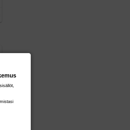
okemus
isällöt,
mis­tasi