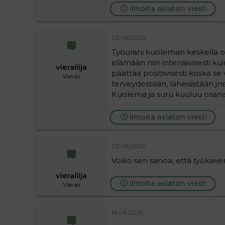
Ilmoita asiaton viesti
05.06.2026
Työurani kuoleman keskellä op
elämään niin intensiivisesti k
vierailija
päättää positiivisesti koska se
Vieras
terveydestään, läheisistään jne
Kuolema ja suru kuuluu osan
Ilmoita asiaton viesti
05.06.2026
Voiko sen sanoa, että työkaver
vierailija
Ilmoita asiaton viesti
Vieras
16.06.2026