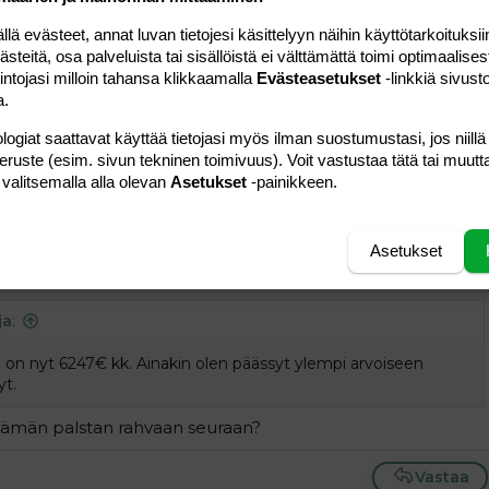
 evästeet, annat luvan tietojesi käsittelyyn näihin käyttötarkoituksiin
Vastaa
teitä, osa palveluista tai sisällöistä ei välttämättä toimi optimaalisest
intojasi milloin tahansa klikkaamalla
Evästeasetukset
-linkkiä sivust
a.
#8
logiat saattavat käyttää tietojasi myös ilman suostumustasi, jos niillä
ka on nyt 6247€ kk. Ainakin olen päässyt ylempi arvoiseen
peruste (esim. sivun tekninen toimivuus). Voit vastustaa tätä tai muutt
t.
 valitsemalla alla olevan
Asetukset
-painikkeen.
Vastaa
Asetukset
#9
ja
:
a on nyt 6247€ kk. Ainakin olen päässyt ylempi arvoiseen
yt.
i tämän palstan rahvaan seuraan?
Vastaa