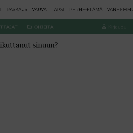
T
RASKAUS
VAUVA
LAPSI
PERHE-ELÄMÄ
VANHEMM
TTÄJÄT
OHJEITA
Kirjaudu
aikuttanut sinuun?