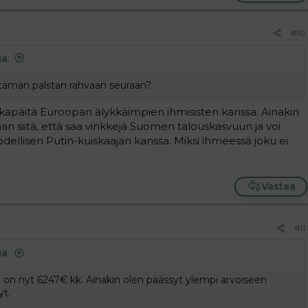
#10
ja
:
i tämän palstan rahvaan seuraan?
 olkapäitä Euroopan älykkäimpien ihmisisten kanssa. Ainakin
n siitä, että saa vinkkejä Suomen talouskasvuun ja voi
dellisen Putin-kuiskaajan kanssa. Miksi ihmeessä joku ei
Vastaa
#11
ja
:
a on nyt 6247€ kk. Ainakin olen päässyt ylempi arvoiseen
yt.