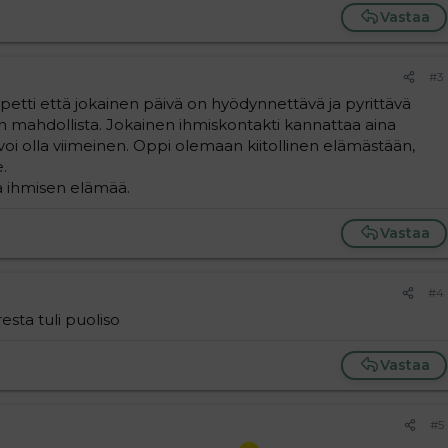
Vastaa
#3
etti että jokainen päivä on hyödynnettävä ja pyrittävä
uin mahdollista. Jokainen ihmiskontakti kannattaa aina
 voi olla viimeinen. Oppi olemaan kiitollinen elämästään,
.
a ihmisen elämää.
Vastaa
#4
esta tuli puoliso
Vastaa
#5