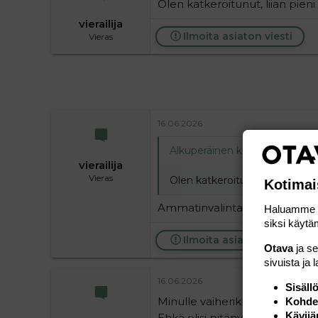
Olen katkeroitunut, liian pi
vierailija
Ilmoita asiaton viesti
Vieras
16.06.2026
Alkuperäinen kirjoittaja
vieraili
vierailija
Vieras
Olen katkeroitunut, liian pie
Kotimai
Ammatinvalintakysymys. Kanna
Haluamme ta
siksi käytäm
Ilmoita asiaton viesti
Otava
ja s
sivuista ja 
16.06.2026
Sisäll
Minulle vaiherikkaan työelämä
Kohden
Kävijä
Ehkä olisi pitänyt ryhtyä yksityi