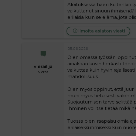
Aloituksessa haen kuitenkin ty
vaikuttanut sinuun ihmisenä? I
erilaisia kuin se elämä, jota ol
Ilmoita asiaton viesti
05.06.2026
Olen omassa työssäni oppinut to
ainakaan kovin herkästi. Ideal
vierailija
vaikuttaa kuin hyvin rajallises
Vieras
mahdollisuus.
Olen myös oppinut, että juuri 
moni myös tietoisesti valehtel
Suojautumisen tarve selittää p
Ihminen voi itse tietää mikä h
Tuossa pieni raapaisu omia aj
erilaiseksi ihmiseksi kuin nuore