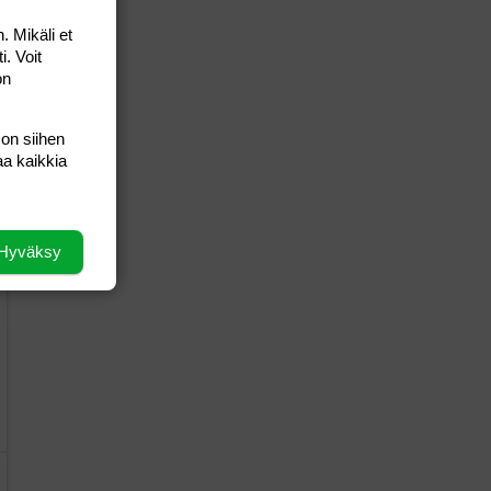
. Mikäli et
i. Voit
on
 on siihen
aa kaikkia
Hyväksy