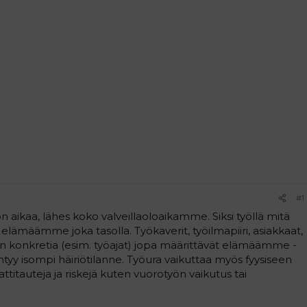
#1
 aikaa, lähes koko valveillaoloaikamme. Siksi työllä mitä
lämäämme joka tasolla. Työkaverit, työilmapiiri, asiakkaat,
yön konkretia (esim. työajat) jopa määrittävät elämäämme -
siintyy isompi häiriötilanne. Työura vaikuttaa myös fyysiseen
titauteja ja riskejä kuten vuorotyön vaikutus tai