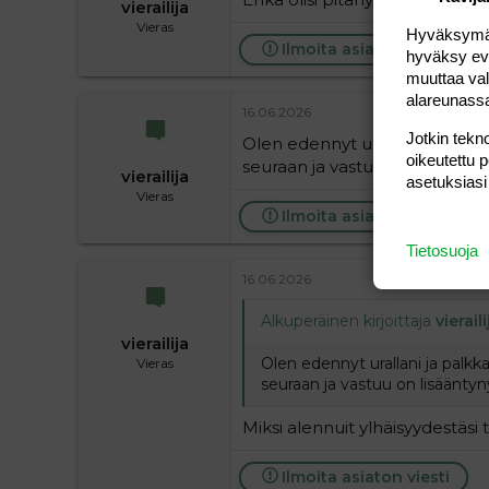
vierailija
Vieras
Hyväksymällä
Ilmoita asiaton viesti
hyväksy eväs
muuttaa val
alareunass
16.06.2026
Jotkin tekno
Olen edennyt urallani ja palk
oikeutettu 
seuraan ja vastuu on lisääntyny
vierailija
asetuksiasi
Vieras
Ilmoita asiaton viesti
Tietosuoja
16.06.2026
Alkuperäinen kirjoittaja
vieraili
vierailija
Olen edennyt urallani ja palkk
Vieras
seuraan ja vastuu on lisääntyn
Miksi alennuit ylhäisyydestäs
Ilmoita asiaton viesti