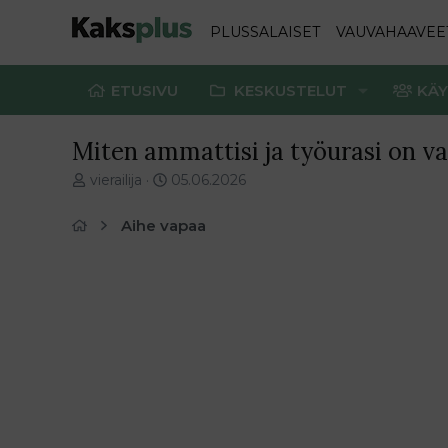
PLUSSALAISET
VAUVAHAAVEE
ETUSIVU
KESKUSTELUT
KÄY
Miten ammattisi ja työurasi on v
V
E
vierailija
05.06.2026
i
n
e
s
Aihe vapaa
s
i
t
m
i
m
k
ä
e
i
t
n
j
e
u
n
n
v
a
i
l
e
o
s