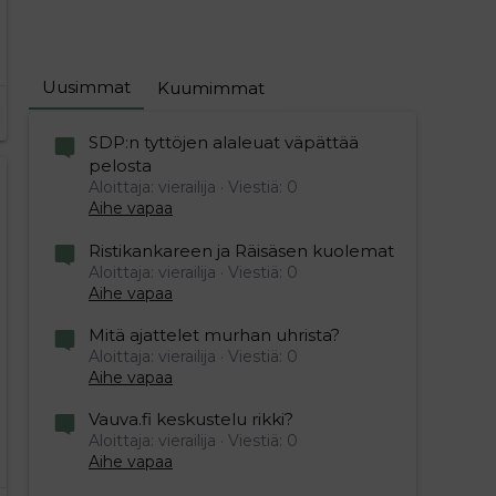
Uusimmat
Kuumimmat
SDP:n tyttöjen alaleuat väpättää
pelosta
Aloittaja: vierailija
Viestiä: 0
Aihe vapaa
Ristikankareen ja Räisäsen kuolemat
Aloittaja: vierailija
Viestiä: 0
Aihe vapaa
Mitä ajattelet murhan uhrista?
Aloittaja: vierailija
Viestiä: 0
Aihe vapaa
Vauva.fi keskustelu rikki?
Aloittaja: vierailija
Viestiä: 0
Aihe vapaa