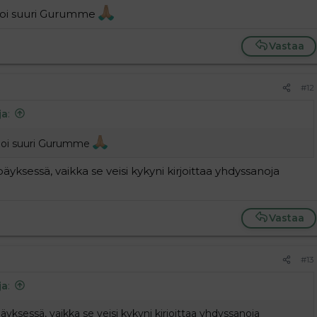
, oi suuri Gurumme
Vastaa
#12
ja
:
e, oi suuri Gurumme
äyksessä, vaikka se veisi kykyni kirjoittaa yhdyssanoja
Vastaa
#13
ja
:
äyksessä, vaikka se veisi kykyni kirjoittaa yhdyssanoja